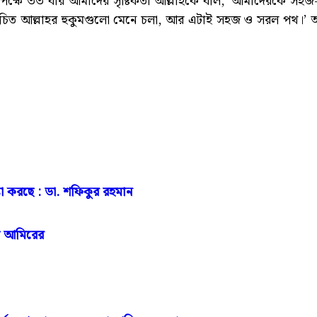
্ষে ৩৩ বার আমাদের সৃষ্টিকর্তা আল্লাহকে বলি, ‘আমাদেরকে সহ
িত আল্লাহর হুকুমগুলো মেনে চলা, আর এটাই সহজ ও সরল পথ।’ অতএ
্টা করছে : ডা. শফিকুর রহমান
াত আমিরের