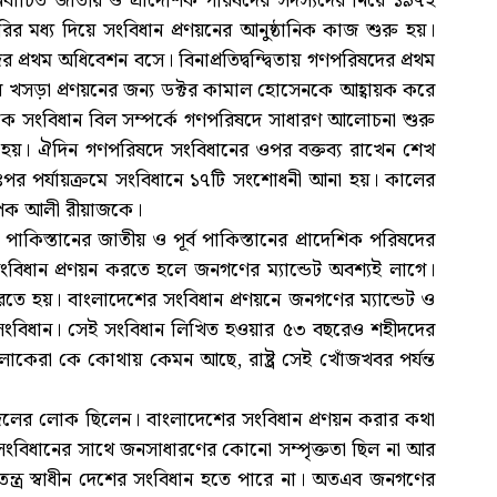
 নির্বাচিত জাতীয় ও প্রাদেশিক পরিষদের সদস্যদের নিয়ে ১৯৭২
 মধ্য দিয়ে সংবিধান প্রণয়নের আনুষ্ঠানিক কাজ শুরু হয়।
রথম অধিবেশন বসে। বিনাপ্রতিদ্বন্দ্বিতায় গণপরিষদের প্রথম
নের খসড়া প্রণয়নের জন্য ডক্টর কামাল হোসেনকে আহ্বায়ক করে
েকে সংবিধান বিল সম্পর্কে গণপরিষদে সাধারণ আলোচনা শুরু
 হয়। ঐদিন গণপরিষদে সংবিধানের ওপর বক্তব্য রাখেন শেখ
তঃপর পর্যায়ক্রমে সংবিধানে ১৭টি সংশোধনী আনা হয়। কালের
্যাপক আলী রীয়াজকে।
 পাকিস্তানের জাতীয় ও পূর্ব পাকিস্তানের প্রাদেশিক পরিষদের
িধান প্রণয়ন করতে হলে জনগণের ম্যান্ডেট অবশ্যই লাগে।
করতে হয়। বাংলাদেশের সংবিধান প্রণয়নে জনগণের ম্যান্ডেট ও
 সংবিধান। সেই সংবিধান লিখিত হওয়ার ৫৩ বছরেও শহীদদের
লোকেরা কে কোথায় কেমন আছে, রাষ্ট্র সেই খোঁজখবর পর্যন্ত
 একই দলের লোক ছিলেন। বাংলাদেশের সংবিধান প্রণয়ন করার কথা
 সংবিধানের সাথে জনসাধারণের কোনো সম্পৃক্ততা ছিল না আর
ন্ত্র স্বাধীন দেশের সংবিধান হতে পারে না। অতএব জনগণের