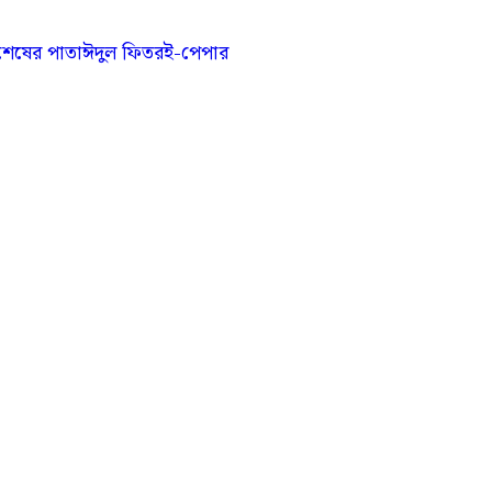
শেষের পাতা
ঈদুল ফিতর
ই-পেপার