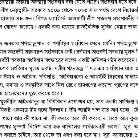
কে চিরস্থায়ী জরুরি অবস্থার সংবিধান বলা যেতে পারে। সংবিধান হতে
লীগ নেতৃত্বাধীন সরকার ২০০৯ থেকে ২০২৩ সাল পর্যন্ত দেশে বিচারবহি
জার ৪৮ জন। বিগত ফ্যাসিস্ট আওয়ামী লীগ পঞ্চদশ সংশোধনীর ৭ম অন
লে ঘোষণা করেছে। এসবই করা হয়েছে রাজনৈতিক সুবিধা নেয়ার জন
জনতার গণঅভ্যুত্থান বা গণবিপ্লব সংবিধান মেনে হয়নি। গণঅভ্যুত্থান
ান অন্তর্বর্তী সরকারও সংবিধানে নেই। বর্তমান অন্তর্বর্তী সরকার মূলত
্তর্বর্তী সরকার সংবিধান সংস্কারের লক্ষ্যে একটি কমিশন গঠন করেছেন। য
ের সংবিধান মূলত একটা দলীয় গঠনতন্ত্র।” ৭২-এর সংবিধান যারা 
ঈমান ও আকিদা পরিপন্থি। সংবিধানতো ৫ আগস্টই বিপ্লবের মাধ্যমে ব
সমাজ ও সংস্কৃতির সাথে মিল রেখে জনগণের প্রত্যাশা পূরণের লক্ষ্য
্ঞ আলেমেদের যুক্ত করতে হবে।
 মূলনীতি আইনকানুন বা বিধিবিধান প্রয়োজন হয়, তার একটা সংক্ষিপ্ত রূ
 একমাত্র দীন হচ্ছে ইসলাম।’ দীন আরবি শব্দ যার অর্থ হচ্ছে, ‘জী
থা কী খাবে আর কী খাবে না, কী করবে আর কী করবে না সবই আল কুর
 সুস্পষ্ট নির্দেশ আর হক-বাতিলের পার্থক্যকারী রূপে।” সূরা আ
করতে চাইবে, তার থেকে তা গ্রহণ করা হবে না।’ সূরা আ’রাফের ৫৪ 