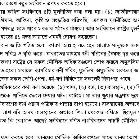
ে মিল রেখে নতুন সংবিধান প্রণয়ন করতে হবে।
ায় কথিত সংবিধানে ৪টি মূলনীতির কথা বলা হয়। (১) জাতীয়তাবাদ, (২) 
ান, আকিদা, কৃষ্টি ও সংস্কৃতির পরিপন্থি। এসকল মূলনীতিতে জনগ
। গণতন্ত্র হতে পারে সরকার গঠনের মাধ্যম। আর সংবিধানে রাষ্ট্রের
 হজের ৪১ নম্বর আয়াতে এমনই ঘোষণা করেছেন।
চ্চরিত্রবান জাতি গঠিত হবে। কারণ আল্লাহ বলেছেন সালাত মানুষক
পদ পবিত্র ও বৃদ্ধি করে। যাকাতের মাধ্যমে ধনী-গরিবের বৈষম্য দূর 
রিকগণ রাষ্ট্রের যে সকল মৌলিক অধিকারগুলো ভোগ করবে অমুসলিমরা
্ঠিত হবে। সমাজে ন্যায়বিচার ধনী-গরিব, মুসলিম-অমুসলিম সকলের
সকল শ্রেণি-পেশা, ধর্ম-বর্ণ নির্বিশেষে সকলেই নিরাপত্তা পাবে।
িকারের কথা বলা হয়েছে, (১) খাদ্য, (২) বস্ত্র, (৩) বাসস্থান, (৪
পানিতে ফেলে দেয়ার ঘটনা ঘটেছে। মা তার ক্ষুধার যন্ত্রণায় দুধের 
ারণের ব্যর্থ প্রয়াস পত্রিকার পাতায় ছাপা হয়েছে। বাসস্থানের অভাবে
খ লাখ বনি আদম বাসস্থানের অভাবে শিক্ষা থেকেও বঞ্চিত। ছিন্নমূল
তৎপরতা কি কোথাও আছে? সংবিধানে বর্ণিত নাগরিকদের পাঁচটি মৌলি
ক্ত করতে হবে। মানুষের মৌলিক অধিকারগুলো যাতে মানুষ ভোগ করতে 