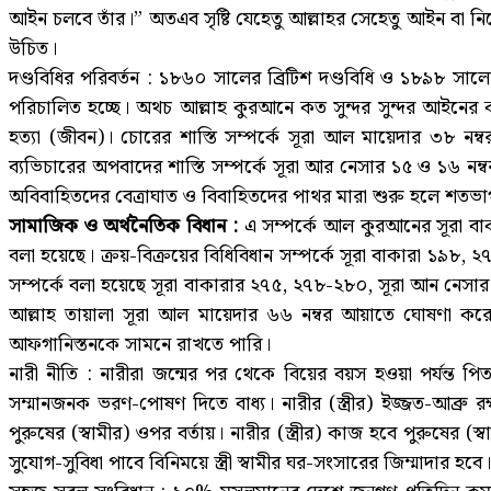
আইন চলবে তাঁর।” অতএব সৃষ্টি যেহেতু আল্লাহর সেহেতু আইন বা নি
উচিত।
দণ্ডবিধির পরিবর্তন : ১৮৬০ সালের ব্রিটিশ দণ্ডবিধি ও ১৮৯৮ 
পরিচালিত হচ্ছে। অথচ আল্লাহ কুরআনে কত সুন্দর সুন্দর আইনের কথ
হত্যা (জীবন)। চোরের শাস্তি সম্পর্কে সূরা আল মায়েদার ৩৮ নম্
ব্যভিচারের অপবাদের শাস্তি সম্পর্কে সূরা আর নেসার ১৫ ও ১৬ 
অবিবাহিতদের বেত্রাঘাত ও বিবাহিতদের পাথর মারা শুরু হলে শত
সামাজিক ও অর্থনৈতিক বিধান :
এ সম্পর্কে আল কুরআনের সূরা ব
বলা হয়েছে। ক্রয়-বিক্রয়ের বিধিবিধান সম্পর্কে সূরা বাকারা ১৯৮, 
সম্পর্কে বলা হয়েছে সূরা বাকারার ২৭৫, ২৭৮-২৮০, সূরা আন নেসার ১
আল্লাহ তায়ালা সূরা আল মায়েদার ৬৬ নম্বর আয়াতে ঘোষণা কর
আফগানিস্তনকে সামনে রাখতে পারি।
নারী নীতি : নারীরা জন্মের পর থেকে বিয়ের বয়স হওয়া পর্যন্ত প
সম্মানজনক ভরণ-পোষণ দিতে বাধ্য। নারীর (স্ত্রীর) ইজ্জত-আব্রু রক্ষায় 
পুরুষের (স্বামীর) ওপর বর্তায়। নারীর (স্ত্রীর) কাজ হবে পুরুষের (
সুযোগ-সুবিধা পাবে বিনিময়ে স্ত্রী স্বামীর ঘর-সংসারের জিম্মাদার হ