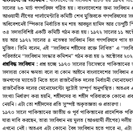
বাংলাদেশের সংবিধান :
বাংলাদেশের সংবিধান রচিত হয় ১৯৭২ সালে। ১
সালের ২৩ মার্চ গণপরিষদ গঠিত হয়। বাংলাদেশের জন্য সংবিধান 
আওয়ামী লীগের পার্লামেন্টারি কমিটি শেখ মুজিবকে গণপরিষদের সংসদ
অধিবেশনেই স্পিকার নির্বাচিত হন শাহ আবদুল হামিদ আর ডেপুটি স্প
৩৪ সদস্যবিশিষ্ট একটি কমিটি গঠন করা হয়। ১৯৭২ সালের ১১ অক্ট
হয় আর ১৯৭২ সালের ৪ নভেম্বর সংবিধান বিল গণপরিষদে পাস হয়।
মুজিব। তিনি বলেন, এই “সংবিধান শহীদের রক্তে লিখিত” এ “সংবি
পরিবর্তনে “সংবিধান সংস্কার কমিশন” গঠন করা হয় ৬ অক্টোবর ২০২৪ ত
প্রশ্নবিদ্ধ সংবিধান :
প্রশ্ন হচ্ছে ১৯৭০ সালের ডিসেম্বরে পাকিস্তানের
সদস্যরা কোন ক্ষমতা বলে বা কোন আইনে বাংলাদেশের সংবিধান প্
জনগণের ম্যান্ডেট নিতে হলে রাজনৈতিক দলের নির্বাচনী মেনোফেস্টো
রাজনৈতিক দলের মেনোফেস্টো দুটোই সম্পূর্ণ অনুপস্থিত। অতএব
সংখ্যা নির্ধারণ করা হয়নি, শহীদদের বা শহীদ পরিবারকে কোনো প্রক
নেয়নি। এটা তো শহীদদের প্রতি সুস্পষ্ট অকৃতজ্ঞতা ও প্রতারণা।
১৯৭০ সালে পাকিস্তানের জাতীয় ও পূর্ব পাকিস্তানের প্রাদেশিক পর
যারা দাবি করছেন, তারা সংবিধান নয় মূলত (আওয়ামী লীগের) দলীয় 
এখনো নেই। অতএব এটা কোনো বৈধ সংবিধান হতে পারে না, এটা দলীয়