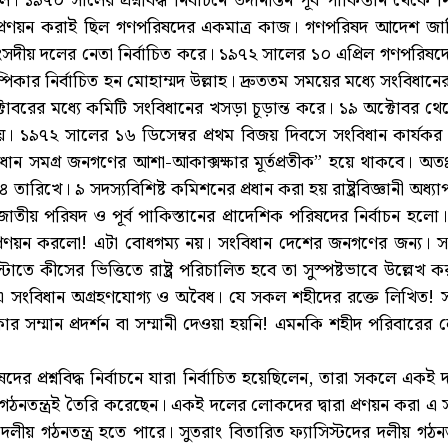
৯৭০ সালের প্রশ্নবিদ্ধ নির্বাচনে তদানীন্তন পূর্ব পাকিস্তান থেকে
প্রণয়ন করাই ছিল গণপরিষদের একমাত্র কাজ। গণপরিষদ আদেশ জারির
ীয় দলের নেতা নির্বাচিত করে। ১৯৭২ সালের ১০ এপ্রিল গণপরিষদের প্
িকার নির্বাচিত হন মোহাম্মদ উল্লাহ। দ্রুততম সময়ের মধ্যে সংবিধা
োবরের মধ্যে কমিটি সংবিধানের খসড়া চূড়ান্ত করে। ১৯ অক্টোবর থ
 ১৯৭২ সালের ১৬ ডিসেম্বর প্রথম বিজয় দিবসে সংবিধান কার্যকর
ধান সমগ্র জনগণের আশা-আকাক্সক্ষার মূর্তপ্রতীক” হয়ে থাকবে। অ
ারিখে। ৯ সদস্যবিশিষ্ট কমিশনের প্রধান করা হয় রাষ্ট্রবিজ্ঞানী অধ
 জাতীয় পরিষদ ও পূর্ব পাকিস্তানের প্রাদেশিক পরিষদের নির্বাচন হলো।
রণয়ন করলো! এটা বোধগম্য নয়। সংবিধান দেশের জনগণের জন্য। সংব
তে কীসের ভিত্তিতে রাষ্ট্র পরিচালিত হবে তা সুস্পষ্টভাবে উল্লেখ 
 এ সংবিধান অগ্রহণযোগ্য ও অবৈধ। যে সকল শহীদের রক্তে লিখিত!
ার সম্মান প্রদর্শন বা সম্মানী দেওয়া হয়নি! এমনকি শহীদ পরিবারের 
িষদের প্রশ্নবিদ্ধ নির্বাচনে যারা নির্বাচিত হয়েছিলেন, তারা সকলে
গঠনতন্ত্রই তৈরি করেছেন। একই দলের লোকদের দ্বারা প্রণয়ন করা এ
 গঠনতন্ত্র হতে পারে। সুতরাং বিতারিত ফ্যাসিস্টদের দলীয় গঠনত