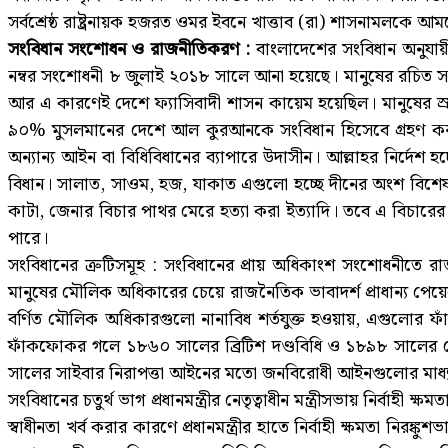
সর্বশ্রেষ্ঠ রাষ্ট্রনায়ক হজরত ওমর ইবনে খাত্তাব (রা) শাসনামলকে আ
সংবিধান সংশোধন ও রাজনীতিকরণ :
বাংলাদেশের সংবিধান অনুযায়ী 
নম্বর সংশোধনী ৮ জুলাই ২০১৮ সালে আনা হয়েছে। মানুষের রচিত সংব
আর এ কারণেই দেশে ফ্যাসিবাদী শাসন কায়েম হয়েছিল। মানুষের স্রষ
৯০% মুসলমানের দেশে আল কুরআনকে সংবিধান হিসেবে গ্রহণ কর
অন্যান্য আইন বা বিধিবিধানের ব্যাপারে উদাসীন। আল্লাহর নির্দেশ 
বিধান। সালাত, সাওম, হজ, যাকাত এগুলো হচ্ছে দীনের অংশ বিশে
কাটা, জেনার বিচার পাথর মেরে হত্যা করা ইত্যাদি। তবে এ বিচারে
পারে।
সংবিধানের ত্রুটিসমূহ : সংবিধানের প্রায় অধিকাংশ সংশোধনীতে রাজন
মানুষের মৌলিক অধিকারের চেয়ে রাজনৈতিক ভাবাদর্শ প্রাধান্য পেয়েছ
বর্ণিত মৌলিক অধিকারগুলো নানাবিধ শর্তযুক্ত হওয়ায়, এগুল
ফাঁকফোকর গলে ১৮৬০ সালের ব্রিটিশ দণ্ডবিধি ও ১৮৯৮ সালের
সালের সাইবার নিরাপত্তা আইনের মতো জনবিরোধী আইনগুলোর মাধ
সংবিধানের চতুর্থ ভাগ প্রধানমন্ত্রীর নেতৃত্বাধীন মন্ত্রীসভায় নির্বাহ
স্বাধীনতা খর্ব করার কারণে প্রধানমন্ত্রীর হাতে নির্বাহী ক্ষমতা নির