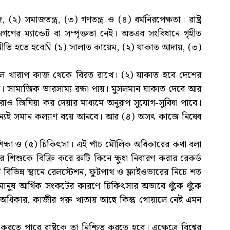
সমাজতন্ত্র, (৩) গণতন্ত্র ও (৪) ধর্মনিরপেক্ষতা। রাষ্ট্র
ণের ম্যান্ডেট বা সম্পৃক্ততা নেই। অতএব সংবিধানে গৃহীত
 মূলনীতি হতে হবেÑ (১) সালাত কায়েম, (২) যাকাত আদায়, (৩)
ে সকল খারাপ কাজ থেকে বিরত রাখে। (২) যাকাত হবে দেশের
করে। সামাজিক ভারসাম্য রক্ষা পায়। মুসলমান যাকাত দেবে আর
ও জিযিয়া কর দেয়ার মাধ্যমে অনুরূপ সুযোগ-সুবিধা পাবে।
 জন্যই সমান কল্যাণ বয়ে আনবে। আর (৪) অসৎ কাজে নিষেধ
) শিক্ষা ও (৫) চিকিৎসা। এই পাঁচ মৌলিক অধিকারের কথা বলা
শিশুকে বিক্রি করে রুটি কিনে ক্ষুধা নিবারণ করার রেকর্ড
 বিভিন্ন স্থানে রেলস্টেশন, ফুটপাথ ও ফ্লাইওভারের নিচে শত
 মানুষ আর্থিক সংকটের কারণে চিকিৎসার অভাবে ধুঁকে ধুঁকে
ক অধিকার, কাজীর গরু খাতায় আছে কিন্তু গোয়ালে নেই এমন
পারে রাষ্ট্রকে তা নিশ্চিত করতে হবে। এক্ষেত্রে বিশ্বের