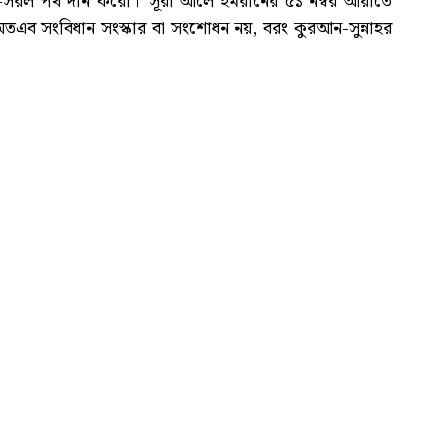
জ-সরল পথ দান করো।’ সূরা আলে ইমরানের ৫১ নম্বর আয়াতে
ব সংবিধান সংস্কার বা সংশোধন নয়, বরং কুরআন-সুন্নাহর