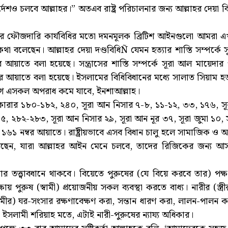
র্দেশও চলবে আল্লাহর।” অতএব রাষ্ট্র পরিচালনার জন্য আল্লাহর দে
সালের ফৌজদারি কার্যবিধির মতো দমনমূলক ব্রিটিশ আইনগুলো আমরা
া বলেছেন। আল্লাহর দেয়া দণ্ডবিধিÑ যেমন হত্যার শাস্তি সম্পর্কে
বর আয়াতে বলা হয়েছে। সন্ত্রাসের শাস্তি সম্পর্কে সূরা আল মায়ে
নম্বর আয়াতে বলা হয়েছে। ইসলামের বিধিবিধানের মধ্যে সালাত সিয়
ভাগ এসকল অপরাধ কমে যাবে, ইনশাআল্লাহ।
াকারার ১৮০-১৮২, ২৪০, সূরা আন নিসার ৭-৮, ১১-১২, ৩৩, ১৭৬,
২৭৫, ২৮২-২৮৩, সূরা আন নিসার ২৯, সূরা আন নূর ৩৭, সূরা জুমা ১০, স
৬১ নম্বর আয়াতে। রাষ্ট্রীয়ভাবে এসব বিধান চালু হলে সামাজিক ও অর্থ
েছেন, যারা আল্লাহর আইন মেনে চলবে, তাদের রিজিকের জন্য আ
িতার তত্ত্বাবধানে থাকবে। বিয়েতে পুরুষের (যে বিয়ে করবে তার) প
পুরুষ (স্বামী) প্রয়োজনীয় সকল ব্যবস্থা করতে বাধ্য। নারীর (স্ত্রীর) অ
স্বামীর) ঘর-সংসার রক্ষণাবেক্ষণ করা, সন্তান ধারণ করা, লালন-পালন করা
বে। ইসলামী শরিয়াহ মতে, এটাই নারী-পুরুষের ন্যায্য অধিকার।