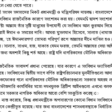
মলে নেয়া যেতে পারে।
সংসদ সদস্যদের নিকট প্রধানমন্ত্রী ও মন্ত্রিপরিষদ দায়বদ্ধ। বাংল
িধান রাজনৈতিক কারণে সংশোধন করা হয়। যেমনÑ দ্বাদশ সংশোধনীর মাধ্
্টা আল্লাহ তাঁর সৃষ্টি মানুষের উপযোগী যে সংবিধান আল কুরআন দি
াই ঈমান ও সময়ের দাবি। আমরা মুসলমান হিসেবে, সালাত (নামা
হচ্ছে, ‘হে ঈমানদারগণ! তোমরা পরিপূর্ণ রূপে আল্লাহর দীনে দাখিল হও
ষ। সালাত, সাওম, হজ, যাকাত যেমন ফরজ, তেমনি আল্লাহর দেয়া আই
র জন্য অবশ্যই কিছু শর্ত আছে। রাষ্ট্র যদি নাগরিকদের মৌলিক অধি
ৈতিক ভাবাদর্শ প্রধান্য পেয়েছে। যার কারণে এ সংবিধান ফ্যাসিবাদী 
ে। সংবিধানের দ্বিতীয় ভাগে বর্ণিত রাষ্ট্রপরিচালনার মূলনীতিগুলো আ
োর ফাঁকফোকর গলে নাগরিকদের মৌলিক অধিকারগুলো সরকার অহরহ ল
 ফৌজদারি কার্যবিধির মতো দমনমূলক ব্রিটিশ আইনগুলো এখনো বল
্যমে সরকার নাগরিক অধিকার আরো বেশি সংকুচিত করেছ্।ে
ী ক্ষমতা ন্যস্ত করেছে, কিন্তু প্রধানমন্ত্রীকে অপসারণের কোনো বিধান সংব
ঙ্কুশভাবে কেন্দ্রীভূত হয়েছে। যার জন্য বাংলাদেশের শাসনব্যবস্থাকে নির