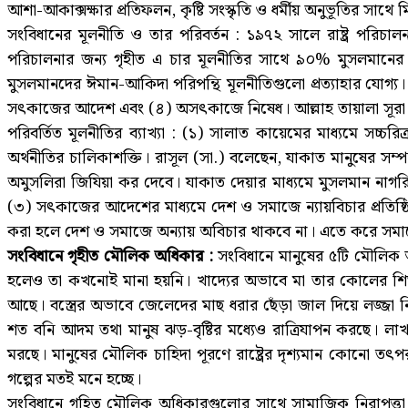
আশা-আকাক্সক্ষার প্রতিফলন, কৃষ্টি সংস্কৃতি ও ধর্মীয় অনুভূতির সাথ
সংবিধানের মূলনীতি ও তার পরিবর্তন : ১৯৭২ সালে রাষ্ট্র পরিচালন
পরিচালনার জন্য গৃহীত এ চার মূলনীতির সাথে ৯০% মুসলমানের ঈম
মুসলমানদের ঈমান-আকিদা পরিপন্থি মূলনীতিগুলো প্রত্যাহার যোগ্য
সৎকাজের আদেশ এবং (৪) অসৎকাজে নিষেধ। আল্লাহ তায়ালা সূরা
পরিবর্তিত মূলনীতির ব্যাখ্যা : (১) সালাত কায়েমের মাধ্যমে স
অর্থনীতির চালিকাশক্তি। রাসূল (সা.) বলেছেন, যাকাত মানুষের সম্
অমুসলিরা জিযিয়া কর দেবে। যাকাত দেয়ার মাধ্যমে মুসলমান নাগ
(৩) সৎকাজের আদেশের মাধ্যমে দেশ ও সমাজে ন্যায়বিচার প্রতিষ
করা হলে দেশ ও সমাজে অন্যায় অবিচার থাকবে না। এতে করে সমাজের 
সংবিধানে গৃহীত মৌলিক অধিকার :
সংবিধানে মানুষের ৫টি মৌলিক অধ
হলেও তা কখনোই মানা হয়নি। খাদ্যের অভাবে মা তার কোলের শিশুকে 
আছে। বস্ত্রের অভাবে জেলেদের মাছ ধরার ছেঁড়া জাল দিয়ে লজ্জা নিব
শত বনি আদম তথা মানুষ ঝড়-বৃষ্টির মধ্যেও রাত্রিযাপন করছে। লা
মরছে। মানুষের মৌলিক চাহিদা পূরণে রাষ্ট্রের দৃশ্যমান কোনো 
গল্পের মতই মনে হচ্ছে।
সংবিধানে গৃহিত মৌলিক অধিকারগুলোর সাথে সামাজিক নিরাপত্তা যু