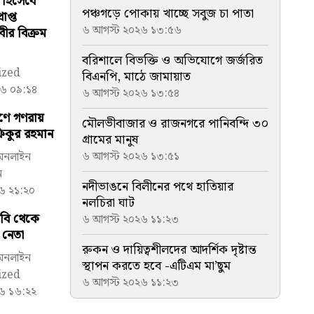
 হিসেবে
পঞ্চগড়ে পোকায় খাচ্ছে সবুজ চা পাতা
াপ্ত
৬ আগস্ট ২০২৬ ১৩:৫৬
বীর বিক্রম
বরিশালে বিভক্তি ও অভিযোগে জর্জরিত
ized
বিএনপি, মাঠে জামায়াত
৬ ০৯:১৪
৬ আগস্ট ২০২৬ ১৩:৫৪
ূরণে গণরায়
মৌলভীবাজার ও রাজনগরে পানিবন্দি ৩০
ফিকুর রহমান
গ্রামের মানুষ
৬ আগস্ট ২০২৬ ১৩:৫১
 অনলাইন
ন
নদীভাঙনে বিলীনের পথে হাতিয়ার
৬ ২১:২০
নলচিরা ঘাট
াবি থেকে
৬ আগস্ট ২০২৬ ১১:২৩
 নেতা
রুকন ও দায়িত্বশীলদের আদর্শিক দৃষ্টান্ত
 অনলাইন
স্থাপন করতে হবে -এটিএম মা’ছুম
ized
৬ আগস্ট ২০২৬ ১১:২৩
৬ ১৬:২২