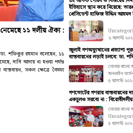
৫ই আগস্ট গৌরব ও বিজয়ের দিন
ইতিহাসে স্থান করে নিয়েছে: ভারপ্র
প্রেসিডেন্ট হাফিজ উদ্দিন আহমদ 
 নেমেছে ১১ দলীয় ঐক্য :
Uncategor
৬ আগস্ট ২০২
জুলাই গণঅভ্যুত্থানের প্রত্যাশা প
ডা. শফিকুর রহমান বলেছেন, ১১
বাস্তবায়নের লড়াই চলবে: ডা. শ
ছে, দাবি আদায় না হওয়া পর্যন্ত
সোনার বাংলা
স্তবায়ন, সকল ক্ষেত্রে বৈষম্য
অনলাইন ভার্স
৫ আগস্ট ২০২
গণভোটের গণরায় বাস্তবায়নের দ
একচুলও সরবো না : বিরোধীদলীয়
সোনার বাংলা
Uncategor
৫ আগস্ট ২০২