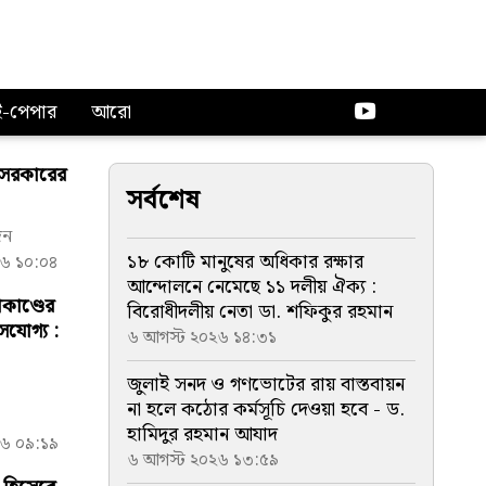
ই-পেপার
আরো
ট সরকারের
সর্বশেষ
দন
১৮ কোটি মানুষের অধিকার রক্ষার
৬ ১০:০৪
আন্দোলনে নেমেছে ১১ দলীয় ঐক্য :
কাণ্ডের
বিরোধীদলীয় নেতা ডা. শফিকুর রহমান
াসযোগ্য :
৬ আগস্ট ২০২৬ ১৪:৩১
জুলাই সনদ ও গণভোটের রায় বাস্তবায়ন
না হলে কঠোর কর্মসূচি দেওয়া হবে - ড.
হামিদুর রহমান আযাদ
৬ ০৯:১৯
৬ আগস্ট ২০২৬ ১৩:৫৯