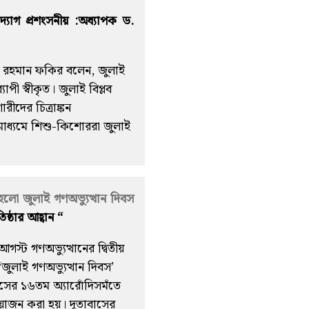
্যোগ প্রশংসনীয় :অধ্যাপক ড.
নুর রহমান ফকির বলেন, জুলাই
যাপী স্বীকৃত। জুলাই বিপ্লব
ীদের চিত্রাঙ্কন
াধ্যমে শিশু-কিশোররা জুলাই
 হলো জুলাই গণঅভ্যুত্থান দিবস
িষ্ঠার আহ্বান “
স্ট গণঅভ্যুত্থানের দ্বিতীয়
 ‘জুলাই গণঅভ্যুত্থান দিবস’
িসের ১৬তম অ্যারোঁদিসমঁতে
োজন করা হয়। দূতাবাসের