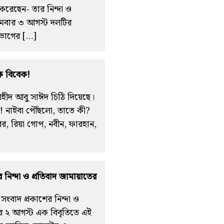
য করেছেন- তার নিন্দা ও
োমবার ৩ আগস্ট দলটির
িভাগের […]
কি বিবেক!
 শহীদ আবু সাঈদ চিঠি দিয়েছে।
রে! নাইবা পৌঁছলো, তাতে কী?
ির, রিয়া গোপ, নবীন, ফারহান,
নিন্দা ও প্রতিবাদ জামায়াতের
ংবাদ প্রকাশের নিন্দা ও
র ২ আগস্ট এক বিবৃতিতে এই