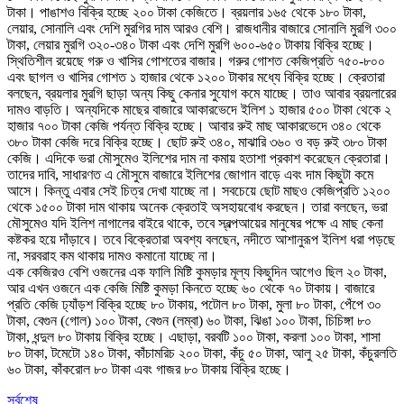
টাকা। পাঙাশও বিক্রি হচ্ছে ২০০ টাকা কেজিতে। ব্রয়লার ১৬৫ থেকে ১৮০ টাকা,
লেয়ার, সোনালি এবং দেশি মুরগির দাম আরও বেশি। রাজধানীর বাজারে সোনালি মুরগি ৩০০
টাকা, লেয়ার মুরগি ৩২০-৩৪০ টাকা এবং দেশি মুরগি ৬০০-৬৫০ টাকায় বিক্রি হচ্ছে।
স্থিতিশীল রয়েছে গরু ও খাসির গোশতের বাজার। গরুর গোশত কেজিপ্রতি ৭৫০-৮০০
এবং ছাগল ও খাসির গোশত ১ হাজার থেকে ১২০০ টাকার মধ্যে বিক্রি হচ্ছে। ক্রেতারা
বলছেন, ব্রয়লার মুরগি ছাড়া অন্য কিছু কেনার সুযোগ কমে যাচ্ছে। তাও আবার ব্রয়লারের
দামও বাড়তি। অন্যদিকে মাছের বাজারে আকারভেদে ইলিশ ১ হাজার ৫০০ টাকা থেকে ২
হাজার ৭০০ টাকা কেজি পর্যন্ত বিক্রি হচ্ছে। আবার রুই মাছ আকারভেদে ৩৪০ থেকে
৩৮০ টাকা কেজি দরে বিক্রি হচ্ছে। ছোট রুই ৩৪০, মাঝারি ৩৬০ ও বড় রুই ৩৮০ টাকা
কেজি। এদিকে ভরা মৌসুমেও ইলিশের দাম না কমায় হতাশা প্রকাশ করেছেন ক্রেতারা।
তাদের দাবি, সাধারণত এ মৌসুমে বাজারে ইলিশের জোগান বাড়ে এবং দাম কিছুটা কমে
আসে। কিন্তু এবার সেই চিত্র দেখা যাচ্ছে না। সবচেয়ে ছোট মাছও কেজিপ্রতি ১২০০
থেকে ১৫০০ টাকা দাম থাকায় অনেক ক্রেতাই অসহায়বোধ করছেন। তারা বলছেন, ভরা
মৌসুমেও যদি ইলিশ নাগালের বাইরে থাকে, তবে স্বল্পআয়ের মানুষের পক্ষে এ মাছ কেনা
কষ্টকর হয়ে দাঁড়াবে। তবে বিক্রেতারা অবশ্য বলছেন, নদীতে আশানুরূপ ইলিশ ধরা পড়ছে
না, সরবরাহ কম থাকায় দামও কমানো যাচ্ছে না।
এক কেজিরও বেশি ওজনের এক ফালি মিষ্টি কুমড়ার মূল্য কিছুদিন আগেও ছিল ২০ টাকা,
আর এখন ওজনে এক কেজি মিষ্টি কুমড়া কিনতে হচ্ছে ৬০ থেকে ৭০ টাকায়। বাজারে
প্রতি কেজি ঢ্যাঁড়শ বিক্রি হচ্ছে ৮০ টাকায়, পটোল ৮০ টাকা, মুলা ৮০ টাকা, পেঁপে ৩০
টাকা, বেগুন (গোল) ১০০ টাকা, বেগুন (লম্বা) ৬০ টাকা, ঝিঙা ১০০ টাকা, চিচিঙ্গা ৮০
টাকা, ধন্দুল ৮০ টাকায় বিক্রি হচ্ছে। এছাড়া, বরবটি ১০০ টাকা, করলা ১০০ টাকা, শাসা
৮০ টাকা, টমেটো ১৪০ টাকা, কাঁচামরিচ ২০০ টাকা, কঁচু ৫০ টাকা, আলু ২৫ টাকা, কঁচুরলতি
৬০ টাকা, কাঁকরোল ৮০ টাকা এবং গাজর ৮০ টাকায় বিক্রি হচ্ছে।
সর্বশেষ