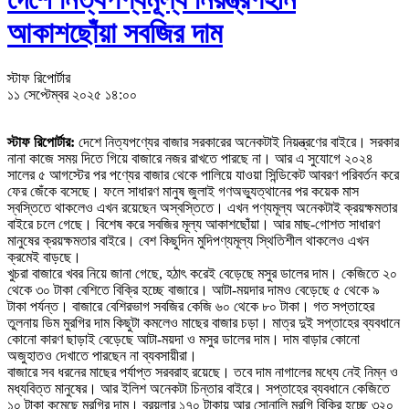
আকাশছোঁয়া সবজির দাম
স্টাফ রিপোর্টার
১১ সেপ্টেম্বর ২০২৫ ১৪:০০
স্টাফ রিপোর্টার:
দেশে নিত্যপণ্যের বাজার সরকারের অনেকটাই নিয়ন্ত্রণের বাইরে। সরকার
নানা কাজে সময় দিতে গিয়ে বাজারে নজর রাখতে পারছে না। আর এ সুযোগে ২০২৪
সালের ৫ আগস্টের পর পণ্যের বাজার থেকে পালিয়ে যাওয়া সিন্ডিকেট আবরণ পরিবর্তন করে
ফের জেঁকে বসেছে। ফলে সাধারণ মানুষ জুলাই গণঅভ্যুত্থানের পর কয়েক মাস
স্বস্তিতে থাকলেও এখন রয়েছেন অস্বস্তিতে। এখন পণ্যমূল্য অনেকটাই ক্রয়ক্ষমতার
বাইরে চলে গেছে। বিশেষ করে সবজির মূল্য আকাশছোঁয়া। আর মাছ-গোশত সাধারণ
মানুষের ক্রয়ক্ষমতার বাইরে। বেশ কিছুদিন মুদিপণ্যমূল্য স্থিতিশীল থাকলেও এখন
ক্রমেই বাড়ছে।
খুচরা বাজারে খবর নিয়ে জানা গেছে, হঠাৎ করেই বেড়েছে মসুর ডালের দাম। কেজিতে ২০
থেকে ৩০ টাকা বেশিতে বিক্রি হচ্ছে বাজারে। আটা-ময়দার দামও বেড়েছে ৫ থেকে ৯
টাকা পর্যন্ত। বাজারে বেশিরভাগ সবজির কেজি ৬০ থেকে ৮০ টাকা। গত সপ্তাহের
তুলনায় ডিম মুরগির দাম কিছুটা কমলেও মাছের বাজার চড়া। মাত্র দুই সপ্তাহের ব্যবধানে
কোনো কারণ ছাড়াই বেড়েছে আটা-ময়দা ও মসুর ডালের দাম। দাম বাড়ার কোনো
অজুহাতও দেখাতে পারছেন না ব্যবসায়ীরা।
বাজারে সব ধরনের মাছের পর্যাপ্ত সরবরাহ রয়েছে। তবে দাম নাগালের মধ্যে নেই নিম্ন ও
মধ্যবিত্ত মানুষের। আর ইলিশ অনেকটা চিন্তার বাইরে। সপ্তাহের ব্যবধানে কেজিতে
১০ টাকা কমেছে মুরগির দাম। ব্রয়লার ১৭০ টাকায় আর সোনালি মুরগি বিক্রি হচ্ছে ৩২০