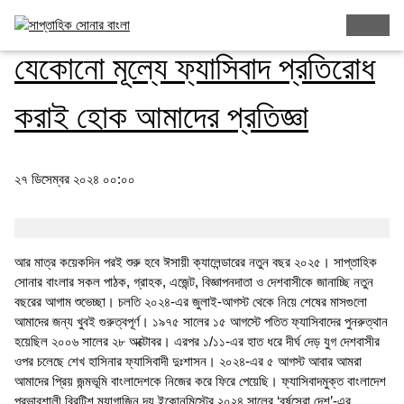
সম্পাদকীয়
যেকোনো মূল্যে ফ্যাসিবাদ প্রতিরোধ
করাই হোক আমাদের প্রতিজ্ঞা
২৭ ডিসেম্বর ২০২৪ ০০:০০
আর মাত্র কয়েকদিন পরই শুরু হবে ঈসায়ী ক্যালেন্ডারের নতুন বছর ২০২৫। সাপ্তাহিক
সোনার বাংলার সকল পাঠক, গ্রাহক, এজেন্ট, বিজ্ঞাপনদাতা ও দেশবাসীকে জানাচ্ছি নতুন
বছরের আগাম শুভেচ্ছা। চলতি ২০২৪-এর জুলাই-আগস্ট থেকে নিয়ে শেষের মাসগুলো
আমাদের জন্য খুবই গুরুত্বপূর্ণ। ১৯৭৫ সালের ১৫ আগস্টে পতিত ফ্যাসিবাদের পুনরুত্থান
হয়েছিল ২০০৬ সালের ২৮ অক্টোবর। এরপর ১/১১-এর হাত ধরে দীর্ঘ দেড় যুগ দেশবাসীর
ওপর চলেছে শেখ হাসিনার ফ্যাসিবাদী দুঃশাসন। ২০২৪-এর ৫ আগস্ট আবার আমরা
আমাদের প্রিয় জন্মভূমি বাংলাদেশকে নিজের করে ফিরে পেয়েছি। ফ্যাসিবাদমুক্ত বাংলাদেশ
প্রভাবশালী ব্রিটিশ ম্যাগাজিন দ্য ইকোনমিস্টের ২০২৪ সালের ‘বর্ষসেরা দেশ’-এর