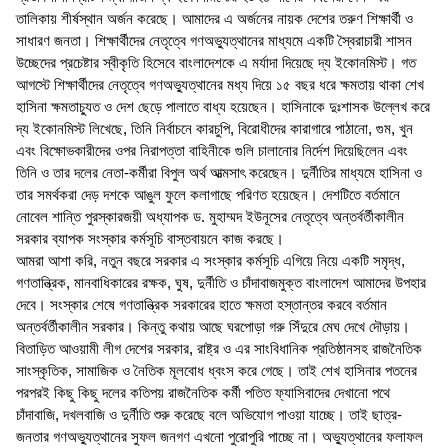
তালিকায় শীর্ষস্থান অর্জন করেছে। আমাদের এ অর্জনের নায়ক দেশের তরুণ শিক্ষার্থী ও
সাধারণ জনতা। শিক্ষার্থীদের নেতৃত্বে গণঅভ্যুত্থানের মাধ্যমে একটি স্বৈরাচারী শাসন
উচ্ছেদের প্রচেষ্টার স্বীকৃতি হিসেবে বাংলাদেশকে এ মর্যাদা দিয়েছে দ্য ইকোনমিস্ট। গত
আগস্টে শিক্ষার্থীদের নেতৃত্বে গণঅভ্যুত্থানের মধ্য দিয়ে ১৫ বছর ধরে ক্ষমতায় থাকা শেখ
হাসিনা ক্ষমতাচ্যুত ও দেশ ছেড়ে পালাতে বাধ্য হয়েছেন। হাসিনাকে দুঃশাসক উল্লেখ করে
দ্য ইকোনমিস্ট লিখেছে, তিনি নির্বাচনে কারচুপি, বিরোধীদের কারাগারে পাঠানো, গুম, খুন
এবং বিক্ষোভকারীদের ওপর নিরাপত্তা বাহিনীকে গুলি চালানোর নির্দেশ দিয়েছিলেন এবং
তিনি ও তার দলের নেতা-কর্মীরা বিপুল অর্থ আত্মসাৎ করেছেন। দুর্নীতির মাধ্যমে হাসিনা ও
তার সমর্থকরা দেড় দশকে আঙুল ফুলে কলাগাছে পরিণত হয়েছেন। দেশটিতে বর্তমানে
নোবেল শান্তি পুরস্কারজয়ী অধ্যাপক ড. মুহাম্মদ ইউনূসের নেতৃত্বে অন্তর্বর্তীকালীন
সরকার ব্যাপক সংস্কার কর্মসূচি বাস্তবায়নে কাজ করছে।
আমরা আশা করি, নতুন বছরে সরকার এ সংস্কার কর্মসূচি এগিয়ে নিয়ে একটি সমৃদ্ধ,
গণতান্ত্রিক, মানবাধিকারের রক্ষক, ঘুষ, দুর্নীতি ও চাঁদাবাজমুক্ত বাংলাদেশ আমাদের উপহার
দেবে। সংস্কার শেষে গণতান্ত্রিক সরকারের হাতে ক্ষমতা হস্তান্তর করবে বর্তমান
অন্তর্বর্তীকালীন সরকার। কিন্তু কথায় আছে ঘরপোড়া গরু সিঁদুরে মেঘ দেখে দৌড়ায়।
বিতাড়িত আওয়ামী লীগ দেশের সরকার, রাষ্ট্র ও এর সাংবিধানিক প্রতিষ্ঠানসহ রাজনৈতিক
সাংস্কৃতিক, সামাজিক ও নৈতিক মূলবোধ ধ্বংস করে গেছে। তাই শেখ হাসিনার পতনের
পরপরই কিছু কিছু দলের কতিপয় রাজনৈতিক কর্মী পতিত ফ্যাসিবাদের দেখানো পথে
চাঁদাবাজি, দখলবাজি ও দুর্নীতি শুরু করেছে বলে অভিযোগ পাওয়া যাচ্ছে। তাই ছাত্র-
জনতার গণঅভ্যুত্থানের সুফল জনগণ এখনো পুরোপুরি পাচ্ছে না। অভ্যুত্থানের ফলাফল