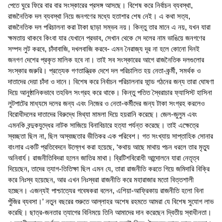
পেতে ঘুরে ফিরে বার বার সংস্কারের প্রসঙ্গ আসছে। বিশেষ করে নির্বাচন ব্যবস্থা,
রাজনৈতিক দল ব্যবস্থা নিয়ে জনগণের মধ্যে হতাশার শেষ নেই। এ কথা সত্য,
রাজনৈতিক দল পরিচালনা করা টাকা ছাড়া সম্ভব নয়। কিন্তু তার মানে এ নয়, যখন যারা
ক্ষমতায় থাকবে কিংবা যার যেখানে প্রভাব, সেখান থেকে সে দলের নাম ভাঙিয়ে জনগণের
সম্পদ লুট করবে, চাঁদাবাজি, দখলবাজি করবে- এমন নৈরাজ্য দূর না হলে কোনো দিনই
জনগণ দেশের প্রকৃত মালিক হবে না। তাই সব সংস্কারের আগে রাজনৈতিক দলগুলোর
সংস্কার জরুরি। প্রত্যেক গণতান্ত্রিক দেশে দল পরিচালিত হয় নেতা-কর্র্মী, সমর্থক ও
দাতাদের দেয়া চাঁদা ও দানে। বিশেষ করে নির্বাচন পরিচালনার ফান্ড গঠনের জন্য তারা ঘোষণা
দিয়ে আনুষ্ঠানিকভাবে তহবিল সংগ্রহ করে থাকে। কিন্তু পতিত স্বৈরাচার ফ্যাসিস্ট হাসিনা
লুটপাটের মাধ্যমে দলের জন্য এবং নিজের ও নেতা-কর্মীদের জন্য টাকা সংগ্রহ করলেও
বিরোধীদলের দাতাদের বিরুদ্ধে মিথ্যা মামলা দিয়ে হয়রানি করেছে। জেল-জুলুম এবং
এমনকি বন্দুকযুদ্ধের নাটক সাজিয়ে বিনাবিচারে হত্যা পর্যন্ত করেছে। তাই এক্ষেত্রে
স্বচ্ছতা ছিল না, ছিল অস্বচ্ছতার ভীতিকর এক পরিবেশ। গত সংখ্যায় সাপ্তাহিক সোনার
বাংলার একটি প্রতিবেদনে উল্লেখ করা হয়েছে, ‘কথায় আছে মাথায় পচন ধরলে তার মৃত্যু
অনিবার্য। রাজনীতিবিদরা হলেন জাতির মাথা। ব্রিটিশবিরোধী আন্দোলনে যারা নেতৃত্ব
দিয়েছেন, তাদের ত্যাগ-তিতিক্ষা ছিল এমন যে, তারা রাজনীতি করতে গিয়ে জমিদারি বিক্রি
করে নিঃস্ব হয়েছেন, আর এখন নিঃস্বরা রাজনীতি করে মহারাজার মতো বিত্তশালী
হচ্ছেন। এজন্যই পাশ্চাত্যের গবেষকরা বলেন, এশিয়া-আফ্রিকায় রাজনীতি হলো বিনা
পুঁজির ব্যবসা।’ নতুন বছরের শুরুতে আল্লাহর অশেষ রহমতে আমরা যে বিশেষ সুযোগ লাভ
করেছি। ছাত্র-জনতার ত্যাগের বিনিময়ে তিনি আমাদের দান করেছেন দ্বিতীয় স্বাধীনতা।