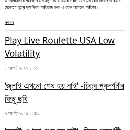
এ স্বাধীনতাকে অর্থবহ করতে নতুন বছরে আমরা সবাই মিলে ঐক্যবদ্ধভাবে কাজ করবো।
যেকোনো মূল্যে ফ্যাসিবাদ প্রতিরোধ করব এ হোক আমাদের প্রতিজ্ঞা।
সর্বশেষ
Play Live Roulette USA Low
Volatility
৮ আগস্ট ২০২৬ ১০:৩০
‘জুলাই এখনো শেষ হয় নাই’ -চিত্র প্রদর্শনীর
কিছু ছবি
৭ আগস্ট ২০২৬ ২১:৪০