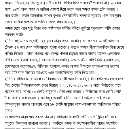
সান্ত্বনা দিয়েছেন। কিন্তু আবু সাঈদকে কি ফিরিয়ে দিতে পারবেন? পারবেন না। এ রকম
প্রায় ১৬শ’ তাজা প্রাণ এ হাসিনা ঘোষণা দিয়ে হত্যা করে ক্ষমতা রক্ষার চেষ্টা করেছে।
লাভ হয়নি। মহান আল্লাহর অশেষ কৃপায় সেনাবাহিনীর সদস্যরা ন্যায়ের পক্ষে অবস্থান
নেয়ায় হাসিনা দেশ থেকে পালিয়ে যেতে বাধ্য হয়েছে।
আমরা দেশে এনে সুষ্ঠু বিচার করে হাসিনাকে ফাঁসির দড়িতে ঝুলিয়ে প্রকাশ্যে ফাঁসি দেয়ার
আবেদন করছি।
হাসিনা শুধু এ ১৬ বছরেই শহর-বন্দরে মানুষ হত্যা করেনি। সে ক্ষমতায় এসেই আমাদের
চৌকস ৫৭ জন সেনা অফিসারকে হত্যা করেছে। কয়েক হাজার সীমান্তরক্ষীকে বিনা দোষে
শাস্তি দিয়েছে। ঢাকা শহরের প্রাণকেন্দ্র শাপলা চত্বরে হাজার হাজার আলেম-ওলামাকে
পাখির মতো হত্যা করেছে। কোনো বিচার হয়নি। এভাবে পল্টনে লগি-বৈঠার হত্যাকাণ্ড,
হেফাজতের হত্যাকাণ্ড, বিডিআর হত্যাকাণ্ডসহ আগস্ট বিপ্লবের ছাত্র-জনতা হত্যার
দায়ে হাসিনাকে বিচারের আওতায় এনে অনতিবিলম্বে ফাঁসি দিতে হবে।
হাসিনার ফাঁসির জন্য আরো যে বিষয়গুলোর দৃষ্টি আকর্ষণ করছি। বিচারপতি খায়রুল হককে
দিয়ে দেশের নির্বাচনব্যবস্থা ভেঙে দিয়েছে। ২০১৪, ২০১৮, ২০২৪ সালে নির্বাচনের নামে
প্রহসন করে দেশের ১৮ কোটি মানুষকে ধোঁকা দেয়া হয়েছে। নির্বাচনের নামে কোটি কোট
টাকা অপচয় করা হয়েছে। সবকিছুর জন্যই হাসিনা সরাসরি জড়িত। তাই তাকে
দৃষ্টান্তমূলক সাজার আওতায় এনে ১৮ কোটি মানুষের আশা-আকাক্সক্ষা প্রতিফলন ঘটাতে
হবে।
বাংলাদেশের মানুষ আর ঠকতে চায় না। হাসিনার কারণেই গোটা দেশে ‘সিন্ডিকেট’ করে
মানুষের বিড়ম্বনা বাড়ানো হয়েছে। একদিকে কৃষক বা উৎপাদনকারীরা তাদের উৎপাদিত