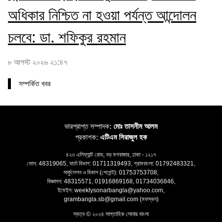
অধিকার নিশ্চিত না হওয়া পর্যন্ত আন্দোলন
চলবে: ডা. শফিকুর রহমান
৮ আগস্ট ২০২৬ ২১:৪৭
সম্পর্কিত খবর
ভারপ্রাপ্ত সম্পাদক:
মোঃ তাসনীম আলম
প্রকাশক:
এটিএম সিরাজুল হক
৪২৩ এলিফ্যান্ট রোড, বড় মগবাজার, ঢাকা - ১২১৭
ফোন: 48319065, বার্তা বিভাগ: 01711319493, গ্রামবাংলা: 01792483321,
সার্কুলেশন ও বিকাশ (পেমেন্ট): 01753753708,
বিজ্ঞাপন: 48315571, 01916869168, 01734036846,
ইমেইল: weeklysonarbangla@yahoo.com,
grambangla.sb@gmail.com (মফস্বল)
স্বত্ব © ২০২৪ সাপ্তাহিক সোনার বাংলা