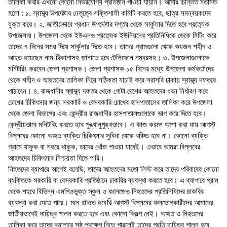
তালিকা করার এখনো কোনো নির্ভরযোগ্য প্রতিষ্ঠান পাওয়া যায়নি। আমার চিন্তিত মতামত
হলো : ১. স্বাস্থ্য উপদেষ্টার নেতৃত্বে শক্তিশালী কমিটি করতে হবে, ছাত্র সমন্বয়কদের
যুক্ত করে। ২. জাতীয়ভাবে প্রধান উপদেষ্টার দপ্তর থেকে সার্কুলার দিতে হবে প্রত্যেক
উপজেলায়। উপজেলা থেকে ইউএনও প্রত্যেক ইউনিয়নের প্রতিনিধিকে ডেকে মিটিং করে
তাদের ৭ দিনের সময় দিয়ে সার্কুলার দিতে হবে। তাদের গ্রামগুলো থেকে কয়জন শহীদ ও
আহত হয়েছেন নাম-ঠিকানাসহ জানাতে হবে টেলিফোন নম্বরসহ। ৩. উপজেলাগুলোকে
মনিটরিং করবেন জেলা প্রশাসক। জেলা প্রশাসক ১৫ দিনের মধ্যে উপজেলা কর্মকর্তাদের
থেকে শহীদ ও আহতদের তালিকা নিয়ে সঠিকতা যাচাই করে সরাসরি ঢাকায় স্বাস্থ্য দফতরে
পাঠাবেন। ৪. রাজধানীর স্বাস্থ্য দফতর থেকে গোটা দেশের আহতদের ধরন নির্ধারণ করে
চোখের চিকিৎসার জন্য সরকারি ও বেসরকারি চোখের হাসপাতালের তালিকা করে উপজেলা
থেকে জেলা বিভাগের এবং কেন্দ্রীয় রাজধানীর হাসপাতালগুলোকে ভাগ করে দিতে হবে।
কেন্দ্রীয়ভাবে মনিটরিং করতে হবে পুঙ্খানুপুঙ্খভাবে। এ কাজ করলে আশা করা যায় আগস্ট
বিপ্লবের কোনো আহত ব্যক্তি চিকিৎসার সুবিধা থেকে বঞ্চিত হবে না। কোনো ব্যক্তি
গ্রামে থাকুক বা শহরে থাকুক, তাদের খোঁজ পাওয়া যাবেই। এভাবে আমরা বিপ্লবের
আহতদের চিকিৎসার নিশ্চয়তা দিতে পারি।
নিহতদের ব্যাপারে আগেই বলেছি, তাদের আহতদের মতো লিস্ট করে তাদের পরিবারের কোনো
ব্যক্তিকে সরকারি বা বেসরকারি প্রতিষ্ঠানে চাকরির ব্যবস্থা করতে হবে। এ ব্যাপারে গ্রাম
থেকে শহরে বিভিন্ন এমপিওভুক্ত স্কুল ও কলেজেও নিহতদের প্রতিনিধিদের চাকরির
ব্যবস্থা করা যেতে পারে। মনে রাখতে হবেÑ আগস্ট বিপ্লবের ফলভোগকারীদের আমাদের
জাতীয়ভাবেই দায়িত্ব পালন করতে হবে এবং কোনো বিকল্প নেই। আহত ও নিহতদের
তালিকা করে তাদের ব্যাপারে সুষ্ঠু পদক্ষেপ নিতে পারলেই তাদের প্রতি দায়িত্ব পালন হবে