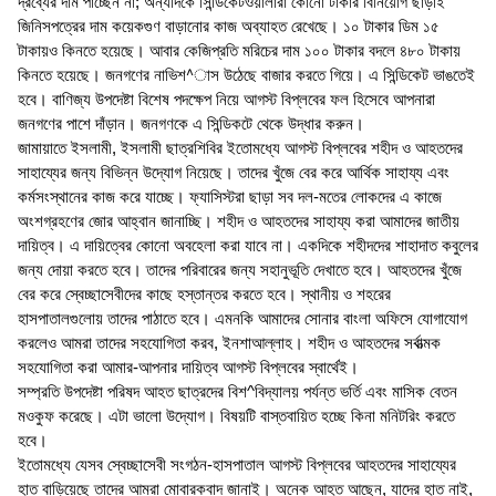
দ্রব্যের দাম পাচ্ছেন না; অন্যদিকে সিন্ডিকেটওয়ালারা কোনো টাকার বিনিয়োগ ছাড়াই
জিনিসপত্রের দাম কয়েকগুণ বাড়ানোর কাজ অব্যাহত রেখেছে। ১০ টাকার ডিম ১৫
টাকায়ও কিনতে হয়েছে। আবার কেজিপ্রতি মরিচের দাম ১০০ টাকার বদলে ৪৮০ টাকায়
কিনতে হয়েছে। জনগণের নাভিশ^াস উঠেছে বাজার করতে গিয়ে। এ সিন্ডিকেট ভাঙতেই
হবে। বাণিজ্য উপদেষ্টা বিশেষ পদক্ষেপ নিয়ে আগস্ট বিপ্লবের ফল হিসেবে আপনারা
জনগণের পাশে দাঁড়ান। জনগণকে এ সিন্ডিকটে থেকে উদ্ধার করুন।
জামায়াতে ইসলামী, ইসলামী ছাত্রশিবির ইতোমধ্যে আগস্ট বিপ্লবের শহীদ ও আহতদের
সাহায্যের জন্য বিভিন্ন উদ্যোগ নিয়েছে। তাদের খুঁজে বের করে আর্থিক সাহায্য এবং
কর্মসংস্থানের কাজ করে যাচ্ছে। ফ্যাসিস্টরা ছাড়া সব দল-মতের লোকদের এ কাজে
অংশগ্রহণের জোর আহ্বান জানাচ্ছি। শহীদ ও আহতদের সাহায্য করা আমাদের জাতীয়
দায়িত্ব। এ দায়িত্বের কোনো অবহেলা করা যাবে না। একদিকে শহীদদের শাহাদাত কবুলের
জন্য দোয়া করতে হবে। তাদের পরিবারের জন্য সহানুভূতি দেখাতে হবে। আহতদের খুঁজে
বের করে স্বেচ্ছাসেবীদের কাছে হস্তান্তর করতে হবে। স্থানীয় ও শহরের
হাসপাতালগুলোয় তাদের পাঠাতে হবে। এমনকি আমাদের সোনার বাংলা অফিসে যোগাযোগ
করলেও আমরা তাদের সহযোগিতা করব, ইনশাআল্লাহ। শহীদ ও আহতদের সর্বাত্মক
সহযোগিতা করা আমার-আপনার দায়িত্ব আগস্ট বিপ্লবের স্বার্থেই।
সম্প্রতি উপদেষ্টা পরিষদ আহত ছাত্রদের বিশ^বিদ্যালয় পর্যন্ত ভর্তি এবং মাসিক বেতন
মওকুফ করেছে। এটা ভালো উদ্যোগ। বিষয়টি বাস্তবায়িত হচ্ছে কিনা মনিটরিং করতে
হবে।
ইতোমধ্যে যেসব স্বেচ্ছাসেবী সংগঠন-হাসপাতাল আগস্ট বিপ্লবের আহতদের সাহায্যের
হাত বাড়িয়েছে তাদের আমরা মোবারকবাদ জানাই। অনেক আহত আছেন, যাদের হাত নাই,