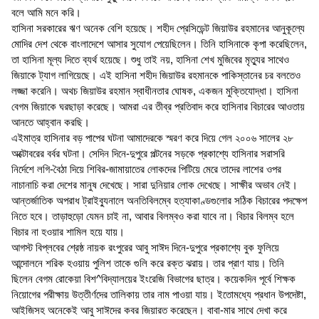
বলে আমি মনে করি।
হাসিনা সরকারের ঋণ অনেক বেশি হয়েছে। শহীদ প্রেসিডেন্ট জিয়াউর রহমানের আনুকূল্যে
মোদির দেশ থেকে বাংলাদেশে আসার সুযোগ পেয়েছিলেন। তিনি হাসিনাকে কৃপা করেছিলেন,
তা হাসিনা মূল্য দিতে ব্যর্থ হয়েছে। শুধু তাই নয়, হাসিনা শেখ মুজিবের মৃত্যুর সাথেও
জিয়াকে ট্যাগ লাগিয়েছে। এই হাসিনা শহীদ জিয়াউর রহমানকে পাকিস্তানের চর বলতেও
লজ্জা করেনি। অথচ জিয়াউর রহমান স্বাধীনতার ঘোষক, একজন মুক্তিযোদ্ধা। হাসিনা
বেগম জিয়াকে ঘরছাড়া করেছে। আমরা এর তীব্র প্রতিবাদ করে হাসিনার বিচারের আওতায়
আনতে আহ্বান করছি।
এইমাত্র হাসিনার বড় পাপের ঘটনা আমাদেরকে স্মরণ করে দিয়ে গেল ২০০৬ সালের ২৮
অক্টোবরের বর্বর ঘটনা। সেদিন দিনে-দুপুরে পল্টনের সড়কে প্রকাশ্যে হাসিনার সরাসরি
নির্দেশে লগি-বৈঠা দিয়ে শিবির-জামায়াতের লোকদের পিটিয়ে মেরে তাদের লাশের ওপর
নাচানাচি করা দেশের মানুষ দেখেছে। সারা দুনিয়ার লোক দেখেছে। সাক্ষীর অভাব নেই।
আন্তর্জাতিক অপরাধ ট্রাইব্যুনালে অনতিবিলম্বে হত্যাকাণ্ডগুলোর সঠিক বিচারের পদক্ষেপ
নিতে হবে। তাড়াহুড়ো যেমন চাই না, আবার বিলম্বও করা যাবে না। বিচার বিলম্ব হলে
বিচার না হওয়ার শামিল হয়ে যায়।
আগস্ট বিপ্লবের শ্রেষ্ঠ নায়ক রংপুরের আবু সাঈদ দিনে-দুপুরে প্রকাশ্যে বুক ফুলিয়ে
আন্দোলনে শরিক হওয়ায় পুলিশ তাকে গুলি করে রক্ত ঝরায়। তার প্রাণ যায়। তিনি
ছিলেন বেগম রোকেয়া বিশ^বিদ্যালয়ের ইংরেজি বিভাগের ছাত্র। কয়েকদিন পূর্বে শিক্ষক
নিয়োগের পরীক্ষায় উত্তীর্ণদের তালিকায় তার নাম পাওয়া যায়। ইতোমধ্যে প্রধান উপদেষ্টা,
আইজিসহ অনেকেই আবু সাঈদের কবর জিয়ারত করেছেন। বাবা-মার সাথে দেখা করে