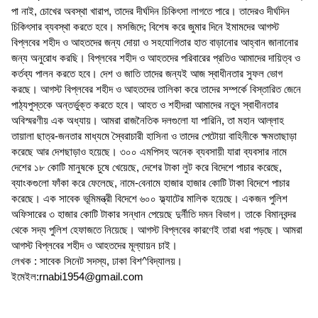
পা নাই, চোখের অবস্থা খারাপ, তাদের দীর্ঘদিন চিকিৎসা লাগতে পারে। তাদেরও দীর্ঘদিন
চিকিৎসার ব্যবস্থা করতে হবে। মসজিদে; বিশেষ করে জুমার দিনে ইমামদের আগস্ট
বিপ্লবের শহীদ ও আহতদের জন্য দোয়া ও সহযোগিতার হাত বাড়ানোর আহ্বান জানানোর
জন্য অনুরোধ করছি। বিপ্লবের শহীদ ও আহতদের পরিবারের প্রতিও আমাদের দায়িত্ব ও
কর্তব্য পালন করতে হবে। দেশ ও জাতি তাদের জন্যই আজ স্বাধীনতার সুফল ভোগ
করছে। আগস্ট বিপ্লবের শহীদ ও আহতদের তালিকা করে তাদের সম্পর্কে বিস্তারিত জেনে
পাঠ্যপুস্তকে অন্তর্ভুক্ত করতে হবে। আহত ও শহীদরা আমাদের নতুন স্বাধীনতার
অবিস্মরণীয় এক অধ্যায়। আমরা রাজনৈতিক দলগুলো যা পারিনি, তা মহান আল্লাহ
তায়ালা ছাত্র-জনতার মাধ্যমে স্বৈরাচারী হাসিনা ও তাদের পেটোয়া বাহিনীকে ক্ষমতাছাড়া
করেছে আর দেশছাড়াও হয়েছে। ৩০০ এমপিসহ অনেক ব্যবসায়ী যারা ব্যবসার নামে
দেশের ১৮ কোটি মানুষকে চুষে খেয়েছে, দেশের টাকা লুট করে বিদেশে পাচার করেছে,
ব্যাংকগুলো ফাঁকা করে ফেলেছে, নামে-বেনামে হাজার হাজার কোটি টাকা বিদেশে পাচার
করেছে। এক সাবেক ভূমিমন্ত্রী বিদেশে ৬০০ ফ্ল্যাটের মালিক হয়েছে। একজন পুলিশ
অফিসারের ৩ হাজার কোটি টাকার সন্ধান পেয়েছে দুর্নীতি দমন বিভাগ। তাকে বিমানবন্দর
থেকে সদ্য পুলিশ হেফাজতে নিয়েছে। আগস্ট বিপ্লবের কারণেই তারা ধরা পড়ছে। আমরা
আগস্ট বিপ্লবের শহীদ ও আহতদের মূল্যায়ন চাই।
লেখক : সাবেক সিনেট সদস্য, ঢাকা বিশ^বিদ্যালয়।
ইমেইল:rnabi1954@gmail.com