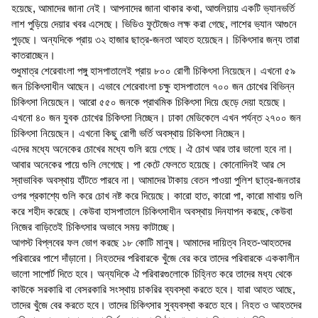
হয়েছে, আমাদের জানা নেই। আপনাদের জানা থাকার কথা, আশুলিয়ায় একটি ভ্যানভর্তি
লাশ পুড়িয়ে দেয়ার খবর এসেছে। ভিডিও ফুটেজেও লক্ষ করা গেছে, লাশের ভ্যান আগুনে
পুড়ছে। অন্যদিকে প্রায় ৩২ হাজার ছাত্র-জনতা আহত হয়েছেন। চিকিৎসার জন্য তারা
কাতরাচ্ছেন।
শুধুমাত্র শেরেবাংলা পঙ্গু হাসপাতালেই প্রায় ৮০০ রোগী চিকিৎসা নিয়েছেন। এখনো ৫৯
জন চিকিৎসাধীন আছেন। এভাবে শেরেবাংলা চক্ষু হাসপাতালে ৭০০ জন চোখের বিভিন্ন
চিকিৎসা নিয়েছেন। আরো ৫৫০ জনকে প্রাথমিক চিকিৎসা দিয়ে ছেড়ে দেয়া হয়েছে।
এখনো ৪০ জন যুবক চোখের চিকিৎসা নিচ্ছেন। ঢাকা মেডিকেলে এখন পর্যন্ত ২৭০০ জন
চিকিৎসা নিয়েছেন। এখনো কিছু রোগী ভর্তি অবস্থায় চিকিৎসা নিচ্ছেন।
এদের মধ্যে অনেকের চোখের মধ্যে গুলি রয়ে গেছে। ঐ চোখ আর তার ভালো হবে না।
আবার অনেকের পায়ে গুলি লেগেছে। পা কেটে ফেলতে হয়েছে। কোনোদিনই আর সে
স্বাভাবিক অবস্থায় হাঁটতে পারবে না। আমাদের টাকায় বেতন পাওয়া পুলিশ ছাত্র-জনতার
ওপর প্রকাশ্যে গুলি করে চোখ নষ্ট করে দিয়েছে। কারো হাত, কারো পা, কারো মাথায় গুলি
করে শহীদ করেছে। কেউবা হাসপাতালে চিকিৎসাধীন অবস্থায় দিনযাপন করছে, কেউবা
নিজের বাড়িতেই চিকিৎসার অভাবে সময় কাটাচ্ছে।
আগস্ট বিপ্লবের ফল ভোগ করছে ১৮ কোটি মানুষ। আমাদের দায়িত্ব নিহত-আহতদের
পরিবারের পাশে দাঁড়ানো। নিহতদের পরিবারকে খুঁজে বের করে তাদের পরিবারকে এককালীন
ভালো সাপোর্ট দিতে হবে। অন্যদিকে ঐ পরিবারগুলোকে চিহ্নিত করে তাদের মধ্য থেকে
কাউকে সরকারি বা বেসরকারি সংস্থায় চাকরির ব্যবস্থা করতে হবে। যারা আহত আছে,
তাদের খুঁজে বের করতে হবে। তাদের চিকিৎসার সুব্যবস্থা করতে হবে। নিহত ও আহতদের