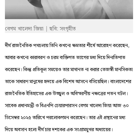
বেগম খালেদা জিয়া | ছবি: সংগৃহীত
দীর্ঘ রাজনৈতিক পথচলায় তিনি কখনো ক্ষমতার শীর্ষে আরোহণ করেছেন,
আবার কখনো কারাবরণ ও চরম ব্যক্তিগত ত্যাগের মধ্য দিয়ে দিনাতিপাত
করেছেন। কিন্তু প্রতিকূল সময়েও তার মাথানত না করার তেজস্বী মানসিকতা
তাকে সাধারণ মানুষের হৃদয়ে এক বিশেষ আসনে বসিয়েছিল। বাংলাদেশের
রাজনৈতিক ইতিহাসের এক উজ্জ্বল ও অবিস্মরণীয় নক্ষত্রের পতন ঘটল।
সাবেক প্রধানমন্ত্রী ও বিএনপি চেয়ারপারসন বেগম খালেদা জিয়া আজ ৩০
ডিসেম্বর ২০২৫ তারিখে পরলোকগমন করেছেন। তার এই প্রস্থানের মধ্য
দিয়ে অবসান হলো দীর্ঘ চার দশকের এক সংগ্রামমুখর অধ্যায়ের।