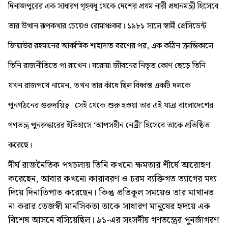
দিনাজপুরের এক সাধারণ গৃহবধূ থেকে দেশের প্রথম নারী প্রধানমন্ত্রী হিসেবে
তার উত্থান রূপকথার চেয়েও রোমাঞ্চকর। ১৯৮১ সালে স্বামী প্রেসিডেন্ট
জিয়াউর রহমানের আকস্মিক শাহাদাত বরণের পর, এক কঠিন ক্রান্তিকালে
তিনি রাজনীতিতে পা রাখেন। ঘরোয়া জীবনের নিভৃত কোণ ছেড়ে তিনি
যখন রাজপথে নামেন, তখন তার কাঁধে ছিল বিধ্বস্ত একটি দলকে
পুনর্গঠনের গুরুদায়িত্ব। সেই থেকে শুরু হওয়া তার এই যাত্রা বাংলাদেশের
গণতন্ত্র পুনরুদ্ধারের ইতিহাসে ‘আপসহীন নেত্রী’ হিসেবে তাকে প্রতিষ্ঠিত
করেছে।
দীর্ঘ রাজনৈতিক পথচলায় তিনি কখনো ক্ষমতার শীর্ষে আরোহণ
করেছেন, আবার কখনো কারাবরণ ও চরম ব্যক্তিগত ত্যাগের মধ্য
দিয়ে দিনাতিপাত করেছেন। কিন্তু প্রতিকূল সময়েও তার মাথানত
না করার তেজস্বী মানসিকতা তাকে সাধারণ মানুষের হৃদয়ে এক
বিশেষ আসনে বসিয়েছিল। ৯১-এর সংসদীয় গণতন্ত্রের পুনর্জাগরণ