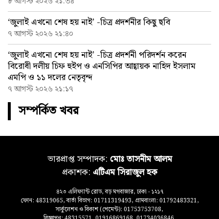
৮ আগস্ট ২০২৬ ২১:৩৪
‘জুলাই এখনো শেষ হয় নাই’ -চিত্র প্রদর্শনীর কিছু ছবি
৭ আগস্ট ২০২৬ ২১:৪০
‘জুলাই এখনো শেষ হয় নাই’ -চিত্র প্রদর্শনী পরিদর্শন করেন
বিরোধী দলীয় চিফ হুইপ ও এনসিপির আহ্বায়ক নাহিদ ইসলাম
এমপি ও ১১ দলের নেতৃবৃন্দ
৭ আগস্ট ২০২৬ ২১:১৭
সম্পর্কিত খবর
ভারপ্রাপ্ত সম্পাদক:
মোঃ তাসনীম আলম
প্রকাশক:
এটিএম সিরাজুল হক
৪২৩ এলিফ্যান্ট রোড, বড় মগবাজার, ঢাকা - ১২১৭
ফোন: 48319065, বার্তা বিভাগ: 01711319493, গ্রামবাংলা: 01792483321,
সার্কুলেশন ও বিকাশ (পেমেন্ট): 01753753708,
বিজ্ঞাপন: 48315571, 01916869168, 01734036846,