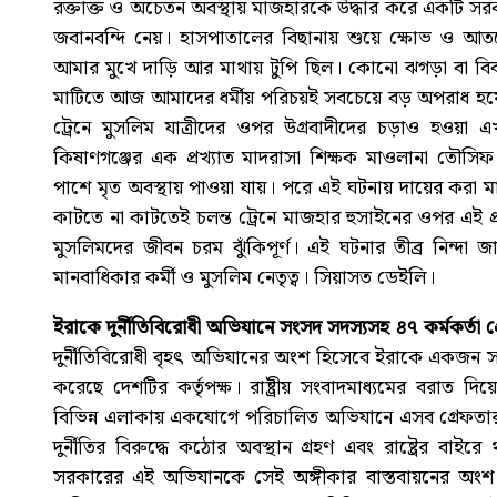
রক্তাক্ত ও অচেতন অবস্থায় মাজহারকে উদ্ধার করে একটি সরক
জবানবন্দি নেয়। হাসপাতালের বিছানায় শুয়ে ক্ষোভ ও আত
আমার মুখে দাড়ি আর মাথায় টুপি ছিল। কোনো ঝগড়া বা বিব
মাটিতে আজ আমাদের ধর্মীয় পরিচয়ই সবচেয়ে বড় অপরাধ হয়ে দ
ট্রেনে মুসলিম যাত্রীদের ওপর উগ্রবাদীদের চড়াও হওয়া 
কিষাণগঞ্জের এক প্রখ্যাত মাদরাসা শিক্ষক মাওলানা তৌস
পাশে মৃত অবস্থায় পাওয়া যায়। পরে এই ঘটনায় দায়ের করা মাম
কাটতে না কাটতেই চলন্ত ট্রেনে মাজহার হুসাইনের ওপর এই 
মুসলিমদের জীবন চরম ঝুঁকিপূর্ণ। এই ঘটনার তীব্র নিন্দা জ
মানবাধিকার কর্মী ও মুসলিম নেতৃত্ব। সিয়াসত ডেইলি।
ইরাকে দুর্নীতিবিরোধী অভিযানে সংসদ সদস্যসহ ৪৭ কর্মকর্তা গ্র
দুর্নীতিবিরোধী বৃহৎ অভিযানের অংশ হিসেবে ইরাকে একজন সং
করেছে দেশটির কর্তৃপক্ষ। রাষ্ট্রীয় সংবাদমাধ্যমের বরাত দ
বিভিন্ন এলাকায় একযোগে পরিচালিত অভিযানে এসব গ্রেফতার করা
দুর্নীতির বিরুদ্ধে কঠোর অবস্থান গ্রহণ এবং রাষ্ট্রের বাইরে থ
সরকারের এই অভিযানকে সেই অঙ্গীকার বাস্তবায়নের অংশ হিসেবে