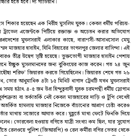
্চার হতে হবে। দ্য গার্ডিয়ান।
র নৃশংস শিকার হয়েছেন এক নিরীহ মুসলিম যুবক। কেবল ধর্মীয় পরিচয়-
িম ট্রাভেল এজেন্টকে পিটিয়ে রক্তাক্ত ও অচেতন করার অভিযোগ
তরপ্রদেশের মুঘলসরাই এলাকার কাছে, বারাণসী-আসানসোল মেমু
মদ মাজহার হুসাইন, যিনি বিহারের ভাগলপুর জেলার বাসিন্দা। এই
রও তীব্র উদ্বেগ সৃষ্টি হয়েছে। ভুক্তভোগী মাজহার হুসাইন পেশায়
লনে ইচ্ছুক মুসলমানদের জন্য বুকিংয়ের কাজ করেন। গত ২৪ জুন
হ ‘কাছৌছা শরিফ’ জিয়ারত করতে গিয়েছিলেন। জিয়ারত শেষে গত ২৬
ন, ভোর আনুমানিক ৪টা ১৫ মিনিট নাগাদ ট্রেনটি যখন মুঘলসরাই
ময় হঠাৎ ৪-৫ জন উগ্র হিন্দুত্ববাদী যুবক চরমপন্থী ধর্মীয় স্লোগান
শত্রুতা বা তর্কাতর্কি নেই কেবল মাজহারের দাড়ি ও টুপি দেখেই
র অতর্কিত হামলায় মাজহার নিজেকে বাঁচানোর আপ্রাণ চেষ্টা করেও
য়ে তাঁর মাথায় সজোরে আঘাত করে। মুহূর্তে মাথা ফেটে ফিনকি দিয়ে
ফেলেন। ভোরবেলা হওয়ায় বগিতে যাত্রী সংখ্যা কম ছিল, যার সুযোগ
পরবর্তীতে রেলওয়ে পুলিশ (জিআরপি) ও রেল কর্মীরা বগির ভেতর থেকে