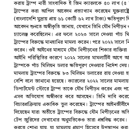
করায় ট্রাম্প নারী সাংবাদিক ই জিন ক্যারলকে ৫০ লাখ (৫ মি
ট্রাম্পের করা আপিল আবেদন প্রত্যাখ্যান করেছেন যুক্তরাষ্
(বাংলাদেশি মুদ্রায় প্রায় ৬১ কোটি ৬২ লাখ টাকা) ক্ষতিপূরণ 
আবেদন শুনতে অস্বীকৃতি জানায়, যেখানে তিনি যৌন নিপীড়ন 
চ্যালেঞ্জ করেছিলেন। এর ফলে ২০২৩ সালে দেওয়া পাঁচ ম
ট্রাম্পের বিরুদ্ধে মানহানির মামলা করেন। পরে ২০২২ সালে
করেন। ওই আইনের মাধ্যমে যৌন নিপীড়নের শিকার ব্যক্তিরা
আইনি পরিস্থিতির কারণে ২০২২ সালের মামলাটিই আগে আদা
ট্রাম্পকে পাঁচ মিলিয়ন ডলার ক্ষতিপূরণ দেওয়ার নির্দেশ দ
মামলায় ট্রাম্পের বিরুদ্ধে ৮৩ মিলিয়ন ডলারের রায় দেওয়া
বেশি বলে জানানো হয়েছে। ক্যারলের ২০২২ সালের মামলা
ডিপার্টমেন্ট স্টোরে ট্রাম্প তাকে যৌন নিপীড়ন করেন এবং প
এসব অভিযোগ অস্বীকার করে আসছেন। তিনি দাবি করেছেন,
বিচারপ্রক্রিয়ায় একাধিক ভুল করেছেন। ট্রাম্পের আইনজীবীদ
দিয়েছেন যারা অতীতে ট্রাম্পের বিরুদ্ধে যৌন নিপীড়নের
টেপ জুরিদের দেখানোর অনুমতিকেও তারা প্রশ্নবিদ্ধ করেন। 
করতে শোনা যায়, যা মামলায় প্রমাণ হিসেবে উপস্থাপন করা হয়