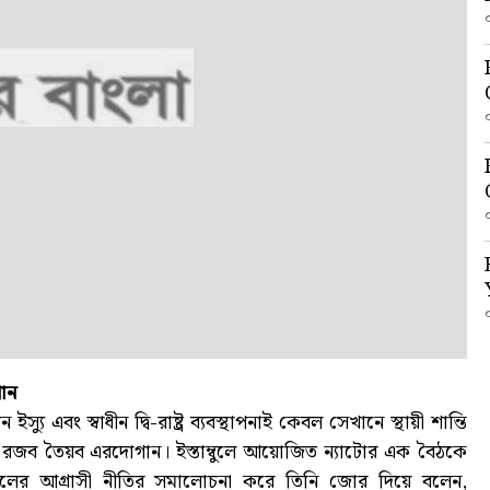
গান
্যু এবং স্বাধীন দ্বি-রাষ্ট্র ব্যবস্থাপনাই কেবল সেখানে স্থায়ী শান্তি
ন্ট রজব তৈয়ব এরদোগান। ইস্তাম্বুলে আয়োজিত ন্যাটোর এক বৈঠকে
সরাইলের আগ্রাসী নীতির সমালোচনা করে তিনি জোর দিয়ে বলেন,