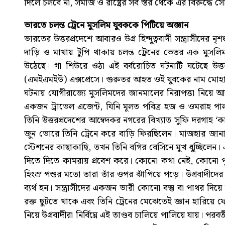
দিলে চলবে না, সমাজ ও রাষ্ট্রের সব স্তর থেকে এর বিরুদ্ধে সোচ
ভারতে চলন্ত ট্রেনে মুসলিম যুবককে পিটিয়ে অজ্ঞান
ভারতের উত্তরপ্রদেশে আবারও উগ্র হিন্দুত্ববাদী সন্ত্রাসীদে
দাড়ি ও মাথায় টুপি থাকায় চলন্ত ট্রেনের ভেতর এক মুসল
উঠেছে। গা শিউরে ওঠা এই বর্বরোচিত ঘটনাটি ঘটেছে উত্
(এমইএমইউ) এক্সপ্রেসে। গুরুতর আহত ওই যুবকের নাম মোহাম্
ঘটনায় যোগীরাজ্যে মুসলিমদের জানমালের নিরাপত্তা নিয়ে আবা
একজন ট্রাভেল এজেন্ট, যিনি মূলত পবিত্র হজ ও ওমরাহ পা
তিনি উত্তরপ্রদেশের আম্বেদকর নগরের বিখ্যাত সুফি দরগা
জুন ভোরে তিনি ট্রেনে করে বাড়ি ফিরছিলেন। মাজহার জানা
স্টেশনের কাছাকাছি, তখন তিনি বগির বেসিনে মুখ ধুচ্ছিলেন। এ স
দিতে দিতে কামরায় প্রবেশ করে। কোনো কথা নেই, কোনো পূর্ব
হিংস্র পশুর মতো তারা তাঁর ওপর ঝাঁপিয়ে পড়ে। উগ্রবাদীদে
ব্যর্থ হন। সন্ত্রাসীদের একজন ভারী কোনো বস্তু বা পাথর দি
রক্ত ছুটতে থাকে এবং তিনি ট্রেনের মেঝেতেই জ্ঞান হারিয়ে 
নিয়ে উগ্রবাদীরা নির্বিঘ্নে এই তাণ্ডব চালিয়ে পালিয়ে যায়। 