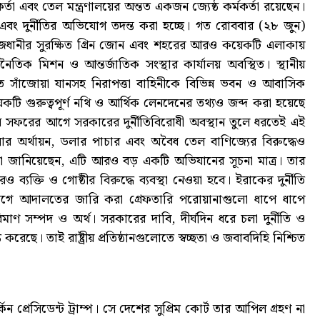
কর্তা এবং তেল মন্ত্রণালয়ের অন্তত একজন জ্যেষ্ঠ কর্মকর্তা রয়েছেন।
 এবং দুর্নীতির অভিযোগ তদন্ত করা হচ্ছে। গত রোববার (২৮ জুন)
 রাজধানীর সুরক্ষিত গ্রিন জোন এবং শহরের আরও কয়েকটি এলাকায়
টনৈতিক মিশন ও আন্তর্জাতিক সংস্থার কার্যালয় অবস্থিত। স্থানীয়
 সাঁজোয়া যানসহ নিরাপত্তা বাহিনীকে বিভিন্ন ভবন ও আবাসিক
ি গুরুত্বপূর্ণ নথি ও আর্থিক লেনদেনের তথ্যও জব্দ করা হয়েছে
 সফরের আগে সরকারের দুর্নীতিবিরোধী অবস্থান তুলে ধরতেই এই
োর অর্থায়ন, ডলার পাচার এবং অবৈধ তেল বাণিজ্যের বিরুদ্ধেও
তা জানিয়েছেন, এটি আরও বড় একটি অভিযানের সূচনা মাত্র। তার
ব্যক্তি ও গোষ্ঠীর বিরুদ্ধে ব্যবস্থা নেওয়া হবে। ইরাকের দুর্নীতি
গে আদালতের জারি করা গ্রেফতারি পরোয়ানাগুলো ধাপে ধাপে
মাণ সম্পদ ও অর্থ। সরকারের দাবি, দীর্ঘদিন ধরে চলা দুর্নীতি ও
রেছে। তাই রাষ্ট্রীয় প্রতিষ্ঠানগুলোতে স্বচ্ছতা ও জবাবদিহি নিশ্চিত
 প্রেসিডেন্ট ট্রাম্প। সে দেশের সুপ্রিম কোর্ট তার আপিল গ্রহণ না