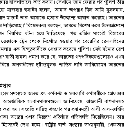
ারি হাসপাতালে ভর্তি করায়। সেখানে জ্ঞান ফেরার পর পুলিশ তাঁর
ঙ্কে মাজহার হুসাইন বলেন, ‘আমার অপরাধ ছিল আমি মুসলমান,
াদ ছাড়াই তারা আমাকে হত্যার উদ্দেশ্যে আঘাত করেছে। ভারতের
াঁড়িয়েছে।’ বিশ্লেষকরা বলছেন, ভারতে বিশেষ করে উত্তরপ্রদেশে
এখন নিয়মিত ঘটনা হয়ে দাঁড়িয়েছে। গত এপ্রিল মাসেই বিহারের
িফ রেজাকে ট্রেন থেকে নিখোঁজ হওয়ার পর বেরেলির রেললাইনের
লায় এক হিন্দুত্ববাদীকে গ্রেপ্তার করেছে পুলিশ। সেই ঘটনার রেশ
প্রাণঘাতী হামলা প্রমাণ করে যে, ভারতের গণপরিবহনগুলোয়ও এখন
ানিয়ে অপরাধীদের দৃষ্টান্তমূলক শাস্তির দাবি জানিয়েছেন ভারতের
েপ্তার
সদ সদস্যসহ অন্তত ৪৭ কর্মকর্তা ও সরকারি কর্মচারীকে গ্রেফতার
িয়ে আন্তর্জাতিক সংবাদমাধ্যমগুলো জানিয়েছে, রাজধানী বাগদাদসহ
 হয়। সম্প্রতি দায়িত্ব গ্রহণের পর প্রধানমন্ত্রী আলী আল-জাইদি
াকা অস্ত্রের ওপর নিয়ন্ত্রণ প্রতিষ্ঠার প্রতিশ্রুতি দিয়েছিলেন। তার
ই দেখা হচ্ছে। রাষ্ট্রীয় বার্তা সংস্থার তথ্যানুযায়ী, গ্রেফতার