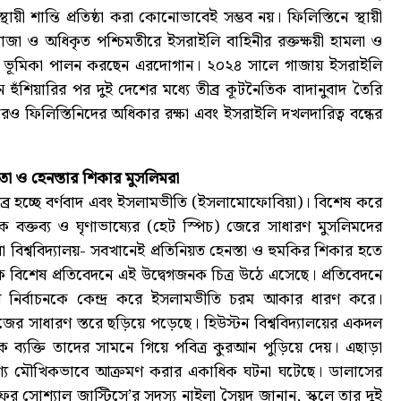
ায়ী শান্তি প্রতিষ্ঠা করা কোনোভাবেই সম্ভব নয়। ফিলিস্তিনে স্থায়ী
।’ গাজা ও অধিকৃত পশ্চিমতীরে ইসরাইলি বাহিনীর রক্তক্ষয়ী হামলা ও
চ্চার ভূমিকা পালন করছেন এরদোগান। ২০২৪ সালে গাজায় ইসরাইলি
হুঁশিয়ারির পর দুই দেশের মধ্যে তীব্র কূটনৈতিক বাদানুবাদ তৈরি
ারও ফিলিস্তিনিদের অধিকার রক্ষা এবং ইসরাইলি দখলদারিত্ব বন্ধের
তা ও হেনস্তার শিকার মুসলিমরা
করে তীব্র হচ্ছে বর্ণবাদ এবং ইসলামভীতি (ইসলামোফোবিয়া)। বিশেষ করে
ক বক্তব্য ও ঘৃণাভাষ্যের (হেট স্পিচ) জেরে সাধারণ মুসলিমদের
বা বিশ্ববিদ্যালয়- সবখানেই প্রতিনিয়ত হেনস্তা ও হুমকির শিকার হতে
র এক বিশেষ প্রতিবেদনে এই উদ্বেগজনক চিত্র উঠে এসেছে। প্রতিবেদনে
-অব নির্বাচনকে কেন্দ্র করে ইসলামভীতি চরম আকার ধারণ করে।
র সাধারণ স্তরে ছড়িয়ে পড়েছে। হিউস্টন বিশ্ববিদ্যালয়ের একদল
ক ব্যক্তি তাদের সামনে গিয়ে পবিত্র কুরআন পুড়িয়ে দেয়। এছাড়া
াশ্যে মৌখিকভাবে আক্রমণ করার একাধিক ঘটনা ঘটেছে। ডালাসের
ফর সোশ্যাল জাস্টিসে’র সদস্য নাইলা সৈয়দ জানান, স্কুলে তার দুই