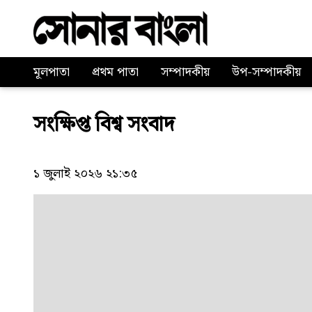
মূলপাতা
প্রথম পাতা
সম্পাদকীয়
উপ-সম্পাদকীয়
সংক্ষিপ্ত বিশ্ব সংবাদ
১ জুলাই ২০২৬ ২১:৩৫