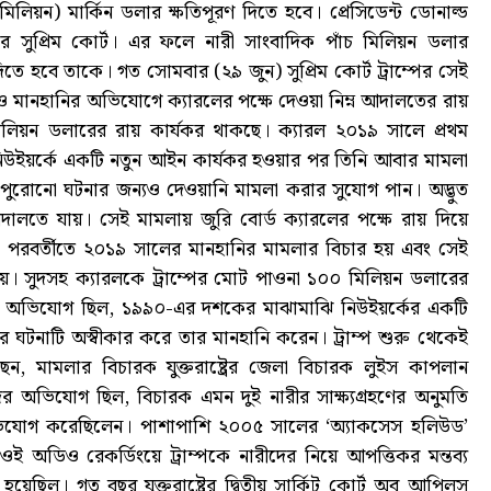
লিয়ন) মার্কিন ডলার ক্ষতিপূরণ দিতে হবে। প্রেসিডেন্ট ডোনাল্ড
ট্রের সুপ্রিম কোর্ট। এর ফলে নারী সাংবাদিক পাঁচ মিলিয়ন ডলার
দিতে হবে তাকে। গত সোমবার (২৯ জুন) সুপ্রিম কোর্ট ট্রাম্পের সেই
ও মানহানির অভিযোগে ক্যারলের পক্ষে দেওয়া নিম্ন আদালতের রায়
িলিয়ন ডলারের রায় কার্যকর থাকছে। ক্যারল ২০১৯ সালে প্রথম
 নিউইয়র্কে একটি নতুন আইন কার্যকর হওয়ার পর তিনি আবার মামলা
 পুরোনো ঘটনার জন্যও দেওয়ানি মামলা করার সুযোগ পান। অদ্ভুত
লতে যায়। সেই মামলায় জুরি বোর্ড ক্যারলের পক্ষে রায় দিয়ে
েয়। পরবর্তীতে ২০১৯ সালের মানহানির মামলার বিচার হয় এবং সেই
 হয়। সুদসহ ক্যারলকে ট্রাম্পের মোট পাওনা ১০০ মিলিয়ন ডলারের
য় অভিযোগ ছিল, ১৯৯০-এর দশকের মাঝামাঝি নিউইয়র্কের একটি
রে ঘটনাটি অস্বীকার করে তার মানহানি করেন। ট্রাম্প শুরু থেকেই
 মামলার বিচারক যুক্তরাষ্ট্রের জেলা বিচারক লুইস কাপলান
ের অভিযোগ ছিল, বিচারক এমন দুই নারীর সাক্ষ্যগ্রহণের অনুমতি
 অভিযোগ করেছিলেন। পাশাপাশি ২০০৫ সালের ‘অ্যাকসেস হলিউড’
ওই অডিও রেকর্ডিংয়ে ট্রাম্পকে নারীদের নিয়ে আপত্তিকর মন্তব্য
েছিল। গত বছর যুক্তরাষ্ট্রের দ্বিতীয় সার্কিট কোর্ট অব আপিলস