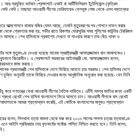
 প্রযুক্তি বর্তমান প্রেক্ষাপটে এআই বা আর্টিফিসিয়াল ইন্টেলিজেন্স (কৃত্রিম
চিত নন কেউ কেউ। তাছাড়া আওয়ামী লীগের ভেরিফায়েড ফেসবুক পেজ থেকে এসব বক্তব্যের
ন্তরে আত্মগোপনে থাকার নজির যেমন আছে, তেমনি মৃত্যুবরণের পর গোপনে দাফন করার
কা থেকে গ্রেফতার করা হয়, গভীর রাতে রিকশায় ঘোরাঘুরির সময় পুলিশের কাউন্টার টেররিজম
ে আসছে। শেখ হাসিনাকে প্রকাশ্যে দেখতে না পাওয়ার কারণে তার বেঁচে থাকা ও
্গে মৃত্যুদণ্ড দেওয়া হয়েছে সাবেক স্বরাষ্ট্রমন্ত্রী আসাদুজ্জামান খান কামালকেও।
ুনালে বিচারাধীন। এ প্রেক্ষাপটে সরকারের আইনমন্ত্রী মো. আসাদুজ্জামান বলেন,
 সক্রিয়ভাবে কাজ করছে।
যমে সাবেক প্রধানমন্ত্রী শেখ হাসিনাকে দেশে ফিরিয়ে আনতে চায় সরকার। শেখ হাসিনার দেশে
র্পণ চুক্তি অনুযায়ী তাকে ফিরিয়ে দেওয়ার জন্য আনুষ্ঠানিক অনুরোধ করা হয়েছে- যেন তিনি
া উঁচু করে গণতন্ত্রে ফেরা আওয়ামী লীগের নৈতিক দায়িত্ব। এটিই সমগ্র জাতির জন্য একটি
রতি শ্রদ্ধা রেখেই শেখ হাসিনা বাংলাদেশে ফিরে আসতে চান। আওয়ামী লীগকে বাদ রেখেই
এই আদালতকে আমরা প্রত্যাখ্যান করেছি, এই কোর্টকে বাংলাদেশের মানুষও প্রত্যাখ্যান
ুবায়ের বলেন, পিলখানা হত্যা মামলা থেকে শুরু করে ২০১৩ সালের শাপলা চত্বর হত্যাকাণ্ড
ে আইনি প্রক্রিয়ায় তার কৃতকর্মের সর্বোচ্চ শাস্তি নিশ্চিত করতে হবে। তিনি বলেন,
াবি।