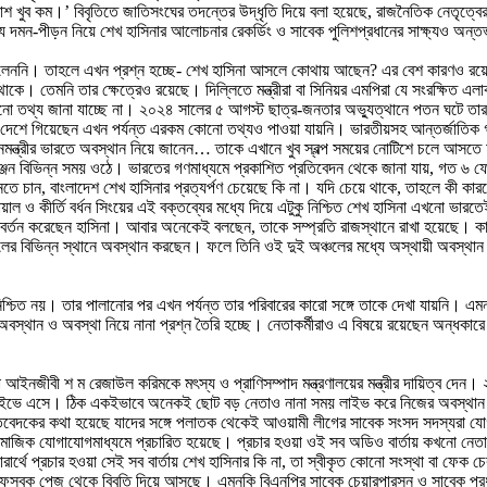
শ খুব কম।’ বিবৃতিতে জাতিসংঘের তদন্তের উদ্ধৃতি দিয়ে বলা হয়েছে, রাজনৈতিক নেতৃত্বের
্যে দমন-পীড়ন নিয়ে শেখ হাসিনার আলোচনার রেকর্ডিং ও সাবেক পুলিশপ্রধানের সাক্ষ্যও অন্তর
ননি। তাহলে এখন প্রশ্ন হচ্ছে- শেখ হাসিনা আসলে কোথায় আছেন? এর বেশ কারণও রয়েছে, ত
রহ থাকে। তেমনি তার ক্ষেত্রেও রয়েছে। দিল্লিতে মন্ত্রীরা বা সিনিয়র এমপিরা যে সংরক্ষিত
ে কোনো তথ্য জানা যাচ্ছে না। ২০২৪ সালের ৫ আগস্ট ছাত্র-জনতার অভ্যুত্থানে পতন ঘটে 
গিয়েছেন এখন পর্যন্ত এরকম কোনো তথ্যও পাওয়া যায়নি। ভারতীয়সহ আন্তর্জাতিক গণমাধ্যমে
ধানমন্ত্রীর ভারতে অবস্থান নিয়ে জানেন… তাকে এখানে খুব স্বল্প সময়ের নোটিশে চলে আ
জন বিভিন্ন সময় ওঠে। ভারতের গণমাধ্যমে প্রকাশিত প্রতিবেদন থেকে জানা যায়, গত ৬ ফেব্রু
াছে জানতে চান, বাংলাদেশ শেখ হাসিনার প্রত্যর্পণ চেয়েছে কি না। যদি চেয়ে থাকে, তাহলে কী 
োয়াল ও কীর্তি বর্ধন সিংয়ের এই বক্তব্যের মধ্যে দিয়ে এটুকু নিশ্চিত শেখ হাসিনা এখন
িবর্তন করেছেন হাসিনা। আবার অনেকেই বলছেন, তাকে সম্প্রতি রাজস্থানে রাখা হয়েছে। ক
লের বিভিন্ন স্থানে অবস্থান করছেন। ফলে তিনি ওই দুই অঞ্চলের মধ্যে অস্থায়ী অবস্থা
শ্চিত নয়। তার পালানোর পর এখন পর্যন্ত তার পরিবারের কারো সঙ্গে তাকে দেখা যায়নি। এম
স্থান ও অবস্থা নিয়ে নানা প্রশ্ন তৈরি হচ্ছে। নেতাকর্মীরাও এ বিষয়ে রয়েছেন অন্ধকার
িনা আইনজীবী শ ম রেজাউল করিমকে মৎস্য ও প্রাণিসম্পাদ মন্ত্রণালয়ের মন্ত্রীর দায়িত্ব 
েন লাইভে এসে। ঠিক একইভাবে অনেকই ছোট বড় নেতাও নানা সময় লাইভ করে নিজের অবস্থা
রতিবেদকের কথা হয়েছে যাদের সঙ্গে পলাতক থেকেই আওয়ামী লীগের সাবেক সংসদ সদস্যরা
ায় সামাজিক যোগাযোগমাধ্যমে প্রচারিত হয়েছে। প্রচার হওয়া ওই সব অডিও বার্তায় কখনো নেত
্থে প্রচার হওয়া সেই সব বার্তায় শেখ হাসিনার কি না, তা স্বীকৃত কোনো সংস্থা বা ফেক চেকা
েসবুক পেজ থেকে বিবৃতি দিয়ে আসছে। এমনকি বিএনপির সাবেক চেয়ারপারসন ও সাবেক প্রধানমন