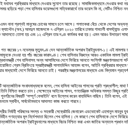
ই যথাযথ প্রক্রিয়ার মাধ্যমে দেওয়ার সুযোগ তার রয়েছে। সামাজিকমাধ্যমে দেওয়ার কথা নয়। আর
ন্ন সময় ছড়িয়ে পড়া শেখ হাসিনার ভয়েসগুলো সত্যিকারার্থে তার ভয়েস কি না, সেটিও নিশ্
া? এমন নানা প্রশ্নই মানুষের চোখের সামনে চলে আসে। পলাতকরা বেঁচে থেকে দেশের অভ্য
ি ক্যাপ্টেন (অব.) আবদুল মাজেদকে ৭ এপ্রিল ২০২০ তারিখে ঢাকার গাবতলী বাসস্ট্যান্ড এলা
 তাকে আদালতে তোলা হয় এবং ১২ এপ্রিল তার দণ্ড কার্যকর করা হয়। এমন আরও উদাহরণ সামন
ছরের ১৭ নভেম্বর মৃত্যুদণ্ড দেন আন্তর্জাতিক অপরাধ ট্রাইব্যুনাল-১। এই মামলায় তাঁর সঙ
মুনকে দেওয়া হয় পাঁচ বছরের কারাদণ্ড। শেখ হাসিনার বিরুদ্ধে আরও একাধিক মামলা ট্রাইব্য
প্রধানমন্ত্রী শেখ হাসিনাসহ অন্য আসামিদের দেশে ফিরিয়ে আনতে সংশ্লিষ্ট মন্ত্রণালয়গুলো
 আয়োজিত প্রেস ব্রিফিংয়ে স্বরাষ্ট্রমন্ত্রী সালাহউদ্দিন আহমদ বলেন, আইনি প্রক্রিয়ার মাধ্
র মাধ্যমেই দেশে ফিরিয়ে আনতে চাই। পররাষ্ট্র মন্ত্রণালয়ের মাধ্যমে এবং বিদ্যমান প্রত্য
একটি আন্তর্জাতিক সংবাদমাধ্যমকে বলেন, শেখ হাসিনা আইনের শাসনের প্রতি শ্রদ্ধাশীল; মাথ
তিনি নিশ্চিত করতে চান। সেক্ষেত্রে আইনের শাসন, গণতান্ত্রিক অধিকার সমস্ত কিছুর প্
লকে পুনর্গঠনের বিষয়টি ‘সম্পূর্ণ বেআইনি’ বলে উল্লেখ করেন বাহাউদ্দিন নাছিম। তিনি বলেন, 
ূনতম স্বাধীন, সার্বভৌমভাবে আদালত কাজ করতে পারবে।
েন্দ্রীয় নির্বাহী পরিষদের সদস্য ও সহকারী সেক্রেটারি জেনারেল এডভোকেট এহসানুল মাহবুব য
ন গণহত্যার মূল নির্দেশদাতা ছিলেন শেখ হাসিনা। সে কারণে শেখ হাসিনাকে দেশে ফিরিয়ে এন
তর্জাতিক অপরাধ ট্রাইব্যুনালের মাধ্যমে বিচার নিশ্চিত করা এখন জাতির অন্যতম প্রধান দ