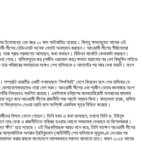
পর ইতোমধ্যে এক বছর ১০ মাস অতিবাহিত হয়েছে। কিন্তু ক্ষমতাচ্যুত সাবেক এই
আওয়ামী লীগের হেভিওয়েট অনেক নেতাই অবস্থান করছেন। আওয়ামী লীগের শীর্ষনেতারা
ন। তারা প্রায় প্রকাশ্যে আসছেন, কথা বলছেন। বিভিন্ন মার্কেটে কেনাকাটা করছেন।
 দেখা গেছে। হাসিনাপুত্র জয় (সজীব ওয়াজেদ জয়) ক্ষমতা হারানোর পর বেশ কিছুদিন লাইভে
 তার পরিবারের সদস্যদের সঙ্গেও শেখ হাসিনাকে ৫ আগস্টের পর আর দেখা যায়নি। ফলে
ছে। সম্প্রতি ভারতীয় একটি গণমাধ্যমে ‘শিগগিরই’ দেশে ফিরবেন বলে শেখ হাসিনার যে
জিক যোগাযোগমাধ্যমেও তারা বেশ সরব। আওয়ামী লীগের এক প্রবীণ নেতার জানাজায় অংশ
দলটির নিবন্ধনও স্থগিত রয়েছে। একইসঙ্গে চব্বিশের মানবতাবিরোধী অপরাধের মামলায়
অথবা নতুন করে আওয়ামী লীগের রাজনীতি শুরু আদৌ সম্ভব কিনা। বাস্তবতা হচ্ছে, হাসিনা
সিদ্ধান্তও নেওয়া হয়নি বলে সংশ্লিষ্ট একাধিক সূত্র নিশ্চিত করেছে।
াকর্মীদের বিপদে ফেলে গেছেন। তিনি যখন এ কথা বলেছেন, তখনো তিনি ড. ইউনূস
 ফলে তার ফেরা ও রাজনীতিতে সক্রিয় হওয়ার কোনো সম্ভাবনা দেখছেন না বিশ্লেষকরা।
্যন্ত ক্ষীণ’ হয়ে পড়েছে। এই থিঙ্কট্যাঙ্ক আরও মনে করে, তিনি যতক্ষণ আওয়ামী লীগের
আন্তর্জাতিক অপরাধ ট্রাইব্যুনাল (আইসিটি) শেখ হাসিনাকে মৃত্যুদণ্ড দেওয়ার পর
ী সাব্যস্ত করার রায়কে বাংলাদেশে ব্যাপকভাবে স্বাগত জানানো হবে। কারণ ২০২৪ সালের