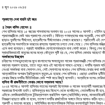
৪ জুন ২০২৬ ০৯:৫৫
প্রকাশ্যে দেখা যায়নি দুই বছর
॥ সৈয়দ খালিদ হোসেন ॥
শেখ হাসিনার সাড়ে ১৫ বছরের শাসনামলের অবসান হয় ২০২৪ সালের ৫ আগস্ট। ওইদিন দুপু
প্রধানমন্ত্রীকে কেউ আর প্রকাশ্যে দেখেননি। বিভিন্ন গণমাধ্যমের খবর অনুযায়ী, শেখ
ছাড়াও যুবলীগের শীর্ষনেতা, ছাত্রলীগের শীর্ষনেতারাও সেখানে রয়েছেন। প্রতিবেশী এই দ
ছাত্রলীগের সভাপতিকে ভারতের রাস্তায় প্রকাশ্যে চলতে দেখা গেছে। শেখ হাসিনার মন্ত্র
এসে কথা বলেছেন। প্রায়ই সামাজিক যোগাযোগমাধ্যমে নানা পোস্ট করেন। কিন্তু শেখ হ
স্বাভাবিকভাবেই মানুষের মনের মধ্যে কৌতূহল সৃষ্টি হয় যে, শেখ হাসিনা কোথায় আছেন
সমর্থকদের উচ্ছ্বাস
চব্বিশের গণঅভ্যুত্থানের মুখে বাংলাদেশের ক্ষমতাচ্যুত সাবেক প্রধানমন্ত্রী শেখ হাস
বক্তব্য প্রকাশ হয়েছে, তাতে নতুন করে এই আলোচনা সামনে এসেছে। দলটির প্রথম সারি
নেওয়া সমর্থকরা নানা স্লোগন দেন, সেই স্লোগানের মধ্যেও শেখ হাসিনার ফেরার কথা বল
আন্তর্জাতিক অপরাধ ট্রাইব্যুনালে মৃত্যুদণ্ড হয়েছে শেখ হাসিনার। এছাড়া একাধিক দুর্
ফেরার বিষয়ে দলটির নীতিনির্ধারক কেউ স্পষ্ট করে কিছুই বলেননি। অন্যদিকে দলের ফেরি
হাসিনা কী রাজনীতিতে ফেরার কোনো সম্ভাবনা আছে?
২০২৪ সালের ৫ আগস্ট হাসিনার পতনের পরপরই বিশ্লেষক ও সাবেক অন্তর্বর্তী সরকারের 
সরকারের উপদেষ্টা হননি। হাসিনাপূত্র জয় বিদেশে থেকে বলেছিলেন, নেতাকর্মীদের কী হ
এদিকে বেলজিয়ামভিত্তিক ইন্টারন্যাশনাল ক্রাইসিস গ্রুপ (আইসিজি) বলছে, মানবতাবিরোধ
নিয়ন্ত্রণ ছাড়তে রাজি না হবেন, ততক্ষণ দলটির রাজনৈতিক অঙ্গনে ফিরে আসাও কঠিন হবে।
গ্রুপটি এ মন্তব্য করেছে। আইসিজির বাংলাদেশবিষয়ক সিনিয়র কনসালট্যান্ট টমাস কিয়ান এ