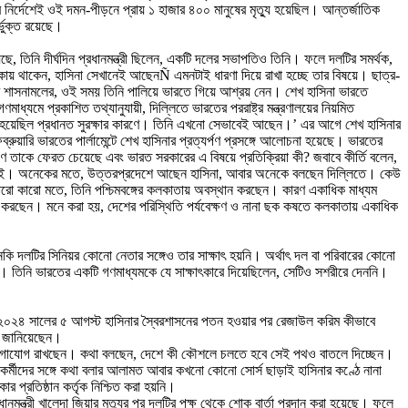
 নির্দেশেই ওই দমন-পীড়নে প্রায় ১ হাজার ৪০০ মানুষের মৃত্যু হয়েছিল। আন্তর্জাতিক
্ভুক্ত রয়েছে।
িনি দীর্ঘদিন প্রধানমন্ত্রী ছিলেন, একটি দলের সভাপতিও তিনি। ফলে দলটির সমর্থক,
 এলাকায় থাকেন, হাসিনা সেখানেই আছেনÑ এমনটাই ধারণা দিয়ে রাখা হচ্ছে তার বিষয়ে। ছাত্র-
তার শাসনামলের, ওই সময় তিনি পালিয়ে ভারতে গিয়ে আশ্রয় নেন। শেখ হাসিনা ভারতে
 প্রকাশিত তথ্যানুযায়ী, দিল্লিতে ভারতের পররাষ্ট্র মন্ত্রণালয়ের নিয়মিত
সতে হয়েছিল প্রধানত সুরক্ষার কারণে। তিনি এখনো সেভাবেই আছেন।’ এর আগে শেখ হাসিনার
য়ারি ভারতের পার্লামেন্টে শেখ হাসিনার প্রত্যর্পণ প্রসঙ্গে আলোচনা হয়েছে। ভারতের
কারণে তাকে ফেরত চেয়েছে এবং ভারত সরকারের এ বিষয়ে প্রতিক্রিয়া কী? জবাবে কীর্তি বলেন,
ো ভারতেই। অনেকের মতে, উত্তরপ্রদেশে আছেন হাসিনা, আবার অনেকে বলছেন দিল্লিতে। কেউ
ারো কারো মতে, তিনি পশ্চিমবঙ্গের কলকাতায় অবস্থান করছেন। কারণ একাধিক মাধ্যম
ন করছেন। মনে করা হয়, দেশের পরিস্থিতি পর্যবেক্ষণ ও নানা ছক কষতে কলকাতায় একাধিক
নকি দলটির সিনিয়র কোনো নেতার সঙ্গেও তার সাক্ষাৎ হয়নি। অর্থাৎ দল বা পরিবারের কোনো
ে। তিনি ভারতের একটি গণমাধ্যমকে যে সাক্ষাৎকারে দিয়েছিলেন, সেটিও সশরীরে দেননি।
দেন। ২০২৪ সালের ৫ আগস্ট হাসিনার স্বৈরশাসনের পতন হওয়ার পর রেজাউল করিম কীভাবে
ন জানিয়েছেন।
 যোগাযোগ রাখছেন। কথা বলছেন, দেশে কী কৌশলে চলতে হবে সেই পথও বাতলে দিচ্ছেন।
াকর্মীদের সঙ্গে কথা বলার আলামত আবার কখনো কোনো সোর্স ছাড়াই হাসিনার কণ্ঠে নানা
র প্রতিষ্ঠান কর্তৃক নিশ্চিত করা হয়নি।
্ত্রী খালেদা জিয়ার মৃত্যুর পর দলটির পক্ষ থেকে শোক বার্তা প্রদান করা হয়েছে। ফলে