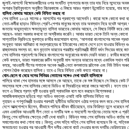
জুলাই-আগস্টে বিক্ষোভকারীদের ওপর সংঘটিত নৃশংসতার জন্য তার দায় নিয়ে সন্দেহের অবকা
অপরাধ ট্রাইব্যুনালে অনুষ্ঠিত বিচারকাজে এ বিষয়ে আরও প্রমাণ উন্মোচিত হয়েছে, যার মধ
হাসিনা কোথায় আছেন কেউ নিশ্চিত করছে না
শেখ হাসিনা ২০২৪ সালের ৫ আগস্টের পর প্রকাশ্যে আসেননি। কারো সঙ্গে কোনো কথা বলে
নেতা-কর্মীরা ছাড়াও বিভিন্ন শ্রেণি-পেশার মানুষের মধ্যে তার অবস্থান নিয়ে যথেষ্ট আগ্
জনতার অভ্যুত্থানে ক্ষমতাচ্যুত হাসিনা ভারতের কোথায় আছেন, সে বিষয়ে নির্দিষ্ট কর
আছেন- ভারত সরকার কখনো তা অস্বীকার করেনি। আবার ভারত থেকে তিনি অন্য কোনো দেশে 
সাপ্তাহিক ব্রিফিংয়ে মুখপাত্র রণধীর জয়সোয়াল বলেন, ‘আপনারা বাংলাদেশের সাবেক প্র
সংযুক্ত আরব আমিরাত বা মধ্যপ্রাচ্যের বা ইউরোপের কোনো দেশে চলে যাওয়ার বিভিন্ন গুঞ্
রাজ্যসভার সদস্য ডা. জন বৃত্তাস ভারতের পররাষ্ট্র প্রতিমন্ত্রী কীর্তি বর্ধন সিংয়ের ক
শেখ হাসিনার প্রত্যর্পণের বিষয়ে বাংলাদেশের অনুরোধের জবাব দেয়নি ভারত। রণধীর জয়স
কেউ বলছেন, ভারত সরকারের রুটিন অনুযায়ী মাস অন্তর ভারতের মধ্যে একাধিক স্থান পর
বলছে, আওয়ামী লীগের পলাতক অনেক মন্ত্রী-নেতা কলকাতার সল্টলেক এবং নিউ টাউন অঞ্চ
গোপন বৈঠক করেছেন হাসিনা। তবে এ নিয়ে নিশ্চিত কেউ বলতে পারছে না।
বোন-ছেলে বা মেয়ে দলের সিনিয়র নেতাদের সঙ্গেও দেখা যায়নি হাসিনাকে
পালিয়ে থাকা শেখ হাসনার সঙ্গে আসলে কে আছেন, তাকে কে সঙ্গ দিচ্ছেন সে বিষয়ে কেউ নি
সদস্যের সঙ্গে শেখ হাসিনার কোনো ভিডিও বা স্থিরচিত্র কারো নজরে আসেনি। ফলে তার অব
ফলে এ বিষয়ে প্রশ্ন সৃষ্টি হওয়ার খুবই স্বাভাবিক বলে মনে করছেন বিশ্লেষকরা।
সামাজিকমাধ্যমে ছড়িয়ে পড়া অডিও বক্তব্য এআই নাকি হাসিনার নিশ্চিত নয়
গৃহায়ন ও গণপূর্তমন্ত্রী হওয়ার পরপরই দুর্নীতির অভিযোগ ওঠায় দপ্তর বদল করে শেখ হাস
দেশে আত্মগোপনে ছিলেন, কীভাবে পালিয়ে জীবন বাঁচিয়েছেন, তার ফিরিস্ত তুলে ধরেছ
এমন একাধিক আওয়ামী লীগ নেতা ও দলটির অঙ্গ ও সহযোগী সংগঠনের নেতার সঙ্গে এ প্
কিন্তু শেখ হাসিনার ক্ষেত্রে সেটি দেখা যায়নি। বিভিন্ন সময় শেখ হাসিনার অডিও বার্ত
সমালোচনার কথা শোনা যায়। কিন্তু এসব সত্যি সত্যি শেখ হাসিনা বলেছেন কি না, সত্যিকারার
ক্ষমতাচ্যুত হওয়ার পর আওয়ামী লীগ দলীয় কোনো বার্তা দেওয়ার জন্য দলটির ভেরিফায়েড ফ