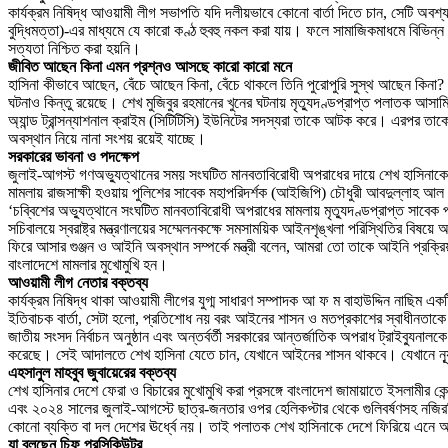
কার্যক্রম নিষিদ্ধ আওয়ামী লীগ সভাপতি যদি দলীয়ভাবে কোনো বার্তা দিতে চান, সেটি অবশ্য
বুদ্ধিমত্তা)-এর মাধ্যমে যে কারো কণ্ঠ হুবহু নকল করা যায়। ফলে সামাজিকমাধমে বিভি
সত্যতা নিশ্চিত করা হয়নি।
জীবিত আছেন কিনা এমন প্রশ্নও আসছে কারো কারো মনে
হাসিনা কীভাবে আছেন, বেঁচে আছেন কিনা, বেঁচে থাকলে তিনি পুরোপুরি সুস্থ আছেন কিন
ঘটনাও কিন্তু রয়েছে। শেখ মুজিবুর রহমানের খুনের ঘটনায় মৃত্যুদণ্ডপ্রাপ্ত পলাতক আসাম
অ্যান্ড ট্রান্সন্যাশনাল ক্রাইম (সিটিটিসি) ইউনিটের সদস্যরা তাকে আটক করে। এরপর
অবস্থান নিয়ে নানা সংশয় রয়েই যাচ্ছে।
সরকারের ভাবনা ও পদক্ষেপ
জুলাই-আগস্ট গণঅভ্যুত্থানের সময় সংঘটিত মানবতাবিরোধী অপরাধের দায়ে শেখ হাসিনাকে গত ব
মামলায় রাজসাক্ষী হওয়ায় পুলিশের সাবেক মহাপরিদর্শক (আইজিপি) চৌধুরী আবদুল্লাহ আল মা
‘চব্বিশের অভ্যুত্থানে সংঘটিত মানবতাবিরোধী অপরাধের মামলায় মৃত্যুদণ্ডপ্রাপ্ত সাবেক 
সচিবালয়ে স্বরাষ্ট্র মন্ত্রণালয়ের সম্মেলনকক্ষে সমসাময়িক আইনশৃঙ্খলা পরিস্থিতির বিষয়ে
ফিরে আসার গুঞ্জন ও আইনি অবস্থান সম্পর্কে মন্ত্রী বলেন, আমরা তো তাকে আইনি প্রক্রিয়া
বাংলাদেশে মামলার মুখোমুখি হন।
আওয়ামী লীগ নেতার বক্তব্য
কার্যক্রম নিষিদ্ধ থাকা আওয়ামী লীগের যুগ্ম সাধারণ সম্পাদক আ ফ ম বাহাউদ্দিন নাছিম 
ইতিবাচক বার্তা, সেটা হলো, প্রতিশোধ নয় বরং আইনের শাসন ও মতপ্রকাশের স্বাধীনতাকে 
জাতীয় সংসদ নির্বাচন অনুষ্ঠান এবং অন্তর্বর্তী সরকারের আন্তর্জাতিক অপরাধ ট্রাইব্যুনা
করেছে। সেই আদালতে শেখ হাসিনা যেতে চান, যেখানে আইনের শাসন থাকবে। যেখানে ন্য
এহসানুল মাহবুব জুবায়েরের বক্তব্য
শেখ হাসিনার দেশে ফেরা ও বিচারের মুখোমুখি করা প্রসঙ্গে বাংলাদেশ জামায়াতে ইসলামীর ক
এবং ২০২৪ সালের জুলাই-আগস্টে ছাত্র-জনতার ওপর হেলিকপ্টার থেকে গুলিবর্ষণসহ নজিরবিহী
কোনো ব্যক্তি বা দল দেশের ঊর্ধ্বে নয়। তাই পলাতক শেখ হাসিনাকে দেশে ফিরিয়ে এনে আন্
যা বলছেন চিফ প্রসিকিউটর