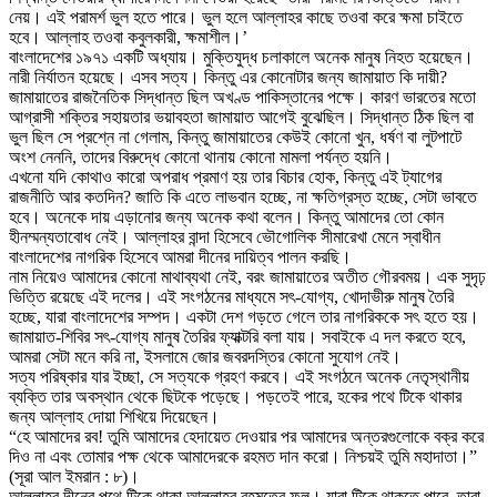
নেয়। এই পরামর্শ ভুল হতে পারে। ভুল হলে আল্লাহর কাছে তওবা করে ক্ষমা চাইতে
হবে। আল্লাহ তওবা কবুলকারী, ক্ষমাশীল।’
বাংলাদেশের ১৯৭১ একটি অধ্যায়। মুক্তিযুদ্ধ চলাকালে অনেক মানুষ নিহত হয়েছেন।
নারী নির্যাতন হয়েছে। এসব সত্য। কিন্তু এর কোনোটার জন্য জামায়াত কি দায়ী?
জামায়াতের রাজনৈতিক সিদ্ধান্ত ছিল অখণ্ড পাকিস্তানের পক্ষে। কারণ ভারতের মতো
আগ্রাসী শক্তির সহায়তার ভয়াবহতা জামায়াত আগেই বুঝেছিল। সিদ্ধান্ত ঠিক ছিল বা
ভুল ছিল সে প্রশ্নে না গেলাম, কিন্তু জামায়াতের কেউই কোনো খুন, ধর্ষণ বা লুটপাটে
অংশ নেননি, তাদের বিরুদ্ধে কোনো থানায় কোনো মামলা পর্যন্ত হয়নি।
এখনো যদি কোথাও কারো অপরাধ প্রমাণ হয় তার বিচার হোক, কিন্তু এই ট্যাগের
রাজনীতি আর কতদিন? জাতি কি এতে লাভবান হচ্ছে, না ক্ষতিগ্রস্ত হচ্ছে, সেটা ভাবতে
হবে। অনেকে দায় এড়ানোর জন্য অনেক কথা বলেন। কিন্তু আমাদের তো কোন
হীনম্মন্যতাবোধ নেই। আল্লাহর বান্দা হিসেবে ভৌগোলিক সীমারেখা মেনে স্বাধীন
বাংলাদেশের নাগরিক হিসেবে আমরা দীনের দায়িত্ব পালন করছি।
নাম নিয়েও আমাদের কোনো মাথাব্যথা নেই, বরং জামায়াতের অতীত গৌরবময়। এক সুদৃঢ়
ভিত্তি রয়েছে এই দলের। এই সংগঠনের মাধ্যমে সৎ-যোগ্য, খোদাভীরু মানুষ তৈরি
হচ্ছে, যারা বাংলাদেশের সম্পদ। একটা দেশ গড়তে গেলে তার নাগরিককে সৎ হতে হয়।
জামায়াত-শিবির সৎ-যোগ্য মানুষ তৈরির ফ্যাক্টরি বলা যায়। সবাইকে এ দল করতে হবে,
আমরা সেটা মনে করি না, ইসলামে জোর জবরদস্তির কোনো সুযোগ নেই।
সত্য পরিষ্কার যার ইচ্ছা, সে সত্যকে গ্রহণ করবে। এই সংগঠনে অনেক নেতৃস্থানীয়
ব্যক্তি তার অবস্থান থেকে ছিটকে পড়েছে। পড়তেই পারে, হকের পথে টিকে থাকার
জন্য আল্লাহ দোয়া শিখিয়ে দিয়েছেন।
“হে আমাদের রব! তুমি আমাদের হেদায়েত দেওয়ার পর আমাদের অন্তরগুলোকে বক্র করে
দিও না এবং তোমার পক্ষ থেকে আমাদেরকে রহমত দান করো। নিশ্চয়ই তুমি মহাদাতা।”
(সূরা আল ইমরান : ৮)।
আল্লাহর দীনের পথে টিকে থাকা আল্লাহর রহমতের ফল। যারা টিকে থাকতে পারে, তারা