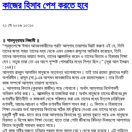
কাজের হিসাব পেশ করতে হবে
২১ মে ২০২৬ ১০:২০
॥ শামসুন্নাহার নিজামী ॥
“প্রকৃতপক্ষে ঈমান আনয়নকারীদের প্রতি আল্লাহ তায়ালার বিরাট করুণা এই যে, তিনি
তাদের জন্য স্বয়ং তাদের মধ্য থেকে এমন একজন রাসূলের আবির্ভাব করেছেন, তিনি
তাদের আল্লাহর আয়াত শুনান, তাদের আত্মশুদ্ধি করেন ও তাদের কিতাব ও হিকমার শিক্ষা
দেন। নতুবা তারা তো এর আগে সুস্পষ্ট গোমরাহির মধ্যে লিপ্ত ছিল।” (সূরা আল ইমরান
: ১৬৪)।
আল্লাহ রাব্বুল আলামিন মানুষকে অত্যন্ত ভালোবাসেন। তাই তার রহমত বান্দাদের প্রতি
অপরিসীম। রাসূল (সা.)-এর আগমন মানবজাতির জন্য এক রহমতস্বরূপ। তার তিনটি
কাজ সম্পর্কে আল্লাহ তায়ালা বলেছেন-
১. আল্লাহর কিতাব (কুরআন মাজীদ) পড়ে শোনানো। অর্থাৎ আল্লাহর নির্দেশাবলী
অবিকল বর্ণনা করা। ২. আত্মশুদ্ধি বা তাজকিয়া করা। অর্থাৎ মানুষকে তাদের জীবনের মন্দ
গুণাবলীর রীতিনীতি ও কাজকর্ম থেকে পরিশুদ্ধ করা এবং তাদের মধ্যে উত্তম চারিত্রিক
গুণাবলী, আচার-আচরণ ও সঠিক গুণাবলীর বিকাশ সাধন করা। ৩. কিতাব ও হিকমতের
শিক্ষা দেওয়ার অর্থ আল্লাহর কিতাবের সঠিক মর্ম বুঝিয়ে দেওয়া এবং তাদের মধ্যে এমন
দূরদৃষ্টি সৃষ্টি করা- যাতে করে তারা আল্লাহর কিতাবের গূঢ় রহস্য বুঝতে পারে এবং মানুষকে
হিকমত ও বিশেষ জ্ঞান শিক্ষা দেওয়া; যাতে তারা গোটা জীবনের বিভিন্ন দিকগুলো আল্লাহর
কিতাব অনুযায়ী সমাধান করতে পারে।
এই কাজ সৃষ্টির শুরুতে দুনিয়ার প্রথম মানব আদম (আ.) থেকে শুরু হয়েছে। এই দায়িত্ব