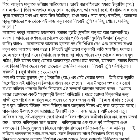
দিয়ে আল্লাহ মানুষকে দুনিয়ায় পাঠিয়েছেন। তারই ধারাবাহিকতায় হযরত ইব্রাহিম (আ.)-
এর আগমন। তিনি আল্লাহর কাছে দোয়া করেছিলেন, আর স্মরণ করো, ইবরাহিম এবং তার
পুত্র ইসমাইল যখন এই ঘরের ভিত উঠাচ্ছিল, তখন তারা (দোয়া করে) বলেছিল, ‘আমাদের
প্রভু আমাদের পক্ষ থেকে এই কাজ কবুল করো নিশ্চয়ই তুমি সব কিছু শোনো, সবকিছু
জানো।’
আমাদের প্রভু! আমাদের দুজনকেই তোমার প্রতি (মুসলিম অনুগত আর আত্মসমর্পিত)
বানাও। আমাদের বংশধরদের থেকেও তোমার প্রতি একটি ‘মুসলিম উম্মাহ’ (অনুগত
জাতি) বানাও। আমাদেরকে আমাদের ইবাদত পদ্ধতি শিখিয়ে দেও এবং আমাদের তওবা
কবুল করে আমাদের ক্ষমা করো। নিশ্চয়ই তুমি তওবা কবুলকারী-অতি ক্ষমাশীল, দয়াময়।
হে আমাদের প্রভু! এদের (আমাদের বংশধরদের) কাছে তাদের মধ্য থেকে একজন রাসূল
পাঠাও, যিনি তাদের কাছে তোমার আয়াতসমূহ তেলাওয়াত করবেন, তাদেরকে তোমার কিতাব
এবং হিকমা শিক্ষা দেবেন এবং তাদেরকে তাজকিয়া করবেন। নিশ্চয়ই তুমি সর্বশক্তিমান
সর্বজ্ঞানী। (সূরা বাকারা : ১২৬-১২৯)।
শেষ নবী হযরত মুহাম্মদ (সা.) ইব্রাহিম (আ.)-এর সেই দোয়ার ফসল। তিনি তার নবুয়তি
জিন্দেগীতে এই দায়িত্ব সঠিকভাবে পালন করে গেছেন। আর উম্মতের ওপর তার রেখে
যাওয়া দায়িত্ব পালনের নির্দেশ দিয়েছেন এই সম্পর্কে আল্লাহ তায়ালা বলেন : “এভাবে
আমরা তোমাদের একটি ‘মধ্যপন্থী উম্মাহ’ বানিয়েছি। যাতে তোমরা বিশ্ববাসীর জন্য
সাক্ষী হতে পারো এবং রাসূল হতে পারেন তোমাদের জন্য সাক্ষী।” (আল বাকারা : ১৪৩)।
যুগে যুগে দুনিয়ার বিভিন্ন দেশে বিভিন্ন নামে আল্লাহর দীনের এই কাজ অব্যাহত আছে।
পাক-ভারত উপমহাদেশে জামায়াতে ইসলামী নামে এ কাজ হচ্ছে। এটি কোনো নতুন
আবিষ্কার নয়, নবী-রাসূলদের রেখে যাওয়া দায়িত্ব পালনের অঙ্গীকার নিয়ে এই দলের যাত্রা
শুরু। ভারত-পাকিস্তান ভাগ হয়েছে। পাকিস্তানের এক অংশ পূর্ব পাকিস্তান এখন
বাংলাদেশ। কিন্তু মুসলমান হিসেবে আল্লাহ বান্দাদের দায়িত্ব-কর্তব্য এক অভিন্ন। এই
দায়িত্ব পালনকালে স্থান-কাল-সময় ভেদে হিকমতের সাথে সিদ্ধান্ত নিতে হবে।
সিদ্ধান্ত নেওয়ার ব্যাপারে নির্দেশনা দেওয়া হয়েছে ‘তারা পরামর্শের ভিত্তিতে পরামর্শ