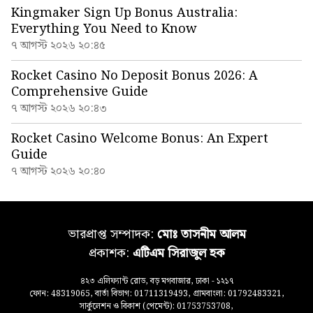
Kingmaker Sign Up Bonus Australia:
Everything You Need to Know
৭ আগস্ট ২০২৬ ২০:৪৫
Rocket Casino No Deposit Bonus 2026: A
Comprehensive Guide
৭ আগস্ট ২০২৬ ২০:৪৩
Rocket Casino Welcome Bonus: An Expert
Guide
৭ আগস্ট ২০২৬ ২০:৪০
ভারপ্রাপ্ত সম্পাদক:
মোঃ তাসনীম আলম
প্রকাশক:
এটিএম সিরাজুল হক
৪২৩ এলিফ্যান্ট রোড, বড় মগবাজার, ঢাকা - ১২১৭
ফোন: 48319065, বার্তা বিভাগ: 01711319493, গ্রামবাংলা: 01792483321,
সার্কুলেশন ও বিকাশ (পেমেন্ট): 01753753708,