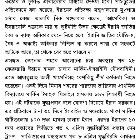
কঠোর ও চূড়ান্ত প্রতিক্রিয়ার মাধ্যমে দেওয়া হবে। পার্সটুডের
প্রতিবেদনে বলা হয়েছে, ইরানের প্রতিরক্ষা মন্ত্রণালয়ের মুখপাত্র
সর্দার রেজা তালায়ি নিক মঙ্গলবার বলেন, ‘আমেরিকা ও
ইসরায়েলি শত্রুকে মাঠ বা কূটনীতি উভয় ক্ষেত্রেই ইরানি জাতির
বৈধ ও ন্যায্য অধিকার মেনে নিতে হবে। ইরানি জাতির যৌক্তিক,
বৈধ ও অকাট্য অধিকার নিশ্চিত না করলে তারা যে সংকটে
আটকে আছে, তা থেকে বের হতে পারবে না।’
প্রসঙ্গত, জেনেভা শহরে আলোচনা চলা অবস্থায় গত ২৮
ফেব্রুয়ারি ইরানে হামলা চালায় মার্কিন-ইসরাইলি যৌথবাহিনী।
এতে আয়াতুল্লাহ আলী খামেনিসহ বেশকিছু শীর্ষ কর্মকর্তা নিহত
হয়েছেন। একই দিনে মিনাব শহরের শারজাহ তায়্যিবাহ প্রাথমিক
বিদ্যালয়ে মার্কিন টমাহক মিসাইল হামলায় ১৬৮ শিক্ষার্থী নিহত
হয়। এই ঘটনাকে যুদ্ধাপরাধ বলে ঘোষণা দিয়েছে ইরান সরকার।
এর প্রতিবাদে টানা ৩৯ দিনে ইসরাইল ও মধ্যপ্রাচ্যে থাকা মার্কিন
ঘাঁটিগুলোয় ১০০ দফা হামলা চালায় ইরান। এরপর ইরানের ১০
দফা প্রস্তাবের ভিত্তিতে গত ৭ এপ্রিল যুদ্ধবিরতির প্রস্তাব দেন
ট্রাম্প। পাকিস্তানের মধ্যস্থতায় গত ৮ এপ্রিল যুদ্ধবিরতি কার্যকর