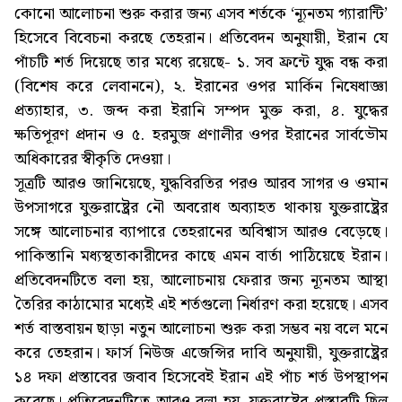
কোনো আলোচনা শুরু করার জন্য এসব শর্তকে ‘ন্যূনতম গ্যারান্টি’
হিসেবে বিবেচনা করছে তেহরান। প্রতিবেদন অনুযায়ী, ইরান যে
পাঁচটি শর্ত দিয়েছে তার মধ্যে রয়েছে- ১. সব ফ্রন্টে যুদ্ধ বন্ধ করা
(বিশেষ করে লেবাননে), ২. ইরানের ওপর মার্কিন নিষেধাজ্ঞা
প্রত্যাহার, ৩. জব্দ করা ইরানি সম্পদ মুক্ত করা, ৪. যুদ্ধের
ক্ষতিপূরণ প্রদান ও ৫. হরমুজ প্রণালীর ওপর ইরানের সার্বভৌম
অধিকারের স্বীকৃতি দেওয়া।
সূত্রটি আরও জানিয়েছে, যুদ্ধবিরতির পরও আরব সাগর ও ওমান
উপসাগরে যুক্তরাষ্ট্রের নৌ অবরোধ অব্যাহত থাকায় যুক্তরাষ্ট্রের
সঙ্গে আলোচনার ব্যাপারে তেহরানের অবিশ্বাস আরও বেড়েছে।
পাকিস্তানি মধ্যস্থতাকারীদের কাছে এমন বার্তা পাঠিয়েছে ইরান।
প্রতিবেদনটিতে বলা হয়, আলোচনায় ফেরার জন্য ন্যূনতম আস্থা
তৈরির কাঠামোর মধ্যেই এই শর্তগুলো নির্ধারণ করা হয়েছে। এসব
শর্ত বাস্তবায়ন ছাড়া নতুন আলোচনা শুরু করা সম্ভব নয় বলে মনে
করে তেহরান। ফার্স নিউজ এজেন্সির দাবি অনুযায়ী, যুক্তরাষ্ট্রের
১৪ দফা প্রস্তাবের জবাব হিসেবেই ইরান এই পাঁচ শর্ত উপস্থাপন
করেছে। প্রতিবেদনটিতে আরও বলা হয়, যুক্তরাষ্ট্রের প্রস্তাবটি ছিল