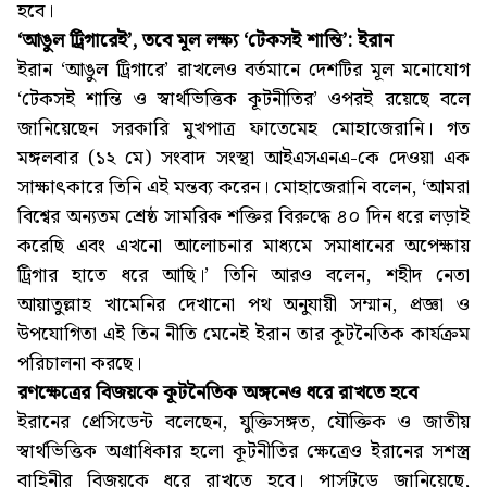
হবে।
‘আঙুল ট্রিগারেই’, তবে মূল লক্ষ্য ‘টেকসই শান্তি’: ইরান
ইরান ‘আঙুল ট্রিগারে’ রাখলেও বর্তমানে দেশটির মূল মনোযোগ
‘টেকসই শান্তি ও স্বার্থভিত্তিক কূটনীতির’ ওপরই রয়েছে বলে
জানিয়েছেন সরকারি মুখপাত্র ফাতেমেহ মোহাজেরানি। গত
মঙ্গলবার (১২ মে) সংবাদ সংস্থা আইএসএনএ-কে দেওয়া এক
সাক্ষাৎকারে তিনি এই মন্তব্য করেন। মোহাজেরানি বলেন, ‘আমরা
বিশ্বের অন্যতম শ্রেষ্ঠ সামরিক শক্তির বিরুদ্ধে ৪০ দিন ধরে লড়াই
করেছি এবং এখনো আলোচনার মাধ্যমে সমাধানের অপেক্ষায়
ট্রিগার হাতে ধরে আছি।’ তিনি আরও বলেন, শহীদ নেতা
আয়াতুল্লাহ খামেনির দেখানো পথ অনুযায়ী সম্মান, প্রজ্ঞা ও
উপযোগিতা এই তিন নীতি মেনেই ইরান তার কূটনৈতিক কার্যক্রম
পরিচালনা করছে।
রণক্ষেত্রের বিজয়কে কূটনৈতিক অঙ্গনেও ধরে রাখতে হবে
ইরানের প্রেসিডেন্ট বলেছেন, যুক্তিসঙ্গত, যৌক্তিক ও জাতীয়
স্বার্থভিত্তিক অগ্রাধিকার হলো কূটনীতির ক্ষেত্রেও ইরানের সশস্ত্র
বাহিনীর বিজয়কে ধরে রাখতে হবে। পার্সটুডে জানিয়েছে,