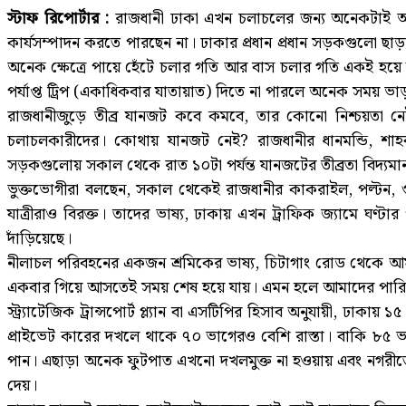
স্টাফ রিপোর্টার :
রাজধানী ঢাকা এখন চলাচলের জন্য অনেকটাই অনু
কার্যসম্পাদন করতে পারছেন না। ঢাকার প্রধান প্রধান সড়কগুলো ছ
অনেক ক্ষেত্রে পায়ে হেঁটে চলার গতি আর বাস চলার গতি একই হয়ে যা
পর্যাপ্ত ট্রিপ (একাধিকবার যাতায়াত) দিতে না পারলে অনেক সময় 
রাজধানীজুড়ে তীব্র যানজট কবে কমবে, তার কোনো নিশ্চয়তা নেই
চলাচলকারীদের। কোথায় যানজট নেই? রাজধানীর ধানমন্ডি, শাহবাগ
সড়কগুলোয় সকাল থেকে রাত ১০টা পর্যন্ত যানজটের তীব্রতা বিদ্যমা
ভুক্তভোগীরা বলছেন, সকাল থেকেই রাজধানীর কাকরাইল, পল্টন, গু
যাত্রীরাও বিরক্ত। তাদের ভাষ্য, ঢাকায় এখন ট্রাফিক জ্যামে ঘণ্
দাঁড়িয়েছে।
নীলাচল পরিবহনের একজন শ্রমিকের ভাষ্য, চিটাগাং রোড থেকে আমাদে
একবার গিয়ে আসতেই সময় শেষ হয়ে যায়। এমন হলে আমাদের পারিশ্
স্ট্র্যাটেজিক ট্রান্সপোর্ট প্ল্যান বা এসটিপির হিসাব অনুযায়ী, 
প্রাইভেট কারের দখলে থাকে ৭০ ভাগেরও বেশি রাস্তা। বাকি ৮৫ ভ
পান। এছাড়া অনেক ফুটপাত এখনো দখলমুক্ত না হওয়ায় এবং নগরী
দেয়।