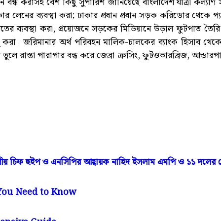
্ধ করাসহ বেশ কিছু সুপারিশ জানিয়েছে বাংলাদেশ যাত্রী কল্যাণ 
াধিকার লেনের ব্যবস্থা করা; ঢাকার প্রধান প্রধান সড়ক করিডোর থেক
যাতায়াতের ব্যবস্থা করা, প্রয়োজনে সড়কের মিডিয়ানে উড়াল ফুটপাত তৈ
 চালু করা। জরিমানার অর্থ পরিবহন মালিক-চালকের ব্যাংক হিসাব থেকে
াত তুলে রাস্তা পারাপার বন্ধ করে জেব্রা-ক্রসিং, ফুটওভারব্রিজ, আন্ডার
 দলীয় চিফ হুইপ ও এনসিপির আহ্বায়ক নাহিদ ইসলাম এমপি ও ১১ দলের নে
 You Need to Know