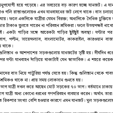
পযোগী হয়ে পড়েছে। এর সবচেয়ে বড় কারণ হচ্ছে যানজট। এ যানজটে
াড়াও গলি রাস্তাগুলোয়ও এখন যানবাহনের জট লেগে থাকে। বাস চলাচল
য়। ফলে একদিকে যাত্রীরা যেমন বিরক্ত; অন্যদিকে দৈনিক চুক্তিতে বা
ভাড়ার টাকাও তুলতে পারেন না পরিবহন শ্রমিকরা। ফলে উভয়পক্ষই নাখ
। একটা গাড়ির সঙ্গে আরেকটা গাড়ির ছুঁইছুঁই অবস্থা। ঘণ্টার প
, পল্টন, সায়েন্সল্যাব, বাংলামোটর, কাকরাইল, কারওয়ান বাজার,
ন থাকে।
লিস্তান ও আশপাশের সড়কগুলোয় যানজটের সৃষ্টি হয়। দীর্ঘদিন ধরে
টার পর ঘণ্টা যানবাহন দাঁড়িয়ে থাকাটাই যেন স্বাভাবিক। এ শহরে কয়
র বাস নিয়ে পাটুরিয়া পর্যন্ত যেতে হয়। কিন্তু গুলিস্তান থেকে গা
রমিকও থাকে না। প্রায় সময় লোকসান গুনতে হয়।
ঢাকায় ১৫ ভাগ যাত্রী দখল করে আছেন মোট সড়কের ৭০ ভাগ। বর্তমানে ঢাক
াগ যাত্রী অন্য কোনো ধরনের গণপরিবহন ব্যবহার করেন। অর্থাৎ তা
তে রিকশার সংখ্যা বেশি হওয়ার কারণে এমন যানজট। মূল সড়কগুল