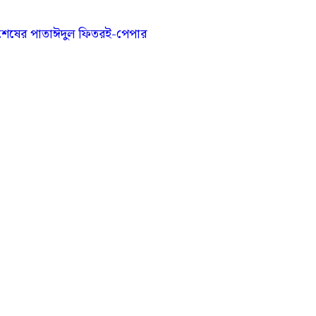
শেষের পাতা
ঈদুল ফিতর
ই-পেপার