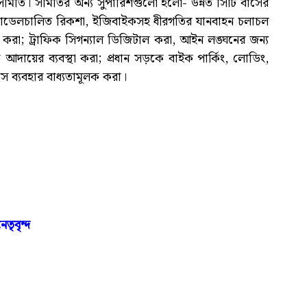
সমিতি। সমিতির অন্য সুপারিশগুলো হলো- উন্নত সিটি বাসের
ে প্যাডেলচালিত রিকশা, ইজিবাইকসহ ধীরগতির যানবাহন চলাচল
রি করা; ট্রাফিক সিগন্যাল ডিজিটাল করা, আইন লঙ্ঘনের জন্য
 আদায়ের ব্যবস্থা করা; প্রধান সড়কে বাইক পার্কিং, লোডিং,
পাস ব্যবহার বাধ্যতামূলক করা।
তৃবৃন্দ