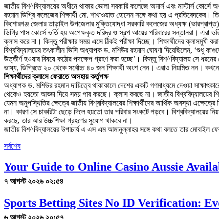
জাতীয় বিশ^বিদ্যালয়ের অধীনে থাকার ভোলা সরকারি কলেজে অনার্স এবং মাস্টার্স কোর্সে
রহমান ডিগ্রি কলেজের শিক্ষার্থী মো. শাখাওয়াত হোসেন সঙ্গে কথা হয় এ প্রতিবেদকের। তিনি
কিশোরগঞ্জ জেলার তাড়াইল উপজেলার মুক্তিযোদ্ধা সরকারি কলেজের অধ্যক্ষ (ভারপ্রাপ্ত) 
ডিগ্রি পাস কোর্সে ভর্তি হয় অপেক্ষকৃত দরিদ্র ও স্বল্প আয়ের পরিবারের সন্তানরা। এর
ক্লাস করে না। কিন্তু পরীক্ষার সময় এসে ঠিকই পরীক্ষা দিচ্ছে। শিক্ষার্থীদের ক্লাসমুখ
বিশ্ববিদ্যালয়ের তৎকালীন ভিসি অধ্যাপক ড. মশিউর রহমান ঘোষণা দিয়েছিলেন, ‘শুধু কাগু
উত্তীর্ণ হওয়ার বিষয়ে কঠোর পদক্ষেপ গ্রহণ করা হচ্ছে’। কিন্তু বিশ^বিদ্যালয় সে ধরনের
ভাষ্য, ডিগ্রিতে ২০ থেকে সর্বোচ্চ ৪০ জন শিক্ষার্থী অংশ নেন। এরাও নিয়মিত নন।
শিক্ষার্থীদের ক্লাসে ফেরাতে অসহায় কর্তৃপক্ষ
অধ্যাপক ড. মশিউর রহমান দায়িত্বে থাকাকালে দেশের একটি গণমাধ্যমে দেওয়া সাক্ষাৎকারে ক
থেকেও হয়তো আড্ডা দিয়ে সময় পার করছে। ক্লাস করছে না। জাতীয় বিশ্ববিদ্যালয়ের শিক্ষা
যেমন অনুপস্থিতির ক্ষেত্রে জাতীয় বিশ্ববিদ্যালয়ের শিক্ষার্থীদের আর্থিক অবস্থা এক্ষে
না। কারণ সে চাকরিটা ছেড়ে দিলে হয়তো তার পরিবার সংকটে পড়বে। বিশ্ববিদ্যালয়ের নিয়ম 
করছে, তার আর উচ্চশিক্ষা গ্রহণের সুযোগ থাকবে না।
জাতীয় বিশ^বিদ্যালয়ের উপাচার্য এ এস এম আমানুল্লাহর সঙ্গে কথা বলতে তার মোবাইল ফোন
সর্বশেষ
Your Guide to Online Casino Aussie Availab
৭ আগস্ট ২০২৬ ০২:৫৪
Sports Betting Sites No ID Verification: 
৬ আগস্ট ২০২৬ ২০:৫৭