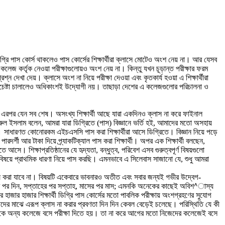
গ্রি পাস কোর্স থাকলেও পাস কোর্সের শিক্ষার্থীরা ক্লাসে মোটেও অংশ নেয় না। আর যেসব
ী কলেজ কর্তৃক নেওয়া পরীক্ষাগুলোয়ও অংশ নেয় না। কিন্তু যখন চূড়ান্ত পরীক্ষার ফরম
শ্ন দেখা দেয়। ক্লাসে অংশ না নিয়ে পরীক্ষা দেওয়া এবং কৃতকার্য হওয়া এ শিক্ষার্থীরা
ায়ী প্রচেষ্টা চালালেও অধিকাংশই উদ্যোগী নয়। তাছাড়া দেশের এ কলেজগুলোর পরিচালনা ও
 হয়। এরপর যেন সব শেষ। অসংখ্য শিক্ষার্থী আছে যারা একদিনও ক্লাস না করে ফাইনাল
ঞ্জুরুল ইসলাম বলেন, আমরা যারা ডিগ্রিতে (পাস) বিজ্ঞানে ভর্তি হই, আমাদের মতো অসহায়
ধারণত কোনোরকম এইচএসসি পাস করা শিক্ষার্থীরা আসে ডিগ্রিতে। বিজ্ঞান নিয়ে পড়ে
্শী আর টাকা দিয়ে প্র্যাকটিক্যাল পাস করা শিক্ষার্থী। অপর এক শিক্ষার্থী বলছেন,
আসে। শিক্ষাপ্রতিষ্ঠানের যে হৃদ্যতা, বন্ধুত্ব, পরিবেশ এসব গুরুত্বপূর্ণ বিষয়গুলো
বিষয়ে প্রাথমিক ধারণা নিয়ে পাস করছি। এমনভাবে এ সিলেবাস সাজানো যে, শুধু আমরা
শেষ করা যাবে না। বিষয়টি একেবারে ভাবনারও অতীত এবং সবার জন্যই গভীর উদ্বেগ-
র পর দিন, সপ্তাহের পর সপ্তাহ, মাসের পর মাস; এমনকি অনেকের কাছেই অবিশ^াস্য
জার হাজার শিক্ষার্থী ডিগ্রি পাস কোর্সের মতো পাবলিক পরীক্ষায় অংশগ্রহণের সুযোগ
থীদের মাঝে এরূপ ক্লাস না করার প্রবণতা দিন দিন কেবল বেড়েই চলেছে। পরিস্থিতি যে কী
ার্থীকে অন্য কলেজে বসে পরীক্ষা দিতে হয়। তা না করে আগের মতো নিজেদের কলেজেই বসে