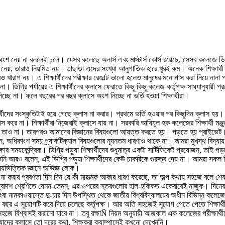
ে অংশ নেয় না বললেই চলে। যেসব কলেছে অনার্স এবং মাস্টার্স কোর্স রয়েছে, সেসব কলেজে ডি
 অংশ নেয়, তারাও নিয়মিত নয়। তাছাড়া এদের সংখ্যা আনুপাতিক হারে খুবই কম। অনেক শিক্ষার্থ
খারাপ নয়। এ শিক্ষার্থীদের পরীক্ষার রেজাল্ট ভালো হলেও মানুষের মনে পাস করা নিয়ে নানা প্র
া। ডিগ্রি পর্যায়ের এ শিক্ষার্থীদের ক্লাসে ফেরাতে কিছু কিছু কলেজ কর্তৃপক্ষ সাধ্যানুয
িচ্ছে না। ফলে বছরের পর বছর ক্লাসে অংশ নিচ্ছে না ভর্তি হওয়া শিক্ষার্থীরা।
্ষার্থীদের সংস্কৃতিটাই হয়ে গেছে ক্লাস না করার। প্রথমে ভর্তি হওয়ার পর কিছুদিন ক্লাস
লাস করে না। শিক্ষার্থীরা নিজেরাই ক্লাসে যায় না। সরকারি আযিযুল হক কলেজের শিক্ষার্থী ম
াও না। তারপরও আমাদের বিজ্ঞানের বিষয়গুলো আয়ত্ত করতে হয়। পড়তে হয় প্রাইভেট। সা
াংশ সময় প্র্যাকটিক্যাল বিষয়গুলোর ন্যূনতম ধারণাও থাকে না। আমরা মুখস্থ বিদ্যায় পারদর
সময়কেন্দ্রিক। ডিগ্রি পড়ুয়া শিক্ষার্থীদের শুধুমাত্র একটা সার্টিফিকেট প্রয়োজন, তাই পড়তে 
ি আরও বলেন, এই ডিগ্রি পড়ুয়া শিক্ষার্থীদের কেউ চাকরিকে গুরুত্ব দেয় না। আমরা সকল 
ষয়ভিত্তিক জ্ঞানে অভিজ্ঞ লোক।
স না করার প্রবণতা দিন দিন যে কী মারাত্মক আকার ধারণ করেছে, তা অল্প কথায় সহজে বলে 
্বাদশ শ্রেণিতে যেমন-তেমন, এর ওপরের স্তরগুলোর হাল-হকিকত একেবারেই নাজুক। দিনে
নামকাওয়াস্তে দু-চার দিন উপস্থিত থেকে জাতীয় বিশ্ববিদ্যালয়ের অধীন বিভিন্ন কলেজের হা
পর বছর এ সুযোগটি করে দিয়ে চলেছে কর্তৃপক্ষ। আর অতি সহজেই সুযোগ পেতে পেতে শিক্ষার্
ধকরি সহজে বিশ্বাসই করানো যাবে না। তবু রক্ষাÑ নিয়ম অনুযায়ী আজকাল এক কলেজের পরীক্ষ
Ñ যাদের ক্লাসে তো দূরের কথা, শিক্ষকরা ক্যাম্পাসেই কখনো দেখেননি।