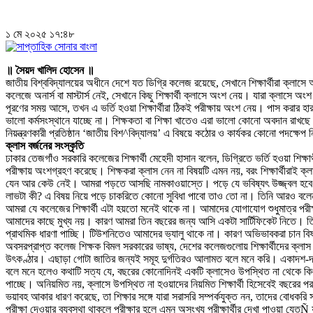
১ মে ২০২৫ ১৭:৪৮
॥ সৈয়দ খালিদ হোসেন ॥
জাতীয় বিশ্ববিদ্যালয়ের অধীনে দেশে যত ডিগ্রি কলেজ রয়েছে, সেখানে শিক্ষার্থীরা ক্লাস
কলেজে অনার্স বা মাস্টার্স নেই, সেখানে কিছু শিক্ষার্থী ক্লাসে অংশ নেয়। যারা ক্লাসে
পূরণের সময় আসে, তখন এ ভর্তি হওয়া শিক্ষার্থীরা ঠিকই পরীক্ষায় অংশ নেয়। পাস করার হারও 
ভালো কর্মসংস্থানে যাচ্ছে না। শিক্ষকতা বা শিক্ষা খাতেও এরা ভালো কোনো অবদান রাখছে ন
নিয়ন্ত্রণকারী প্রতিষ্ঠান ‘জাতীয় বিশ^বিদ্যালয়’ এ বিষয়ে কঠোর ও কার্যকর কোনো পদক্ষেপ ন
ক্লাস বর্জনের সংস্কৃতি
ঢাকার তেজগাঁও সরকারি কলেজের শিক্ষার্থী মেহেদী হাসান বলেন, ডিগ্রিতে ভর্তি হওয়া শিক
পরীক্ষায় অংশগ্রহণ করেছে। শিক্ষকরা ক্লাস নেন না বিষয়টি এমন নয়, বরং শিক্ষার্থীরাই ক্
যেন আর কেউ নেই। আমরা পড়তে আসছি নামকাওয়াস্তে। পড়ে যে ভবিষ্যৎ উজ্জ্বল হবে ত
লাভটা কী? এ বিষয় নিয়ে পড়ে চাকরিতে কোনো সুবিধা পাবো তাও তো না। তিনি আরও বলেন, অধিক
আমরা যে কলেজের শিক্ষার্থী এটা হয়তো মনেই থাকে না। আমাদের যোগাযোগ শুধুমাত্র পরীক্ষার 
আমাদের কাছে মুখ্য নয়। কারণ আমরা তিন বছরের জন্য আসি একটা সার্টিফিকেট নিতে। তিন
প্রাথমিক ধারণা পাচ্ছি। টিউশনিতেও আমাদের ভ্যালু থাকে না। কারণ অভিভাবকরা চান বি
অবসরপ্রাপ্ত কলেজ শিক্ষক বিমল সরকারের ভাষ্য, দেশের কলেজগুলোয় শিক্ষার্থীদের ক্লা
উৎকণ্ঠার। এছাড়া গোটা জাতির জন্যই সমূহ দুর্গতিরও আলামত বলে মনে করি। একাদশ-দ
বলে মনে হলেও কথাটি সত্য যে, বছরের কোনোদিনই একটি ক্লাসেও উপস্থিত না থেকে কিংবা 
পাচ্ছে। অনিয়মিত নয়, ক্লাসে উপস্থিত না হওয়াদের নিয়মিত শিক্ষার্থী হিসেবেই বছরের 
ভয়াবহ আকার ধারণ করেছে, তা শিক্ষার সঙ্গে যারা সরাসরি সম্পর্কযুক্ত নন, তাদের বো
পরীক্ষা দেওয়ার ব্যবস্থা থাকলে পরীক্ষার হলে এমন অসংখ্য পরীক্ষার্থীর দেখা পাওয়া যেত