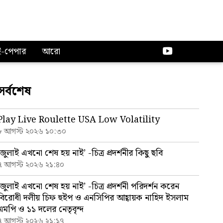
ই-পেপার
আরো
সর্বশেষ
Play Live Roulette USA Low Volatility
৮ আগস্ট ২০২৬ ১০:৩০
‘জুলাই এখনো শেষ হয় নাই’ -চিত্র প্রদর্শনীর কিছু ছবি
৭ আগস্ট ২০২৬ ২১:৪০
‘জুলাই এখনো শেষ হয় নাই’ -চিত্র প্রদর্শনী পরিদর্শন করেন
বিরোধী দলীয় চিফ হুইপ ও এনসিপির আহ্বায়ক নাহিদ ইসলাম
এমপি ও ১১ দলের নেতৃবৃন্দ
৭ আগস্ট ২০২৬ ২১:১৭