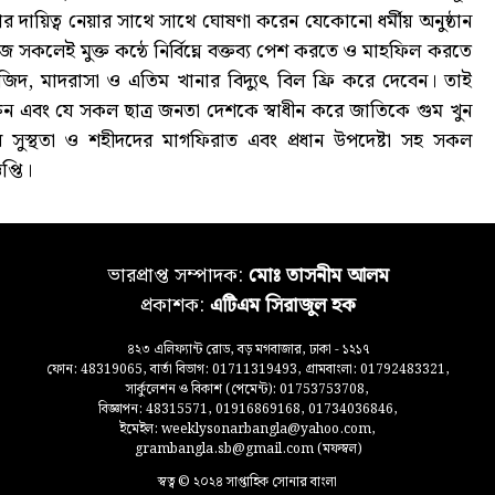
ার দায়িত্ব নেয়ার সাথে সাথে ঘোষণা করেন যেকোনো ধর্মীয় অনুষ্ঠান
লেই মুক্ত কন্ঠে নির্বিঘ্নে বক্তব্য পেশ করতে ও মাহফিল করতে
 মসজিদ, মাদরাসা ও এতিম খানার বিদ্যুৎ বিল ফ্রি করে দেবেন। তাই
 এবং যে সকল ছাত্র জনতা দেশকে স্বাধীন করে জাতিকে গুম খুন
ুস্থতা ও শহীদদের মাগফিরাত এবং প্রধান উপদেষ্টা সহ সকল
্তি।
ভারপ্রাপ্ত সম্পাদক:
মোঃ তাসনীম আলম
প্রকাশক:
এটিএম সিরাজুল হক
৪২৩ এলিফ্যান্ট রোড, বড় মগবাজার, ঢাকা - ১২১৭
ফোন: 48319065, বার্তা বিভাগ: 01711319493, গ্রামবাংলা: 01792483321,
সার্কুলেশন ও বিকাশ (পেমেন্ট): 01753753708,
বিজ্ঞাপন: 48315571, 01916869168, 01734036846,
ইমেইল: weeklysonarbangla@yahoo.com,
grambangla.sb@gmail.com (মফস্বল)
স্বত্ব © ২০২৪ সাপ্তাহিক সোনার বাংলা