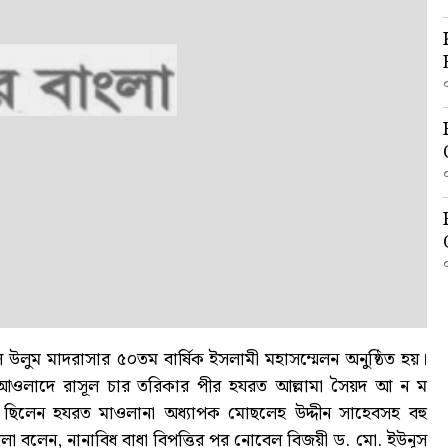
উলুম মাদরাসার ৫০তম বার্ষিক ইসলামী মহাসম্মেলন অনুষ্ঠিত হয়।
ন আওলাদে রাসূল চার তরিকার পীর হযরত আল্লামা সৈয়দ আ ন ম
া ছিলেন হযরত মাওলানা অধ্যাপক মোছলেহ উদ্দীন সাহেবসহ বহু
া বলেন, নানাবিধ বাধা বিপত্তির পর নোবেল বিজয়ী ড. মো. ইউনূস