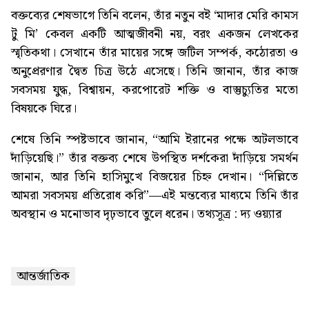
বক্তব্যের শেষভাগে তিনি বলেন, তাঁর নতুন বই ‘মাদার মেরি কামস
টু মি’ কেবল একটি আত্মজীবনী নয়, বরং একজন লেখকের
স্মৃতিকথা। সেখানে তাঁর মায়ের সঙ্গে জটিল সম্পর্ক, কঠোরতা ও
অনুপ্রেরণার দ্বৈত চিত্র উঠে এসেছে। তিনি জানান, তাঁর কাজ
সবসময় যুদ্ধ, বিশ্বায়ন, করপোরেট শক্তি ও বাস্তুচ্যুতির মতো
বিষয়কে ঘিরে।
শেষে তিনি স্পষ্টভাবে জানান, “আমি ইরানের পক্ষে অটলভাবে
দাঁড়িয়েছি।” তাঁর বক্তব্য শেষে উপস্থিত দর্শকেরা দাঁড়িয়ে সমর্থন
জানান, আর তিনি হাসিমুখে বিজয়ের চিহ্ন দেখান। “দিল্লিতে
আমরা সবসময় প্রতিরোধ করি”—এই মন্তব্যের মাধ্যমে তিনি তাঁর
অবস্থান ও মনোভাব দৃঢ়ভাবে তুলে ধরেন। তথ্যসূত্র : দ্য ওয়্যার
আন্তর্জাতিক