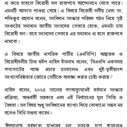
না করে তাহলে বিরোধী দল রাজপথে আন্দোলনে যেতে পারে।
এমনটি আভাস পাওয়া গেছে। এ বিষয়ে বিরোধী দলীয় নেতা ডা.
শফিকুর রহমান বলেন, সংবিধান সংস্কার পরিষদ গঠন নিয়ে সৃষ্ট
সংকটের সমাধান জাতীয় সংসদের ভেতরে হোক, এমনটা চায়
বিরোধী দল। তবে সংসদের ভেতরে এর সমাধান না হলে রাজপথে
নামবো।
এ বিষয়ে জাতীয় নাগরিক পার্টির (এনসিপি) আহ্বায়ক ও
বিরোধীদলীয় চিফ হুইপ নাহিদ ইসলাম বলেন, ‘বিএনপি একসময়
গণভোটের পক্ষে প্রচার চালালেও এখন দুই-তৃতীয়াংশ
সংখ্যাগরিষ্ঠতার জোরে সেটিকে অবজ্ঞা করার চেষ্টা করছে।’
নাহিদ বলেন, ২০২৪ সালের গণঅভ্যুত্থানই বর্তমান সংস্কার
প্রক্রিয়া, অন্তর্বর্তী সরকার এবং এই নির্বাচনের মূল ভিত্তি ও
বৈধতা। সব বিষয় শুধু সংবিধানের ব্যাখ্যা দিয়ে বোঝানো সম্ভব নয়
বলেও তিনি মন্তব্য করেন।
‘ঈদযাত্রায় ঘরমুখো মানুষের ঢল: সড়কে চাপ বাড়লেও