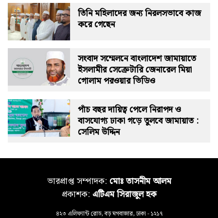
তিনি মহিলাদের জন্য নিরলসভাবে কাজ
করে গেছেন
সংবাদ সম্মেলনে বাংলাদেশ জামায়াতে
ইসলামীর সেক্রেটারি জেনারেল মিয়া
গোলাম পরওয়ার ভিডিও
পাঁচ বছর দায়িত্ব পেলে নিরাপদ ও
বাসযোগ্য ঢাকা গড়ে তুলবে জামায়াত :
সেলিম উদ্দিন
ভারপ্রাপ্ত সম্পাদক:
মোঃ তাসনীম আলম
প্রকাশক:
এটিএম সিরাজুল হক
৪২৩ এলিফ্যান্ট রোড, বড় মগবাজার, ঢাকা - ১২১৭