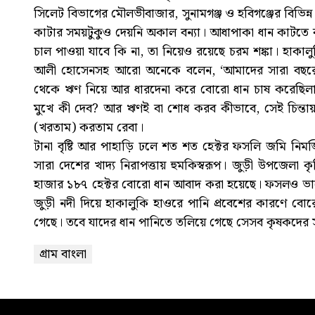
সিলেট বিভাগের মৌলভীবাজার, সুনামগঞ্জ ও হবিগঞ্জের বিভি
কাটার সময়টুকুও দেয়নি অকাল বন্যা। আধাপাকা ধান কাটতে ব
চাল পাওয়া যাবে কি না, তা নিয়েও রয়েছে চরম শঙ্কা। হাক
আলী হোসেনসহ আরো অনেকে বলেন, ‘আমাদের সারা বছরে
থেকে ঋণ নিয়ে আর ধারদেনা করে বোরো ধান চাষ করেছিলাম।
মুখে কী দেব? আর ঋণই বা শোধ করব কীভাবে, সেই চিন্তায়
(খরতাম) করতাম রেবা।
টানা বৃষ্টি আর পাহাড়ি ঢলে শত শত হেক্টর ফসলি জমি নিম
সারা দেশের খাদ্য নিরাপত্তায় হুমকিস্বরূপ। জুড়ী উপজেলা 
হাজার ১৮৭ হেক্টর বোরো ধান আবাদ করা হয়েছে। ফসলও ভালো 
জুড়ী নদী দিয়ে হাকালুকি হাওরে পানি প্রবেশের কারণে বোরো 
গেছে। তবে যাদের ধান পানিতে তলিয়ে গেছে সেসব কৃষকদের সর
গ্রাম বাংলা