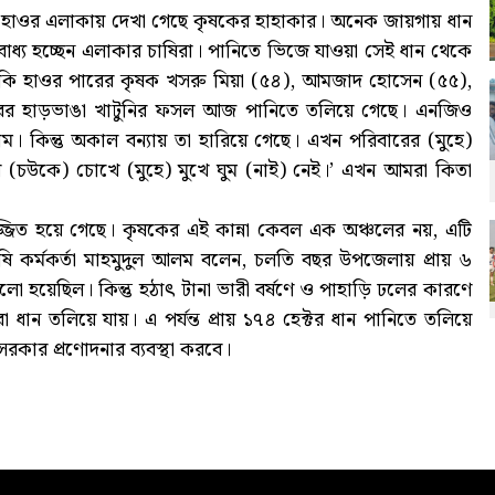
ন্ন হাওর এলাকায় দেখা গেছে কৃষকের হাহাকার। অনেক জায়গায় ধান
াধ্য হচ্ছেন এলাকার চাষিরা। পানিতে ভিজে যাওয়া সেই ধান থেকে
ালুকি হাওর পারের কৃষক খসরু মিয়া (৫৪), আমজাদ হোসেন (৫৫),
র হাড়ভাঙা খাটুনির ফসল আজ পানিতে তলিয়ে গেছে। এনজিও
 কিন্তু অকাল বন্যায় তা হারিয়ে গেছে। এখন পরিবারের (মুহে)
 (চউকে) চোখে (মুহে) মুখে ঘুম (নাই) নেই।’ এখন আমরা কিতা
জ্জিত হয়ে গেছে। কৃষকের এই কান্না কেবল এক অঞ্চলের নয়, এটি
কৃষি কর্মকর্তা মাহমুদুল আলম বলেন, চলতি বছর উপজেলায় প্রায় ৬
হয়েছিল। কিন্তু হঠাৎ টানা ভারী বর্ষণে ও পাহাড়ি ঢলের কারণে
ধান তলিয়ে যায়। এ পর্যন্ত প্রায় ১৭৪ হেক্টর ধান পানিতে তলিয়ে
কার প্রণোদনার ব্যবস্থা করবে।