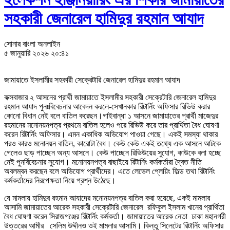
সহকারী জেনারেল হামিদুর রহমান আযাদ
সোনার বাংলা অনলাইন
৫ জানুয়ারি ২০২৬ ২০:৪১
জামায়াতে ইসলামীর সহকারী সেক্রেটারি জেনারেল হামিদুর রহমান আযাদ
কক্সবাজার ২ আসনের প্রার্থী জামায়াতে ইসলামীর সহকারী সেক্রেটারি জেনারেল হামিদুর
রহমান আযাদ পুনঃবিবেচনার আবেদন করলে-সেখানকার রিটার্নিং অফিসার রিভিউ করার
কোনো বিধান নেই বলে বাতিল করেছন।গাইবান্ধা ১ আসনে জামায়াতের প্রার্থী মাজেদুর
রহমানের মনোনয়নপত্র প্রথমে বাতিল হলেও পরে রিভিউ করে তার প্রার্থিতা বৈধ ঘোষণা
করেন রিটার্নিং অফিসার। এমন একাধিক অভিযোগ পাওয়া গেছে। একই সমস্যা থাকার
পরও কারও মনোনয়ন বাতিল, কারোটা বৈধ। কেউ কেউ একই তথ্যে এক আসনে আটকে
গেলেও ছাড় পাচ্ছেন অন্য আসনে। কেউ পাচ্ছেন রিভিউয়ের সুযোগ, কাউকে বলা হচ্ছে
নেই পুনর্বিবেচনার সুযোগ। মনোনয়নপত্র বাছাইয়ে রিটার্নিং কর্মকর্তারা দ্বৈত নীতি
অবলম্বন করছেন বলে অভিযোগ প্রার্থীদের। এতে লেভেল প্লেয়িং ফিল্ড তথা রিটার্নিং
কর্মকর্তাদের নিরপেক্ষতা নিয়ে প্রশ্ন উঠেছে।
যে মামলায় হামিদুর রহমান আযাদের মনোনয়নপত্র বাতিল করা হয়েছে, একই মামলার
আসামি জামায়াতের আরেক সহকারী সেক্রেটারি জেনারেল রফিকুল ইসলাম খানের প্রার্থিতা
বৈধ ঘোষণা করেন সিরাজগঞ্জের রিটার্নিং কর্মকর্তা। জামায়াতের আরেক নেতা ঢাকা মহানগরী
উত্তরের আমীর সেলিম উদ্দীনও ওই মামলার আসামি। কিন্তু সিলেটের রিটার্নিং অফিসার