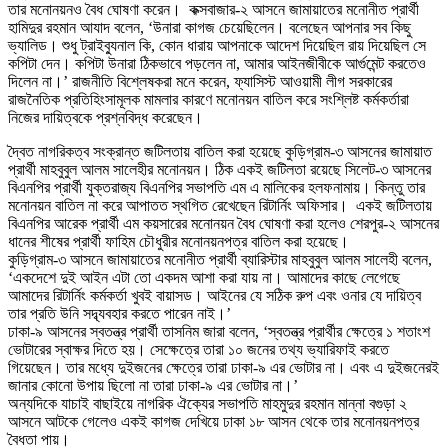
তার মনোনয়নও বৈধ ঘোষণা করেন। কক্সবাজার-২ আসনে জামায়াতের মনোনীত প্রার্থী
হামিদুর রহমান আযাদ বলেন, ‘উনারা কাগজ চেয়েছিলেন। বলেছেন আপনার সব কিছু
ভ্যালিড। শুধু ট্রাইব্যুনাল কি, কোন ধারায় আপনাকে আদেশ দিয়েছিল রায় দিয়েছিল সে
কপিটা দেন। কপিটা উনারা ঠিকভাবে পড়লেন না, আমার আইনজীবীকে আর্গুমেন্ট করতেও
দিলেন না।’ রাজনীতি বিশ্লেষকরা মনে করেন, ফ্যাসিস্ট আওয়ামী লীগ সরকারের
রাজনৈতিক প্রতিহিংসামূলক মামলার কারণে মনোনয়ন বাতিল করে সংশ্লিষ্ট কর্মকর্তারা
নিজের দায়িত্বকে প্রশ্নবিদ্ধ করেছেন।
দ্বৈত নাগরিকত্ব সংক্রান্ত জটিলতায় বাতিল করা হয়েছে কুড়িগ্রাম-৩ আসনের জামায়াত
প্রার্থী মাহবুবুল আলম সালেহীর মনোনয়ন। ঠিক একই জটিলতা রয়েছে সিলেট-৩ আসনের
বিএনপির প্রার্থী যুক্তরাজ্য বিএনপির সভাপতি এম এ মালিকের হলফনামায়। কিন্তু তার
মনোনয়ন বাতিল না করে আপাতত স্থগিত রেখেছেন রিটার্নিং অফিসার। একই জটিলতায়
বিএনপির আরেক প্রার্থী এম কয়সারের মনোনয়ন বৈধ ঘোষণা করা হলেও শেরপুর-২ আসনের
ধানের শীষের প্রার্থী ফাহিম চৌধুরীর মনোনয়নপত্র বাতিল করা হয়েছে।
কুড়িগ্রাম-৩ আসনে জামায়াতের মনোনীত প্রার্থী ব্যারিস্টার মাহবুবুল আলম সালেহী বলেন,
‘একদেশে দুই আইন এটা তো একদম আশা করা যায় না। আমাদের কাছে লেগেছে
আমাদের রিটার্নিং কর্মকর্তা খুবই বায়াসড। আইনের যে সঠিক রুপ এবং ওনার যে দায়িত্ব
তার প্রতি উনি সদ্ব্যবহার করতে পারেন নাই।’
ঢাকা-৯ আসনের স্বতন্ত্র প্রার্থী তাসনিম জারা বলেন, ‘স্বতন্ত্র প্রার্থীর ক্ষেত্রে ১ শতাংশ
ভোটারের স্বাক্ষর দিতে হয়। সেক্ষেত্রে তারা ১০ জনের তথ্য ভ্যারিফাই করতে
গিয়েছেন। তার মধ্যে দুইজনের ক্ষেত্রে তারা ঢাকা-৯ এর ভোটার না। এবং এ দুইজনেরই
জানার কোনো উপায় ছিলো না তারা ঢাকা-৯ এর ভোটার না।’
অন্যদিকে যাচাই বাছাইয়ে নাগরিক ঐক্যের সভাপতি মাহমুদুর রহমান মান্না বগুড়া ২
আসনে আটকে গেলেও একই কাগজ দেখিয়ে ঢাকা ১৮ আসন থেকে তার মনোনয়নপত্র
বৈধতা পায়।