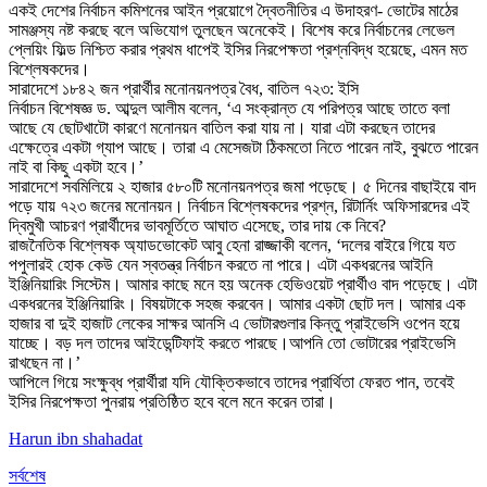
একই দেশের নির্বাচন কমিশনের আইন প্রয়োগে দ্বৈতনীতির এ উদাহরণ- ভোটের মাঠের
সামঞ্জস্য নষ্ট করছে বলে অভিযোগ তুলছেন অনেকেই। বিশেষ করে নির্বাচনের লেভেল
প্লেয়িং ফিল্ড নিশ্চিত করার প্রথম ধাপেই ইসির নিরপেক্ষতা প্রশ্নবিদ্ধ হয়েছে, এমন মত
বিশ্লেষকদের।
সারাদেশে ১৮৪২ জন প্রার্থীর মনোনয়নপত্র বৈধ, বাতিল ৭২৩: ইসি
নির্বাচন বিশেষজ্ঞ ড. আব্দুল আলীম বলেন, ‘এ সংক্রান্ত যে পরিপত্র আছে তাতে বলা
আছে যে ছোটখাটো কারণে মনোনয়ন বাতিল করা যায় না। যারা এটা করছেন তাদের
এক্ষেত্রে একটা গ্যাপ আছে। তারা এ মেসেজটা ঠিকমতো নিতে পারেন নাই, বুঝতে পারেন
নাই বা কিছু একটা হবে।’
সারাদেশে সবমিলিয়ে ২ হাজার ৫৮০টি মনোনয়নপত্র জমা পড়েছে। ৫ দিনের বাছাইয়ে বাদ
পড়ে যায় ৭২৩ জনের মনোনয়ন। নির্বাচন বিশ্লেষকদের প্রশ্ন, রিটার্নিং অফিসারদের এই
দ্বিমুখী আচরণ প্রার্থীদের ভাবমূর্তিতে আঘাত এসেছে, তার দায় কে নিবে?
রাজনৈতিক বিশ্লেষক অ্যাডভোকেট আবু হেনা রাজ্জাকী বলেন, ‘দলের বাইরে গিয়ে যত
পপুলারই হোক কেউ যেন স্বতন্ত্র নির্বাচন করতে না পারে। এটা একধরনের আইনি
ইঞ্জিনিয়ারিং সিস্টেম। আমার কাছে মনে হয় অনেক হেভিওয়েট প্রার্থীও বাদ পড়েছে। এটা
একধরনের ইঞ্জিনিয়ারিং। বিষয়টাকে সহজ করবেন। আমার একটা ছোট দল। আমার এক
হাজার বা দুই হাজাট লেকের সাক্ষর আনসি এ ভোটারগুলার কিন্তু প্রাইভেসি ওপেন হয়ে
যাচ্ছে। বড় দল তাদের আইডেন্টিফাই করতে পারছে।আপনি তো ভোটারের প্রাইভেসি
রাখছেন না।’
আপিলে গিয়ে সংক্ষুব্ধ প্রার্থীরা যদি যৌক্তিকভাবে তাদের প্রার্থিতা ফেরত পান, তবেই
ইসির নিরপেক্ষতা পুনরায় প্রতিষ্ঠিত হবে বলে মনে করেন তারা।
Harun ibn shahadat
সর্বশেষ