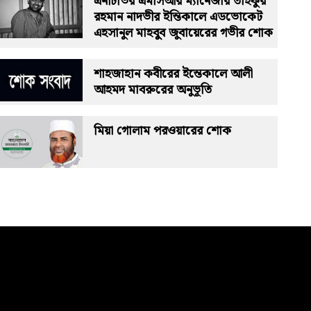
এনটিভির এমসিআর ম্যানেজার তাইফুর
রহমান নাদভীর ইন্তিকালে এডভোকেট
এহসানুল মাহবুুব জুবায়েরের গভীর শোক
শাহজাহান কবীরের ইন্তেকালে আলী
আহমদ মাবরুরের অনুভূতি
মিয়া গোলাম পরওয়ারের শোক