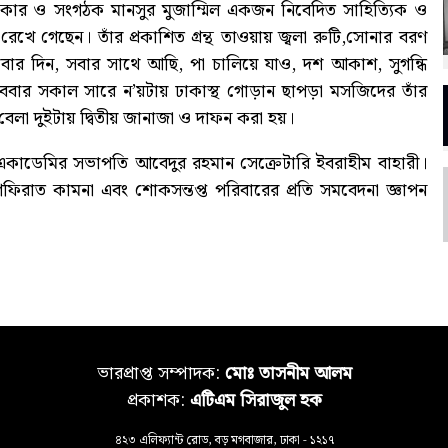
ড়াকার ও সংগঠক মানসুর মুজাম্মিল একজন নিবেদিত সাহিত্যিক ও
রেখে গেছেন। তাঁর প্রকাশিত গ্রন্থ তাওয়ায় জ্বলা রুটি,সোনার বরণ
যাবার দিন, সবার সাথে আছি, পা চালিয়ে যাও, দশ আকাশ, সুগন্ধি
োববার সকাল সারে ন’য়টায় ঢাকাস্থ গোড়ান ছাপড়া মসজিদের তাঁর
র বেলা দুইটায় দ্বিতীয় জানাজা ও দাফন করা হয়।
একাডেমির সভাপতি আবেদুর রহমান সেক্রেটারি ইবরাহীম বাহারী।
গফিরাত কামনা এবং শোকসন্তপ্ত পরিবারের প্রতি সমবেদনা জ্ঞাপন
ভারপ্রাপ্ত সম্পাদক:
মোঃ তাসনীম আলম
প্রকাশক:
এটিএম সিরাজুল হক
৪২৩ এলিফ্যান্ট রোড, বড় মগবাজার, ঢাকা - ১২১৭