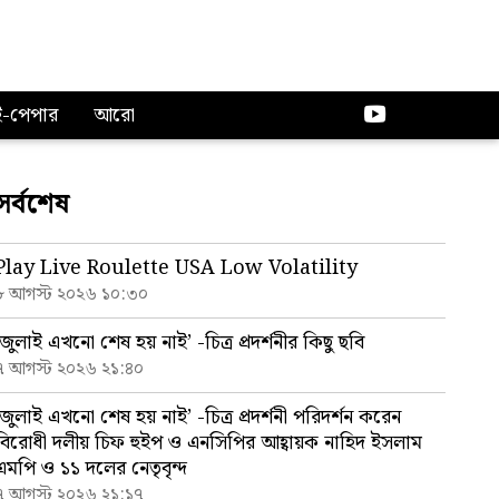
ই-পেপার
আরো
সর্বশেষ
Play Live Roulette USA Low Volatility
৮ আগস্ট ২০২৬ ১০:৩০
‘জুলাই এখনো শেষ হয় নাই’ -চিত্র প্রদর্শনীর কিছু ছবি
৭ আগস্ট ২০২৬ ২১:৪০
‘জুলাই এখনো শেষ হয় নাই’ -চিত্র প্রদর্শনী পরিদর্শন করেন
বিরোধী দলীয় চিফ হুইপ ও এনসিপির আহ্বায়ক নাহিদ ইসলাম
এমপি ও ১১ দলের নেতৃবৃন্দ
৭ আগস্ট ২০২৬ ২১:১৭