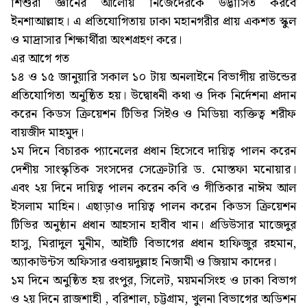
শিশুরা জ্ঞানের আলোয় নিজেদেরকে উদ্ভাসিত করবে
ইনশাআল্লাহ। এ প্রতিযোগিতায় ঢাকা মহানগরীর প্রায় একশত স্কুল
ও মাদ্রাসার শিক্ষার্থীরা অংশগ্রহণ করে।
এর আগে গত
১৪ ও ১৫ জানুয়ারি সকাল ১০ টায় অনলাইনে বিভাগীয় রাউন্ডের
প্রতিযোগিতা অনুষ্ঠিত হয়। উদ্বোধনী কথা ও দিক নির্দেশনা প্রদান
করেন কিডস ক্রিয়েশন টিভির সিইও ও মিডিয়া ব্যক্তিত্ব শরীফ
বায়জীদ মাহমুদ।
১ম দিনে বিচারক প্যানেলের প্রধান হিসেবে দায়িত্ব পালন করেন
দেশীয় সাংস্কৃতিক সংসদের সেক্রেটারি ড. মোস্তফা মনোয়ার।
এবং ২য় দিনে দায়িত্ব পালন করেন কবি ও গীতিকার নাঈম আল
ইসলাম মাহিন। এছাড়াও দায়িত্ব পালন করেন কিডস ক্রিয়েশন
টিভির অনুষ্ঠান প্রধান আহসান হাবীব খান। প্রডিউসার মাজেদুর
হাসু, মিরাদুল মুনীম, আইটি বিভাগের প্রধান হাফিজুর রহমান,
অ্যাকাউন্টস অফিসার ওবায়দুল্লাহ নিজামী ও জিয়াম কাদের।
১ম দিনে অনুষ্ঠিত হয় রংপুর, সিলেট, ময়মনসিংহ ও ঢাকা বিভাগ
ও ২য় দিনে রাজশাহী , বরিশাল, চট্টগ্রাম, খুলনা বিভাগের অডিশন