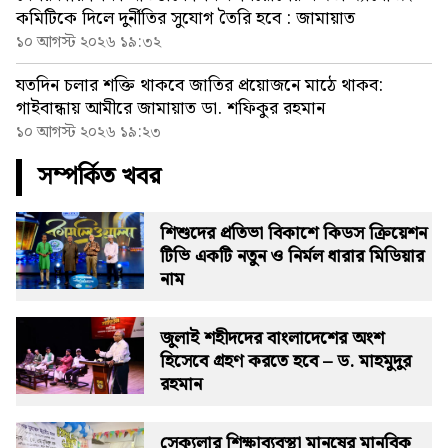
কমিটিকে দিলে দুর্নীতির সুযোগ তৈরি হবে : জামায়াত
১০ আগস্ট ২০২৬ ১৯:৩২
যতদিন চলার শক্তি থাকবে জাতির প্রয়োজনে মাঠে থাকব:
গাইবান্ধায় আমীরে জামায়াত ডা. শফিকুর রহমান
১০ আগস্ট ২০২৬ ১৯:২৩
সম্পর্কিত খবর
শিশুদের প্রতিভা বিকাশে কিডস ক্রিয়েশন
টিভি একটি নতুন ও নির্মল ধারার মিডিয়ার
নাম
জুলাই শহীদদের বাংলাদেশের অংশ
হিসেবে গ্রহণ করতে হবে – ড. মাহমুদুর
রহমান
সেক্যুলার শিক্ষাব্যবস্থা মানুষের মানবিক