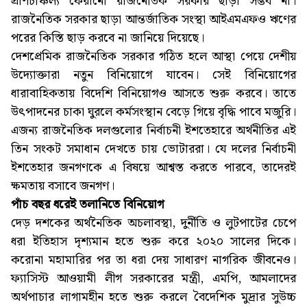
প্রাণচাঞ্চল্য ফেরানো রাজনৈতিক সরকার ছাড়া সম্ভব না।
রাজনৈতিক সরকার ছাড়া আন্তর্জাতিক সংস্থা আইএমএফও ঋণের
পরের কিস্তি ছাড় করবে না জানিয়ে দিয়েছে।
দেশপ্রেমিক রাজনৈতিক সরকার গঠিত হলে আস্থা পেয়ে দেশীয়
উদ্যোক্তারা নতুন বিনিয়োগে যাবেন। সেই বিনিয়োগের
ধারাবাহিকতায় বিদেশি বিনিয়োগও আসতে শুরু করবে। তাতে
উৎপাদনের চাকা ঘুরলে কর্মসংস্থান বেড়ে গিয়ে বৃদ্ধি পাবে মজুরি।
এজন্য রাজনৈতিক দলগুলোর নির্বাচনী ইশতেহারে অর্থনীতির এই
তিন সংকট সমাধান দেখতে চায় ভোটাররা। যে দলের নির্বাচনী
ইশতেহার জনগণকে এ বিষয়ে আশ্বস্ত করতে পারবে, তাদেরই
ক্ষমতায় বসাবে জনগণ।
পাঁচ বছর ধরেই তলানিতে বিনিয়োগ
দেড় দশকের অর্থনৈতিক অচলাবস্থা, দুর্নীতি ও লুটপাটের চেপে
ধরা ইতিহাস দৃশ্যমান হতে শুরু করে ২০২০ সালের দিকে।
করোনা মহামারির পর তা ধরা দেয় সাধারণ নাগরিক জীবনেও।
ফ্যাসিস্ট আওয়ামী লীগ সরকারের মন্ত্রী, এমপি, আমলাদের
অর্থপাচার লাগামহীন হতে শুরু করলে বৈদেশিক মুদ্রার সুউচ্চ