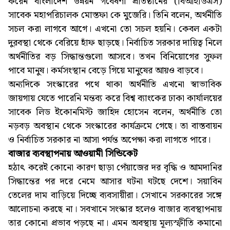
করেন বাংলাদেশ উন্নয়ন গবেষণা প্রতিষ্ঠানের (বিআইডিএস)
সাবেক মহাপরিচালক মোস্তফা কে মুজেরি। তিনি বলেন, অর্থনীতি
সচল করা লাগবে আগে। এখনো তো সচল হয়নি। কেবল একটা
দুরবস্থা থেকে বেরিয়ে হাঁফ ছাড়ছে। নির্বাচিত সরকার দায়িত্ব নিলে
অর্থনীতির বড় সিদ্ধান্তগুলো আসবে। তখন বিনিয়োগের সুফল
পাবে মানুষ। কর্মসংস্থান বেড়ে গিয়ে মানুষের আয়ও বাড়বে।
অন্যদিকে সংস্কারের পথে থাকা অর্থনীতি এখনো স্বাভাবিক
জায়গায় যেতে পারেনি মন্তব্য করে বিশ্ব ব্যাংকের ঢাকা কার্যালয়ের
সাবেক লিড ইকোনমিস্ট জাহিদ হোসেন বলেন, অর্থনীতি তো
নড়বড় অবস্থান থেকে সংস্কারের কার্যক্রমে গেছে। তা বাস্তবায়ন
ও নির্বাচিত সরকার না আসা পর্যন্ত অপেক্ষা করা লাগতে পারে।
বাজার ব্যবস্থাপনায় আওয়ামী সিন্ডিকেট
হঠাৎ করেই কোনো কারণ ছাড়া পেঁয়াজের দর বৃদ্ধি ও আমদানির
সিদ্ধান্তের পর দরে নেমে আসার ঘটনা ঘটছে দেশে। সয়াবিন
তেলের দাম বাড়িয়ে দিচ্ছে ব্যবসায়ীরা। সেখানে সরকারের সঙ্গে
আলোচনা করছে না। সবখানে সংস্কার হলেও বাজার ব্যবস্থাপনায়
তার কোনো প্রভাব পড়ছে না। এমন অবস্থায় মূল্যস্ফীতি কমানো