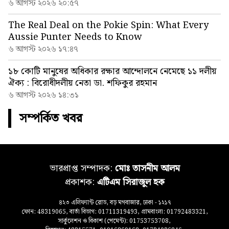
৬ আগস্ট ২০২৬ ২০:৫৭
The Real Deal on the Pokie Spin: What Every
Aussie Punter Needs to Know
৬ আগস্ট ২০২৬ ১৭:৪৭
১৮ কোটি মানুষের অধিকার রক্ষার আন্দোলনে নেমেছে ১১ দলীয়
ঐক্য : বিরোধীদলীয় নেতা ডা. শফিকুর রহমান
৬ আগস্ট ২০২৬ ১৪:৩১
সম্পর্কিত খবর
ভারপ্রাপ্ত সম্পাদক:
মোঃ তাসনীম আলম
প্রকাশক:
এটিএম সিরাজুল হক
৪২৩ এলিফ্যান্ট রোড, বড় মগবাজার, ঢাকা - ১২১৭
ফোন: 48319065, বার্তা বিভাগ: 01711319493, গ্রামবাংলা: 01792483321,
সার্কুলেশন ও বিকাশ (পেমেন্ট): 01753753708,