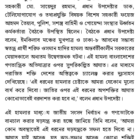
সহকারী মো. সায়েদুর রহমান, প্রধান উপদেষ্টার ডাক,
টেলিযোগাযোগ ও তথ্যপ্রযুক্তি বিষয়ক বিশেষ সহকারী ফয়েজ
আহমদ তৈয়্যব, পুলিশ, সশস্ত্র বাহিনী ও গোয়েন্দা সংস্থার ঊর্ধ্বতন
কর্মকর্তারা বৈঠকে উপস্থিত ছিলেন। বৈঠকে প্রধান উপদেষ্টা
বলেন, ইনকিলাব মঞ্চের মুখপাত্র ও ঢাকা-৮ আসনের সম্ভাব্য
স্বতন্ত্র প্রার্থী শরিফ ওসমান হাদির হামলা অন্তর্বর্তীকালীন সরকারের
মেয়াদকালে অন্যতম উদ্বেগজনক ঘটনা। এই হামলা বাংলাদেশের
গণতান্ত্রিক অভিযাত্রার ওপর সুপরিকল্পিত আঘাত। এর মাধ্যমে
পরাজিত শক্তি দেশের অস্তিত্বকে চ্যালেঞ্জ করার দুঃসাহস
দেখিয়েছে। ‘এই ধরনের হামলার চেষ্টাকে আমরা যেকোন মূল্যে
ব্যর্থ করে দিবো। জাতির ওপর এই ধরনের অপশক্তির আঘাত
কোনোভাবেই বরদাশত করা হবে না,’ বলেন প্রধান উপদেষ্টা।
এই হামলার মাধ্েয জাতীয় সংসদ নির্বাচন ও গণভোটকে
বানচাল করার ষড়যন্ত্র করা হচ্ছে জানিয়ে তিনি বলেন, ‘আমরা
কোন অবস্থাতেই এই ধরনের ষড়যন্ত্রকে সফল হতে দিবো না।
আঘাত যাই আসুক, যত ঝড়-তুফান আসুক, কোনো শক্তিই