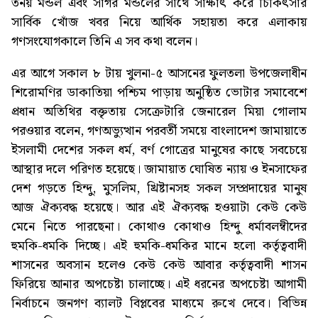
তনয় মন্ডল এবং সাগর মন্ডলের সাথে সাক্ষাৎ করে চিকিৎসার
সার্বিক খোঁজ খবর নিয়ে আর্থিক সহায়তা করে এলাকায়
গণসংযোগকালে তিনি এ সব কথা বলেন।
এর আগে সকাল ৮ টায় খুলনা-৫ আসনের ফুলতলা উপজেলাধীন
শিরোমণির ডাকাতিয়া পশ্চিম পাড়ায় অনুষ্ঠিত ভোটার সমাবেশে
প্রধান অতিথির বক্তৃতায় সেক্রেটারি জেনারেল মিয়া গোলাম
পরওয়ার বলেন, গণঅভ্যুত্থান পরবর্তী সময়ে বাংলাদেশ জামায়াতে
ইসলামী দেশের সকল ধর্ম, বর্ণ গোত্রের মানুষের কাছে সবচেয়ে
আস্থার দলে পরিণত হয়েছে। জামায়াত ঘোষিত ন্যায় ও ইনসাফের
দেশ গড়তে হিন্দু, মুসলিম, খ্রিষ্টানসহ সকল সম্প্রদায়ের মানুষ
আজ ঐক্যবদ্ধ হয়েছে। আর এই ঐক্যবদ্ধ হওয়াটা কেউ কেউ
মেনে নিতে পারছেনা। কোথাও কোথাও হিন্দু ধর্মাবলম্বীদের
হুমকি-ধমকি দিচ্ছে। এই হুমকি-ধমকির মানে হলো কর্তৃত্ববাদী
শাসনের অবসান হলেও কেউ কেউ আবার কর্তৃত্ববাদী শাসন
ফিরিয়ে আনার অপচেষ্টা চালাচ্ছে। এই ধরনের অপচেষ্টা আগামী
নির্বাচনে জনগণ ব্যালট বিপ্লবের মাধ্যমে রুখে দেবে। বিভিন্ন