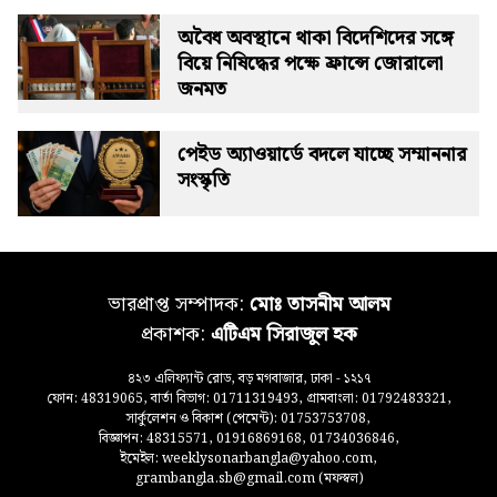
অবৈধ অবস্থানে থাকা বিদেশিদের সঙ্গে
বিয়ে নিষিদ্ধের পক্ষে ফ্রান্সে জোরালো
জনমত
পেইড অ্যাওয়ার্ডে বদলে যাচ্ছে সম্মাননার
সংস্কৃতি
ভারপ্রাপ্ত সম্পাদক:
মোঃ তাসনীম আলম
প্রকাশক:
এটিএম সিরাজুল হক
৪২৩ এলিফ্যান্ট রোড, বড় মগবাজার, ঢাকা - ১২১৭
ফোন: 48319065, বার্তা বিভাগ: 01711319493, গ্রামবাংলা: 01792483321,
সার্কুলেশন ও বিকাশ (পেমেন্ট): 01753753708,
বিজ্ঞাপন: 48315571, 01916869168, 01734036846,
ইমেইল: weeklysonarbangla@yahoo.com,
grambangla.sb@gmail.com (মফস্বল)