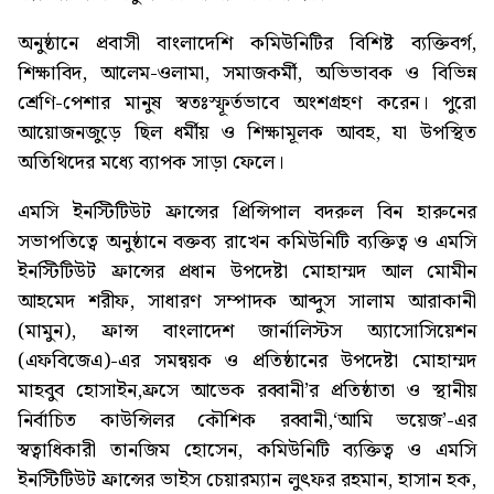
অনুষ্ঠানে প্রবাসী বাংলাদেশি কমিউনিটির বিশিষ্ট ব্যক্তিবর্গ,
শিক্ষাবিদ, আলেম-ওলামা, সমাজকর্মী, অভিভাবক ও বিভিন্ন
শ্রেণি-পেশার মানুষ স্বতঃস্ফূর্তভাবে অংশগ্রহণ করেন। পুরো
আয়োজনজুড়ে ছিল ধর্মীয় ও শিক্ষামূলক আবহ, যা উপস্থিত
অতিথিদের মধ্যে ব্যাপক সাড়া ফেলে।
এমসি ইনস্টিটিউট ফ্রান্সের প্রিন্সিপাল বদরুল বিন হারুনের
সভাপতিত্বে অনুষ্ঠানে বক্তব্য রাখেন কমিউনিটি ব্যক্তিত্ব ও এমসি
ইনস্টিটিউট ফ্রান্সের প্রধান উপদেষ্টা মোহাম্মদ আল মোমীন
আহমেদ শরীফ, সাধারণ সম্পাদক আব্দুস সালাম আরাকানী
(মামুন), ফ্রান্স বাংলাদেশ জার্নালিস্টস অ্যাসোসিয়েশন
(এফবিজেএ)-এর সমন্বয়ক ও প্রতিষ্ঠানের উপদেষ্টা মোহাম্মদ
মাহবুব হোসাইন,ফ্রসে আভেক রব্বানী’র প্রতিষ্ঠাতা ও স্থানীয়
নির্বাচিত কাউন্সিলর কৌশিক রব্বানী,‘আমি ভয়েজ’-এর
স্বত্বাধিকারী তানজিম হোসেন, কমিউনিটি ব্যক্তিত্ব ও এমসি
ইনস্টিটিউট ফ্রান্সের ভাইস চেয়ারম্যান লুৎফর রহমান, হাসান হক,