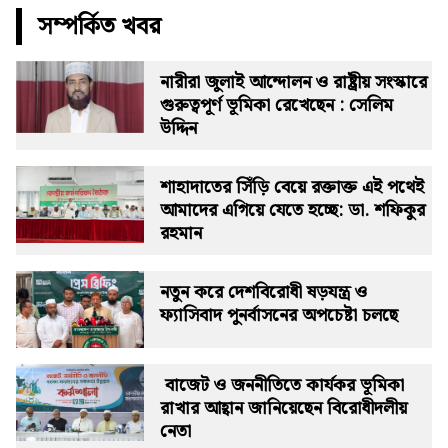
সম্পর্কিত খবর
নারীরা জুলাই আন্দোলন ও রাষ্ট্রীয় সংস্কারে
গুরুত্বপূর্ণ ভূমিকা রেখেছেন : সেলিম
উদ্দিন
শাহাদাতের সিঁড়ি বেয়ে রক্তাক্ত এই পথেই
আমাদের এগিয়ে যেতে হচ্ছে: ডা. শফিকুর
রহমান
নতুন করে দেশবিরোধী ষড়যন্ত্র ও
ফ্যাসিবাদ পুনর্বাসনের অপচেষ্টা চলছে
বাজেট ও জননীতিতে কার্যকর ভূমিকা
রাখার আহ্বান জানিয়েছেন বিরোধীদলীয়
নেতা