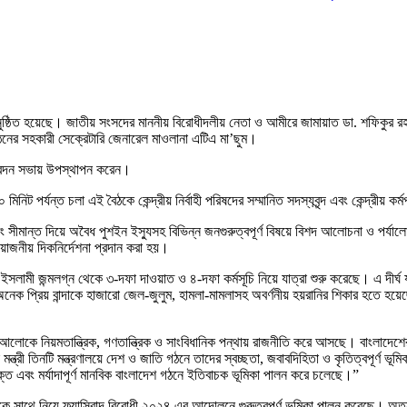
া অনুষ্ঠিত হয়েছে। জাতীয় সংসদের মাননীয় বিরোধীদলীয় নেতা ও আমীরে জামায়াত ডা. শফিকুর
নের সহকারী সেক্রেটারি জেনারেল মাওলানা এটিএ মা’ছুম।
তিবেদন সভায় উপস্থাপন করেন।
ট পর্যন্ত চলা এই বৈঠকে কেন্দ্রীয় নির্বাহী পরিষদের সম্মানিত সদস্যবৃন্দ এবং কেন্দ্রীয় কর
 সীমান্ত দিয়ে অবৈধ পুশইন ইস্যুসহ বিভিন্ন জনগুরুত্বপূর্ণ বিষয়ে বিশদ আলোচনা ও পর্যাল
োজনীয় দিকনির্দেশনা প্রদান করা হয়।
 ইসলামী জন্মলগ্ন থেকে ৩-দফা দাওয়াত ও ৪-দফা কর্মসূচি নিয়ে যাত্রা শুরু করেছে। এ দ
েক প্রিয় বান্দাকে হাজারো জেল-জুলুম, হামলা-মামলাসহ অবর্ণনীয় হয়রানির শিকার হতে হয়
আলোকে নিয়মতান্ত্রিক, গণতান্ত্রিক ও সাংবিধানিক পন্থায় রাজনীতি করে আসছে। বাংলাদেশের
্ত্রী তিনটি মন্ত্রণালয়ে দেশ ও জাতি গঠনে তাদের স্বচ্ছতা, জবাবদিহিতা ও কৃতিত্বপূর্ণ ভূ
ুক্ত এবং মর্যাদাপূর্ণ মানবিক বাংলাদেশ গঠনে ইতিবাচক ভূমিকা পালন করে চলেছে।”
ে সাথে নিয়ে ফ্যাসিবাদ বিরোধী ২০২৪ এর আন্দোলনে গুরুত্বপূর্ণ ভূমিকা পালন করেছে।