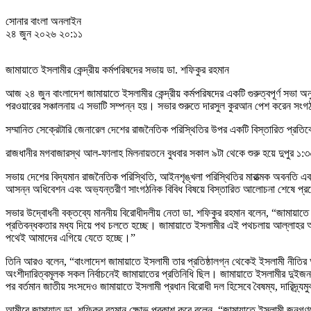
সোনার বাংলা অনলাইন
২৪ জুন ২০২৬ ২০:১১
জামায়াতে ইসলামীর কেন্দ্রীয় কর্মপরিষদের সভায় ডা. শফিকুর রহমান
আজ ২৪ জুন বাংলাদেশ জামায়াতে ইসলামীর কেন্দ্রীয় কর্মপরিষদের একটি গুরুত্বপূর্ণ সভ
পরওয়ারের সঞ্চালনায় এ সভাটি সম্পন্ন হয়। সভার শুরুতে দারসুল কুরআন পেশ করেন সংগঠ
সম্মানিত সেক্রেটারি জেনারেল দেশের রাজনৈতিক পরিস্থিতির উপর একটি বিস্তারিত প্র
রাজধানীর মগবাজারস্থ আল-ফালাহ মিলনায়তনে বুধবার সকাল ৯টা থেকে শুরু হয়ে দুপুর ১:৩০ মিনি
সভায় দেশের বিদ্যমান রাজনৈতিক পরিস্থিতি, আইনশৃঙ্খলা পরিস্থিতির মারাত্মক অবনতি এবং
আসন্ন অধিবেশন এবং অভ্যন্তরীণ সাংগঠনিক বিবিধ বিষয়ে বিস্তারিত আলোচনা শেষে প্রয়
সভার উদ্বোধনী বক্তব্যে মাননীয় বিরোধীদলীয় নেতা ডা. শফিকুর রহমান বলেন, “জামায়াতে
প্রতিবন্ধকতার মধ্য দিয়ে পথ চলতে হচ্ছে। জামায়াতে ইসলামীর এই পথচলায় আল্লাহর অন
পথেই আমাদের এগিয়ে যেতে হচ্ছে।”
তিনি আরও বলেন, “বাংলাদেশ জামায়াতে ইসলামী তার প্রতিষ্ঠালগ্ন থেকেই ইসলামী নীতির 
অংশীদারিত্বমূলক সকল নির্বাচনেই জামায়াতের প্রতিনিধি ছিল। জামায়াতে ইসলামীর দুইজন মন
পর বর্তমান জাতীয় সংসদেও জামায়াতে ইসলামী প্রধান বিরোধী দল হিসেবে বৈষম্য, দারিদ্র্যম
আমীরে জামায়াত ডা. শফিকুর রহমান ক্ষোভ প্রকাশ করে বলেন, “জামায়াতে ইসলামী জনগণক