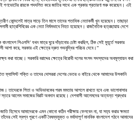
তীতে সেই গণভোটের রায়কে পদদলিত করে জাতির সাথে এক প্রকার প্রতারণা শুরু করেছেন। এই
ন্তরীণ কোন্দলেই মাত্র সাড়ে তিন মাসে তাদের শতাধিক নেতাকর্মী খুন হয়েছেন। তাছাড়া
ধায় ইসলামী ছাত্রশিবিরের এক নেতা নির্মমভাবে নিহত হয়েছেন। রাজনৈতিক ছত্রছায়ায় দেশে
াংলাদেশ পিএলসি’ যখন মাত্র ঘুরে দাঁড়ানোর চেষ্টা করছিল, ঠিক সেই মুহূর্তে সরকার
সী আশা করে, সরকার এই ক্ষেত্রে দ্রুত শুভবুদ্ধির পরিচয় দেবে।”
্য করা যাচ্ছে। সরকারি বরাদ্দের ক্ষেত্রে বিরোধী দলের সংসদ সদস্যদের অবমূল্যায়ন করা
 পতিত ফ্যাসিস্ট শক্তি ও তাদের দোসররা দেশের ভেতর ও বাইরে থেকে আমাদের উসকানি
যুবসমাজ। তাদেরকে পিতা ও অভিভাবকের পরম মমতায় আগলে রাখতে হবে এবং ভালোবাসার
িটি স্তরে আলেম সমাজের বিরাট অবদান রয়েছে। দেশবাসী আলেমদের অত্যন্ত শ্রদ্ধার
 জাতি হিসেবে আমাদেরকে এমন কোনো কঠিন পরীক্ষায় ফেলবেন না, যা সহ্য করার ক্ষমতা
ঁদের সেই স্বপ্ন পূরণে একটি বৈষম্যমুক্ত ও মর্যাদাপূর্ণ মানবিক বাংলাদেশ গঠনে আমাদের