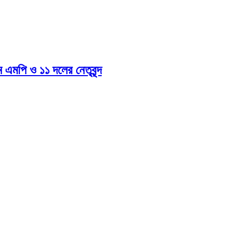
এমপি ও ১১ দলের নেতৃবৃন্দ