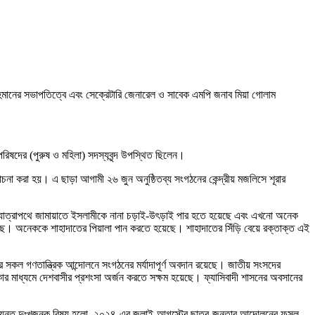
 রহমানের সভাপতিত্বে এবং সেক্রেটারি জেনারেল ও সাবেক এমপি জনাব মিয়া গোলাম
্মপরিষদের (পুরুষ ও মহিলা) সদস্যবৃন্দ উপস্থিত ছিলেন।
োচনা করা হয়। এ ছাড়া আগামী ২৬ জুন অনুষ্ঠিতব্য সংগঠনের কেন্দ্রীয় মজলিসে শূরার
ীর্ঘ যাত্রাপথে জামায়াতে ইসলামীকে নানা চড়াই-উৎড়াই পার হতে হয়েছে এবং এখনো অনেক
েছে। অনেককে শাহাদাতের পিয়ালা পান করতে হয়েছে। শাহাদাতের সিঁড়ি বেয়ে রক্তাক্ত এই
 সকল গণতান্ত্রিক আন্দোলনে সংগঠনের মর্যাদাপূর্ণ অবদান রয়েছে। জাতীয় সংসদের
মিকার মাধ্যমে দেশবাসীর প্রশংসা অর্জন করতে সক্ষম হয়েছে। ফ্যাসিবাদী শাসনের অবসানের
 অত্যন্ত দুঃখজনক বিষয় হলো, ২০২৪-এর জুলাই-আগস্টের ছাত্র-জনতার আন্দোলনের ফসল