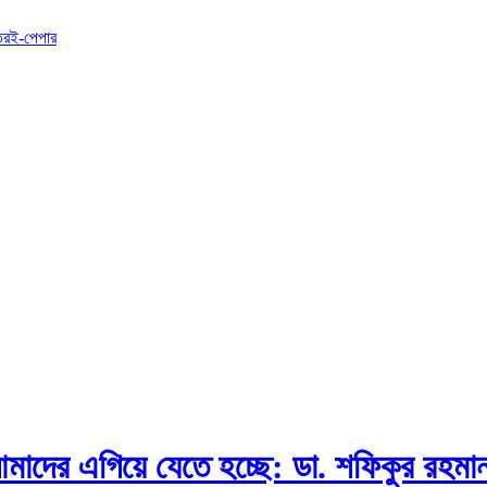
তর
ই-পেপার
আমাদের এগিয়ে যেতে হচ্ছে: ডা. শফিকুর রহমা