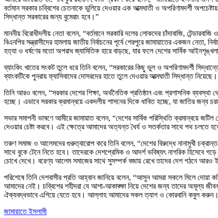
বর্তমান সরকার চব্বিশের চেতনাকে ভুলিয়ে দেওয়ার এক আত্মঘাতী ও অপরিণামদর্শী অপচেষ্টা
সিদ্ধান্ত সরকারের জন্য বুমেরাং হবে।”
মাননীয় বিরোধীদলীয় নেতা বলেন, “বর্তমানে সরকারি দলের লোকদের চাঁদাবাজি, টেন্ডারবাজি
বিএনপির সন্ত্রাসীদের হামলায় জাতীয় নির্বাচনের পূর্বে শেরপুরে জামায়াতের একজন নেতা, ন
হত্যা ও ধর্ষণের মতো অপরাধ জ্যামিতিক হারে বাড়ছে, যার ফলে দেশের সার্বিক আইনশৃঙ্
ব্যাংকিং খাতের সংকট তুলে ধরে তিনি বলেন, “সরকারের কিছু ভুল ও অপরিণামদর্শী সিদ্ধান্
ব্যাংকটিকে পুনরায় ফ্যাসিবাদের দোসরদের হাতে তুলে দেওয়ার আত্মঘাতী সিদ্ধান্ত নিয়েছ
তিনি আরও বলেন, “সরকার দেশের শিক্ষা, অর্থনৈতিক প্রতিষ্ঠান এবং প্রশাসনিক ব্যবস্থা 
হচ্ছে। এভাবে সরকার ক্রমান্বয়ে একদলীয় শাসনের দিকে ধাবিত হচ্ছে, যা জাতির জন্য
সভার সমাপনী ভাষণে আমীরে জামায়াত বলেন, “দেশের সার্বিক পরিস্থিতি ক্রমান্বয়ে জটিল
দেওয়ার চেষ্টা করবে। এই ক্ষেত্রে আমাদের অত্যন্ত ধৈর্য ও সতর্কতার সাথে পথ চলতে হব
তরুণ সমাজ ও আলেমদের গুরুত্বারোপ করে তিনি বলেন, “দেশের বিরুদ্ধে নানামুখী চক্
সাথে বুকে টেনে নিতে হবে। তাদেরকে দেশপ্রেমিক ও আদর্শ ভবিষ্যৎ নাগরিক হিসেবে গড়ে
চোখে দেখে। বরেণ্য আলেম সমাজের সাথে সুসম্পর্ক বজায় রেখে তাদের দেশ গঠনে আরও ই
পরিশেষে তিনি দেশবাসীর প্রতি আহ্বান জানিয়ে বলেন, “আসুন আমরা সকলে মিলে দোয়া করি
আমাদের নেই। চব্বিশের শহীদরা যে আশা-আকাঙ্ক্ষা নিয়ে দেশের জন্য তাদের অমূল্য জীবন উৎ
ঐক্যবদ্ধভাবে এগিয়ে যেতে হবে। আল্লাহ আমাদের সকল ত্যাগ ও কোরবানি কবুল করুন। 
জামায়াতে ইসলামী