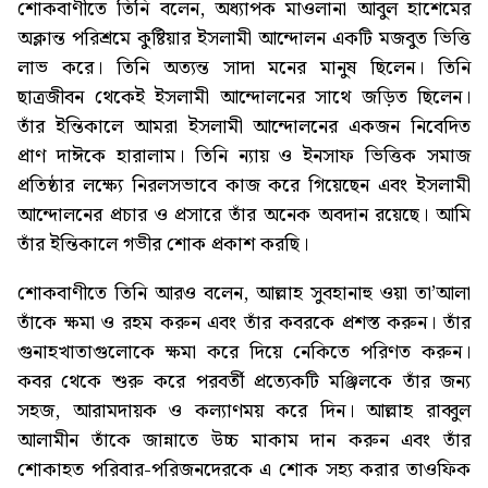
শোকবাণীতে তিনি বলেন, অধ্যাপক মাওলানা আবুল হাশেমের
অক্লান্ত পরিশ্রমে কুষ্টিয়ার ইসলামী আন্দোলন একটি মজবুত ভিত্তি
লাভ করে। তিনি অত্যন্ত সাদা মনের মানুষ ছিলেন। তিনি
ছাত্রজীবন থেকেই ইসলামী আন্দোলনের সাথে জড়িত ছিলেন।
তাঁর ইন্তিকালে আমরা ইসলামী আন্দোলনের একজন নিবেদিত
প্রাণ দাঈকে হারালাম। তিনি ন্যায় ও ইনসাফ ভিত্তিক সমাজ
প্রতিষ্ঠার লক্ষ্যে নিরলসভাবে কাজ করে গিয়েছেন এবং ইসলামী
আন্দোলনের প্রচার ও প্রসারে তাঁর অনেক অবদান রয়েছে। আমি
তাঁর ইন্তিকালে গভীর শোক প্রকাশ করছি।
শোকবাণীতে তিনি আরও বলেন, আল্লাহ সুবহানাহু ওয়া তা’আলা
তাঁকে ক্ষমা ও রহম করুন এবং তাঁর কবরকে প্রশস্ত করুন। তাঁর
গুনাহখাতাগুলোকে ক্ষমা করে দিয়ে নেকিতে পরিণত করুন।
কবর থেকে শুরু করে পরবর্তী প্রত্যেকটি মঞ্জিলকে তাঁর জন্য
সহজ, আরামদায়ক ও কল্যাণময় করে দিন। আল্লাহ রাব্বুল
আলামীন তাঁকে জান্নাতে উচ্চ মাকাম দান করুন এবং তাঁর
শোকাহত পরিবার-পরিজনদেরকে এ শোক সহ্য করার তাওফিক