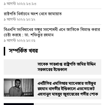
৯ আগস্ট ২০২৬ ১৩:১৩
রাষ্টপতি নির্বাচনে অংশ নেবে জামায়াত
৯ আগস্ট ২০২৬ ১০:১২
বিএনপি সংবিধানের ভঙ্গুর সংশোধনী এনে জাতিকে বিভ্রান্ত করার
চেষ্টা করছে : ডা. শফিকুর রহমান
৯ আগস্ট ২০২৬ ১০:০১
সম্পর্কিত খবর
সাবেক ভারপ্রাপ্ত রাষ্ট্রপতি জমির উদ্দিন
সরকারের ইন্তেকাল
এনটিভির এমসিআর ম্যানেজার তাইফুর
রহমান নাদভীর ইন্তিকালে এডভোকেট
এহসানুল মাহবুুব জুবায়েরের গভীর শোক