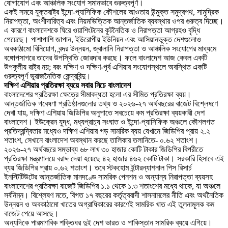
যোগাযোগ এবং আঞ্চলিক সংযোগ সমানভাবে গুরুত্বপূর্ণ।
একই সময়ে যুক্তরাষ্ট্র ইন্দো-প্যাসিফিক কৌশলের আওতায় উন্মুক্ত সমুদ্রপথ, সামুদ্রিক
নিরাপত্তা, অংশীদারিত্ব এবং নিয়মভিত্তিক আন্তর্জাতিক ব্যবস্থার ওপর গুরুত্ব দিচ্ছে।
এ কারণে বাংলাদেশকে ঘিরে ওয়াশিংটনের কূটনৈতিক ও নিরাপত্তা আগ্রহও বৃদ্ধি
পেয়েছে। পাশাপাশি জাপান, ইউরোপীয় ইউনিয়ন এবং আসিয়ানভুক্ত দেশগুলোও
অবকাঠামো বিনিয়োগ, বন্দর উন্নয়ন, জ্বালানি নিরাপত্তা ও আঞ্চলিক সংযোগের মাধ্যমে
বঙ্গোপসাগরে তাদের উপস্থিতি জোরদার করছে। ফলে বাংলাদেশ আজ কেবল একটি
উপকূলীয় রাষ্ট্র নয়; বরং দক্ষিণ ও দক্ষিণ-পূর্ব এশিয়ার সংযোগস্থলে অবস্থিত একটি
গুরুত্বপূর্ণ ভূরাজনৈতিক কেন্দ্রবিন্দু।
দক্ষিণ এশিয়ার প্রতিরক্ষা ব্যয়ে সবার নিচে বাংলাদেশ
বাংলাদেশের প্রতিরক্ষা ক্ষেত্রে সীমাবদ্ধতা হলো এর সীমিত প্রতিরক্ষা ব্যয়।
আন্তর্জাতিক গবেষণা প্রতিষ্ঠানগুলোর তথ্য ও ২০২৬-২৭ অর্থবছরের বাজেট বিশ্লেষণে
দেখা যায়, দক্ষিণ এশিয়ায় জিডিপির অনুপাতে সবচেয়ে কম প্রতিরক্ষা ব্যয়কারী দেশ
বাংলাদেশ। ইউক্রেন যুদ্ধ, মধ্যপ্রাচ্য সংঘাত ও ইন্দো-প্যাসিফিক অঞ্চলে কৌশলগত
প্রতিদ্বন্দ্বিতার মধ্যেও দক্ষিণ এশিয়ার গড় সামরিক ব্যয় যেখানে জিডিপির প্রায় ২.২
শতাংশ, সেখানে বাংলাদেশ অবস্থান করছে তালিকার তলানিতে- ০.৬২ শতাংশ।
২০২৬-২৭ অর্থবছরে সম্ভাব্য ৬৮ লাখ ৩০ হাজার কোটি টাকার জিডিপির বিপরীতে
প্রতিরক্ষা মন্ত্রণালয়ে বরাদ্দ দেয়া হয়েছে ৪২ হাজার ৪৬২ কোটি টাকা। সরকারি হিসাবে এই
ব্যয় জিডিপির প্রায় ০.৬২ শতাংশ। তবে স্টকহোম ইন্টারন্যাশনাল পিস রিসার্চ
ইনস্টিটিউটের আন্তর্জাতিক মানদণ্ডে সামরিক পেনশন ও অন্যান্য নিরাপত্তা ব্যয়সহ
বাংলাদেশের প্রতিরক্ষা বাজেট জিডিপির ১.১ থেকে ১.৩ শতাংশের মধ্যে থাকে, যা অঞ্চলে
সর্বনিম্ন। বিশ্লেষণ মতে, বিগত ১৭ বছরের কর্তৃত্ববাদী শাসনামলের নীতি এবং অর্থনৈতিক
উন্নয়ন ও অবকাঠামো খাতের অগ্রাধিকারের কারণেই সামরিক খাত এই তুলনামূলক কম
বাজেট পেয়ে আসছে।
অন্যদিকে পারমাণবিক শক্তিধর দুই দেশ ভারত ও পাকিস্তান সামরিক ব্যয়ে এগিয়ে।