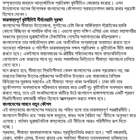
সম্পৃক্ততার মাধ্যমে আন্তর্জাতিক প্রতিরক্ষা কূটনীতিও জোরদার করেছে। এসব
উদ্যোগকে অনেক বিশ্লেষক বাংলাদেশের কৌশলগত স্বায়ত্তশাসন বজায় রাখার প্রচেষ্টা
হিসেবে দেখেন।
ভারসাম্যপূর্ণ কূটনীতিই দীর্ঘমেয়াদি সুরক্ষা
বাংলাদেশের সীমান্ত উত্তেজনা, পুশইনের চেষ্টা কিংবা সার্জিক্যাল স্ট্রাইকের হুমকি
কোনো বিচ্ছিন্ন বা সাময়িক ঘটনা নয়। এগুলো মূলত দক্ষিণ এশিয়া এবং ভারত মহাসাগরীয়
অঞ্চলের বৃহত্তর ভূরাজনৈতিক টেকটোনিক প্লেটের স্থানান্তরের বহিঃপ্রকাশ।
বাংলাদেশকে তার সার্বভৌমত্ব রক্ষা এবং অর্থনৈতিক অগ্রযাত্রা অব্যাহত রাখতে হলে
অত্যন্ত পরিপক্ক ও গতিশীল ভারসাম্যমূলক সক্ষম প্রতিরক্ষা ও কূটনৈতিক নীতি বজায়
রাখতে হবে। একইসাথে মায়ানমারের অ-রাষ্ট্রীয় শক্তিগুলোর সাথে বাস্তবভিত্তিক
যোগাযোগ এবং ভারতের সাথে দৃঢ় অথচ সমমর্যাদার ভিত্তিতে সীমান্ত আলোচনা চালিয়ে
যেতে হবে।
মনে রাখতে হবে, সীমান্তে স্থিতিশীলতা কেবল বাংলাদেশের একক প্রয়োজন নয়; বরং
ভারতের নিজস্ব উত্তর-পূর্বাঞ্চলের অর্থনৈতিক উন্নয়ন এবং মায়ানমারে বৈশ্বিক
বিনিয়োগের সুরক্ষার স্বার্থেও এই সীমান্ত শান্ত থাকা অপরিহার্য। ঢাকা যদি তার
ভূকৌশলগত অবস্থানকে সঠিকভাবে ব্যবহার করে একটি দৃঢ় কূটনৈতিক অবস্থান বজায়
রাখতে পারে, তবে এই সংকটগুলোকে কাটিয়ে উঠে বাংলাদেশ বঙ্গোপসাগরের একটি প্রধান
স্থিতিশীলতা রক্ষাকারী শক্তি হিসেবে আত্মপ্রকাশ করতে সক্ষম হবে।
বাংলাদেশের সামনে নতুন কৌশল
এই বাস্তবতায় বাংলাদেশের সবচেয়ে বড় শক্তি হলো তার ভারসাম্যপূর্ণ পররাষ্ট্রনীতি।
বাংলাদেশ দীর্ঘদিন ধরে ‘সবার সঙ্গে বন্ধুত্ব, কারও সঙ্গে বৈরিতা নয়’ নীতিকে অনুসরণ করে
এসেছে। বর্তমান ভূরাজনৈতিক বাস্তবতায় এই নীতিকে আরও পরিশীলিত রূপ দিতে
হচ্ছে।
প্রথমত, সীমান্ত ব্যবস্থাপনাকে আরও প্রযুক্তিনির্ভর করতে হবে। স্মার্ট নজরদারি,
ড্রোন, থার্মাল সেন্সর, উন্নত রাডার এবং সমন্বিত সীমান্ত তথ্যব্যবস্থা ভবিষ্যতের