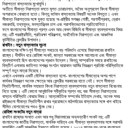
নিরাপত্তা বাস্তবতার মুখোমুখি।
অতীতে সীমান্ত নিরাপত্তা বলতে মূলত চোরাচালান, অবৈধ অনুপ্রবেশ কিংবা সীমান্ত
অপরাধকে বোঝানো হতো। কিন্তু বর্তমান বাস্তবতায় বিষয়টি অনেক বিস্তৃত। এখন
সীমান্ত নিরাপত্তার সঙ্গে যুক্ত হয়েছে অ-রাষ্ট্রীয় সশস্ত্র গোষ্ঠী, শরণার্থীপ্রবাহ, ড্রোন
নজরদারি, তথ্যযুদ্ধ, মনস্তাত্ত্বিক চাপ এবং পরাশক্তিগুলোর প্রতিযোগিতা।
ফলে বাংলাদেশের সীমান্ত প্রশ্ন এখন আর কেবল বিজিবি বা সীমান্ত ব্যবস্থাপনার বিষয়
নয়; এটি পররাষ্ট্রনীতি, প্রতিরক্ষা পরিকল্পনা, অর্থনৈতিক নিরাপত্তা এবং আঞ্চলিক
কূটনীতির কেন্দ্রীয় উপাদান।
রাখাইন : নতুন বাস্তবতার সূচনা
বাংলাদেশের দক্ষিণ-পূর্ব সীমান্তে সবচেয়ে বড় পরিবর্তন এসেছে মিয়ানমারের রাখাইন
রাজ্যে। দীর্ঘদিন ধরে রোহিঙ্গা সংকট, জান্তা সরকারের সঙ্গে আলোচনা এবং সীমান্ত
ব্যবস্থাপনাই ছিল বাংলাদেশের প্রধান উদ্বেগ। কিন্তু সাম্প্রতিক সময়ে রাখাইনের
বিস্তীর্ণ এলাকায় জাতিগত সশস্ত্র সংগঠন আরাকান আর্মির নিয়ন্ত্রণ প্রতিষ্ঠা পরিস্থিতিকে
সম্পূর্ণ নতুন মাত্রা দিয়েছে।
এখানে এখনকার একটি মৌলিক বাস্তবতা হলো- বাংলাদেশের সীমান্তের অপর পাশে
কার্যকর নিয়ন্ত্রণ অনেক ক্ষেত্রে আর কেন্দ্রীয় সরকারের হাতে নেই। ফলে সীমান্ত
স্থিতিশীলতা, মানবিক সহায়তা কিংবা নিরাপত্তা ব্যবস্থাপনায় নতুন বাস্তবতা বিবেচনায়
নিতে হচ্ছে। এটি কোনো আনুষ্ঠানিক স্বীকৃতির প্রশ্ন নয়; বরং সীমান্ত নিরাপত্তার
বাস্তব পরিস্থিতি বোঝার বিষয়। আন্তর্জাতিক সম্পর্কের ইতিহাস দেখায়, অনেক সময়
রাষ্ট্রগুলো সীমান্ত স্থিতিশীল রাখার প্রয়োজনে মাঠপর্যায়ের বাস্তবতার সঙ্গে খাপ খাইয়ে
সীমিত যোগাযোগের পথও খুঁজে নেয়।
রোহিঙ্গা সংকটের নতুন মাত্রা
রাখাইন রাজ্যের সংঘাত এখন আর শুধু মিয়ানমারের অভ্যন্তরীণ সংকট নয়; এটি
বাংলাদেশের জাতীয় নিরাপত্তা, মানবিক দায়িত্ব এবং সীমান্ত ব্যবস্থাপনার সঙ্গে সরাসরি
সম্পর্কিত একটি আঞ্চলিক ইস্যুতে পরিণত হয়েছে। ২০১৭ সালের পর থেকে বাংলাদেশ