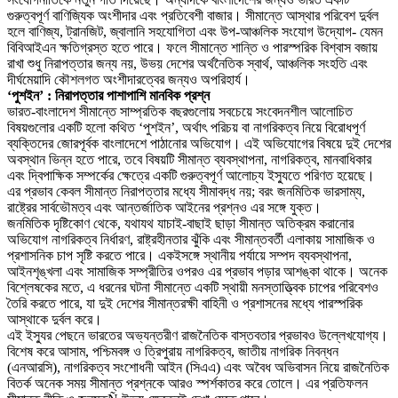
গুরুত্বপূর্ণ বাণিজ্যিক অংশীদার এবং প্রতিবেশী বাজার। সীমান্তে আস্থার পরিবেশ দুর্বল
হলে বাণিজ্য, ট্রানজিট, জ্বালানি সহযোগিতা এবং উপ-আঞ্চলিক সংযোগ উদ্যোগ- যেমন
বিবিআইএন ক্ষতিগ্রস্ত হতে পারে। ফলে সীমান্তে শান্তি ও পারস্পরিক বিশ্বাস বজায়
রাখা শুধু নিরাপত্তার জন্য নয়, উভয় দেশের অর্থনৈতিক স্বার্থ, আঞ্চলিক সংহতি এবং
দীর্ঘমেয়াদি কৌশলগত অংশীদারত্বের জন্যও অপরিহার্য।
‘পুশইন’ : নিরাপত্তার পাশাপাশি মানবিক প্রশ্ন
ভারত-বাংলাদেশ সীমান্তে সাম্প্রতিক বছরগুলোয় সবচেয়ে সংবেদনশীল আলোচিত
বিষয়গুলোর একটি হলো কথিত ‘পুশইন’, অর্থাৎ পরিচয় বা নাগরিকত্ব নিয়ে বিরোধপূর্ণ
ব্যক্তিদের জোরপূর্বক বাংলাদেশে পাঠানোর অভিযোগ। এই অভিযোগের বিষয়ে দুই দেশের
অবস্থান ভিন্ন হতে পারে, তবে বিষয়টি সীমান্ত ব্যবস্থাপনা, নাগরিকত্ব, মানবাধিকার
এবং দ্বিপাক্ষিক সম্পর্কের ক্ষেত্রে একটি গুরুত্বপূর্ণ আলোচ্য ইস্যুতে পরিণত হয়েছে।
এর প্রভাব কেবল সীমান্ত নিরাপত্তার মধ্যে সীমাবদ্ধ নয়; বরং জনমিতিক ভারসাম্য,
রাষ্ট্রের সার্বভৌমত্ব এবং আন্তর্জাতিক আইনের প্রশ্নও এর সঙ্গে যুক্ত।
জনমিতিক দৃষ্টিকোণ থেকে, যথাযথ যাচাই-বাছাই ছাড়া সীমান্ত অতিক্রম করানোর
অভিযোগ নাগরিকত্ব নির্ধারণ, রাষ্ট্রহীনতার ঝুঁকি এবং সীমান্তবর্তী এলাকায় সামাজিক ও
প্রশাসনিক চাপ সৃষ্টি করতে পারে। একইসঙ্গে স্থানীয় পর্যায়ে সম্পদ ব্যবস্থাপনা,
আইনশৃঙ্খলা এবং সামাজিক সম্প্রীতির ওপরও এর প্রভাব পড়ার আশঙ্কা থাকে। অনেক
বিশ্লেষকের মতে, এ ধরনের ঘটনা সীমান্তে একটি স্থায়ী মনস্তাত্ত্বিক চাপের পরিবেশও
তৈরি করতে পারে, যা দুই দেশের সীমান্তরক্ষী বাহিনী ও প্রশাসনের মধ্যে পারস্পরিক
আস্থাকে দুর্বল করে।
এই ইস্যুর পেছনে ভারতের অভ্যন্তরীণ রাজনৈতিক বাস্তবতার প্রভাবও উল্লেখযোগ্য।
বিশেষ করে আসাম, পশ্চিমবঙ্গ ও ত্রিপুরায় নাগরিকত্ব, জাতীয় নাগরিক নিবন্ধন
(এনআরসি), নাগরিকত্ব সংশোধনী আইন (সিএএ) এবং অবৈধ অভিবাসন নিয়ে রাজনৈতিক
বিতর্ক অনেক সময় সীমান্ত প্রশ্নকে আরও স্পর্শকাতর করে তোলে। এর প্রতিফলন