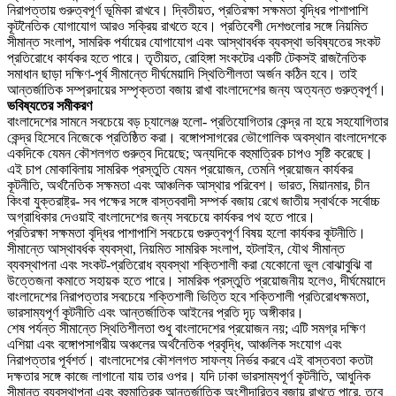
নিরাপত্তায় গুরুত্বপূর্ণ ভূমিকা রাখবে। দ্বিতীয়ত, প্রতিরক্ষা সক্ষমতা বৃদ্ধির পাশাপাশি
কূটনৈতিক যোগাযোগ আরও সক্রিয় রাখতে হবে। প্রতিবেশী দেশগুলোর সঙ্গে নিয়মিত
সীমান্ত সংলাপ, সামরিক পর্যায়ের যোগাযোগ এবং আস্থাবর্ধক ব্যবস্থা ভবিষ্যতের সংকট
প্রতিরোধে কার্যকর হতে পারে। তৃতীয়ত, রোহিঙ্গা সংকটের একটি টেকসই রাজনৈতিক
সমাধান ছাড়া দক্ষিণ-পূর্ব সীমান্তে দীর্ঘমেয়াদি স্থিতিশীলতা অর্জন কঠিন হবে। তাই
আন্তর্জাতিক সম্প্রদায়ের সম্পৃক্ততা বজায় রাখা বাংলাদেশের জন্য অত্যন্ত গুরুত্বপূর্ণ।
ভবিষ্যতের সমীকরণ
বাংলাদেশের সামনে সবচেয়ে বড় চ্যালেঞ্জ হলো- প্রতিযোগিতার কেন্দ্র না হয়ে সহযোগিতার
কেন্দ্র হিসেবে নিজেকে প্রতিষ্ঠিত করা। বঙ্গোপসাগরের ভৌগোলিক অবস্থান বাংলাদেশকে
একদিকে যেমন কৌশলগত গুরুত্ব দিয়েছে; অন্যদিকে বহুমাত্রিক চাপও সৃষ্টি করেছে।
এই চাপ মোকাবিলায় সামরিক প্রস্তুতি যেমন প্রয়োজন, তেমনি প্রয়োজন কার্যকর
কূটনীতি, অর্থনৈতিক সক্ষমতা এবং আঞ্চলিক আস্থার পরিবেশ। ভারত, মিয়ানমার, চীন
কিংবা যুক্তরাষ্ট্র- সব পক্ষের সঙ্গে বাস্তববাদী সম্পর্ক বজায় রেখে জাতীয় স্বার্থকে সর্বোচ্চ
অগ্রাধিকার দেওয়াই বাংলাদেশের জন্য সবচেয়ে কার্যকর পথ হতে পারে।
প্রতিরক্ষা সক্ষমতা বৃদ্ধির পাশাপাশি সবচেয়ে গুরুত্বপূর্ণ বিষয় হলো কার্যকর কূটনীতি।
সীমান্তে আস্থাবর্ধক ব্যবস্থা, নিয়মিত সামরিক সংলাপ, হটলাইন, যৌথ সীমান্ত
ব্যবস্থাপনা এবং সংকট-প্রতিরোধ ব্যবস্থা শক্তিশালী করা যেকোনো ভুল বোঝাবুঝি বা
উত্তেজনা কমাতে সহায়ক হতে পারে। সামরিক প্রস্তুতি প্রয়োজনীয় হলেও, দীর্ঘমেয়াদে
বাংলাদেশের নিরাপত্তার সবচেয়ে শক্তিশালী ভিত্তি হবে শক্তিশালী প্রতিরোধক্ষমতা,
ভারসাম্যপূর্ণ কূটনীতি এবং আন্তর্জাতিক আইনের প্রতি দৃঢ় অঙ্গীকার।
শেষ পর্যন্ত সীমান্তে স্থিতিশীলতা শুধু বাংলাদেশের প্রয়োজন নয়; এটি সমগ্র দক্ষিণ
এশিয়া এবং বঙ্গোপসাগরীয় অঞ্চলের অর্থনৈতিক প্রবৃদ্ধি, আঞ্চলিক সংযোগ এবং
নিরাপত্তার পূর্বশর্ত। বাংলাদেশের কৌশলগত সাফল্য নির্ভর করবে এই বাস্তবতা কতটা
দক্ষতার সঙ্গে কাজে লাগানো যায় তার ওপর। যদি ঢাকা ভারসাম্যপূর্ণ কূটনীতি, আধুনিক
সীমান্ত ব্যবস্থাপনা এবং বহুমাত্রিক আন্তর্জাতিক অংশীদারিত্ব বজায় রাখতে পারে, তবে