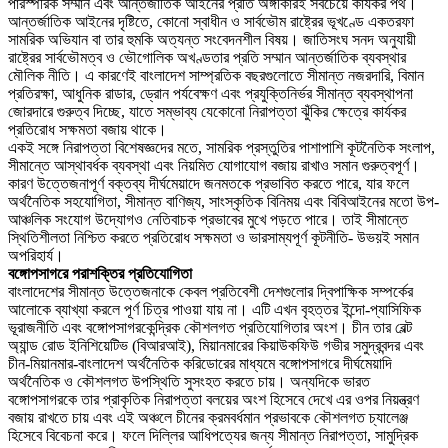
পারস্পরিক সম্মান এবং আন্তর্জাতিক আইনের প্রতি অঙ্গীকারই সবচেয়ে কার্যকর পথ।
আন্তর্জাতিক আইনের দৃষ্টিতে, কোনো স্বাধীন ও সার্বভৌম রাষ্ট্রের ভূখণ্ডে একতরফা
সামরিক অভিযান বা তার হুমকি অত্যন্ত সংবেদনশীল বিষয়। জাতিসংঘ সনদ অনুযায়ী
রাষ্ট্রের সার্বভৌমত্ব ও ভৌগোলিক অখণ্ডতার প্রতি সম্মান আন্তর্জাতিক ব্যবস্থার
মৌলিক নীতি। এ কারণেই বাংলাদেশ সাম্প্রতিক বছরগুলোতে সীমান্ত নজরদারি, বিমান
প্রতিরক্ষা, আধুনিক রাডার, ড্রোন পর্যবেক্ষণ এবং প্রযুক্তিনির্ভর সীমান্ত ব্যবস্থাপনা
জোরদারে গুরুত্ব দিচ্ছে, যাতে সম্ভাব্য যেকোনো নিরাপত্তা ঝুঁকির ক্ষেত্রে কার্যকর
প্রতিরোধ সক্ষমতা বজায় থাকে।
একই সঙ্গে নিরাপত্তা বিশেষজ্ঞদের মতে, সামরিক প্রস্তুতির পাশাপাশি কূটনৈতিক সংলাপ,
সীমান্তে আস্থাবর্ধক ব্যবস্থা এবং নিয়মিত যোগাযোগ বজায় রাখাও সমান গুরুত্বপূর্ণ।
কারণ উত্তেজনাপূর্ণ বক্তব্য দীর্ঘমেয়াদে জনমতকে প্রভাবিত করতে পারে, যার ফলে
অর্থনৈতিক সহযোগিতা, সীমান্ত বাণিজ্য, সাংস্কৃতিক বিনিময় এবং বিবিআইনের মতো উপ-
আঞ্চলিক সংযোগ উদ্যোগও নেতিবাচক প্রভাবের মুখে পড়তে পারে। তাই সীমান্তে
স্থিতিশীলতা নিশ্চিত করতে প্রতিরোধ সক্ষমতা ও ভারসাম্যপূর্ণ কূটনীতি- উভয়ই সমান
অপরিহার্য।
বঙ্গোপসাগরে পরাশক্তির প্রতিযোগিতা
বাংলাদেশের সীমান্ত উত্তেজনাকে কেবল প্রতিবেশী দেশগুলোর দ্বিপাক্ষিক সম্পর্কের
আলোকে ব্যাখ্যা করলে পূর্ণ চিত্র পাওয়া যায় না। এটি এখন বৃহত্তর ইন্দো-প্যাসিফিক
ভূরাজনীতি এবং বঙ্গোপসাগরকেন্দ্রিক কৌশলগত প্রতিযোগিতার অংশ। চীন তার বেল্ট
অ্যান্ড রোড ইনিশিয়েটিভ (বিআরআই), মিয়ানমারের কিয়াউকফিউ গভীর সমুদ্রবন্দর এবং
চীন-মিয়ানমার-বাংলাদেশ অর্থনৈতিক করিডোরের মাধ্যমে বঙ্গোপসাগরে দীর্ঘমেয়াদি
অর্থনৈতিক ও কৌশলগত উপস্থিতি সুসংহত করতে চায়। অন্যদিকে ভারত
বঙ্গোপসাগরকে তার প্রাকৃতিক নিরাপত্তা বলয়ের অংশ হিসেবে দেখে এর ওপর নিয়ন্ত্রণ
বজায় রাখতে চায় এবং এই অঞ্চলে চীনের ক্রমবর্ধমান প্রভাবকে কৌশলগত চ্যালেঞ্জ
হিসেবে বিবেচনা করে। ফলে দিল্লির আধিপত্যের জন্য সীমান্ত নিরাপত্তা, সামুদ্রিক