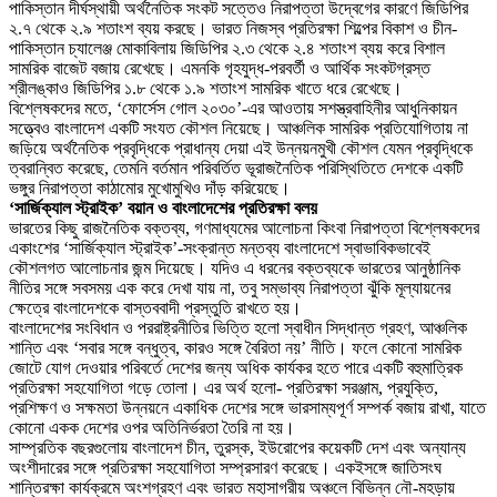
পাকিস্তান দীর্ঘস্থায়ী অর্থনৈতিক সংকট সত্তেও নিরাপত্তা উদ্বেগের কারণে জিডিপির
২.৭ থেকে ২.৯ শতাংশ ব্যয় করছে। ভারত নিজস্ব প্রতিরক্ষা শিল্পের বিকাশ ও চীন-
পাকিস্তান চ্যালেঞ্জ মোকাবিলায় জিডিপির ২.৩ থেকে ২.৪ শতাংশ ব্যয় করে বিশাল
সামরিক বাজেট বজায় রেখেছে। এমনকি গৃহযুদ্ধ-পরবর্তী ও আর্থিক সংকটগ্রস্ত
শ্রীলঙ্কাও জিডিপির ১.৮ থেকে ১.৯ শতাংশ সামরিক খাতে ধরে রেখেছে।
বিশ্লেষকদের মতে, ‘ফোর্সেস গোল ২০৩০’-এর আওতায় সশস্ত্রবাহিনীর আধুনিকায়ন
সত্ত্বেও বাংলাদেশ একটি সংযত কৌশল নিয়েছে। আঞ্চলিক সামরিক প্রতিযোগিতায় না
জড়িয়ে অর্থনৈতিক প্রবৃদ্ধিকে প্রাধান্য দেয়া এই উন্নয়নমুখী কৌশল যেমন প্রবৃদ্ধিকে
ত্বরান্বিত করেছে, তেমনি বর্তমান পরিবর্তিত ভূরাজনৈতিক পরিস্থিতিতে দেশকে একটি
ভঙ্গুর নিরাপত্তা কাঠামোর মুখোমুখিও দাঁড় করিয়েছে।
‘সার্জিক্যাল স্ট্রাইক’ বয়ান ও বাংলাদেশের প্রতিরক্ষা বলয়
ভারতের কিছু রাজনৈতিক বক্তব্য, গণমাধ্যমের আলোচনা কিংবা নিরাপত্তা বিশ্লেষকদের
একাংশের ‘সার্জিক্যাল স্ট্রাইক’-সংক্রান্ত মন্তব্য বাংলাদেশে স্বাভাবিকভাবেই
কৌশলগত আলোচনার জন্ম দিয়েছে। যদিও এ ধরনের বক্তব্যকে ভারতের আনুষ্ঠানিক
নীতির সঙ্গে সবসময় এক করে দেখা যায় না, তবু সম্ভাব্য নিরাপত্তা ঝুঁকি মূল্যায়নের
ক্ষেত্রে বাংলাদেশকে বাস্তববাদী প্রস্তুতি রাখতে হয়।
বাংলাদেশের সংবিধান ও পররাষ্ট্রনীতির ভিত্তি হলো স্বাধীন সিদ্ধান্ত গ্রহণ, আঞ্চলিক
শান্তি এবং ‘সবার সঙ্গে বন্ধুত্ব, কারও সঙ্গে বৈরিতা নয়’ নীতি। ফলে কোনো সামরিক
জোটে যোগ দেওয়ার পরিবর্তে দেশের জন্য অধিক কার্যকর হতে পারে একটি বহুমাত্রিক
প্রতিরক্ষা সহযোগিতা গড়ে তোলা। এর অর্থ হলো- প্রতিরক্ষা সরঞ্জাম, প্রযুক্তি,
প্রশিক্ষণ ও সক্ষমতা উন্নয়নে একাধিক দেশের সঙ্গে ভারসাম্যপূর্ণ সম্পর্ক বজায় রাখা, যাতে
কোনো একক দেশের ওপর অতিনির্ভরতা তৈরি না হয়।
সাম্প্রতিক বছরগুলোয় বাংলাদেশ চীন, তুরস্ক, ইউরোপের কয়েকটি দেশ এবং অন্যান্য
অংশীদারের সঙ্গে প্রতিরক্ষা সহযোগিতা সম্প্রসারণ করেছে। একইসঙ্গে জাতিসংঘ
শান্তিরক্ষা কার্যক্রমে অংশগ্রহণ এবং ভারত মহাসাগরীয় অঞ্চলে বিভিন্ন নৌ-মহড়ায়