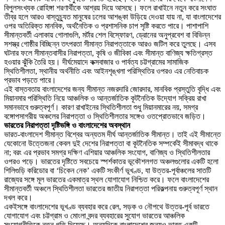
বিপুলসংখ্যক রোহিঙ্গা শরণার্থীকে আশ্রয় দিয়ে আসছে। ফলে রাখাইনে নতুন করে সংঘাত
তীব্র হলে আরও বাস্তুচ্যুত মানুষের ঢলের আশঙ্কা উড়িয়ে দেওয়া যায় না, যা বাংলাদেশের
ওপর অতিরিক্ত মানবিক, অর্থনৈতিক ও প্রশাসনিক চাপ সৃষ্টি করতে পারে। পাশাপাশি
সীমান্তবর্তী এলাকায় গোলাগুলি, মর্টার শেল বিস্ফোরণ, ড্রোনের অনুপ্রবেশ বা বিভিন্ন
সশস্ত্র গোষ্ঠীর বিচ্ছিন্ন তৎপরতা সীমান্ত নিরাপত্তাকে আরও জটিল করে তুলছে। এসব
ঘটনার ফলে সীমান্তবাসীর নিরাপত্তা, কৃষি ও জীবিকা এবং সীমান্ত বাণিজ্য ক্ষতিগ্রস্ত
হওয়ার ঝুঁকি তৈরি হয়। দীর্ঘমেয়াদে কক্সবাজার ও পার্বত্য চট্টগ্রামের সামাজিক
স্থিতিশীলতা, স্থানীয় অর্থনীতি এবং আইনশৃঙ্খলা পরিস্থিতির ওপরও এর নেতিবাচক
প্রভাব পড়তে পারে।
এই বাস্তবতায় বাংলাদেশের জন্য সীমান্ত নজরদারি জোরদার, মানবিক প্রস্তুতি বৃদ্ধি এবং
মিয়ানমার পরিস্থিতি নিয়ে আঞ্চলিক ও আন্তর্জাতিক কূটনৈতিক উদ্যোগ সক্রিয় রাখা
সমানভাবে গুরুত্বপূর্ণ। কারণ রাখাইনের স্থিতিশীলতা শুধু মিয়ানমারের নয়, সমগ্র
বঙ্গোপসাগরীয় অঞ্চলের নিরাপত্তা ও স্থিতিশীলতার সঙ্গেও ওতপ্রোতভাবে জড়িত।
ভারতের নিরাপত্তা দৃষ্টিভঙ্গি ও বাংলাদেশের অবস্থান
ভারত-বাংলাদেশ সীমান্ত বিশ্বের অন্যতম দীর্ঘ আন্তর্জাতিক সীমান্ত। তাই এই সীমান্তে
যেকোনো উত্তেজনা কেবল দুই দেশের নিরাপত্তা বা কূটনৈতিক সম্পর্কেই সীমাবদ্ধ থাকে
না; বরং এর প্রভাব সমগ্র দক্ষিণ এশিয়ার আঞ্চলিক সংযোগ, বাণিজ্য ও স্থিতিশীলতার
ওপরও পড়ে। ভারতের দৃষ্টিতে সবচেয়ে স্পর্শকাতর ভূকৌশলগত অঞ্চলগুলোর একটি হলো
শিলিগুড়ি করিডোর বা ‘চিকেন নেক’ একটি সংকীর্ণ ভূখণ্ড, যা উত্তর-পূর্বাঞ্চলের সাতটি
রাজ্যের সঙ্গে মূল ভারতের একমাত্র স্থল যোগাযোগ নিশ্চিত করে। ফলে বাংলাদেশের
সীমান্তবর্তী অঞ্চলে স্থিতিশীলতা ভারতের জাতীয় নিরাপত্তা পরিকল্পনায় গুরুত্বপূর্ণ স্থান
দখল করে।
একইসঙ্গে বাংলাদেশের ভূখণ্ড ব্যবহার করে রেল, সড়ক ও নৌপথে উত্তর-পূর্ব ভারতে
যোগাযোগ এবং চট্টগ্রাম ও মোংলা বন্দর ব্যবহারের সুযোগ ভারতের আঞ্চলিক
সংযোগনীতিকে নতুন গতি দিয়েছে। অন্যদিকে বাংলাদেশের জন্যও ভারত একটি