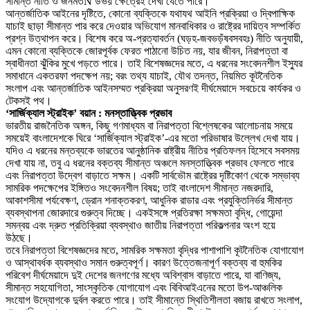
সীমান্ত নীতি ও জনমতÑ উভয় ক্ষেত্রেই দেখা যেতে পারে।
আন্তর্জাতিক আইনের দৃষ্টিতে, কোনো ব্যক্তিকে যথাযথ আইনি প্রক্রিয়া ও দ্বিপাক্ষিক
যাচাই ছাড়া সীমান্ত পার করে দেওয়ার অভিযোগ মানবাধিকার ও রাষ্ট্রের দায়িত্ব সম্পর্কিত
প্রশ্ন উত্থাপন করে। বিশেষ করে অ-প্রত্যাবর্তন (ঘড়হ-জবভড়ঁষবসবহঃ) নীতি অনুযায়ী,
এমন কোনো ব্যক্তিকে জোরপূর্বক ফেরত পাঠানো উচিত নয়, যার জীবন, নিরাপত্তা বা
স্বাধীনতা ঝুঁকির মুখে পড়তে পারে। তাই বিশেষজ্ঞদের মতে, এ ধরনের সংবেদনশীল ইস্যুর
সমাধানে একতরফা পদক্ষেপ নয়; বরং তথ্য যাচাই, যৌথ তদন্ত, নিয়মিত কূটনৈতিক
সংলাপ এবং আন্তর্জাতিক আইনসম্মত প্রক্রিয়া অনুসরণই দীর্ঘমেয়াদে সবচেয়ে কার্যকর ও
টেকসই পথ।
‘সার্জিক্যাল স্ট্রাইক’ বয়ান : মনস্তাত্ত্বিক প্রভাব
ভারতীয় রাজনৈতিক অঙ্গন, কিছু গণমাধ্যম বা নিরাপত্তা বিশ্লেষকের আলোচনায় সময়ে
সময়েই বাংলাদেশকে ঘিরে ‘সার্জিক্যাল স্ট্রাইক’-এর মতো পরিভাষার উল্লেখ দেখা যায়।
যদিও এ ধরনের মন্তব্যকে ভারতের আনুষ্ঠানিক রাষ্ট্রীয় নীতির প্রতিফলন হিসেবে সবসময়
দেখা যায় না, তবু এ ধরনের বক্তব্য সীমান্ত অঞ্চলে মনস্তাত্ত্বিক প্রভাব ফেলতে পারে
এবং নিরাপত্তা উদ্বেগ বাড়াতে সক্ষম। একটি সার্বভৌম রাষ্ট্রের দৃষ্টিকোণ থেকে সম্ভাব্য
সামরিক পদক্ষেপের ইঙ্গিতও সংবেদনশীল বিষয়; তাই বাংলাদেশ সীমান্ত নজরদারি,
আকাশসীমা পর্যবেক্ষণ, ড্রোন শনাক্তকরণ, আধুনিক রাডার এবং প্রযুক্তিনির্ভর সীমান্ত
ব্যবস্থাপনা জোরদারে গুরুত্ব দিচ্ছে। একইসঙ্গে প্রতিরক্ষা সক্ষমতা বৃদ্ধি, গোয়েন্দা
সমন্বয় এবং দ্রুত প্রতিক্রিয়া ব্যবস্থাও জাতীয় নিরাপত্তা পরিকল্পনার অংশ হয়ে
উঠছে।
তবে নিরাপত্তা বিশেষজ্ঞদের মতে, সামরিক সক্ষমতা বৃদ্ধির পাশাপাশি কূটনৈতিক যোগাযোগ
ও আস্থাবর্ধক ব্যবস্থাও সমান গুরুত্বপূর্ণ। কারণ উত্তেজনাপূর্ণ বক্তব্য বা হুমকির
পরিবেশ দীর্ঘমেয়াদে দুই দেশের জনগণের মধ্যে অবিশ্বাস বাড়াতে পারে, যা বাণিজ্য,
সীমান্ত সহযোগিতা, সাংস্কৃতিক যোগাযোগ এবং বিবিআইএনের মতো উপ-আঞ্চলিক
সংযোগ উদ্যোগকে দুর্বল করতে পারে। তাই সীমান্তে স্থিতিশীলতা বজায় রাখতে সংলাপ,