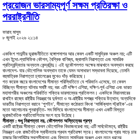
প্রয়োজন ভারসাম্যপূর্ণ সক্ষম প্রতিরক্ষা ও
পররাষ্ট্রনীতি
ফারাহ মাসুম
৮ জুলাই ২০২৬ ২১:১৪
একবিংশ শতাব্দীর ভূরাজনীতিতে বঙ্গোপসাগর আর কেবল একটি সামুদ্রিক অঞ্চল নয়; এটি
এখন ইন্দো-প্যাসিফিক কৌশল, বৈশ্বিক বাণিজ্য, জ্বালানি নিরাপত্তা এবং সামরিক
প্রতিদ্বন্দ্বিতার অন্যতম কেন্দ্রবিন্দু। এই ভূকৌশলগত অক্ষের মাঝখানে অবস্থান করছে
বাংলাদেশ- যার ভৌগোলিক অবস্থান তাকে যেমন অসাধারণ সম্ভাবনা দিয়েছে, তেমনি
বহুমাত্রিক নিরাপত্তা চ্যালেঞ্জের মুখেও দাঁড় করিয়েছে।
গত কয়েক বছরে বাংলাদেশের সীমান্ত পরিস্থিতিতে যে পরিবর্তন এসেছে, তা কেবল
বিচ্ছিন্ন সীমান্ত ঘটনার সমষ্টি নয়; বরং এটি দক্ষিণ এশিয়া, দক্ষিণ-পূর্ব এশিয়া এবং ভারত
মহাসাগরীয় অঞ্চলের পরিবর্তিত শক্তির ভারসাম্যের প্রতিফলন। একদিকে মিয়ানমারের
রাখাইন রাজ্যে রাষ্ট্রীয় নিয়ন্ত্রণের দুর্বলতা ও অ-রাষ্ট্রীয় সশস্ত্র শক্তির উত্থান; অন্যদিকে
ভারতীয় নিরাপত্তা বয়ানে ‘পুশইন’, সীমান্তে কঠোরতা কিংবা ‘সার্জিক্যাল স্ট্রাইক’-এর
মতো আলোচনার পুনরাবৃত্তি- সব মিলিয়ে বাংলাদেশের সীমান্ত এখন একটি বিস্তৃত
ভূরাজনৈতিক প্রতিযোগিতার অংশ হয়ে উঠেছে।
সীমান্ত : শুধু নিরাপত্তা নয়, কৌশলগত অস্তিত্বের প্রশ্ন
একটি রাষ্ট্রের সীমান্ত কেবল ভৌগোলিক বিভাজনরেখা নয়; এটি সার্বভৌমত্ব, রাষ্ট্রীয়
নিয়ন্ত্রণ এবং রাজনৈতিক স্বাধীনতার প্রথম প্রতিরক্ষা স্তর। বাংলাদেশের প্রায় সাড়ে চার
হাজার কিলোমিটার স্থলসীমান্ত এবং বিস্তৃত সামুদ্রিক অঞ্চল এখন নতুন ধরনের