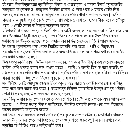
চট্টগ্রাম বিশ্ববিদ্যালয়ের প্রাণিবিদ্যা বিভাগের চেয়ারম্যান ও হালদা রিসার্চ ল্যাবরেটরির
সমন্বয়ক অধ্যাপক ড. মনজুরুল কিবরিয়া জানান, এ বছর প্রায় ৬ হাজার কেজি ডিম
সংগ্রহ করা হয়েছে, যা থেকে আনুমানিক ১৫৫ কেজি পোনা উৎপাদন সম্ভব। বর্তমান
বাজারদর অনুযায়ী প্রতি কেজি পোনা ১ লাখ থেকে ১ লাখ ৫০ হাজার টাকা ধরে এ মৌসুমে
প্রায় ২ কোটি টাকার বাণিজ্যের সম্ভাবনা রয়েছে।
হাটহাজারী উপজেলা মৎস্য কর্মকর্তা শওকত আলী বলেন, মা মাছ আগেভাগে ডিম ছাড়ায় এ
বছর উৎপাদন কিছুটা কম হয়েছে। তবে ডিমের মান ভালো হওয়ায় উৎপাদিত পোনার
গুণগতমানও উন্নত হয়েছে, ফলে বাজারে এর চাহিদা বেড়েছে। তিনি আরও জানান,
উপজেলা প্রশাসনের পক্ষ থেকে নিয়মিত তদারকি করা হচ্ছে। পানি ও বিদ্যুৎসহ
প্রয়োজনীয় সহায়তা নিশ্চিত করা হয়েছে এবং বাইরের পোনা এনে প্রতারণা রোধে কঠোর
নজরদারি চালানো হচ্ছে।
ডিম সংগ্রহকারী কামাল উদ্দিন সওদাগর বলেন, ‘এ বছর ডিম কিছুটা কম পেলেও বাজারে
চাহিদা বেশি থাকায় ভালো দাম পাওয়া যাচ্ছে। আমি ১২ বালতি ডিম সংগ্রহ করেছি, যা
থেকে প্রায় ৩ কেজি পোনা পাওয়া যাবে। প্রতি কেজি ১ লাখ ৬০ হাজার টাকা দরে বিক্রির
বায়না করেছি। কিছু পোনা নিজের পুকুরেও চাষ করব।’
সব মিলিয়ে চলতি মৌসুমে হাটহাজারীকে কেন্দ্র করে প্রায় ২ কোটি টাকার পোনা বাণিজ্য
হতে পারে বলে ধারণা করা হচ্ছে। ইতোমধ্যে বিভিন্ন হ্যাচারিতে উল্লেখযোগ্য পরিমাণ
পোনা বিক্রি হয়েছে এবং লেনদেন ক্রমেই বাড়ছে।
তবে কিছু অসাধু চক্র পোনার সঙ্গে ভেজাল মেশানোর চেষ্টা করতে পারে- এমন আশঙ্কাও
রয়েছে। এ বিষয়ে মৎস্য বিভাগ জানিয়েছে, নিয়মিত তদারকি চলছে এবং মান নিয়ন্ত্রণে
কঠোর নজরদারি অব্যাহত রয়েছে।
সংশ্লিষ্টরা মনে করছেন, হালদা নদীর এই প্রাকৃতিক সম্পদ সঠিক ব্যবস্থাপনার মাধ্যমে
আরও উন্নত করা গেলে ভবিষ্যতে দেশের মৎস্য খাতে গুরুত্বপূর্ণ অবদান রাখবে এবং
স্থানীয় অর্থনীতিও আরও শক্তিশালী হবে।