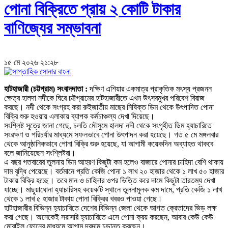
পোনা বিক্রিতে প্রায় ২ কোটি টাকার
বাণিজ্যের সম্ভাবনা
১৫ মে ২০২৬ ২১:২৮
হাটহাজারী (চট্টগ্রাম) সংবাদদাতা :
দক্ষিণ এশিয়ার একমাত্র প্রাকৃতিক মৎস্য প্রজনন
ক্ষেত্র হালদা নদীকে ঘিরে চট্টগ্রামের হাটহাজারীতে এখন উৎসবমুখর পরিবেশ বিরাজ
করছে। নদী থেকে সংগ্রহ করা রুইজাতীয় মাছের নিষিক্ত ডিম থেকে উৎপাদিত পোনা
বিক্রি শুরু হওয়ায় এলাকায় ব্যাপক কর্মচাঞ্চল্য দেখা দিয়েছে।
সংশ্লিষ্ট সূত্রে জানা গেছে, চলতি মৌসুমে হালদা নদী থেকে সংগৃহীত ডিম হ্যাচারিতে
সংরক্ষণ ও পরিচর্যার মাধ্যমে সফলভাবে পোনা উৎপাদন করা হয়েছে। গত ৫ মে মঙ্গলবার
থেকে আনুষ্ঠানিকভাবে পোনা বিক্রি শুরু হয়েছে, যা আগামী কয়েকদিন অব্যাহত থাকবে
বলে জানিয়েছেন সংশ্লিষ্টরা।
এ বছর গতবারের তুলনায় ডিম আহরণ কিছুটা কম হলেও বাজারে পোনার চাহিদা বেশি থাকায়
দাম বৃদ্ধি পেয়েছে। বর্তমানে প্রতি কেজি পোনা ১ লাখ ২০ হাজার থেকে ১ লাখ ৫০ হাজার
টাকায় বিক্রি হচ্ছে। তবে মান ও চাহিদার ওপর ভিত্তি করে দামে কিছুটা তারতম্য দেখা
যাচ্ছে। মাছুয়াঘোনা হ্যাচারিসহ কয়েকটি স্থানে তুলনামূলক কম দামে, প্রতি কেজি ১ লাখ
থেকে ১ লাখ ৫ হাজার টাকায় পোনা বিক্রির খবরও পাওয়া গেছে।
হাটহাজারীর বিভিন্ন হ্যাচারিতে দেশের বিভিন্ন জেলা থেকে আগত ক্রেতাদের ভিড় লক্ষ
করা গেছে। অনেকেই সরাসরি হ্যাচারিতে এসে পোনা ক্রয় করছেন, আবার কেউ কেউ
মোবাইল ফোনের মাধ্যমে আগাম দরদাম চূড়ান্ত করছেন।