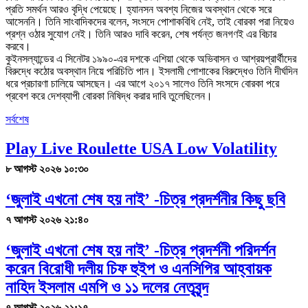
প্রতি সমর্থন আরও বৃদ্ধি পেয়েছে। হ্যানসন অবশ্য নিজের অবস্থান থেকে সরে
আসেননি। তিনি সাংবাদিকদের বলেন, সংসদে পোশাকবিধি নেই, তাই বোরকা পরা নিয়েও
প্রশ্ন ওঠার সুযোগ নেই। তিনি আরও দাবি করেন, শেষ পর্যন্ত জনগণই এর বিচার
করবে।
কুইনসল্যান্ডের এ সিনেটর ১৯৯০-এর দশকে এশিয়া থেকে অভিবাসন ও আশ্রয়প্রার্থীদের
বিরুদ্ধে কঠোর অবস্থান নিয়ে পরিচিতি পান। ইসলামী পোশাকের বিরুদ্ধেও তিনি দীর্ঘদিন
ধরে প্রচারণা চালিয়ে আসছেন। এর আগে ২০১৭ সালেও তিনি সংসদে বোরকা পরে
প্রবেশ করে দেশব্যাপী বোরকা নিষিদ্ধ করার দাবি তুলেছিলেন।
সর্বশেষ
Play Live Roulette USA Low Volatility
৮ আগস্ট ২০২৬ ১০:৩০
‘জুলাই এখনো শেষ হয় নাই’ -চিত্র প্রদর্শনীর কিছু ছবি
৭ আগস্ট ২০২৬ ২১:৪০
‘জুলাই এখনো শেষ হয় নাই’ -চিত্র প্রদর্শনী পরিদর্শন
করেন বিরোধী দলীয় চিফ হুইপ ও এনসিপির আহ্বায়ক
নাহিদ ইসলাম এমপি ও ১১ দলের নেতৃবৃন্দ
৭ আগস্ট ২০২৬ ২১:১৭