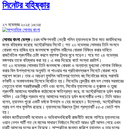
সিনেটর বহিষ্কার
২৭ নভেম্বর ২০২৫ ১৬:৩৫
সোনার বাংলা ডেস্ক :
চরম দক্ষিণপন্থী নেত্রী পলিন হ্যানসনকে টানা সাত কার্যদিবসের
জন্য বহিষ্কার করেছে অস্ট্রেলিয়ার সিনেট। গত ২৩ নভেম্বর সোমবার তিনি সংসদে
বোরকা পরে হাজির হয়ে জনসমক্ষে মুসলিম নারীদের বোরকা নিষিদ্ধ করার দাবিতে
রাজনৈতিক প্রদর্শনীর চেষ্টা করলে ব্যাপক নিন্দার মুখে পড়েন। পরে গত ২৪ নভেম্বর
মঙ্গলবার তাকে বহিষ্কার করা হয়। এ খবর দিয়েছে বার্তা সংস্থা রয়টার্স।
গত ২৩ নভেম্বর সোমবার তিনি জনসমক্ষে বোরকা ও অন্যান্য মুখঢাকা পোশাক নিষিদ্ধ
করার বিল উপস্থাপনের অনুমতি না পাওয়ার পর প্রতিবাদস্বরূপ সিনেটে বোরকা পরে
প্রবেশ করেন। তার এ আচরণ মুসলিম আইনপ্রণেতাসহ বহু সিনেটরের কাছে সরাসরি
বর্ণবাদী ও অবমাননাকর হিসেবে বিবেচিত হয়। সিনেটের কেন্দ্রীয় বাম দল লেবার সরকারের
নেতৃত্বে থাকা পররাষ্ট্রমন্ত্রী পেনি ওয়ং বলেন, সিনেটর হ্যানসনের এ ঘৃণাত্মক ও তুচ্ছ
প্রদর্শনী আমাদের সামাজিক কাঠামোকে ক্ষতিগ্রস্ত করে, যা অস্ট্রেলিয়াকে দুর্বল করার
শামিল। এর নিষ্ঠুর প্রভাব পড়ে আমাদের সবচেয়ে দুর্বল জনগোষ্ঠীর ওপর। তিনি আরও
বলেন, হ্যানসন পুরো একটি ধর্মকে উপহাস ও হেয় করেছেন। উল্লেখ্য, অস্ট্রেলিয়ায়
প্রায় দশ লাখ মুসলিম রয়েছে। হ্যানসনের বিরুদ্ধে নিন্দা প্রস্তাবটি ৫৫-৫ ভোটে পাস
হয়।
বর্ধমান জাতীয়তাবাদী মনোভাব ও অভিবাসনবিরোধী রাজনীতি কাজে লাগিয়ে হ্যানসনের
ওয়ান নেশন পার্টি গত মে মাসের সাধারণ নির্বাচনে সিনেটে আরও দুটি আসন পেয়ে এখন
চারটি আসনের দলের রূপ নিয়েছে। সাম্প্রতিক জনমত জরিপে হ্যানসন ও তার দলের