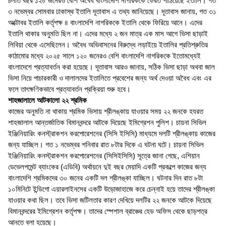
চলতি বছর ১২০ জনেরও বেশি অবৈধ বাংলাদেশি নাগরিককে ফেরত পাঠিয়েছে ইতালি। গত
৩ নভেম্বর সোমবার ঢাকাস্থ ইতালি দূতাবাস এ তথ্য জানিয়েছে। দূতাবাস জানায়, গত ৩১
অক্টোবর ইতালি কর্তৃপক্ষ ৪ বাংলাদেশি নাগরিককে ইতালি থেকে ফিরিয়ে আনে। এদের
ইতালি থাকার অনুমতি ছিল না। এদের মধ্যে ২ জন মাত্র এক মাস আগে ভিসা ছাড়াই
লিবিয়া থেকে এসেছিলেন। অবৈধ অভিবাসনের বিরুদ্ধে লড়াইয়ে ইতালির প্রতিশ্রুতির
কাঠামোর মধ্যে ২০২৫ সালে ১২০ জনেরও বেশি বাংলাদেশি নাগরিককে ইতোমধ্যেই
বাংলাদেশে প্রত্যাবর্তন করা হয়েছে। দূতাবাস আরও জানায়, সঠিক ভিসা ছাড়া অথবা জাল
ভিসা নিয়ে পাচারকারী ও দালালদের ইতালিতে প্রবেশের জন্য অর্থ দেওয়া অবৈধ এবং এর
ফলে তাৎক্ষণিকভাবে প্রত্যাবর্তন প্রক্রিয়া শুরু হবে।
শাহজালালে আটকালো ২২ শ্রমিক
কাজের অনুমতি না থাকায় শ্রমিক ভিসায় শ্রীলঙ্কায় যাওয়ার সময় ২২ জনকে হযরত
শাহজালাল আন্তর্জাতিক বিমানবন্দরে আটকে দিয়েছে ইমিগ্রেশন পুলিশ। চায়না সিভিল
ইঞ্জিনিয়ারিং কনস্ট্রাকশন করপোরেশনের (সিসি ইসিসি) মাধ্যমে দলটি শ্রীলঙ্কায় কাজের
জন্য যাচ্ছিল। গত ১ নভেম্বর শনিবার রাত ৮টার দিকে এ ঘটনা ঘটে। চায়না সিভিল
ইঞ্জিনিয়ারিং কনস্ট্রাকশন করপোরেশনের (সিসিইসিসি) সূত্রে জানা গেছে, এশিয়ান
ডেভেলপমেন্ট ব্যাংকের (এডিবি) অর্থায়নে দুই বছর মেয়াদি একটি প্রকল্পে কাজের জন্য
বাংলাদেশি শ্রমিকদের ৩০ জনের একটি দল শ্রীলঙ্কা যাচ্ছিল। ঘটনার দিন রাত ৮টা
১০মিনিটে ইন্ডিগো এয়ারলাইনসের একটি উড়োজাহাজে করে চেন্নাই হয়ে তাদের শ্রীলঙ্কা
যাওয়ার কথা ছিল। তবে ভিসা জটিলতার কারণ দেখিয়ে দলটির ২২ জনকে আটকে দিয়েছে
বিমানবন্দরের ইমিগ্রেশন কর্তৃপক্ষ। তাদের স্পেশাল ব্রাঞ্চের হেড অফিস থেকে ছাড়পত্র
আনতে বলা হয়েছে।