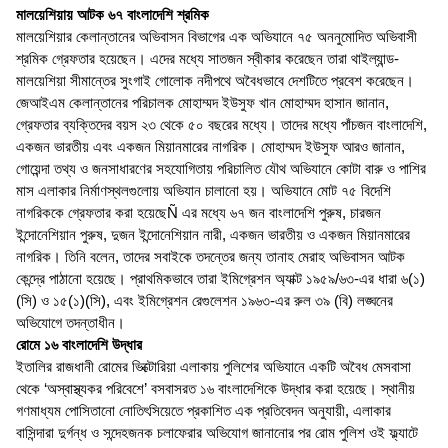
মালয়েশিয়ায় আটক ৬৭ বাংলাদেশি শ্রমিক
মালয়েশিয়ার কেলান্তানের অভিবাসন বিভাগের এক অভিযানে ৭৫ অননুমোদিত অভিবাসী
শ্রমিক গ্রেফতার হয়েছেন। এদের মধ্যে সাতজন স্বীকার করেছেন তারা থাইল্যান্ড-
মালয়েশিয়া সীমান্তের সুংগাই গোলোক নদীপথে অবৈধভাবে দেশটিতে প্রবেশ করেছেন।
জেআইএম কেলান্তানের পরিচালক মোহাম্মদ ইউসুফ খান মোহাম্মদ হাসান জানান,
গ্রেফতার ব্যক্তিদের বয়স ২৩ থেকে ৫০ বছরের মধ্যে। তাদের মধ্যে পাঁচজন বাংলাদেশি,
একজন ভারতীয় এবং একজন মিয়ানমারের নাগরিক। মোহাম্মদ ইউসুফ আরও জানান,
গোয়েন্দা তথ্য ও জনসাধারণের সহযোগিতায় পরিচালিত যৌথ অভিযানে কোটা বারু ও পাশির
মাস এলাকার নির্মাণস্থলগুলোয় অভিযান চালানো হয়। অভিযানে মোট ৭৫ বিদেশি
নাগরিককে গ্রেফতার করা হয়েছেÑ এর মধ্যে ৬৭ জন বাংলাদেশি পুরুষ, চারজন
ইন্দোনেশিয়ান পুরুষ, দুজন ইন্দোনেশিয়ান নারী, একজন ভারতীয় ও একজন মিয়ানমারের
নাগরিক। তিনি বলেন, তাদের সবাইকে তদন্তের জন্য তানাহ মেরাহ অভিবাসন আটক
কেন্দ্রে পাঠানো হয়েছে। প্রাথমিকভাবে তারা ইমিগ্রেশন অ্যাক্ট ১৯৫৯/৬৩-এর ধারা ৬(১)
(সি) ও ১৫(১)(সি), এবং ইমিগ্রেশন রেগুলেশন ১৯৬৩-এর রুল ৩৯ (বি) লঙ্ঘনের
অভিযোগে তদন্তাধীন।
রোমে ১৬ বাংলাদেশি উদ্ধার
ইতালির রাজধানী রোমের ভিক্টোরিয়া এলাকায় পুলিশের অভিযানে একটি অবৈধ মেসবাসা
থেকে ‘অস্বাস্থ্যকর পরিবেশে’ বসবাসরত ১৬ বাংলাদেশিকে উদ্ধার করা হয়েছে। স্থানীয়
গণমাধ্যম পোসিতানো নোতিৎসিয়েতে প্রকাশিত এক প্রতিবেদন অনুযায়ী, এলাকার
বাসিন্দারা দুর্গন্ধ ও সন্দেহজনক চলাফেরার অভিযোগ জানানোর পর রোম পুলিশ ওই ফ্ল্যাটে