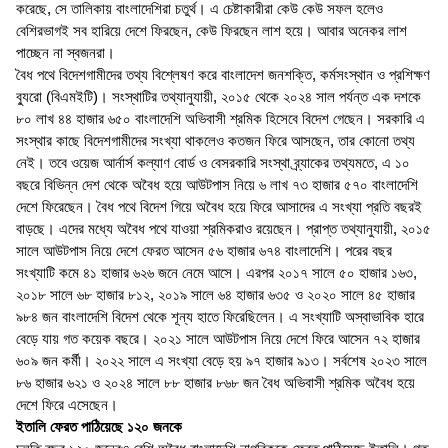
করেছে, সে তালিকায় বাংলাদেশিরা চতুর্থ। এ চেষ্টাকারীরা কেউ কেউ সফল হলেও
বেশিরভাগই সব হারিয়ে দেশে ফিরছেন, কেউ ফিরছেন লাশ হয়ে। আবার অনেকর লাশ
পাচ্ছেন না স্বজনরা।
বৈধ পথে বিদেশগামীদের তথ্য বিশ্লেষণ করে বাংলাদেশ জনশক্তি, কর্মসংস্থান ও প্রশিক্ষণ
ব্যুরো (বিএমইটি)। সংস্থাটির তথ্যানুযায়ী, ২০১৫ থেকে ২০২৪ সাল পর্যন্ত এক দশকে
৮০ লাখ ৪৪ হাজার ৬৫০ বাংলাদেশি অভিবাসী শ্রমিক হিসেবে বিদেশ গেছেন। সরকারি এ
সংস্থার কাছে বিদেশগামীদের সংখ্যা থাকলেও কতজন ফিরে আসছেন, তার কোনো তথ্য
নেই। তবে ওয়েজ আর্নার্স কল্যাণ বোর্ড ও বেসরকারি সংস্থা ব্র্যাকের তথ্যমতে, এ ১০
বছরে বিভিন্ন দেশ থেকে অবৈধ হয়ে আউটপাস নিয়ে ৬ লাখ ৭৩ হাজার ৫৭০ বাংলাদেশি
দেশে ফিরেছেন। বৈধ পথে বিদেশ গিয়ে অবৈধ হয়ে ফিরে আসাদের এ সংখ্যা প্রতি বছরই
বাড়ছে। এদের মধ্যে অবৈধ পথে যাওয়া শ্রমিকরাও রয়েছেন। প্রাপ্ত তথ্যানুযায়ী, ২০১৫
সালে আউটপাস নিয়ে দেশে ফেরত আসেন ৫৬ হাজার ৬৭৪ বাংলাদেশি। পরের বছর
সংখ্যাটি কমে ৪১ হাজার ৬২৬ জনে নেমে আসে। এরপর ২০১৭ সালে ৫০ হাজার ১৬৩,
২০১৮ সালে ৬৮ হাজার ৮১২, ২০১৯ সালে ৬৪ হাজার ৬৩৫ ও ২০২০ সালে ৪৫ হাজার
৯৮৪ জন বাংলাদেশি বিদেশ থেকে শূন্য হাতে ফিরেছিলেন। এ সংখ্যাটি অস্বাভাবিক হারে
বেড়ে যায় গত কয়েক বছরে। ২০২১ সালে আউটপাস নিয়ে দেশে ফিরে আসেন ৭২ হাজার
৬০৯ জন কর্মী। ২০২২ সালে এ সংখ্যা বেড়ে হয় ৯৭ হাজার ৯১৩। সর্বশেষ ২০২৩ সালে
৮৬ হাজার ৬২১ ও ২০২৪ সালে ৮৮ হাজার ৮৬৮ জন বৈধ অভিবাসী শ্রমিক অবৈধ হয়ে
দেশে ফিরে এসেছেন।
ইতালি ফেরত পাঠিয়েছে ১২০ জনকে