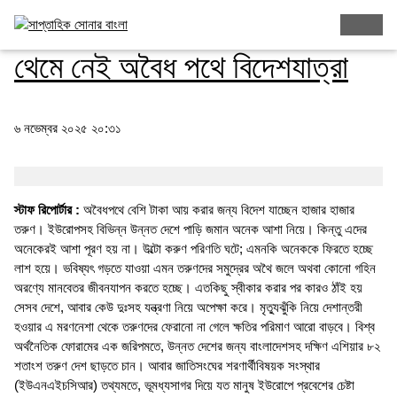
নিচ্ছেন ঝুঁকি, হারাচ্ছেন অর্থ, অনেকে ফিরছেন লাশ হয়ে
থেমে নেই অবৈধ পথে বিদেশযাত্রা
৬ নভেম্বর ২০২৫ ২০:৩১
স্টাফ রিপোর্টার :
অবৈধপথে বেশি টাকা আয় করার জন্য বিদেশ যাচ্ছেন হাজার হাজার
তরুণ। ইউরোপসহ বিভিন্ন উন্নত দেশে পাড়ি জমান অনেক আশা নিয়ে। কিন্তু এদের
অনেকেরই আশা পূরণ হয় না। উল্টো করুণ পরিণতি ঘটে; এমনকি অনেককে ফিরতে হচ্ছে
লাশ হয়ে। ভবিষ্যৎ গড়তে যাওয়া এমন তরুণদের সমুদ্রের অথৈ জলে অথবা কোনো গহিন
অরণ্যে মানবেতর জীবনযাপন করতে হচ্ছে। এতকিছু স্বীকার করার পর কারও ঠাঁই হয়
সেসব দেশে, আবার কেউ দুঃসহ যন্ত্রণা নিয়ে অপেক্ষা করে। মৃত্যুঝুঁকি নিয়ে দেশান্তরী
হওয়ার এ মরণনেশা থেকে তরুণদের ফেরানো না গেলে ক্ষতির পরিমাণ আরো বাড়বে। বিশ্ব
অর্থনৈতিক ফোরামের এক জরিপমতে, উন্নত দেশের জন্য বাংলাদেশসহ দক্ষিণ এশিয়ার ৮২
শতাংশ তরুণ দেশ ছাড়তে চান। আবার জাতিসংঘের শরণার্থীবিষয়ক সংস্থার
(ইউএনএইচসিআর) তথ্যমতে, ভূমধ্যসাগর দিয়ে যত মানুষ ইউরোপে প্রবেশের চেষ্টা