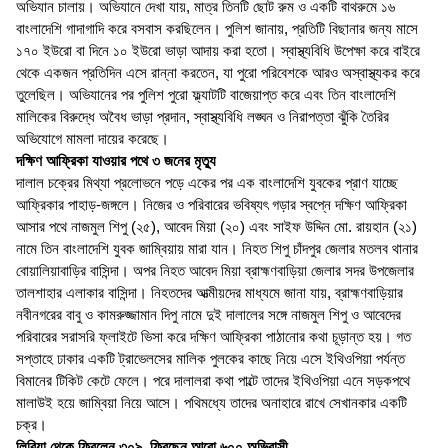
অভিযান চালায়। অভিযানে দেখা যায়, মাত্র তিনটি ছোট রুম ও একটি বাথরুমে ১৬
বাংলাদেশি গাদাগাদি করে বসবাস করছিলেন। পুলিশ জানায়, প্রতিটি বিছানার জন্য মাসে
১৭০ ইউরো বা দিনে ১০ ইউরো ভাড়া আদায় করা হতো। স্বাস্থ্যবিধি উপেক্ষা করে বাইরে
থেকে একজন প্রতিদিন এসে রান্না করতেন, যা পুরো পরিবেশকে আরও অস্বাস্থ্যকর করে
তুলেছিল। অভিযানের পর পুলিশ পুরো ফ্ল্যাটটি বাজেয়াপ্ত করে এবং তিন বাংলাদেশি
মালিকের বিরুদ্ধে অবৈধ ভাড়া প্রদান, স্বাস্থ্যবিধি লঙ্ঘন ও নিরাপত্তা ঝুঁকি তৈরির
অভিযোগে মামলা দায়ের করেছে।
দক্ষিণ আফ্রিকা যাওয়ার পথে ৩ জনের মৃত্যু
দালাল চক্রের মিথ্যা প্রলোভনে পড়ে একের পর এক বাংলাদেশি যুবকের প্রাণ যাচ্ছে
আফ্রিকার পাহাড়-জঙ্গলে। নিজের ও পরিবারের ভবিষ্যৎ গড়ার স্বপ্নে দক্ষিণ আফ্রিকা
আসার পথে নাজমুল শিপু (২৫), আবেদ মিয়া (২০) এবং সাইফ উদ্দিন মো. রায়হান (২১)
নামে তিন বাংলাদেশি যুবক জাম্বিয়ায় মারা যান। নিহত শিপু চাঁদপুর জেলার মতলব থানার
বোয়ালিয়াবাড়ির বাসিন্দা। অপর নিহত আবেদ মিয়া ব্রাহ্মণবাড়িয়া জেলার সদর উপজেলার
তালশাহার এলাকার বাসিন্দা। নিহতদের আত্মীয়দের মাধ্যমে জানা যায়, ব্রাহ্মণবাড়িয়ার
নবীনগরের বাবু ও কামরুজ্জামান দিপু নামে দুই দালালের সঙ্গে নাজমুল শিপু ও আবেদের
পরিবারের সরাসরি ফ্লাইটে ভিসা করে দক্ষিণ আফ্রিকা পাঠানোর কথা চূড়ান্ত হয়। গত
সপ্তাহে ঢাকার একটি ট্রাভেলসের মালিক পুলকের কাছে নিয়ে এসে ইথিওপিয়া পর্যন্ত
বিমানের টিকিট কেটে ফেলে। পরে দালালরা কথা পাল্টে তাদের ইথিওপিয়া এনে সড়কপথে
মালাউই হয়ে জাম্বিয়া নিয়ে আসে। পথিমধ্যে তাদের অনাহারে রাখে সেখানকার একটি
চক্র।
লিবিয়া থেকে ফিরলেন ৩০৯, ফিরছেন আরো ৬০০ অভিবাসী