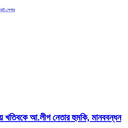
তর
ই-পেপার
য় খতিবকে আ.লীগ নেতার হুমকি, মানববন্ধন