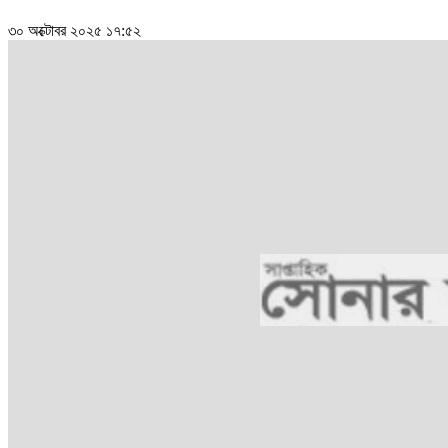
৩০ অক্টোবর ২০২৫ ১৭:৫২