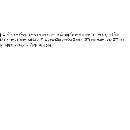
 এ ঘটনার প্রতিবাদে গত সোমবার (২৭ অক্টোবর) বিকেলে মানববন্ধন করেছে স্থানীয়
খতিব মাওলানা রুহুল আমিন সাদী আন্তঃধর্মীয় সংগঠন ইসকন (ইন্টারন্যাশনাল সোসাইটি ফর
কথ্য ভাষায় ইমামকে গালিগালাজ করেন।