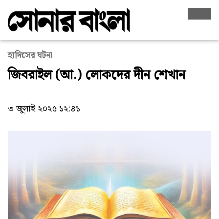
হাদিসের ঘটনা
জিবরাইল (আ.) লোকদের দীন শেখান
৩ জুলাই ২০২৫ ১২:৪১