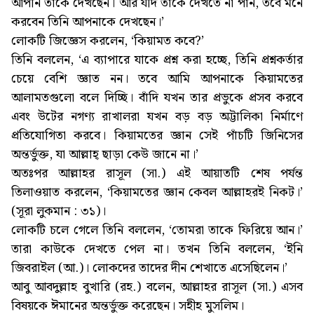
আপনি তাঁকে দেখছেন। আর যদি তাঁকে দেখতে না পান, তবে মনে
করবেন তিনি আপনাকে দেখছেন।’
লোকটি জিজ্ঞেস করলেন, ‘কিয়ামত কবে?’
তিনি বললেন, ‘এ ব্যাপারে যাকে প্রশ্ন করা হচ্ছে, তিনি প্রশ্নকর্তার
চেয়ে বেশি জ্ঞাত নন। তবে আমি আপনাকে কিয়ামতের
আলামতগুলো বলে দিচ্ছি। বাঁদি যখন তার প্রভুকে প্রসব করবে
এবং উটের নগণ্য রাখালরা যখন বড় বড় অট্টালিকা নির্মাণে
প্রতিযোগিতা করবে। কিয়ামতের জ্ঞান সেই পাঁচটি জিনিসের
অন্তর্ভুক্ত, যা আল্লাহ্ ছাড়া কেউ জানে না।’
অতঃপর আল্লাহর রাসূল (সা.) এই আয়াতটি শেষ পর্যন্ত
তিলাওয়াত করলেন, ‘কিয়ামতের জ্ঞান কেবল আল্লাহরই নিকট।’
(সূরা লুকমান : ৩১)।
লোকটি চলে গেলে তিনি বললেন, ‘তোমরা তাকে ফিরিয়ে আন।’
তারা কাউকে দেখতে পেল না। তখন তিনি বললেন, ‘ইনি
জিবরাইল (আ.)। লোকদের তাদের দীন শেখাতে এসেছিলেন।’
আবু আবদুল্লাহ বুখারি (রহ.) বলেন, আল্লাহর রাসূল (সা.) এসব
বিষয়কে ঈমানের অন্তর্ভুক্ত করেছেন। সহীহ মুসলিম।