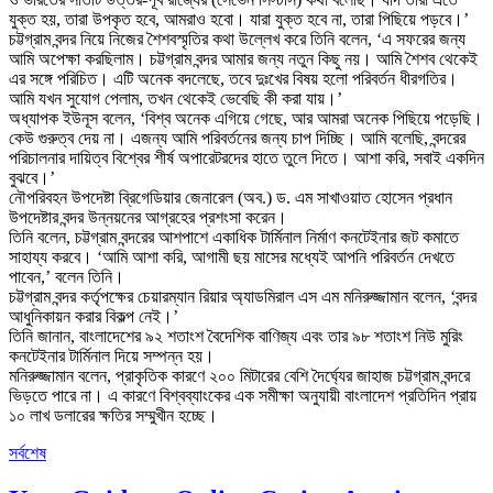
যুক্ত হয়, তারা উপকৃত হবে, আমরাও হবো। যারা যুক্ত হবে না, তারা পিছিয়ে পড়বে।’
চট্টগ্রাম বন্দর নিয়ে নিজের শৈশবস্মৃতির কথা উল্লেখ করে তিনি বলেন, ‘এ সফরের জন্য
আমি অপেক্ষা করছিলাম। চট্টগ্রাম বন্দর আমার জন্য নতুন কিছু নয়। আমি শৈশব থেকেই
এর সঙ্গে পরিচিত। এটি অনেক বদলেছে, তবে দুঃখের বিষয় হলো পরিবর্তন ধীরগতির।
আমি যখন সুযোগ পেলাম, তখন থেকেই ভেবেছি কী করা যায়।’
অধ্যাপক ইউনূস বলেন, ‘বিশ্ব অনেক এগিয়ে গেছে, আর আমরা অনেক পিছিয়ে পড়েছি।
কেউ গুরুত্ব দেয় না। এজন্য আমি পরিবর্তনের জন্য চাপ দিচ্ছি। আমি বলেছি, বন্দরের
পরিচালনার দায়িত্ব বিশ্বের শীর্ষ অপারেটরদের হাতে তুলে দিতে। আশা করি, সবাই একদিন
বুঝবে।’
নৌপরিবহন উপদেষ্টা ব্রিগেডিয়ার জেনারেল (অব.) ড. এম সাখাওয়াত হোসেন প্রধান
উপদেষ্টার বন্দর উন্নয়নের আগ্রহের প্রশংসা করেন।
তিনি বলেন, চট্টগ্রাম বন্দরের আশপাশে একাধিক টার্মিনাল নির্মাণ কনটেইনার জট কমাতে
সাহায্য করবে। ‘আমি আশা করি, আগামী ছয় মাসের মধ্যেই আপনি পরিবর্তন দেখতে
পাবেন,’ বলেন তিনি।
চট্টগ্রাম বন্দর কর্তৃপক্ষের চেয়ারম্যান রিয়ার অ্যাডমিরাল এস এম মনিরুজ্জামান বলেন, ‘বন্দর
আধুনিকায়ন করার বিকল্প নেই।’
তিনি জানান, বাংলাদেশের ৯২ শতাংশ বৈদেশিক বাণিজ্য এবং তার ৯৮ শতাংশ নিউ মুরিং
কনটেইনার টার্মিনাল দিয়ে সম্পন্ন হয়।
মনিরুজ্জামান বলেন, প্রাকৃতিক কারণে ২০০ মিটারের বেশি দৈর্ঘ্যের জাহাজ চট্টগ্রাম বন্দরে
ভিড়তে পারে না। এ কারণে বিশ্বব্যাংকের এক সমীক্ষা অনুযায়ী বাংলাদেশ প্রতিদিন প্রায়
১০ লাখ ডলারের ক্ষতির সম্মুখীন হচ্ছে।
সর্বশেষ