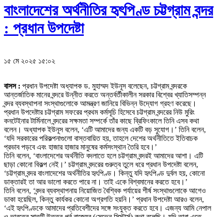
বাংলাদেশের অর্থনীতির হৃৎপিণ্ড চট্টগ্রাম বন্দর
: প্রধান উপদেষ্টা
১৫ মে ২০২৫ ১৫:০২
বাসস :
প্রধান উপদেষ্টা অধ্যাপক ড. মুহাম্মদ ইউনূস বলেছেন, চট্টগ্রাম বন্দরকে
আন্তর্জাতিক মানের বন্দরে উন্নীত করতে অন্তর্বর্তীকালীন সরকার বিশ্বের খ্যাতিসম্পন্ন
বন্দর ব্যবস্থাপনা সংস্থাগুলোকে আমন্ত্রণ জানিয়ে বিভিন্ন উদ্যোগ গ্রহণ করেছে।
প্রধান উপদেষ্টার চট্টগ্রাম সফরের প্রথম কর্মসূচি হিসেবে চট্টগ্রাম বন্দরের নিউ মুরিং
কনটেইনার টার্মিনালে বন্দরের সক্ষমতা সম্পর্কে তাঁর কাছে ব্রিফিংকালে তিনি এসব কথা
বলেন। অধ্যাপক ইউনূস বলেন, ‘এটি আমাদের জন্য একটি বড় সুযোগ।’ তিনি বলেন,
‘যদি সরকারের পরিকল্পনাগুলো বাস্তবায়িত হয়, তাহলে দেশের অর্থনীতিতে ইতিবাচক
প্রভাব পড়বে এবং হাজার হাজার মানুষের কর্মসংস্থান তৈরি হবে।’
তিনি বলেন, ‘বাংলাদেশের অর্থনীতি বদলাতে হলে চট্টগ্রাম বন্দরই আমাদের আশা। এটি
ছাড়া কোনো বিকল্প নেই।’ চট্টগ্রাম বন্দরের গুরুত্ব তুলে ধরে প্রধান উপদেষ্টা বলেন,
‘চট্টগ্রাম বন্দর বাংলাদেশের অর্থনীতির হৃৎপিণ্ড। কিন্তু যদি হৃৎপিণ্ড দুর্বল হয়, কোনো
ডাক্তারই তা আর ভালো করতে পারে না। তাই একে বিশ্বমানের করতে হবে।’
তিনি বলেন, ‘বন্দর ব্যবস্থাপনায় নিয়োজিত বৈশ্বিক পর্যায়ের শীর্ষ সংস্থাগুলোকে আগেও
ডাকা হয়েছিল, কিন্তু কার্যকর কোনো অগ্রগতি হয়নি।’ প্রধান উপদেষ্টা আরও বলেন,
‘এই হৃৎপিণ্ডকে আমাদের প্রতিবেশীদের সঙ্গে সংযুক্ত করতে হবে। এজন্য আমি নেপাল
ও ভারতের সাতটি উত্তর-পূর্ব রাজ্যের (সেভেন সিস্টার্স) কথা বলেছি। যদি তারা এতে