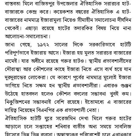
বাস্তবতা মিলে বাজিতপুর উপজেলার ঐতিহাসিক সরারচর হাট-
বাজারকে কেন্দ্র করে। কয়েকশত বছরের ঐতিহাসিক এ হাট-
বাজারের নামমাত্র ইজারামূল্য নিয়েও সীমাহীন সমালোচনা দীর্ঘদিন
থেকেই। এছাড়া রয়েছে হাটের তদারকির বিষয় নিয়ে নানা
আলোচনা-সমালোচনা।
জানা গেছে, ১৯৭২ সালের দিকে সরকারিভাবে হাটটি
পরিপূর্ণভাবে ইজারায় আসে। ইজারা হয় মূলত সরারচর বাজারের
নামেই। যার অধীনে রয়েছে গরুর হাটও। স্থানীয় প্রভাবশালীদের
দৌরাত্ম্য আর কৌশলের কাছে ইজারা নিতে এসে ব্যর্থ হয়ে যান
দূরদূরান্তের লোকেরা। যে কারণে পূর্বের নামমাত্র মূল্যেই ইজারা
ভাগিয়ে নিতে সক্ষম হন স্থানীয় প্রভাবশালীরা। এবারও গুঞ্জন
উঠেছে হাতবদল হলেও কৌশল বদলের সম্ভাবনা খুবই কম।
নিকুজিশনের সম্ভাবনাই বেশি রয়েছে। ইতোমধ্যে এ বাজারের
দায়িত্ব নিয়েছেন বিএনপির এক প্রভাবশালী নেতা।
ঐতিহাসিক হাটটি ঘুরে সরেজমিন দেখা মিলে গরুর হাটের
আড়ালে চলে সপ্তাহের শনিবার ব্যতীত অন্য সময়ে সাবলিজ
হিসেবে ভিন্ন ভিন্ন ব্যবসা। অস্বাস্থ্যকর পরিবেশেই চলে এখানকার