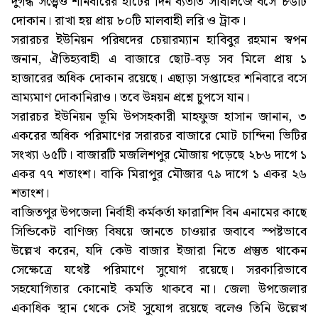
দুর্গন্ধ সত্ত্বেও শনিবারের হাটের দিন ব্যতীত সাবলিজে বসে ৮৬টি
দোকান। রাখা হয় প্রায় ৮০টি মালবাহী লরি ও ট্রাক।
সরারচর ইউনিয়ন পরিষদের চেয়ারম্যান হাবিবুর রহমান স্বপন
জনান, ঐতিহ্যবাহী এ বাজারে ছোট-বড় সব মিলে প্রায় ১
হাজারের অধিক দোকান রয়েছে। এছাড়া সপ্তাহের শনিবারে বসে
ভ্রাম্যমাণ দোকানিরাও। তবে উন্নয়ন প্রশ্নে চুপসে যান।
সরারচর ইউনিয়ন ভূমি উপসহকারী মাহফুজ হাসান জানান, ৩
একরের অধিক পরিমাণের সরারচর বাজারে মোট চান্দিনা ভিটির
সংখ্যা ৬৫টি। বাজারটি মজলিশপুর মৌজায় পড়েছে ২৮৬ দাগে ১
একর ৭৭ শতাংশ। বাকি মিরাপুর মৌজার ৭৯ দাগে ১ একর ২৬
শতাংশ।
বাজিতপুর উপজেলা নির্বাহী কর্মকর্তা ফারাশিদ বিন এনামের কাছে
সিন্ডিকেট বাণিজ্য বিষয়ে জানতে চাওয়ার জবাবে স্পষ্টভাবে
উল্লেখ করেন, যদি কেউ বাজার ইজারা নিতে প্রস্তুত থাকেন
সেক্ষেত্রে যথেষ্ট পরিমাণে সুযোগ রয়েছে। সরকারিভাবে
সহযোগিতার কোনোই কমতি থাকবে না। জেলা উপজেলার
একাধিক স্থান থেকে সেই সুযোগ রয়েছে বলেও তিনি উল্লেখ