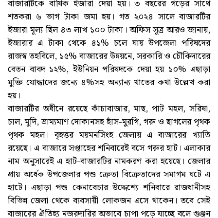
বাজারটিকে বার্ষিক ইজারা দেয়া হয়। ৩ বছরের গড়ের সাথে
শতকরা ৬ ভাগ টাকা জমা হয়। গত ২০২৪ সালে বাজারটির
ইজারা মূল্য ছিল ৪৩ লাখ ১০০ টাকা। অফিস সূত্র আরও জানায়,
ইজারার এ টাকা থেকে ৪১% চলে যায় উপজেলা পরিষদের
রাজস্ব তহবিলে, ১৫% বাজারের উন্নয়নে, সরকারি ও চৌকিদারের
বেতন বাবদ ১২%, ইউনিয়ন পরিষদকে দেয়া হয় ১০% এছাড়া
মুক্তি যোদ্ধাদের জন্যে ৪%সহ অন্যান্য খাতের কথা উল্লেখ করা
হয়।
বাজারটির অধীনে রয়েছে কাঁচাবাজার, মাছ, পাট মহল, সরিষা,
চাল, মুদি, ভ্রাম্যমাণ দোকানসহ হাঁস-মুরগি, গরু ও ছাগলের পৃথক
পৃথক মহল। বৃহত্তর ময়মনসিংহ জেলায় এ বাজারের খ্যাতি
রয়েছে। এ বাজারে সপ্তাহের শনিবারেই বসে গরুর হাট। এলাকার
নাম অনুসারেই এ হাট-বাজারটির নামকরণ করা হয়েছে। জেলার
প্রায় অর্ধেক উপজেলার পশু ক্রেতা বিক্রেতাদের সমাগম ঘটে এ
হাটে। এছাড়া পশু কেনাবেচার উদ্দেশ্যে শনিবারে রাজধানীসহ
বিভিন্ন জেলা থেকে ব্যবসায়ী লোকজন এসে থাকেন। তবে সেই
বাজারের ঐতিহ্য নজরদারির অভাবে চাপা পড়ে যাচ্ছে বলে গুঞ্জন