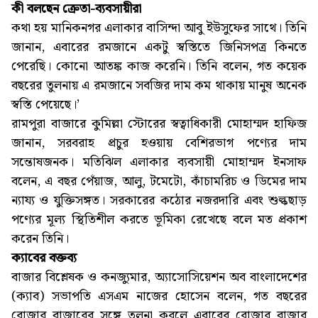
কী বলছেন ক্রেতা-ব্যবসায়ীরা
কথা হয় মানিকনগর এলাকার বাসিন্দা আবু ইউসুফের সাথে। তিনি
জানান, এবারের রমজানে একটু স্বস্তিতে জিনিসপত্র কিনতে
পেরেছি। কোনো আতঙ্ক কাজ করেনি। তিনি বলেন, গত কয়েক
বছরের তুলনায় এ রমজানে সবজির দাম কম থাকায় মানুষ অনেক
স্বস্তি পেয়েছে।’
রামপুরা বাজারে কুমিল্লা স্টোরের স্বত্বাধিকারী মোহাম্মদ হাফিজ
জানান, সরবরাহ প্রচুর হওয়ায় বেশিরভাগ পণ্যের দাম
সন্তোষজনক। মতিঝিল এলাকার ব্যবসায়ী মোহাম্মদ ইনসাফ
বলেন, এ বছর পেঁয়াজ, আলু, টমেটো, কাঁচামরিচ ও ডিমের দাম
ন্যায্য ও যুক্তিসঙ্গত। সরকারের কঠোর নজরদারি এবং শুল্কছাড়
পণ্যের মূল্য স্থিতিশীল করতে ভূমিকা রেখেছে বলে মত প্রকাশ
করেন তিনি।
ক্যাবের বক্তব্য
বাজার বিশ্লেষক ও কনজ্যুমার, অ্যাসোসিয়েশন অব বাংলাদেশের
(ক্যাব) সভাপতি এসএম নাজের হোসেন বলেন, গত বছরের
রোজার বাজারের সঙ্গে তুলনা করলে এবারের রোজার বাজার