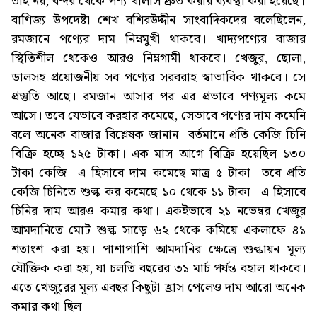
তাই নয়, বন্দর থেকে পণ্য খালাস দ্রুত করার ব্যবস্থা করা হয়েছে।
বাণিজ্য উপদেষ্টা শেখ বশিরউদ্দীন সাংবাদিকদের বলেছিলেন,
রমজানে পণ্যের দাম নিম্নমুখী থাকবে। খাদ্যপণ্যের বাজার
স্থিতিশীল থেকেও আরও নিম্নগামী থাকবে। খেজুর, ছোলা,
ডালসহ প্রয়োজনীয় সব পণ্যের সরবরাহ স্বাভাবিক থাকবে। সে
প্রস্তুতি আছে। রমজান আসার পর এর প্রভাবে পণ্যমূল্য কমে
আসে। তবে যেভাবে করহার কমেছে, সেভাবে পণ্যের দাম কমেনি
বলে অনেক বাজার বিশ্লেষক জানান। বর্তমানে প্রতি কেজি চিনি
বিক্রি হচ্ছে ১২৫ টাকা। এক মাস আগে বিক্রি হয়েছিল ১৩০
টাকা কেজি। এ হিসাবে দাম কমেছে মাত্র ৫ টাকা। তবে প্রতি
কেজি চিনিতে শুল্ক কর কমেছে ১০ থেকে ১১ টাকা। এ হিসাবে
চিনির দাম আরও কমার কথা। একইভাবে ২১ নভেম্বর খেজুর
আমদানিতে মোট শুল্ক সাড়ে ৬২ থেকে কমিয়ে একলাফে ৪১
শতাংশ করা হয়। পাশাপাশি আমদানির ক্ষেত্রে শুল্কায়ন মূল্য
যৌক্তিক করা হয়, যা চলতি বছরের ৩১ মার্চ পর্যন্ত বহাল থাকবে।
এতে খেজুরের মূল্য এবছর কিছুটা হ্রাস পেলেও দাম আরো অনেক
কমার কথা ছিল।