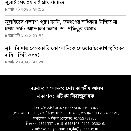
জুলাই শেষ হয় নাই প্রামাণ্য চিত্র
৮ আগস্ট ২০২৬ ২২:০১
জুলাইয়ের প্রত্যাশা পূরণ হয়নি, জনগণের অধিকার নিশ্চিত না
হওয়া পর্যন্ত আন্দোলন চলবে: ডা. শফিকুর রহমান
৮ আগস্ট ২০২৬ ২১:৪৭
জ্বালানি খাত বেসরকারি কোম্পানিকে দেওয়ার উদ্যোগ স্থগিতের
দাবি ( ভিডিওসহ)
৮ আগস্ট ২০২৬ ২১:৩৪
ভারপ্রাপ্ত সম্পাদক:
মোঃ তাসনীম আলম
প্রকাশক:
এটিএম সিরাজুল হক
৪২৩ এলিফ্যান্ট রোড, বড় মগবাজার, ঢাকা - ১২১৭
ফোন: 48319065, বার্তা বিভাগ: 01711319493, গ্রামবাংলা: 01792483321,
সার্কুলেশন ও বিকাশ (পেমেন্ট): 01753753708,
বিজ্ঞাপন: 48315571, 01916869168, 01734036846,
ইমেইল: weeklysonarbangla@yahoo.com,