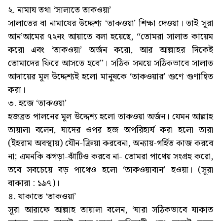
২. নামায তথা ‘সালাতে তাকওয়া’
সালাতের বা নামাযের উদ্দেশ্য ‘তাকওয়া’ শিক্ষা দেওয়া। তাই সূরা
আন’আমের ৭২নং আয়াতে বলা হয়েছে, “তোমরা সালাত কায়েম
করো এবং ‘তাকওয়া’ অর্জন করো, আর আল্লাহর দিকেই
তোমাদের ফিরে আসতে হবে’’। সঠিক সময়ে সঠিকভাবে সালাত
আদায়ের মূল উদ্দেশ্যই হলো মানুষকে ‘তাকওয়ার’ গুণে গুণান্বিত
করা।
৩. হজে ‘তাকওয়া’
হজব্রত পালনের মূল উদ্দেশ্য হলো তাকওয়া অর্জন। যেমন আল্লাহ
তায়ালা বলেন, যাদের ওপর হজ অপরিহার্য করা হলো তারা
(ইহরাম অবস্থায়) যৌন-ক্রিয়া করবেনা, অন্যায়-গর্হিত কাজ করবে
না; এমনকি ঝগড়া-ঝাঁটিও করবে না- তোমরা পাথেয় সংগ্রহ করো,
তবে সবচেয়ে বড় পাথেও হলো ‘তাকওয়াবান’ হওয়া। (সূরা
বাকারা : ১৯৭)।
৪. যাকাতে ‘তাকওয়া’
সূরা আরাফে আল্লাহ তায়ালা বলেন, ‘যারা সঠিকভাবে যাকাত