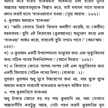
আদায় করে তারাই তাকওয়ার’ অধিকারী এবং তারাই মূলত
আল্লাহর আয়াতসমূহকে বিশ্বাস করে, তাই যথাযথ ভাবে যাকাত
প্রদান করাই হলো ‘তাকওয়াবান’ হওয়া। (সূরা আরাফ : ১৬৬)।
৫. কুরআন অধ্যয়নে ‘তাকওয়া’
ক) “আমি তোমার নিকট কিতাব অবতীর্ণ করেছি, যা (অতীব)
বরকতময়। তুমি এই কিতাবের (কুরআনের) অনুসরণ করো এবং
‘তাকওয়া’ অর্জন করো, তাহলেই তুমি সম্মান পাবে।” (আন’আম :
১৫৫)।
খ) ‘এ কুরআন একটি উপদেশমালা মানুষের জন্য এবং ম্ত্তুাকিদের
জন্য-সঠিক পথের দিকনির্দেশনা।’ (আলে ইমরান : ১৩৮)।
গ) এ কিতাবে কোনো সন্দেহ-সংশয় নেই এবং ম্ত্তুাকিদের জন্য
একটি হিদায়াত (সঠিক পথের দিশা)। (বাকারা : ২)।
সুতরাং কুরআন শুধু মুখে উচ্চারণের জন্য নয়, বরং বুঝে বুঝে
অধ্যয়ন করতে পারলেই তাকওয়ার গুণাগুণ অর্জিত হবে।
৬. পশু কুরবানিতে তাকওয়া
শুধু টাকার জোরে বড় বড় পশু কুরবানি নয়, বরং সেখানে
আল্লাহভীতি কতটুকু আছে, সেটা পরখ করাই কুরবানির মূল