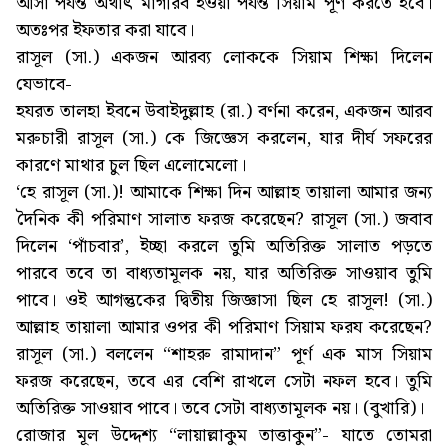
আসা পর্যন্ত অর্থাৎ মাগরিব হওয়া পর্যন্ত সিয়াম পূর্ণ করতে হবে।
অতঃপর ইফতার করা যাবে।
রাসূল (সা.) একজন আরব্য লোককে সিয়াম শিক্ষা দিলেন
যেভাবে-
হযরত তালহা ইবনে উবাইদুল্লাহ (রা.) বর্ণনা করেন, একজন আরব
মরুচারী রাসূল (সা.) কে জিজ্ঞেস করলেন, যার দীর্ঘ সফরের
কারণে মাথার চুল ছিল এলোমেলো।
‘হে রাসূল (সা.)! আমাকে শিক্ষা দিন আল্লাহ তায়ালা আমার জন্য
দৈনিক কী পরিমাণ সালাত ফরজ করেছেন? রাসূল (সা.) জবাব
দিলেন ‘পাঁচবার’, ইচ্ছা করলে তুমি অতিরিক্ত সালাত পড়তে
পারবে তবে তা বাধ্যতামূলক নয়, যার অতিরিক্ত সাওয়াব তুমি
পাবে। ওই আগন্তুকের দ্বিতীয় জিজ্ঞাসা ছিল হে রাসূল! (সা.)
আল্লাহ তায়ালা আমার ওপর কী পরিমাণ সিয়াম ফরয করেছেন?
রাসূল (সা.) বললেন “শাহরু রামাদান” পূর্ণ এক মাস সিয়াম
ফরজ করেছেন, তবে এর বেশি রাখলে সেটা নফল হবে। তুমি
অতিরিক্ত সাওয়াব পাবে। তবে সেটা বাধ্যতামূলক নয়। (বুখারি)।
রোজার মূল উদ্দেশ্য “লায়াল্লাকুম তাত্তাকুন”- যাতে তোমরা