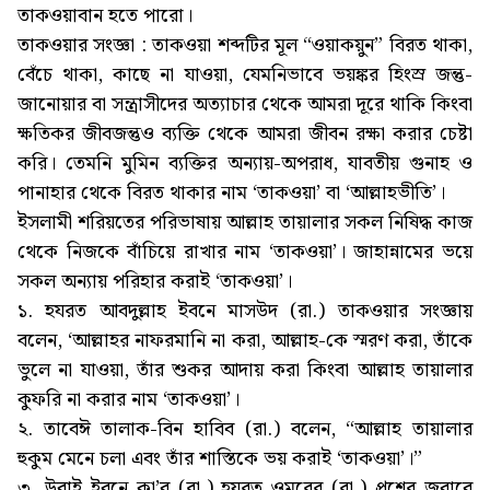
তাকওয়াবান হতে পারো।
তাকওয়ার সংজ্ঞা : তাকওয়া শব্দটির মূল “ওয়াকয়ুন” বিরত থাকা,
বেঁচে থাকা, কাছে না যাওয়া, যেমনিভাবে ভয়ঙ্কর হিংস্র জন্তু-
জানোয়ার বা সন্ত্রাসীদের অত্যাচার থেকে আমরা দূরে থাকি কিংবা
ক্ষতিকর জীবজন্তুও ব্যক্তি থেকে আমরা জীবন রক্ষা করার চেষ্টা
করি। তেমনি মুমিন ব্যক্তির অন্যায়-অপরাধ, যাবতীয় গুনাহ ও
পানাহার থেকে বিরত থাকার নাম ‘তাকওয়া’ বা ‘আল্লাহভীতি’।
ইসলামী শরিয়তের পরিভাষায় আল্লাহ তায়ালার সকল নিষিদ্ধ কাজ
থেকে নিজকে বাঁচিয়ে রাখার নাম ‘তাকওয়া’। জাহান্নামের ভয়ে
সকল অন্যায় পরিহার করাই ‘তাকওয়া’।
১. হযরত আবদুল্লাহ ইবনে মাসউদ (রা.) তাকওয়ার সংজ্ঞায়
বলেন, ‘আল্লাহর নাফরমানি না করা, আল্লাহ-কে স্মরণ করা, তাঁকে
ভুলে না যাওয়া, তাঁর শুকর আদায় করা কিংবা আল্লাহ তায়ালার
কুফরি না করার নাম ‘তাকওয়া’।
২. তাবেঈ তালাক-বিন হাবিব (রা.) বলেন, “আল্লাহ তায়ালার
হুকুম মেনে চলা এবং তাঁর শাস্তিকে ভয় করাই ‘তাকওয়া’।”
৩. উবাই ইবনে কা’ব (রা.) হযরত ওমরের (রা.) প্রশ্নের জবাবে