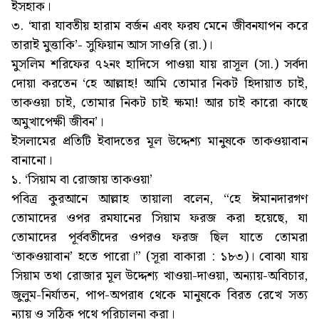
ইসহাক।
৩. ‘যারা যাবতীয় হারাম বর্জন এবং ফরয মেনে জীবনযাপন করে
তারাই মুত্তাকি’- সুফিয়ান আস সাওরি (রা.)।
মুসলিম শরিফের ৭২নং হাদিসে পাওয়া যায় রাসূল (সা.) সর্বদা
দোয়া করতেন ‘হে আল্লাহ! আমি তোমার নিকট হিদায়াত চাই,
তাকওয়া চাই, তোমার নিকট চাই ক্ষমা! আর চাই কারো কাছে
অমুখাপেক্ষী জীবন’।
ইসলামের প্রতিটি ইবাদতের মূল উদ্দেশ্য মানুষকে তাকওয়াবান
বানানো।
১. ‘সিয়াম বা রোজায় তাকওয়া’
পবিত্র কুরআনে আল্লাহ তায়ালা বলেন, “হে ঈমানদারগণ
তোমাদের ওপর রমযানের সিয়াম ফরজ করা হয়েছে, যা
তোমাদের পূর্ববতীদের ওপরও ফরজ ছিল যাতে তোমরা
‘তাকওয়াবান’ হতে পারো।” (সূরা বাকারা : ১৮৩)। বোঝা যায়
সিয়াম তথা রোজার মূল উদ্দেশ্য খাওয়া-দাওয়া, অন্যায়-অবিচার,
জুলুম-নির্যাতন, পাপ-অপরাধ থেকে মানুষকে বিরত রেখে সত্য
ন্যায় ও সঠিক পথে পরিচালনা করা।