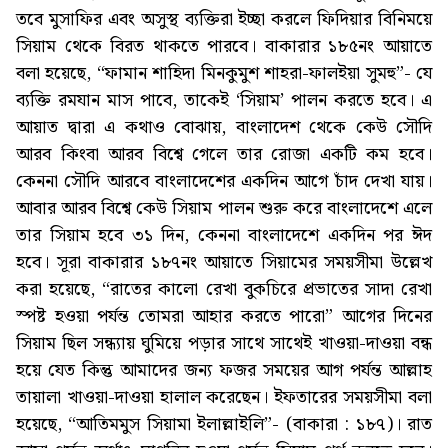
তবে মুসাফির এবং অসুস্থ ব্যক্তিরা ইচ্ছা করলে ফিদিয়ার বিনিময়ে
সিয়াম থেকে বিরত থাকতে পারবে। বাকারার ১৮৫নং আয়াতে
বলা হয়েছে, “ফামান শাহিদা মিনকুমুশ শাহরা-ফালইয়া সুমহু”- যে
ব্যক্তি রমযান মাস পাবে, তাকেই ‘সিয়াম’ পালন করতে হবে। এ
আয়াত দ্বারা এ কথাও বোঝায়, বাংলাদেশ থেকে কেউ সৌদি
আরব কিংবা আরব বিশ্বে গেলে তার রোজা একটি কম হবে।
কেননা সৌদি আরবে বাংলাদেশের একদিন আগে চাঁদ দেখা যায়।
আবার আরব বিশ্বে কেউ সিয়াম পালন শুরু করে বাংলাদেশে এলে
তার সিয়াম হবে ৩১ দিন, কেননা বাংলাদেশে একদিন পর ঈদ
হবে। সূরা বাকারার ১৮৭নং আয়াতে সিয়ামের সময়সীমা উল্লেখ
করা হয়েছে, “রাতের কালো রেখা বুকচিরে প্রভাতের সাদা রেখা
স্পষ্ট হওয়া পর্যন্ত তোমরা আহার করতে পারো” আগের দিনের
সিয়াম ছিল সন্ধ্যায় ঘুমিয়ে পড়ার সাথে সাথেই খাওয়া-দাওয়া বন্ধ
হয়ে যেত কিন্তু আমাদের জন্য ফজর সময়ের আগ পর্যন্ত আল্লাহ
তায়ালা খাওয়া-দাওয়া হালাল করেছেন। ইফতারের সময়সীমা বলা
হয়েছে, “আতিমমুস সিয়ামা ইলাল্লাইলি”- (বাকারা : ১৮৭)। রাত