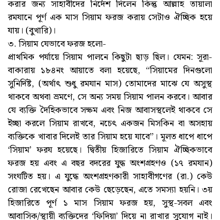
করার জন্য সাহাবীদের নির্দেশ দিলেন কিন্তু আল্লাহ তায়ালা
রমযানে পূর্ণ এক মাস সিয়াম ফরজ করায় সেটাও ঐচ্ছিক হয়ে
যায়। (বুখারি)।
৩. সিয়াম যেভাবে ফরজ হলো-
প্রাথমিক পর্যায়ে সিয়াম পালনে কিছুটা ছাড় ছিল। যেমন: সূরা-
বাকারায় ১৮৪নং আয়াতে বলা হয়েছে, “সিয়ামের দিনগুলো
সুনির্দিষ্ট, (অর্থাৎ শুধু রমযান মাস) তোমাদের মাঝে যে অসুস্থ
থাকবে অথবা ভ্রমণে, সে অন্য সময় সিয়াম পালন করবে। আবার
যে ব্যক্তি দৈহিকভাবে সক্ষম এবং নিজ আবাসস্থলেই থাকবে সে
ইচ্ছা করলে সিয়াম রাখবে, নচেৎ একজন মিসকিন বা অসহায়
ব্যক্তিকে খাবার দিলেই তার সিয়াম হয়ে যাবে”। মূলত ধাপে ধাপে
‘সিয়াম’ ফরয হয়েছে। দ্বিতীয় হিজারিতে সিয়াম ঐচ্ছিকভাবে
ফরজ হয় এবং এ বছর বদরের যুদ্ধ অংশগ্রহণও (১৭ রমযান)
সংঘটিত হয়। এ যুদ্ধে অংশগ্রহণকারী সাহাবীগণের (রা.) কেউ
রোজা রেখেছেন আবার কেউ ছেড়েছেন, এতে সমস্যা হয়নি। ৩য়
হিজারিতে পূর্ণ ১ মাস সিয়াম ফরজ হয়, সুস্থ-সবল এবং
আবাসিক/স্থায়ী ব্যক্তিদের ‘ফিদিয়া’ দিয়ে না রাখার সুযোগ নাই।