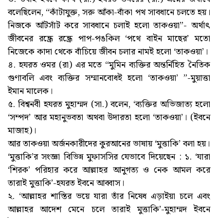
বলেছিলেন, “কাঁটাযুক্ত, সরু আঁকা-বাঁকা পথ সাবধানে চলতে হয়।
নিজকে আঁটসাঁট করে সাবধানে চলাই হলো তাকওয়া”- অর্থাৎ
জীবনের রন্ধ্রে রন্ধ্রে পাপ-পঙকিল ‘পথে বাইন মাছের’ মতো
নিজেকে কাদা থেকে বাঁচিয়ে জীবন চলার নামই হলো ‘তাকওয়া’।
৪. হযরত ওমর (রা) এর মতে “মুমিন ব্যক্তির অন্তর্নিহিত নৈতিক
গুণাবলি এবং ব্যক্তির সম্মানবোধই হলো ‘তাকওয়া’ ”-মুয়াত্তা
ইমান মালেক।
৫. বিশ্বনবী হযরত মুহাম্মদ (সা.) বলেন, ‘ব্যক্তির অভিজাত্য হলো
‘সম্পদ’ আর মহানুভবতা অথবা উদারতা হলো ‘তাকওয়া’। (ইবনে
মাজাহ)।
আর তাকওয়া অর্জনকারীদের কুরআনের ভাষায় ‘মুত্তাকি’ বলা হয়।
‘মুত্তাকি’র সংজ্ঞা বিভিন্ন মুফাসসির যেভাবে দিয়েছেন : ১. ‘যারা
‘শিরক’ পরিহার করে আল্লাহর আনুগত্য ও নেক আমল করে
তারাই মুত্তাকি’-হযরত ইবনে আব্বাস।
২. ‘আল্লাহর শাস্তির ভয়ে যারা তাঁর নিষেধ এড়াইয়া চলে এবং
আল্লাহর আদেশ মেনে চলে তারাই মুত্তাকি’-মুহাম্মদ ইবনে