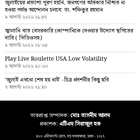
জুলাইয়ের প্রত্যাশা পূরণ হয়নি, জনগণের অধিকার নিশ্চিত না
হওয়া পর্যন্ত আন্দোলন চলবে: ডা. শফিকুর রহমান
৮ আগস্ট ২০২৬ ২১:৪৭
জ্বালানি খাত বেসরকারি কোম্পানিকে দেওয়ার উদ্যোগ স্থগিতের
দাবি ( ভিডিওসহ)
৮ আগস্ট ২০২৬ ২১:৩৪
Play Live Roulette USA Low Volatility
৮ আগস্ট ২০২৬ ১০:৩০
‘জুলাই এখনো শেষ হয় নাই’ -চিত্র প্রদর্শনীর কিছু ছবি
৭ আগস্ট ২০২৬ ২১:৪০
ভারপ্রাপ্ত সম্পাদক:
মোঃ তাসনীম আলম
প্রকাশক:
এটিএম সিরাজুল হক
৪২৩ এলিফ্যান্ট রোড, বড় মগবাজার, ঢাকা - ১২১৭