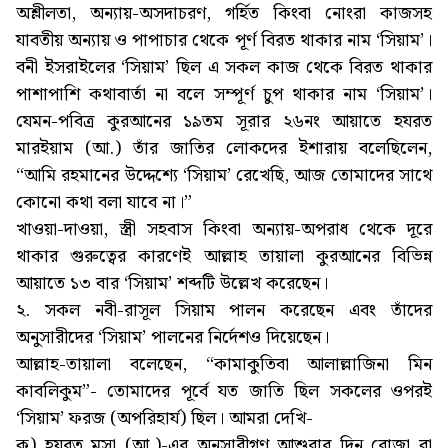
অশ্লীলতা, অন্যায়-অসদাচরণ, গর্হিত কিংবা নোংরা কাজসহ
যাবতীয় অন্যায় ও পাপাচার থেকে পূর্ণ বিরত থাকার নাম ‘সিয়াম’।
বনী ইসরাইলের ‘সিয়াম’ ছিল এ সকল কাজ থেকে বিরত থাকার
পাশাপাশি কথাবার্তা না বলে সম্পূর্ণ চুপ থাকার নাম ‘সিয়াম’।
যেমন-পবিত্র কুরআনের ১৯তম সূরার ২৬নং আয়াতে হযরত
মারইয়াম (আ.) তাঁর জাতির লোকদের ইশারায় বলেছিলেন,
“আমি রহমানের উদ্দেশ্যে ‘সিয়াম’ রেখেছি, আজ তোমাদের সাথে
কোনো কথা বলা যাবে না।”
খাওয়া-দাওয়া, স্ত্রী সহবাস কিংবা অন্যায়-অপরাধ থেকে দূরে
থাকার গুরুত্বের কারণেই আল্লাহ তায়ালা কুরআনের বিভিন্ন
আয়াতে ১৩ বার ‘সিয়াম’ শব্দটি উল্লেখ করেছেন।
২. সকল নবী-রাসূল সিয়াম পালন করেছেন এবং তাঁদের
অনুসারীদের ‘সিয়াম’ পালনের নির্দেশও দিয়েছেন।
আল্লাহ-তায়ালা বলেছেন, “কামাকুতিবা আলাল্লাজিনা মিন
কাবলিকুম”- তোমাদের পূর্বে যত জাতি ছিল সকলের ওপরই
‘সিয়াম’ ফরজ (অপরিহার্য) ছিল। আমরা দেখি-
ক) হযরত মূসা (আ.)-এর অনুসারীগণ আশুরার দিন রোজা বা