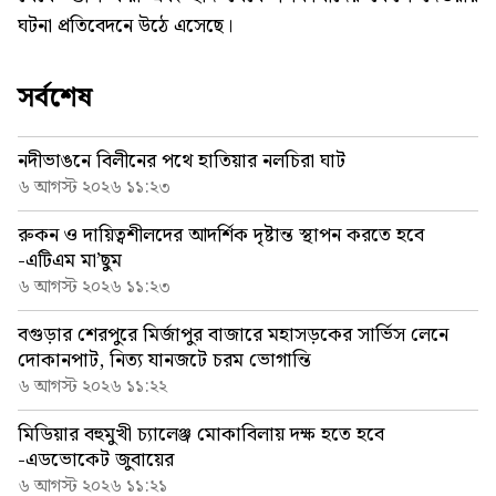
ঘটনা প্রতিবেদনে উঠে এসেছে।
সর্বশেষ
নদীভাঙনে বিলীনের পথে হাতিয়ার নলচিরা ঘাট
৬ আগস্ট ২০২৬ ১১:২৩
রুকন ও দায়িত্বশীলদের আদর্শিক দৃষ্টান্ত স্থাপন করতে হবে
-এটিএম মা’ছুম
৬ আগস্ট ২০২৬ ১১:২৩
বগুড়ার শেরপুরে মির্জাপুর বাজারে মহাসড়কের সার্ভিস লেনে
দোকানপাট, নিত্য যানজটে চরম ভোগান্তি
৬ আগস্ট ২০২৬ ১১:২২
মিডিয়ার বহুমুখী চ্যালেঞ্জ মোকাবিলায় দক্ষ হতে হবে
-এডভোকেট জুবায়ের
৬ আগস্ট ২০২৬ ১১:২১