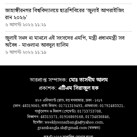
জাহাঙ্গীরনগর বিশ্ববিদ্যালয়ে ছাত্রশিবিরের ‘জুলাই আপরাইজিং
রান ২০২৬’
৬ আগস্ট ২০২৬ ১১:২১
জুলাই সনদ না মানলে এই সংসদের এমপি, মন্ত্রী প্রধানমন্ত্রী সব
অবৈধ - মাওলানা আবদুল হালিম
৬ আগস্ট ২০২৬ ১১:১৯
ভারপ্রাপ্ত সম্পাদক:
মোঃ তাসনীম আলম
প্রকাশক:
এটিএম সিরাজুল হক
৪২৩ এলিফ্যান্ট রোড, বড় মগবাজার, ঢাকা - ১২১৭
ফোন: 48319065, বার্তা বিভাগ: 01711319493, গ্রামবাংলা: 01792483321,
সার্কুলেশন ও বিকাশ (পেমেন্ট): 01753753708,
বিজ্ঞাপন: 48315571, 01916869168, 01734036846,
ইমেইল: weeklysonarbangla@yahoo.com,
grambangla.sb@gmail.com (মফস্বল)