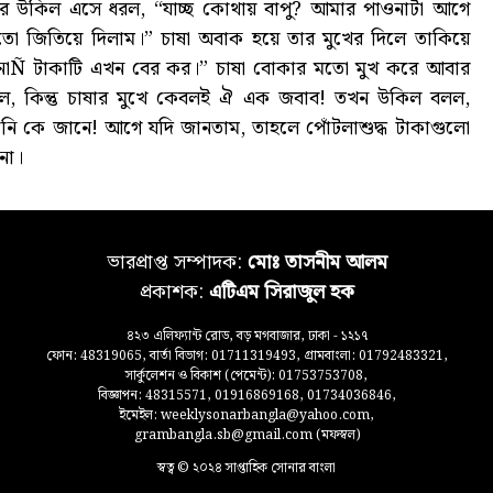
 তার উকিল এসে ধরল, “যাচ্ছ কোথায় বাপু? আমার পাওনাটা আগে
তো জিতিয়ে দিলাম।” চাষা অবাক হয়ে তার মুখের দিলে তাকিয়ে
ে নাÑ টাকাটি এখন বের কর।” চাষা বোকার মতো মুখ করে আবার
ল, কিন্তু চাষার মুখে কেবলই ঐ এক জবাব! তখন উকিল বলল,
ানি কে জানে! আগে যদি জানতাম, তাহলে পোঁটলাশুদ্ধ টাকাগুলো
না।
ভারপ্রাপ্ত সম্পাদক:
মোঃ তাসনীম আলম
প্রকাশক:
এটিএম সিরাজুল হক
৪২৩ এলিফ্যান্ট রোড, বড় মগবাজার, ঢাকা - ১২১৭
ফোন: 48319065, বার্তা বিভাগ: 01711319493, গ্রামবাংলা: 01792483321,
সার্কুলেশন ও বিকাশ (পেমেন্ট): 01753753708,
বিজ্ঞাপন: 48315571, 01916869168, 01734036846,
ইমেইল: weeklysonarbangla@yahoo.com,
grambangla.sb@gmail.com (মফস্বল)
স্বত্ব © ২০২৪ সাপ্তাহিক সোনার বাংলা