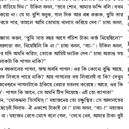
য় বাঁচিয়ে দিন।” উকিল বলল, “তবে শোন, আমার ফন্দি বলি। যখন
য়ো না। যে যা খুশি বলুক, গাল দিক আর প্রশ্ন করুক, তুমি তার
দি করতে পার, তাহলে আমি তোমায় খালাস করিয়ে দেব।” চাষা বলল,
ঞাসা করল, “তুমি সাত বছর আগে পঁচিশ টাকা কর্জ নিয়েছিলে?”
বরদার! বল, নিয়েছিলি কি না।” চাষা বলল, “ব্যা-”। উকিল বলল,
ফের যদি অমনি করিস, তোকে আমিই ফাটক দেব।” চাষা অত্যন্ত ভয়
 “লোকটা কি পাগল নাকি?”
 বহুকালের পাগল, জন্ম অবধি পাগল। ওর কি কোনো বুদ্ধি আছে,
 খত লিখতে পারে নাকি? আর পাগলের খত লিখলেই বা কি? দেখুন
ে জেনেশুনে পাগলটাকে ঠকিয়ে নেয়ার মতলব করেছে। আরে, ওর কি
’- পাগল কি জানে, সে অমনি টিপ দিয়েছে। এই তো ব্যাপার!”
ন, “মোকদ্দমা ডিসমিস্।” মহাজনের তো চক্ষুস্থির। সে আদালতের
ছেড়েই দিলাম- ঐ একশো টাকাই দে।” চাষা বলল, “ব্যা-!” মহাজন
ড়ে না। মহাজন রেগে-মেগে বলে গেল, “দেখে নেব, আমার টাকা তুই