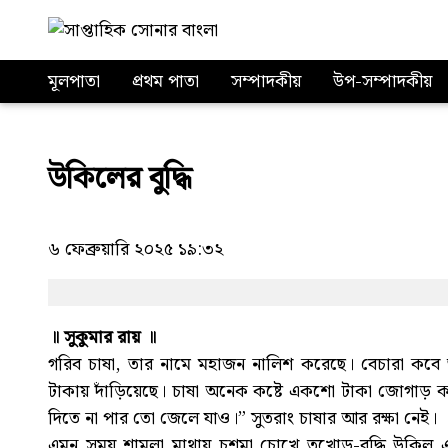
মূলপাতা
প্রথম পাতা
সম্পাদকীয়
উপ-সম্পাদকীয়
উকিলের বুদ্ধি
৬ ফেব্রুয়ারি ২০২৫ ১৯:৩২
॥ সুকুমার রায় ॥
গরিব চাষা, তার নামে মহাজন নালিশ করেছে। বেচারা কবে
টাকায় দাঁড়িয়েছে। চাষা অনেক কষ্টে একশো টাকা জোগাড় ক
দিতে না পার তো জেলে যাও।” সুতরাং চাষার আর রক্ষা নেই।
এমন সময় শামলা মাথায় চশমা চোখে তুখোড়-বুদ্ধি উকিল