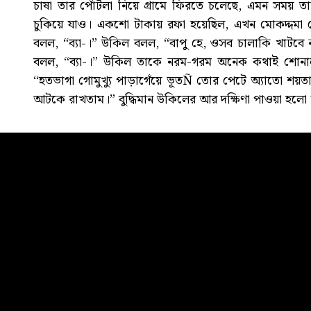
চাষা তার পোঁটলা নিয়ে গ্রামে ফিরতে চলেছে, এমন সময়
চুকিয়ে যাও। একশো টাকায় রফা হয়েছিল, এখন মোকদ্দমা 
বলল, “ব্যা-।” উকিল বলল, “বাপু হে, ওসব চালাকি খাটব
বলল, “ব্যা-।” উকিল তাকে নরম-গরম অনেক কথাই শোনা
“হতভাগা গোমুখ্যু পাড়াগেঁয়ে ভূতÑ তোর পেটে অ্যাতো শয়ত
আটকে রাখতাম।” বুদ্ধিমান উকিলের আর দক্ষিণা পাওয়া হলো 