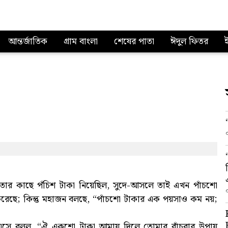
আন্তর্জাতিক
গ্রাম বাংলা
শেষের পাতা
ঈদুল ফিতর
 তার কাছে পঁচিশ টাকা নিয়েছিল, সুদে-আসলে তাই এখন পাঁচশো
রেছে; কিন্তু মহাজন বলছে, “পাঁচশো টাকার এক পয়সাও কম নয়;
 এসে বলল, “ঐ একশো টাকা আমায় দিলে তোমার বাঁচবার উপায়