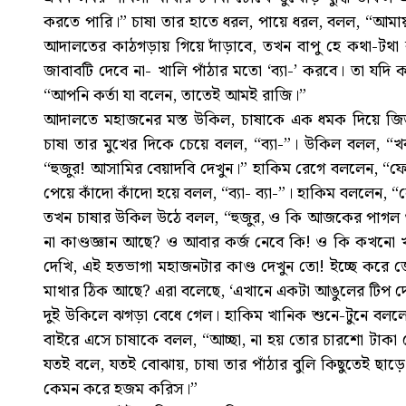
করতে পারি।” চাষা তার হাতে ধরল, পায়ে ধরল, বলল, “আমা
আদালতের কাঠগড়ায় গিয়ে দাঁড়াবে, তখন বাপু হে কথা-টথা ক
জাবাবটি দেবে না- খালি পাঁঠার মতো ‘ব্যা-’ করবে। তা য
“আপনি কর্তা যা বলেন, তাতেই আমই রাজি।”
আদালতে মহাজনের মস্ত উকিল, চাষাকে এক ধমক দিয়ে জিজ্
চাষা তার মুখের দিকে চেয়ে বলল, “ব্যা-”। উকিল বলল, “খ
“হুজুর! আসামির বেয়াদবি দেখুন।” হাকিম রেগে বললেন, “
পেয়ে কাঁদো কাঁদো হয়ে বলল, “ব্যা- ব্যা-”। হাকিম বললেন,
তখন চাষার উকিল উঠে বলল, “হুজুর, ও কি আজকের পাগল ও
না কাণ্ডজ্ঞান আছে? ও আবার কর্জ নেবে কি! ও কি কখনো
দেখি, এই হতভাগা মহাজনটার কাণ্ড দেখুন তো! ইচ্ছে কর
মাথার ঠিক আছে? এরা বলেছে, ‘এখানে একটা আঙুলের টিপ দে
দুই উকিলে ঝগড়া বেধে গেল। হাকিম খানিক শুনে-টুনে বললে
বাইরে এসে চাষাকে বলল, “আচ্ছা, না হয় তোর চারশো টাকা 
যতই বলে, যতই বোঝায়, চাষা তার পাঁঠার বুলি কিছুতেই ছা
কেমন করে হজম করিস।”