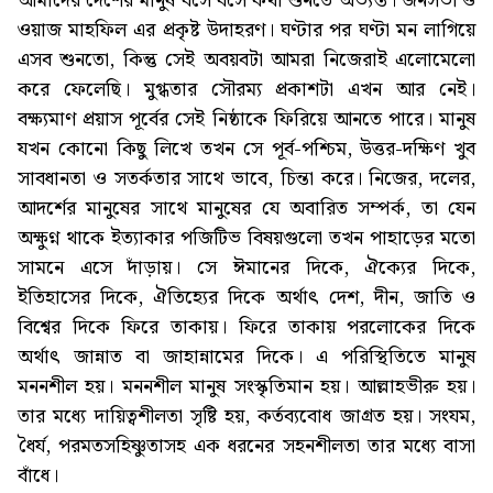
আমাদের দেশের মানুষ বসে বসে কথা শুনতে অভ্যস্ত। জনসভা ও
ওয়াজ মাহফিল এর প্রকৃষ্ট উদাহরণ। ঘণ্টার পর ঘণ্টা মন লাগিয়ে
এসব শুনতো, কিন্তু সেই অবয়বটা আমরা নিজেরাই এলোমেলো
করে ফেলেছি। মুগ্ধতার সৌরম্য প্রকাশটা এখন আর নেই।
বক্ষ্যমাণ প্রয়াস পূর্বের সেই নিষ্ঠাকে ফিরিয়ে আনতে পারে। মানুষ
যখন কোনো কিছু লিখে তখন সে পূর্ব-পশ্চিম, উত্তর-দক্ষিণ খুব
সাবধানতা ও সতর্কতার সাথে ভাবে, চিন্তা করে। নিজের, দলের,
আদর্শের মানুষের সাথে মানুষের যে অবারিত সম্পর্ক, তা যেন
অক্ষুণ্ন থাকে ইত্যাকার পজিটিভ বিষয়গুলো তখন পাহাড়ের মতো
সামনে এসে দাঁড়ায়। সে ঈমানের দিকে, ঐক্যের দিকে,
ইতিহাসের দিকে, ঐতিহ্যের দিকে অর্থাৎ দেশ, দীন, জাতি ও
বিশ্বের দিকে ফিরে তাকায়। ফিরে তাকায় পরলোকের দিকে
অর্থাৎ জান্নাত বা জাহান্নামের দিকে। এ পরিস্থিতিতে মানুষ
মননশীল হয়। মননশীল মানুষ সংস্কৃতিমান হয়। আল্লাহভীরু হয়।
তার মধ্যে দায়িত্বশীলতা সৃষ্টি হয়, কর্তব্যবোধ জাগ্রত হয়। সংযম,
ধৈর্য, পরমতসহিষ্ণুতাসহ এক ধরনের সহনশীলতা তার মধ্যে বাসা
বাঁধে।