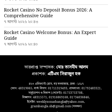
Rocket Casino No Deposit Bonus 2026: A
Comprehensive Guide
৭ আগস্ট ২০২৬ ২০:৪৩
Rocket Casino Welcome Bonus: An Expert
Guide
৭ আগস্ট ২০২৬ ২০:৪০
ভারপ্রাপ্ত সম্পাদক:
মোঃ তাসনীম আলম
প্রকাশক:
এটিএম সিরাজুল হক
৪২৩ এলিফ্যান্ট রোড, বড় মগবাজার, ঢাকা - ১২১৭
ফোন: 48319065, বার্তা বিভাগ: 01711319493, গ্রামবাংলা: 01792483321,
সার্কুলেশন ও বিকাশ (পেমেন্ট): 01753753708,
বিজ্ঞাপন: 48315571, 01916869168, 01734036846,
ইমেইল: weeklysonarbangla@yahoo.com,
grambangla.sb@gmail.com (মফস্বল)