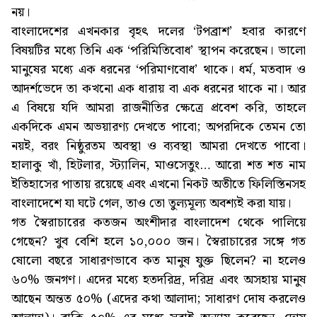
নয়।
বাংলাদেশের এখনকার বৃহৎ দলের ‘টপব্রাশ’ হবার কারণে
বিষয়টির মধ্যে তিনি এক ‘পরিমিতিবোধ’ স্থাপন করেছেন। ভালো
মানুষের মধ্যে এক ধরনের ‘পরিমাণবোধ’ থাকে। ধর্ম, মতবাদ ও
আদর্শভেদে তা কখনো এক ধারায় বা এক ধরনের থাকে না। আর
এ বিষয়ে যদি আমরা রাজনীতির ক্ষেত্রে প্রবেশ করি, তাহলে
একদিকে এমন অভয়ারণ্য দেখতে পাবো; অপরদিকে তেমন তো
নয়ই, বরং নিষ্ঠুরতম অবস্থা ও ব্যবস্থা আমরা দেখতে পাবো।
হালাকু খাঁ, হিটলার, স্ট্যালিন, মাওসেতুং… আরো শত শত নাম
ইতিহাসের পাতায় রয়েছে এবং এখনো নিকট অতীতে ফিলিস্তিনসহ
বাংলাদেশে যা ঘটে গেল, তাও তো তুল্যমূল্য অবশ্যই করা যায়।
গত স্বৈরাচারের কতজন অংশীদার বাংলাদেশ থেকে পালিয়ে
গেছেন? খুব বেশি হলে ১০,০০০ জন। স্বৈরাচারের সঙ্গে গত
ষোলো বছরে সাধারণভাবে কত মানুষ যুক্ত ছিলেন? না হলেও
৬০% জনগণ। এদের মধ্যে হতদরিদ্র, দরিদ্র এবং অসহায় মানুষ
আছেন অন্তত ৫০% (এদের কথা আলাদা; সাধারণ দোষ করলেও