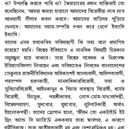
না? উপলব্ধি করতে পারি না? স্বৈরাচারের প্রধান ব্যক্তিরাই তো
বলেছিলেন, ‘আমরা ক্ষমতা হারালে আমাদের বিরোধীরা লাখ লাখ
আওয়ামী লীগার কতল করবে। আমাদের বাড়িঘর পুড়িয়ে
ফেলবে। আমাদের সহায়-সম্পত্তি দখল করে নেবে’ ইত্যাদি
ইত্যাদি।
তাদের এসব তথাকথিত ভবিষ্যদ্বাণী কি সত্য বলে প্রমাণিত
হয়েছে? হয়নি। বিশ্বের ইতিহাসে এ মানবিক বিষয়টি চিরকাল
সমুজ্জ্বল হয়ে থাকবে। সারা বিশ্বের গবেষক ও নিরপেক্ষ
ইতিহাসবিদগণ লিখছেন এবং ভবিষ্যতেও লিখবেন বাংলাদেশের
সেকুলার রাজনীতিবিদদের অধিকাংশই অসত্যবাদী, আধিপত্যবাদী,
পরসম্পদ হরণকারী, মানবাধিকারবিরোধী, সত্য ও
সুবিচারবিরোধী, আইনকানুন ও বিচার ব্যবস্থার বিরোধী, ধর্মের
বিরোধী, হিংসুক, পরশ্রীকাতর, লোভ-মোহ-মাৎসর্যপন্থী,
বিদ্বেষপরায়ণ, সুদখোর, ঘুষখোর, লুটপাটকারী অর্থাৎ
ইহলোকপন্থী। তাদের স্লোগান হলো, ‘জীবন তো একটাইÑ ইট
ড্রিং অ্যান্ড বি ম্যারি’Ñ এককথায় তারা স্বার্থপর, এ কারণে
দুর্নীতিবাজ। তারা জাতীয়তাবাদী নয় এবং দেশপ্রেমিকও নয়। এরা