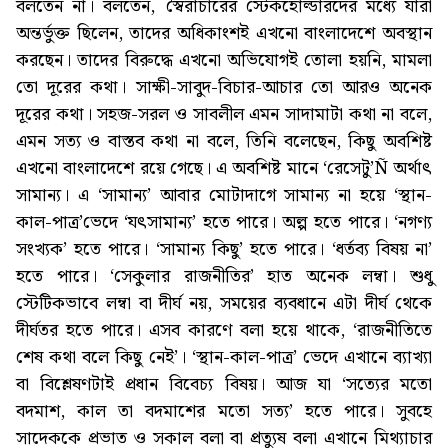
বলতেন না। বলতেন, স্বৈরাচারের স্টেকহোল্ডারদের মধ্যে যারা
অন্তর্ভুক্ত ছিলেন, তাদের অধিকাংশই এখনো বাংলাদেশে অবস্থান
করছেন। তাদের বিরুদ্ধে এখনো অভিযোগই তোলা হয়নি, মামলা
তো দূরের কথা। সাক্ষী-সাবুদ-বিচার-আচার তো আরও অনেক
দূরের কথা। সহজ-সরল ও সাবলীল এমন সাদামাটা কথা না বলে,
এমন সত্য ও বাস্তব কথা না বলে, তিনি বলেছেন, কিছু অবশিষ্ট
এখনো বাংলাদেশে রয়ে গেছে। এ অবশিষ্ট মানে ‘রেসেটু’Ñ অর্থাৎ
সামান্য। এ ‘সামান্য’ আবার মোটাদাগে সামান্য না হয়ে ‘স্থান-
কাল-পাত্র’ভেদে ‘যৎসামান্য’ হতে পারে। অল্প হতে পারে। ‘নগণ্য
সংখ্যক’ হতে পারে। ‘সামান্য কিছু’ হতে পারে। ‘ধর্তব্য বিষয় না’
হতে পারে। ‘সেকুলার রাজনীতির’ হাত অনেক লম্বা। শুধু
স্টেটিকভাবে লম্বা বা দীর্ঘ নয়, সময়ের ব্যবধানে এটা দীর্ঘ থেকে
দীর্ঘতর হতে পারে। এসব কারণে বলা হয়ে থাকে, ‘রাজনীতিতে
শেষ কথা বলে কিছু নেই’। ‘স্থান-কাল-পাত্র’ ভেদে এখানে ব্যাখ্যা
বা বিশ্লেষণটাই প্রধান বিবেচ্য বিষয়। আজ যা ‘সত্যের মতো
বদমাশ, কাল তা বদমাশের মতো সত্য’ হতে পারে। সুবহে
সাদেককে প্রভাত ও সকাল বলা বা প্রত্যুষ বলা এখানে মিথ্যাচার