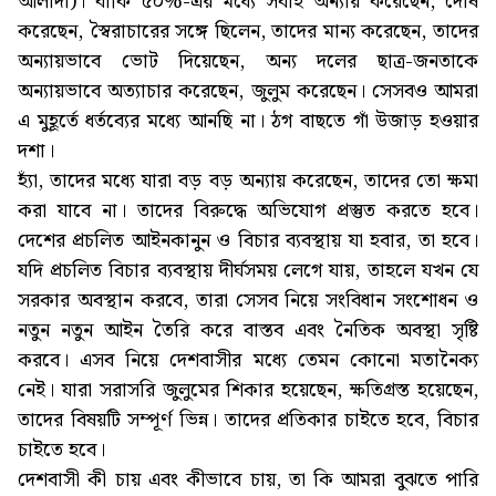
আলাদা)। বাকি ৫০%-এর মধ্যে সবাই অন্যায় করেছেন, দোষ
করেছেন, স্বৈরাচারের সঙ্গে ছিলেন, তাদের মান্য করেছেন, তাদের
অন্যায়ভাবে ভোট দিয়েছেন, অন্য দলের ছাত্র-জনতাকে
অন্যায়ভাবে অত্যাচার করেছেন, জুলুম করেছেন। সেসবও আমরা
এ মুহূর্তে ধর্তব্যের মধ্যে আনছি না। ঠগ বাছতে গাঁ উজাড় হওয়ার
দশা।
হ্যাঁ, তাদের মধ্যে যারা বড় বড় অন্যায় করেছেন, তাদের তো ক্ষমা
করা যাবে না। তাদের বিরুদ্ধে অভিযোগ প্রস্তুত করতে হবে।
দেশের প্রচলিত আইনকানুন ও বিচার ব্যবস্থায় যা হবার, তা হবে।
যদি প্রচলিত বিচার ব্যবস্থায় দীর্ঘসময় লেগে যায়, তাহলে যখন যে
সরকার অবস্থান করবে, তারা সেসব নিয়ে সংবিধান সংশোধন ও
নতুন নতুন আইন তৈরি করে বাস্তব এবং নৈতিক অবস্থা সৃষ্টি
করবে। এসব নিয়ে দেশবাসীর মধ্যে তেমন কোনো মতানৈক্য
নেই। যারা সরাসরি জুলুমের শিকার হয়েছেন, ক্ষতিগ্রস্ত হয়েছেন,
তাদের বিষয়টি সম্পূর্ণ ভিন্ন। তাদের প্রতিকার চাইতে হবে, বিচার
চাইতে হবে।
দেশবাসী কী চায় এবং কীভাবে চায়, তা কি আমরা বুঝতে পারি