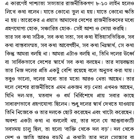
এ কারণেই পাশ্চাত্য সভ্যতার রাজনীতিকগণ ৮-১০ লাইন হলেও
লিখে কথা বলেন। যাতে কোনো ভুল না হয়। যাতে কোনো ক্ষতি
না হয়। তারেকের এ প্রয়াস আমাদের দেশের রাজনীতিকদের মধ্যে
গ্রহণযোগ্য হোক, সঞ্চারিত হোক- সেই আশা ও দোয়া করছি।
তার সব কথা সঠিক, সব কথা সত্য, সব কথা ইতিহাসভিত্তিক, সব
কথা বাস্তবসম্মত, সব কথা আবেগহীন, সব কথা নিঃস্বার্থ, সে কথা
কিন্তু আমরা বলছি না। আমরা এটাও বলছি না, তিনি দলের ঊর্ধ্বে
বা সার্বিকভাবে দেশের স্বার্থে সব কথা বলছেন। তার দায়বদ্ধতা
তার নিজ দলের প্রতি একটু বেশি রয়েছে বলে অনুভব করা যায়।
তবুও ভালো, দলের মধ্যে তার মতো আরও নেতা আছেন। তার
দলে দেশের রাজনীতিতে এমন একজন বড় নেতা এখনও আছেন,
যিনি দল-মত, মতবাদ ও ধর্ম নির্বিশেষে প্রায় সবার কাছে
সাধারণভাবে গ্রহণযোগ্য ছিলেন। শুধু দলের স্বার্থ দেখতে যাওয়ায়
তিনি নিজেকে ও তার দলকে ছোট করেছেন এবং খাটো করেছেন।
অবশ্য একটা কথা না বললেই নয়, তার দলে যে আপ্তবাক্যটি
সবসময় চালু ছিল, তা হলো ‘ব্যক্তি থেকে দল বড়’। দল থেকে
দেশ ও জাতি আরও বড়Ñ এ কথাটা তার দলে সোচ্চার বা