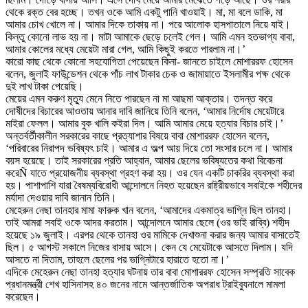
থেকে রক্ত বের হচ্ছে। তখন ওকে আমি একটু পানি খাওয়াই। মা, মা বলে ডাকি, মা
আমার চোখ খোলে না। আমার দিকে তাকায় না। পরে আলোক হাসপাতালে নিয়ে যাই।
কিন্তু কোনো লাভ হয় না। মাটা আমাকে ছেড়ে চলেই গেল। আমি এমন হতভাগ্য বাবা,
আমার কোলের মধ্যে মেয়েটা মারা গেল, আমি কিছুই করতে পারলাম না।’
কারো কাছ থেকে কোনো সহযোগিতা পেয়েছেন কিনা- জানতে চাইলে মোশাররফ হোসেন
বলেন, জুলাই ফাউন্ডেশন থেকে পাঁচ লাখ টাকার চেক ও জামায়াতে ইসলামীর পক্ষ থেকে
দুই লাখ টাকা পেয়েছি।
মেয়ের এমন করুণ মৃত্যু মেনে নিতে পারছেন না মা আছমা আক্তার। তদন্ত করে
দোষীদের বিচারের আওতায় আনার দাবি জানিয়ে তিনি বলেন, ‘আমার নির্দোষ মেয়েটারে
মাইরা ফেলল। আমার বুক খালি কইরা দিল। আমি আমার মেয়ে হত্যার বিচার চাই।’
অন্তর্বর্তীকালীন সরকারের কাছে প্রত্যাশার বিষয়ে বাবা মোশাররফ হোসেন বলেন,
‘পরিবারের নিরাপদ ভবিষ্যৎ চাই। আমার এ অল্প আয় দিয়ে তো সংসার চলে না। আমার
বয়স হয়েছে। তাই সরকারের প্রতি আহ্বান, আমার ছেলের ভবিষ্যতের কথা বিবেচনা
করেÑ যাতে প্রয়োজনীয় ব্যবস্থা গ্রহণ করা হয়। ওর যেন একটি চাকরির ব্যবস্থা করা
হয়। পাশাপাশি যারা বৈষম্যবিরোধী আন্দোলনে নিহত হয়েছেন রাষ্ট্রীয়ভাবে সবাইকে শহীদের
মর্যাদা দেওয়ার দাবি জানান তিনি।
মেহেরুন নেছা তানহার মামা ফারুক খান বলেন, ‘আমাদের একমাত্র ভাগ্নি ছিল তানহা।
তাই আমরা সবাই ওকে আদর করতাম। আন্দোলনে আমার ছেলে (ওর ভাই রাব্বি) শহীদ
হয়েছে ১৯ জুলাই। এরপর থেকে তানহা ওর মামিকে দেখাশুনা করার জন্য আমার বাসাতেই
ছিল। ৫ আগস্ট সকালে নিজের বাসায় আসে। কেন যে মেয়েটাকে আসতে দিলাম। যদি
আসতে না দিতাম, তাহলে ছেলের পর ভাগ্নিটারে হারাতে হতো না।’
এদিকে মেহেরুন নেছা তানহা হত্যার ঘটনায় তার বাবা মোশাররফ হোসেন সম্প্রতি সাবেক
প্রধানমন্ত্রী শেখ হাসিনাসহ ৪০ জনের নামে আন্তর্জাতিক অপরাধ ট্রাইব্যুনালে মামলা
করেছেন।