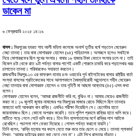
ডাকেন মা
৬ ফেব্রুয়ারি ২০২৫ ১৪:২৯
বাসস :
মিরপুরের হযরত শাহ আলী মহিলা কলেজে অনার্স তৃতীয় বর্ষে পড়তেন মেহেরুন
নেছা তানহা। তার বাবা মোশাররফ হোসেন (৬৪) গাড়িচালক। অসচ্ছল হলেও সবাইকে
নিয়ে মোশাররফের ছিল সুখের সংসার। বাবার ১৬ হাজার টাকা বেতনে সংসার চলে না। তাই
বিকেল ৪টা থেকে রাত ৯টা পর্যন্ত বাসার পাশেই একটি শোরুমে চাকরি করে পড়ালেখার খরচ
চালাতেন তানহা। পরিবারকেও সহায়তা করতেন।
রাজধানীর মিরপুর-১৩ এর কাফরুল থানার ৪নং ওয়ার্ডের পূর্ব বাইশটেকের বাসায় রাষ্ট্রীয় বার্তা
সংস্থা বাসসের প্রতিবেদকের সাথে আলাপকালে বৈষম্যবিরোধী আন্দোলনে শহীদ মেহেরুন
নেছা তানহার বাবা মোশাররফ হোসেন ও তার গৃহিণী মা আছমা আক্তার (৪৫) এসব কথা
বলেন।
মোশাররফ হোসেন বলেন, ‘আমরা রাজনীতি করি না, বুঝিও না। আমার মেয়েও রাজনীতি
করত না। ১৯ জুলাই জুমার নামাজের পর মিরপুরের মাজার রোডে মিছিলে ছিল তানহার
মামাতো ভাই আকরাম খান রাব্বি। এমবিএ পরীক্ষা দিয়েছিল সে। ছেলেটার হাতে
জায়নামাজও ছিল। কোনো অপরাধ করেনি। তবে পুলিশ প্রথমে রাব্বির হাতে গুলি করে।
মাটিতে পড়ে গেলে পেটে গুলি করে। তিন দিন হাসপাতালের মর্গে রাব্বির লাশ আটকে
রেখেছিল। পচাগলা লাশ ফেরত দিয়েছে। গোসল পর্যন্ত করানো যায়নি।’
তিনি বলেন, ‘রাব্বি হত্যার পর বদলে যেতে শুরু করে তার ছেলে ও মেয়ে। তানহা প্লাকার্ড
লিখত, ‘আমার ভাইয়ের রক্ত বৃথা যেতে দেব না’। এটা লিখে রাস্তায় দাঁড়াত।