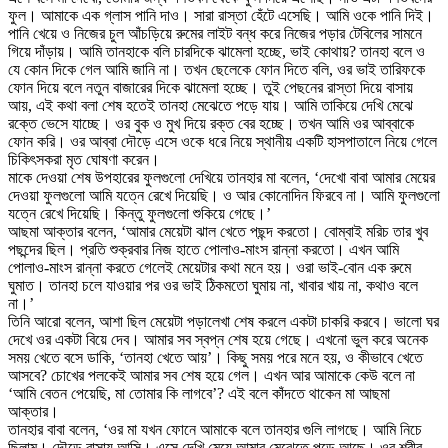
ফুল। আমাকে এক গ্লাস পানি দাও। সারা রাস্তা হেঁটে এসেছি। আমি ওকে পানি দিই।
পানি খেয়ে ও নিজের চুল আঁচড়িয়ে রুমের লাইট বন্ধ করে নিজের পড়ার টেবিলের সামনে
গিয়ে দাঁড়ায়। আমি তানহাকে বলি চারদিকে ঝামেলা হচ্ছে, ভাই কোথায়? তানহা বলে ও
যে কোন দিকে গেল আমি জানি না। তখন ছেলেকে ফোন দিতে বলি, ওর ভাই তারিফকে
ফোন দিয়ে বলে নতুন বাজারের দিকে ঝামেলা হচ্ছে। তুই পেছনের রাস্তা দিয়ে বাসায়
আয়, এই কথা বলা শেষ হতেই তানহা মেঝেতে পড়ে যায়। আমি তাকিয়ে দেখি মেঝে
রক্তে ভেসে যাচ্ছে। ওর বুক ও মুখ দিয়ে রক্ত বের হচ্ছে। তখন আমি ওর আব্বাকে
ফোন করি। ওর আব্বা দৌড়ে এসে ওকে ধরে নিয়ে স্থানীয় একটি হাসপাতালে নিয়ে গেলে
চিকিৎসকরা মৃত ঘোষণা করেন।
মাকে দেওয়া শেষ উপহারের ফুলগুলো দেখিয়ে তানহার মা বলেন, ‘দেখো বাবা আমার মেয়ের
দেওয়া ফুলগুলো আমি যত্নে রেখে দিয়েছি। ও আর কোনোদিন ফিরবে না। আমি ফুলগুলো
যত্নে রেখে দিয়েছি। কিন্তু ফুলগুলো শুকিয়ে গেছে।’
আছমা আক্তার বলেন, ‘আমার মেয়েটা ঝাল খেতে পছন্দ করতো। বোম্বাই মরিচ তার খুব
পছন্দের ছিল। প্রতি শুক্রবার নিজ হাতে পোলাও-মাংস রান্না করতো। এখন আমি
পোলাও-মাংস রান্না করতে গেলেই মেয়েটার কথা মনে হয়। ওরা ভাই-বোন এক রুমে
ঘুমাত। তানহা চলে যাওয়ার পর ওর ভাই ঠিকমতো ঘুমায় না, খাবার খায় না, কথাও বলে
না।’
তিনি আরো বলেন, আশা ছিল মেয়েটা পড়ালেখা শেষ করলে একটা চাকরি করবে। ভালো ঘর
দেখে ওর একটা বিয়ে দেব। আমার সব স্বপ্ন শেষ হয়ে গেছে। এখনো ভুল করে অনেক
সময় খেতে বসে ডাকি, ‘তানহা খেতে আয়’। কিছু সময় পরে মনে হয়, ও কীভাবে খেতে
আসবে? চোখের পলকেই আমার সব শেষ হয়ে গেল। এখন আর আমাকে কেউ বলে না
‘আমি বেতন পেয়েছি, মা তোমার কি লাগবে’? এই বলে কাঁদতে থাকেন মা আছমা
আক্তার।
তানহার বাবা বলেন, ‘ওর মা যখন ফোনে আমাকে বলে তানহার গুলি লাগছে। আমি নিচে
ছিলাম। দৌড়ে বাসায় আসি। এসে দেখি মেয়ে আমার মেঝেতে পড়ে আছে। ওর শরীর