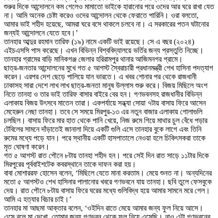
শুরুর দিকে আন্দোলনে কম গেলেও মামাতো ভাইকে হারানোর পরে ওদের আর ঘরে রাখা যেত
না। আমি অনেক চেষ্টা করেও ওদের আন্দোলন থেকে ফেরাতে পারিনি। ওরা বলতো,
আমার ভাই শহীদ হয়েছে, আমরা ঘরে বসে থাকলে চলবে না। এ সরকারের পতন ঘটানোর
জন্যই আন্দোলনে যেতে হবে।’
তানহার আব্দুর রহমান তারিফ (১৯) নামে একটি ভাই রয়েছে। সে এ বছর (২০২৪)
এইচএসসি পাস করেছে। এখন বিভিন্ন বিশ্ববিদ্যালয়ে ভর্তির জন্য প্রস্তুতি নিচ্ছে।
তানহার গ্রামের বাড়ি মানিকগঞ্জ জেলার হরিরামপুর থানার আজিমনগর গ্রামে।
ছাত্র-জনতার আন্দোলনের মুখে গত ৫ আগস্ট স্বৈরাচারী প্রধানমন্ত্রী শেখ হাসিনা পদত্যাগ
করেন। এরপর দেশ ছেড়ে পালিয়ে যান ভারতে। এ খবর শোনার পর থেকে রাজধানী
ঢাকাসহ সারা দেশে লাখ লাখ ছাত্র-জনতা মানুষ উল্লাস শুরু করে। বিজয় মিছিলে অংশ
নিতে তানহা ও তার ভাই তারিফ বাসার বাইরে বের হন। গণভবনসহ রাজধানীর বিভিন্ন
এলাকায় বিজয় উৎসবে মাতেন তারা। একপর্যায়ে সন্ধ্যা সোয়া ৭টায় বাসায় ফিরে আসেন
মেহেরুন নেছা তানহা। তবে সে সময়ে মিরপুর-১৩ এর নতুন বাজার এলাকায় গোলাগুলি
চলছিল। বাসায় ফিরে মার হাত থেকে পানি খেয়ে, নিজ রুমে গিয়ে মাথার চুল বেঁধে পড়ার
টেবিলের সামনে দাঁড়াতেই জানালা দিয়ে একটি গুলি এসে তানহার বুকে লাগে এবং তিনি
রুমের মধ্যে পড়ে যান। পরে স্থানীয় একটি হাসপাতালে নেওয়া হলে চিকিৎসকরা তাকে
মৃত ঘোষণা করেন।
গত ৫ আগস্ট রাত পৌনে ৮টায় তানহা শহীদ হন। পরে সেই দিন রাত সাড়ে ১১টার দিকে
মিরপুরের পূর্ববাইশটেক কবরস্থানে তাকে দাফন করা হয়।
বাবা মোশাররফ হোসেন বলেন, ‘মিছিলে যেতে মানা করতাম। মেয়ে শুনত না। অন্যদিনের
মতো ৫ আগস্টও শেখ হাসিনার পালানোর খবরে গণভবনে যায় তানহা। ছবি তুলে ফেসবুকে
দেয়। রাত পৌনে ৮টায় বাসায় ফিরে ঘরের মধ্যে গুলিবিদ্ধ হয়ে আমার সামনে মরে গেল।
আমি এ হত্যার বিচার চাই।’
তানহার মা আছমা আক্তার বলেন, ‘ওইদিন রাতে মেয়ে আমার জন্য ফুল নিয়ে আসে।
এসে বলে মা দেখো, তোমার জন্য গণভবন থেকে ফুল নিয়ে এসেছি। নাও এটা গণভবনের