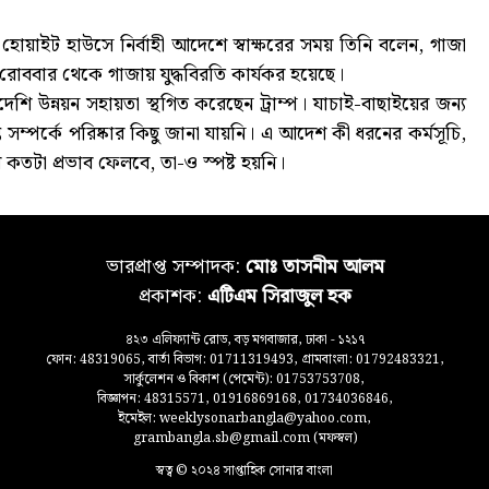
হোয়াইট হাউসে নির্বাহী আদেশে স্বাক্ষরের সময় তিনি বলেন, গাজা
ত রোববার থেকে গাজায় যুদ্ধবিরতি কার্যকর হয়েছে।
 বিদেশি উন্নয়ন সহায়তা স্থগিত করেছেন ট্রাম্প। যাচাই-বাছাইয়ের জন্য
সম্পর্কে পরিষ্কার কিছু জানা যায়নি। এ আদেশ কী ধরনের কর্মসূচি,
কতটা প্রভাব ফেলবে, তা-ও স্পষ্ট হয়নি।
ভারপ্রাপ্ত সম্পাদক:
মোঃ তাসনীম আলম
প্রকাশক:
এটিএম সিরাজুল হক
৪২৩ এলিফ্যান্ট রোড, বড় মগবাজার, ঢাকা - ১২১৭
ফোন: 48319065, বার্তা বিভাগ: 01711319493, গ্রামবাংলা: 01792483321,
সার্কুলেশন ও বিকাশ (পেমেন্ট): 01753753708,
বিজ্ঞাপন: 48315571, 01916869168, 01734036846,
ইমেইল: weeklysonarbangla@yahoo.com,
grambangla.sb@gmail.com (মফস্বল)
স্বত্ব © ২০২৪ সাপ্তাহিক সোনার বাংলা