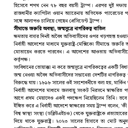
হিসেবে শপথ নেন ৭৮ বছর বয়সী ট্রাম্প। এরপর দুই দফায় প্র
রাজধানীর ক্যাপিটল ওয়ান অ্যারেনায় অভিষেক প্যারেডের
সঙ্গে আলাপও চালিয়ে গেছেন প্রেসিডেন্ট ট্রাম্প।
সীমান্তে জরুরি অবস্থা, জন্মসূত্রে নাগরিকত্ব বাতিল
ক্ষমতায় বসার দিনই অবৈধ অভিবাসীদের ওপর খড়গহস্ত হওয়া
নির্বাহী আদেশের মাধ্যমে যুক্তরাষ্ট্র-মেক্সিকো সীমান্তে জর
মোতায়েন করতে পারবেন। এ আদেশের আওতায় অভিবাসীদের বৈধত
কর্তৃপক্ষ।
সংবিধানের তোয়াক্কা না করে জন্মসূত্রে নাগরিকত্বের একটি বিধ
জন্ম নেওয়া অবৈধ অভিবাসীদের সন্তানেরা দেশটির নাগরিকত্ব প
বিরুদ্ধে যায়। ১৮৯৮ সালের ওই সংশোধনীতে বলা হয়, মার্কিন ভ
নির্বাহী আদেশের মাধ্যমে জলবায়ু সংকট নিরসনে স্বাক্ষরিত প্যার
আগে প্রথম মেয়াদেও একই পদক্ষেপ নিয়েছিলেন তিনি। তবে
ইঙ্গিত করে এ নির্বাহী আদেশে স্বাক্ষরের সময় ট্রাম্প বলেন
বিশ্ব স্বাস্থ্য সংস্থা (ডব্লিউএইচও) থেকে যুক্তরাষ্ট্রকে প্রত্য
দিয়ে থাকে যুক্তরাষ্ট্র। ২০২৩ সালের হিসাবে তা মোট অ