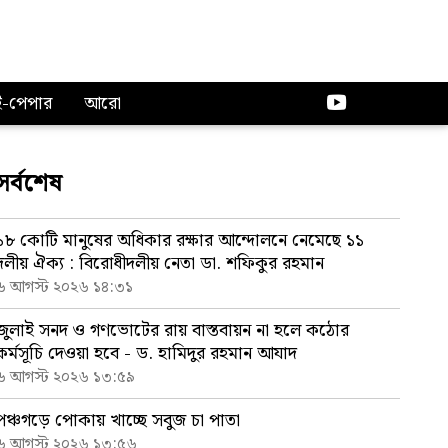
ই-পেপার
আরো
সর্বশেষ
১৮ কোটি মানুষের অধিকার রক্ষার আন্দোলনে নেমেছে ১১
দলীয় ঐক্য : বিরোধীদলীয় নেতা ডা. শফিকুর রহমান
৬ আগস্ট ২০২৬ ১৪:৩১
জুলাই সনদ ও গণভোটের রায় বাস্তবায়ন না হলে কঠোর
কর্মসূচি দেওয়া হবে - ড. হামিদুর রহমান আযাদ
৬ আগস্ট ২০২৬ ১৩:৫৯
পঞ্চগড়ে পোকায় খাচ্ছে সবুজ চা পাতা
৬ আগস্ট ২০২৬ ১৩:৫৬