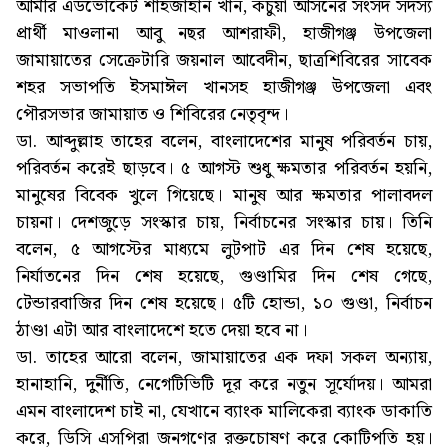
আমীর এডভোকেট শাহজাহান খান, কচুয়া আসনের সংসদ সদস্য
প্রার্থী মাওলানা আবু নছর আশরাফী, হাজীগঞ্জ উপজেলা
জামায়াতের সেক্রেটারি জয়নাল আবেদীন, ছাত্রশিবিরের সাবেক
শহর সভাপতি ইসমাঈল খানসহ হাজীগঞ্জ উপজেলা এবং
পৌরসভার জামায়াত ও শিবিরের নেতৃবৃন্দ।
ডা. আব্দুল্লাহ তাহের বলেন, বাংলাদেশের মানুষ পরিবর্তন চায়,
পরিবর্তন করেই ছাড়বে। ৫ আগস্ট শুধু ক্ষমতার পরিবর্তন হয়নি,
মানুষের বিবেক খুলে গিয়েছে। মানুষ আর ক্ষমতার পালাবদল
চায়না। দেশজুড়ে সংস্কার চায়, নির্বাচনের সংস্কার চায়। তিনি
বলেন, ৫ আগস্টের মাধ্যমে লুটপাট এর দিন শেষ হয়েছে,
নির্যাতনের দিন শেষ হয়েছে, গুণ্ডামির দিন শেষ গেছে,
টেন্ডারবাজির দিন শেষ হয়েছে। ৫টি হোন্ডা, ১০ গুণ্ডা, নির্বাচন
ঠাণ্ডা এটা আর বাংলাদেশে হতে দেয়া হবে না।
ডা. তাহের আরো বলেন, জামায়াতের এক দফা সকল অন্যায়,
হানাহানি, দুর্নীতি, নেগেটিভিটি দূর করে নতুন সূর্যোদয়। আমরা
এমন বাংলাদেশ চাই না, যেখানে ব্যাংক মালিকেরা ব্যাংক ডাকাতি
করে, ডিসি এসপিরা জনগণের রক্তচোষণ করে কোটিপতি হয়।