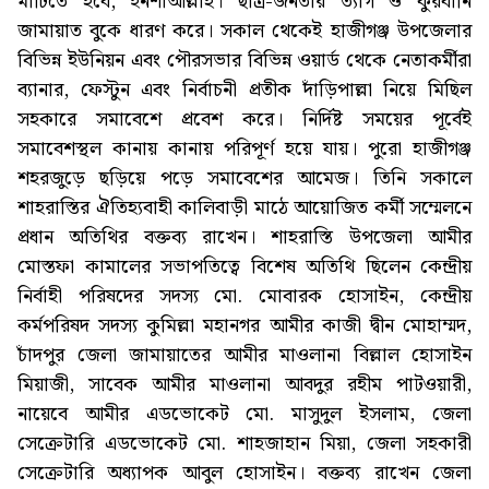
মাটিতে হবে, ইনশাআল্লাহ। ছাত্র-জনতার ত্যাগ ও কুরবানি
জামায়াত বুকে ধারণ করে। সকাল থেকেই হাজীগঞ্জ উপজেলার
বিভিন্ন ইউনিয়ন এবং পৌরসভার বিভিন্ন ওয়ার্ড থেকে নেতাকর্মীরা
ব্যানার, ফেস্টুন এবং নির্বাচনী প্রতীক দাঁড়িপাল্লা নিয়ে মিছিল
সহকারে সমাবেশে প্রবেশ করে। নির্দিষ্ট সময়ের পূর্বেই
সমাবেশস্থল কানায় কানায় পরিপূর্ণ হয়ে যায়। পুরো হাজীগঞ্জ
শহরজুড়ে ছড়িয়ে পড়ে সমাবেশের আমেজ। তিনি সকালে
শাহরাস্তির ঐতিহ্যবাহী কালিবাড়ী মাঠে আয়োজিত কর্মী সম্মেলনে
প্রধান অতিথির বক্তব্য রাখেন। শাহরাস্তি উপজেলা আমীর
মোস্তফা কামালের সভাপতিত্বে বিশেষ অতিথি ছিলেন কেন্দ্রীয়
নির্বাহী পরিষদের সদস্য মো. মোবারক হোসাইন, কেন্দ্রীয়
কর্মপরিষদ সদস্য কুমিল্লা মহানগর আমীর কাজী দ্বীন মোহাম্মদ,
চাঁদপুর জেলা জামায়াতের আমীর মাওলানা বিল্লাল হোসাইন
মিয়াজী, সাবেক আমীর মাওলানা আবদুর রহীম পাটওয়ারী,
নায়েবে আমীর এডভোকেট মো. মাসুদুল ইসলাম, জেলা
সেক্রেটারি এডভোকেট মো. শাহজাহান মিয়া, জেলা সহকারী
সেক্রেটারি অধ্যাপক আবুল হোসাইন। বক্তব্য রাখেন জেলা