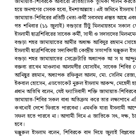
জামায়াত-শিবিরকে আবারো ঐতিহাসিক ভূমিকা পালন করতে 
হয়ে জনগণের সেবক হবো, ইনশাআল্লাহ। এই জমিনে ইসলাম বিজ
জামায়াত-শিবিরের প্রতিটি নেতা-কর্মী সবসময় প্রস্তুত আছে এ
গত শনিবার (১১ জুলাই) বগুড়ার টিটু মিলনায়তনে সকাল
ইসলামী ছাত্রশিবিরের সাবেক কর্মী, সাথী ও সদস্যদের মিলনমে
বগুড়া শহর জামায়াতের আমীর অধ্যক্ষ আবিদুর রহমান সোহেলে
ইসলামী ছাত্রশিবিরের সদ্যবিদায়ী কেন্দ্রীয় সভাপতি মঞ্জুরু
বগুড়া শহর জামায়াতের সেক্রেটারি অধ্যাপক আ স ম আব্দু
বক্তব্য রাখেন মাওলানা আলমগীর হোসাইন, সাবেক শিবির নে
আনিছুর রহমান, অধ্যাপক রফিকুল আলম, মো. সেলিম রেজ
ইকবাল হোসেন, এডভোকেট নুরুল ইসলাম আকন্দ, মেহেদী হাস
প্রধান অতিথি বলেন, যেই ফ্যাসিবাদী শক্তি জামায়াত-শিবির
জামায়াত-শিবির সকল বাধা অতিক্রম করে তার লক্ষ্যপানে এগ
কখনোই দেশে ফিরতে পারবেনা। এমনকি যারা ইসলামী আন্দোল
সফল হতে পারবে না। আগামী দিনে এ জাতিকে সৎ, দক্ষ, চা
হবে।
মঞ্জুরুল ইসলাম বলেন, শিবিরকে বাদ দিয়ে জুলাই বিপ্লবে