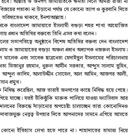
হবে। আল্লাহ ও জনগণ জামায়াতকে ক্ষমতা দিলে আমরা রাজা না
য়ের পতাকা না উড়ানো পর্যন্ত যে কোনো ত্যাগ ও কুরবানি দিতে
বং ভবিষ্যতেও থাকবে, ইনশাআল্লাহ।
 থেকে বাংলাদেশ জামায়াতে ইসলামী বগুড়া শহর শাখা আয়োজিত
লায় প্রধান অতিথির বক্তব্যে তিনি এসব কথা বলেন।
র সভাপতিত্বে অনুষ্ঠানে বিশেষ অতিথির বক্তব্য দেন বাংলাদেশ
ল ইসলাম ও জামায়াতের বগুড়া অঞ্চল প্রধান অধ্যাপক নজরুল ইসলাম।
ল মালেক এবং সাবেক ছাত্রনেতা হেদাইতুল ইসলামের পরিচালনায়
তা মিজানুর রহমান, নুরুল আমীন সরকার, আব্দুস সালাম তুহিন,
া, আব্দুল কাদিম, আলাউদ্দীন সোহেল, আল আমিন, আজগর আলী,
ান প্রমুখ।
কে নিষিদ্ধ করেছিল, আজ তারাই জনগণের কাছে নিষিদ্ধ হয়ে গেছে।
িয়ে যাচ্ছে। যতই উঁকিঝুঁকি মারুক পালিয়ে যাওয়া ফ্যাসিবাদ আর
নের বিরুদ্ধে দাঁড়ানোর অপচেষ্টা চালাচ্ছেন তারা কোনোদিনও
ঁদাবাজমুক্ত নেতৃত্ব উপহার দিতে আপনাদের সামনে এগিয়ে আসতে
র কোনো ইতিহাস লেখা হতে পারে না। শাহাদাতের তামান্না নিয়ে