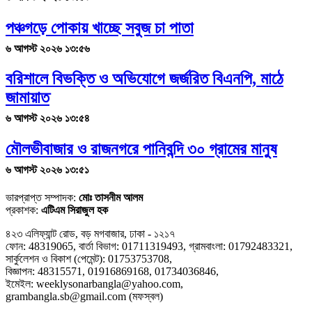
পঞ্চগড়ে পোকায় খাচ্ছে সবুজ চা পাতা
৬ আগস্ট ২০২৬ ১৩:৫৬
বরিশালে বিভক্তি ও অভিযোগে জর্জরিত বিএনপি, মাঠে
জামায়াত
৬ আগস্ট ২০২৬ ১৩:৫৪
মৌলভীবাজার ও রাজনগরে পানিবন্দি ৩০ গ্রামের মানুষ
৬ আগস্ট ২০২৬ ১৩:৫১
ভারপ্রাপ্ত সম্পাদক:
মোঃ তাসনীম আলম
প্রকাশক:
এটিএম সিরাজুল হক
৪২৩ এলিফ্যান্ট রোড, বড় মগবাজার, ঢাকা - ১২১৭
ফোন: 48319065, বার্তা বিভাগ: 01711319493, গ্রামবাংলা: 01792483321,
সার্কুলেশন ও বিকাশ (পেমেন্ট): 01753753708,
বিজ্ঞাপন: 48315571, 01916869168, 01734036846,
ইমেইল: weeklysonarbangla@yahoo.com,
grambangla.sb@gmail.com (মফস্বল)