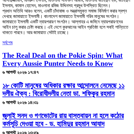
আসাদুজ্জামান, মনিরুল ইসলাম, মাওলানা সফিউল আজম, মাওলানা জাহিদুল হক, জাহিদুল
ইসলাম, কামাল হোসেন, মাওলানা রমিজ উদ্দিনসহ প্রমুখ উপস্থিত ছিলেন।
প্রধান অতিথি আরও বলেন, একটি চাঁদাবাজ ও সন্ত্রাসমুক্ত সমাজ বিনির্মাণ করার স্বপ্ন
দেখছে জামায়াতে ইসলামী। বাংলাদেশ জামায়াতে ইসলামী গরিব মানুষের সংগঠন।
জামায়াতে ইসলামী একটি ন্যায়পরায়ণ সংগঠন। আল্লাহর এ জমিনে ন্যায়পরায়ণদের
আইন চালু করার চেষ্টা করছে। এই দেশে কুরআনের আইন প্রতিষ্ঠা হলে সবাই শান্তিতে
থাকতে পারবে। আর জামায়াত সেটাই চাচ্ছে।
সর্বশেষ
The Real Deal on the Pokie Spin: What
Every Aussie Punter Needs to Know
৬ আগস্ট ২০২৬ ১৭:৪৭
১৮ কোটি মানুষের অধিকার রক্ষার আন্দোলনে নেমেছে ১১
দলীয় ঐক্য : বিরোধীদলীয় নেতা ডা. শফিকুর রহমান
৬ আগস্ট ২০২৬ ১৪:৩১
জুলাই সনদ ও গণভোটের রায় বাস্তবায়ন না হলে কঠোর
কর্মসূচি দেওয়া হবে - ড. হামিদুর রহমান আযাদ
৬ আগস্ট ২০২৬ ১৩:৫৯