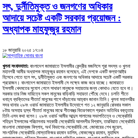
সৎ, দুর্নীতিমুক্ত ও জনগণের অধিকার
আদায়ে সচেষ্ট একটি সরকার প্রয়োজন :
অধ্যাপক মাহফুজুর রহমান
১৮ জানুয়ারি ২০২৫ ১৭:০৪
খুলনা সংবাদদাতা:
বাংলাদেশ জামায়াতে ইসলামীর কেন্দ্রীয় মজলিসে শূরা সদস্য ও খুলনা
মহানগরী আমীর অধ্যাপক মাহফুজুর রহমান বলেছেন, এই দেশকে একটি কল্যাণরাষ্ট্র
হিসেবে পেতে হলে সৎ, দুর্নীতিমুক্ত এবং জনগণের অধিকার আদায়ে সচেষ্ট একটি সরকার
প্রয়োজন। বাংলাদেশ জামায়াতে ইসলামী সে লক্ষ্যে কাজ করে যাচ্ছে। জামায়াতে
ইসলামী খেদমতের সুযোগ পেলে সাধারণ মানুষকে সহায়তার জন্য কোথাও যেতে হবে না।
সরকার তার নিজ দায়িত্বে সকল মানুষের বাড়িবাড়ি সহায়তা পৌঁছে দেবে। চলতি শীতে
ধনাঢ্য ব্যক্তিদের শীতার্ত মানুষের পাশে দাঁড়ানোর আহ্বান জানান তিনি। খুলনা মহানগরীর
সদর থানার ২৯নং ওয়ার্ড জামায়াতে ইসলামীর উদ্যোগে গত ১২ জানুয়ারি রোববার সকাল
৮টায় অসহায় দুস্থ শীতার্ত মানুষের মাঝে শীতবস্ত্র বিতরণকালে প্রধান অতিথির বক্তৃতায়
তিনি এসব কথা বলেন। ২৯নং ওয়ার্ড আমীর আব্দুস সালামের সভাপতিত্বে ও সেক্রেটারি
শহিদুল ইসলামের পরিচালনায় সহকারী সেক্রেটারি আলমগীর বিশ্বাস, তারবিয়াত সেক্রেটারি
মাওলানা মোয়াব্বজ বিল্লাহ, অর্থ বিভাগের সেক্রেটারি মো. জোবায়ের শেখ জুয়েল,
সাংগঠনিক সেক্রেটারি মোস্তাফিজর রহমান ডালিম, মোকলেছুর রহমান, মুহাদ্দিস