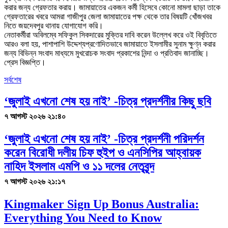
করার জন্য গ্রেফতার করায়। জামায়াতের একজন কর্মী হিসেবে কোনো মামলা ছাড়া তাকে
গ্রেফতারের খবরে আমরা গাজীপুর জেলা জামায়াতের পক্ষ থেকে তার বিষয়টি খোঁজখবর
নিতে জয়দেবপুর থানায় যোগাযোগ করি।
নেতাকর্মীরা অবিলম্বে সফিকুল সিকদারের মুক্তির দাবি করেন উল্লেখ করে ওই বিবৃতিতে
আরও বলা হয়, পাশাপাশি উদ্দেশ্যপ্রণোদিতভাবে জামায়াতে ইসলামীর সুনাম ক্ষুণ্ন করার
জন্য বিভিন্ন সংবাদ মাধ্যমে মুখরোচক সংবাদ প্রকাশের নিন্দা ও প্রতিবাদ জানাচ্ছি।
প্রেস বিজ্ঞপ্তি।
সর্বশেষ
‘জুলাই এখনো শেষ হয় নাই’ -চিত্র প্রদর্শনীর কিছু ছবি
৭ আগস্ট ২০২৬ ২১:৪০
‘জুলাই এখনো শেষ হয় নাই’ -চিত্র প্রদর্শনী পরিদর্শন
করেন বিরোধী দলীয় চিফ হুইপ ও এনসিপির আহ্বায়ক
নাহিদ ইসলাম এমপি ও ১১ দলের নেতৃবৃন্দ
৭ আগস্ট ২০২৬ ২১:১৭
Kingmaker Sign Up Bonus Australia:
Everything You Need to Know