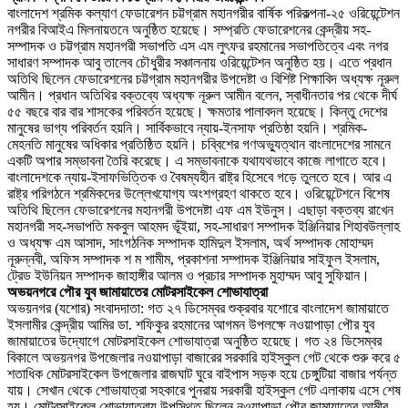
বাংলাদেশ শ্রমিক কল্যাণ ফেডারেশন চট্টগ্রাম মহানগরীর বার্ষিক পরিকল্পনা-২৫ ওরিয়েন্টেশন
নগরীর বিআইএ মিলনায়তনে অনুষ্ঠিত হয়েছে। সম্প্রতি ফেডারেশনের কেন্দ্রীয় সহ-
সম্পাদক ও চট্টগ্রাম মহানগরী সভাপতি এস এম লুৎফর রহমানের সভাপতিত্বে এবং নগর
সাধারণ সম্পাদক আবু তালেব চৌধুরীর সঞ্চালনায় ওরিয়েন্টেশন অনুষ্ঠিত হয়। এতে প্রধান
অতিথি ছিলেন ফেডারেশনের চট্টগ্রাম মহানগরীর উপদেষ্টা ও বিশিষ্ট শিক্ষাবিদ অধ্যক্ষ নূরুল
আমীন। প্রধান অতিথির বক্তব্যে অধ্যক্ষ নূরুল আমীন বলেন, স্বাধীনতার পর থেকে দীর্ঘ
৫৫ বছরে বার বার শাসকের পরিবর্তন হয়েছে। ক্ষমতার পালাবদল হয়েছে। কিন্তু দেশের
মানুষের ভাগ্য পরিবর্তন হয়নি। সার্বিকভাবে ন্যায়-ইনসাফ প্রতিষ্ঠা হয়নি। শ্রমিক-
মেহনতি মানুষের অধিকার প্রতিষ্ঠিত হয়নি। চব্বিশের গণঅভ্যুত্থান বাংলাদেশের সামনে
একটি অপার সম্ভাবনা তৈরি করেছে। এ সম্ভাবনাকে যথাযথভাবে কাজে লাগাতে হবে।
বাংলাদেশকে ন্যায়-ইসাফভিত্তিক ও বৈষম্যহীন রাষ্ট্র হিসেবে গড়ে তুলতে হবে। আর এ
রাষ্ট্র পরিগঠনে শ্রমিকদের উল্লেখযোগ্য অংশগ্রহণ থাকতে হবে। ওরিয়েন্টেশনে বিশেষ
অতিথি ছিলেন ফেডারেশনের মহানগরী উপদেষ্টা এফ এম ইউনুস। এছাড়া বক্তব্য রাখেন
মহানগরী সহ-সভাপতি মকবুল আহমদ ভূঁইয়া, সহ-সাধারণ সম্পাদক ইঞ্জিনিয়ার শিহাবউল্লাহ
ও অধ্যক্ষ এম আসাদ, সাংগঠনিক সম্পাদক হামিদুল ইসলাম, অর্থ সম্পাদক মোহাম্মদ
নূরুন্নবী, অফিস সম্পাদক শ ম শামীম, প্রকাশনা সম্পাদক ইঞ্জিনিয়ার সাইফুল ইসলাম,
ট্রেড ইউনিয়ন সম্পাদক জাহাঙ্গীর আলম ও প্রচার সম্পাদক মুহাম্মদ আবু সুফিয়ান।
অভয়নগরে পৌর যুব জামায়াতের মোটরসাইকেল শোভাযাত্রা
অভয়নগর (যশোর) সংবাদদাতা: গত ২৭ ডিসেম্বর শুক্রবার যশোরে বাংলাদেশ জামায়াতে
ইসলামীর কেন্দ্রীয় আমির ডা. শফিকুর রহমানের আগমন উপলক্ষে নওয়াপাড়া পৌর যুব
জামায়াতের উদ্যোগে মোটরসাইকেল শোভাযাত্রা অনুষ্ঠিত হয়েছে। গত ২৪ ডিসেম্বর
বিকালে অভয়নগর উপজেলার নওয়াপাড়া বাজারের সরকারি হাইস্কুল গেট থেকে শুরু করে ৫
শতাধিক মোটরসাইকেল উপজেলার রাজঘাট ঘুরে বাইপাস সড়ক হয়ে চেঙ্গুটিয়া বাজার পর্যন্ত
যায়। সেখান থেকে শোভাযাত্রা সহকারে পুনরায় সরকারী হাইস্কুল গেট এলাকায় এসে শেষ
হয়। মোটরসাইকেল শোভাযাত্রায় উপস্থিত ছিলেন নওয়াপাড়া পৌর জামায়াতের আমীর