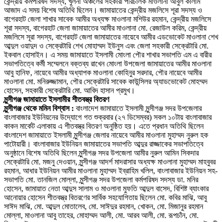
কেন্দ্রীয় কর্মপরিষদ সদস্য, খুলনা অঞ্চলের সহকারী পরিচালক মাওলানা আবুল কালাম
আজাদ এ সময় বিশেষ অতিথি ছিলেন। জামায়াতের কেন্দ্রীয় মজলিসে শূরা সদস্য ও
বাগেরহাট জেলা শাখার সাবেক আমীর অধ্যক্ষ মাওলানা মশিউর রহমান, কেন্দ্রীয় মজলিসে
শূরা সদস্য, বাগেরহাট জেলা জামায়াতের আমীর মাওলানা মো. রেজাউল করিম, কেন্দ্রীয়
মজলিসে সূরা সদস্য, বাগেরহাট জেলা জামায়াতের নায়েবে আমীর এডভোকেট মাওলানা শেখ
আব্দুল ওয়াদুদ ও সেক্রেটারি শেখ মোহাম্মদ ইউনুস এবং জেলা সহকারী সেক্রেটারি মো.
ইকবাল হোসাইন। এ সময় জামায়াতে ইসলামী মোংলা পৌর শাখার সভাপতি এম এ বারীর
সভাপতিত্বে কর্মী সম্মেলনে বক্তব্য রাখেন মোংলা উপজেলা জামায়াতের আমীর মাওলানা
আবু হানিফ, নায়েবে আমীর অধ্যাপক মাওলানা কোহিনুর সরদার, পৌর নায়েবে আমীর
মাওলানা মো. মনিরুজ্জামান, পৌর সেক্রেটারি সাবেক কাউন্সিলর অ্যাডভোকেট মোহম্মদ
হোসেন, সহকারী সেক্রেটারি মো. আবিদ হাসান প্রমুখ।
মুন্সীগঞ্জ জামায়াতে ইসলামীর শীতবস্ত্র বিতরণ
মুন্সীগঞ্জ থেকে মমিন বিশ্বাস :
বাংলাদেশ জামায়াতে ইসলামী মুন্সীগঞ্জ সদর উপজেলার
বাংলাবাজার ইউনিয়নের উদ্যোগে গত শুক্রবার (২৭ ডিসেম্বর) সকল ১০টায় বাংলাবাজার
কাকন মার্কেট এলাকায় এ শীতবস্ত্র বিতরণ অনুষ্ঠিত হয়। এতে প্রধান অতিথি ছিলেন
বাংলাদেশ জামায়াতে ইসলামী মুন্সীগঞ্জ জেলার নায়েবে আমীর মাওলানা মুহাম্মদ নুরুল হক
পাটোয়ারী। বাংলাবাজার ইউনিয়ন জামায়াতের সভাপতি আব্দুর রাজ্জাকের সভাপতিত্বে
অনুষ্ঠানে বিশেষ অতিথি ছিলেন মুন্সীগঞ্জ সদর উপজেলা আমীর নুরুল আমিন সিকদার
সেক্রেটারি মো. মজনু দেওয়ান, মুন্সীগঞ্জ আদর্শ মাদরাসার অধ্যক্ষ মাওলানা মুহাম্মদ মাহবুবর
রহমান, আধার ইউনিয়ন আমীর মাওলানা মুহাম্মদ ইব্রাহিম খলিল, বাংলাবাজার ইউনিয়ন সহ-
সভাপতি মো. তানজিল মোল্লা, মুন্সীগঞ্জ সদর উপজেলা কর্মপরিষদ সদস্য ডা. মনির
হোসেন, জামায়াত নেতা আব্দুস সালাম ও মাওলানা মুফতি আব্দুল বাসেদ, বিশিষ্ট ব্যাংকার
আনোয়ার হোসেন শীতবস্ত্র বিতরণের সার্বিক সহযোগিতায় ছিলেন মো. কবির মাঝি, আবু
সাঈদ মাঝি, মো. আব্দুল মোতালেব, মো. সাঈদুর রহমান, খোকন, মো. মিজানুর রহমান
মোল্লা, মাওলানা আবু তাহের, মোহাম্মদ আলী, মো. আরব আলী, মো. রূপচাঁন, মো.