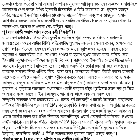
ফেডারেশনের পতেঙ্গা থানা সাধারণ সম্পাদক মুহাম্মদ আরিফুর রহমানের সঞ্চালনায় মাহফিলে
আলোচনা পেশ করেন বিশিষ্ট ইসলামী চিন্তাবিদ ও টিভি আলোচক ডা. মুহাম্মদ হুমায়ুন
কবির, পতেঙ্গা ইসলামিয়া ফাজিল মাদরাসার সাবেক শিক্ষক অধ্যাপক মাহমুদুল হাসান,
আগ্রাবাদ বহুতলা আবাসিক কলোনী জামে মসজিদের খতিব মাওলানা মোহাম্মদ খোরশেদ
আলম এবং হাফেজ মাওলানা মো. ইদ্রিস প্রমুখ।
পূর্ব মাদারবাড়ী ওয়ার্ড জামায়াতের কর্মী শিক্ষাশিবির
বাংলাদেশ জামায়াতে ইসলামীর কেন্দ্রীয় মজলিসে শূরা সদস্য ও চট্টগ্রাম মহানগরী
জামায়াতের নায়েবে আমীর বিশিষ্ট পরিবেশবিদ মুহাম্মদ নজরুল ইসলাম বলেন, যেখানে যত
বেশি বিপর্যয় এসেছে, সেখানে দীনের দাওয়াত আরো ব্যাপকতর হয়েছে। ফলে কোনো
ষড়যন্ত্র ও রাজনৈতিক বাধা দেখে ভয় পাওয়া বা হতাশ হওয়া অথবা কাজ কমিয়ে দেয়া
ইসলামী আন্দোলনের কর্মীদের জন্য উচিত নয়। জামায়াতে ইসলামীর নেতাকর্মীদের দুর্বল
অসহায় মানুষের পাশে দাঁড়াতে হবে। কোনো ভয়ভীতির তোয়াক্কা না করে সংগঠনের
কাজকে সামনের দিকে এগিয়ে নিয়ে যেতে হবে। আল্লাহর দীনকে বিজয়ী করতে ইসলামী
আন্দোলনের কর্মীদের সর্বোচ্চ ত্যাগ স্বীকার করতে হবে। আমাদের দাওয়াত হচ্ছে মহান
আল্লাহ রাব্বুল আলামিনকে এক রব এবং রাসূলকে (সা.) আমাদের নেতা মানার দাওয়াত।
কুরআন ও সুন্নাহর আলোকে বাংলাদেশে একটি কল্যাণ রাষ্ট্র প্রতিষ্ঠার মহান স্বপ্ন নিয়ে
জামায়াত কাজ করছে। ইনশাআল্লাহ আমরা এ কাজে একদিন সফল হব।
সম্প্রতি সদরঘাট থানা জামায়াতের ৩০ নম্বর পূর্ব মাদাবাড়ী ওয়ার্ডের উদ্যোগে বাছাইকরা
কর্মীদের শিক্ষাশিবিরে প্রদান অতিথির বক্তব্যে তিনি এসব কথা বলেন। অনুষ্ঠানের শুরুতে
দরস পেশ করেন ২৯ নম্বর ওয়ার্ড জামায়াতের বায়তুল মাল সেক্রেটারি মুহাম্মদ আহসান।
ওয়ার্ড আমীর হারুন অর রশিদ দিদারের সভাপতিত্বে ওয়ার্ড সেক্রেটারি কাউসার নেওয়াজ
রাজীর পরিচালনায় শিক্ষাশিবিরে বিশেষ অতিথি ছিলেন সদরঘাট থানার আমীর মুহাম্মদ আবদুল
গফুর। উপস্থিত ছিলেন ৩০ নম্বর ওয়ার্ডের এসিস্ট্যান্ট সেক্রেটারি মুহাম্মদ আতিক
উল্লাহ, কাউন্সিলর প্রার্থী ও বিশিষ্ট সমাজসেবক মুহাম্মদ আবুল মনসুর প্রমুখ।
শ্রমিক কল্যাণ ফেডারেশন চট্টগ্রাম মহানগরীর ওরিয়েন্টেশন