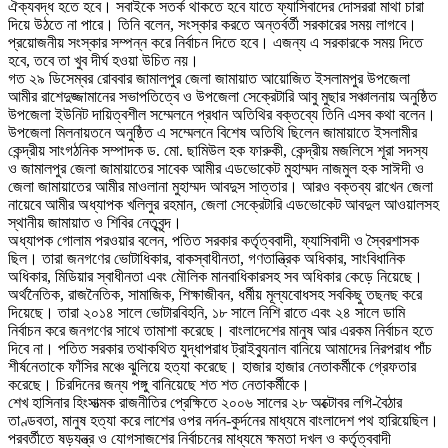
ঐক্যবদ্ধ হতে হবে। সবাইকে সতর্ক থাকতে হবে যাতে ফ্যাসিবাদের দোসররা মাথা চারা
দিয়ে উঠতে না পারে। তিনি বলেন, সংস্কার করতে অন্তর্বর্তী সরকারের সময় লাগবে।
প্রয়োজনীয় সংস্কার সম্পন্ন করে নির্বাচন দিতে হবে। এজন্য এ সরকারকে সময় দিতে
হবে, তবে তা খুব দীর্ঘ হওয়া উচিত নয়।
গত ২৯ ডিসেম্বর রোববার জামালপুর জেলা জামায়াত আয়োজিত ইসলামপুর উপজেলা
আমীর রাশেদুজ্জামানের সভাপতিত্বে ও উপজেলা সেক্রেটারি আবু মুছার সঞ্চালনায় অনুষ্ঠিত
উপজেলা ইউনিট দায়িত্বশীল সম্মেলনে প্রধান অতিথির বক্তব্যে তিনি এসব কথা বলেন।
উপজেলা মিলনায়তনে অনুষ্ঠিত এ সম্মেলনে বিশেষ অতিথি ছিলেন জামায়াতে ইসলামীর
কেন্দ্রীয় সাংগঠনিক সম্পাদক ড. মো. ছামিউল হক ফারুকী, কেন্দ্রীয় মজলিসে শূরা সদস্য
ও জামালপুর জেলা জামায়াতের সাবেক আমীর এডভোকেট মুহাম্মদ নাজমুল হক সাঈদী ও
জেলা জামায়াতের আমীর মাওলানা মুহাম্মদ আবদুস সাত্তার। আরও বক্তব্য রাখেন জেলা
নায়েবে আমীর অধ্যাপক খলিলুর রহমান, জেলা সেক্রেটারি এডভোকেট আবদুল আওয়ালসহ
স্থানীয় জামায়াত ও শিবির নেতৃবৃন্দ।
অধ্যাপক গোলাম পরওয়ার বলেন, পতিত সরকার কর্তৃত্ববাদী, ফ্যাসিবাদী ও স্বৈরশাসক
ছিল। তারা জনগণের ভোটাধিকার, বাকস্বাধীনতা, গণতান্ত্রিক অধিকার, সাংবিধানিক
অধিকার, মিডিয়ার স্বাধীনতা এবং মৌলিক মানবাধিকারসহ সব অধিকার কেড়ে নিয়েছে।
অর্থনৈতিক, রাজনৈতিক, সামাজিক, শিক্ষাজীবন, ধর্মীয় মূল্যবোধসহ সবকিছু তছনছ করে
দিয়েছে। তারা ২০১৪ সালে ভোটারবিহনি, ১৮ সালে নিশি রাতে এবং ২৪ সালে ডামি
নির্বাচন করে জনগণের সাথে তামাশা করেছে। বাংলাদেশের মানুষ আর এরকম নির্বাচন হতে
দিবে না। পতিত সরকার তথাকথিত যুদ্ধাপরাধ ট্রাইব্যুনাল বানিয়ে আমাদের নিরপরাধ পাঁচ
শীর্ষনেতাকে ফাঁসির মঞ্চে ঝুলিয়ে হত্যা করেছে। হাজার হাজার নেতাকর্মীকে গ্রেফতার
করেছে। চিরদিনের জন্য পঙ্গু বানিয়েছে শত শত নেতাকর্মীকে।
শেখ হাসিনার হিংসাত্মক রাজনীতির প্রেক্ষিতে ২০০৬ সালের ২৮ অক্টোবর লগি-বৈঠার
তাণ্ডবতা, মানুষ হত্যা করে লাশের ওপর নর্দন-কুর্দনের মাধ্যমে বাংলাদেশ পথ হারিয়েছিল।
পরবর্তীতে ষড়যন্ত্র ও যোগসাজশের নির্বাচনের মাধ্যমে ক্ষমতা দখল ও কর্তৃত্ববাদী