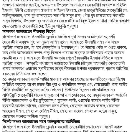
মাওলানা আলতাফ হুসাইন, অভয়নগর উপজেলা জামায়াতের সেক্রটারি অধ্যাপক মহিউল
ইসলাম, ইউপি চেয়ারম্যান মাওলানা জহিরুল ইসলাম, জেলা ছাত্রশিবিরের সেক্রেটারি মো.
আশিকুজ্জামান, থানা যুব জামায়াতের সভাপতি মাসুদ রানা, পৌর যুব জামায়াতের সভাপতি
মাসুম বিল্লাহ, উপজেলা যুব জামায়াতের সেক্রেটারি আরিফুল ইসলাম, থানা শ্রমিক কল্যাণ
ফেডারেশনের সেক্রেটারি মো. ইউনুস আকুঞ্জি প্রমুখ।
আলকরণ জামায়াতের শীতবস্ত্র বিতরণ
বাংলাদেশ জামায়াতে ইসলামীর কেন্দ্রীয় মজলিসে শূরা সদস্য ও চট্টগ্রাম মহানগরী
সেক্রেটারি অধ্যক্ষ মুহাম্মদ নুরুল আমিন বলেন, জামায়াতে ইসলামী এমন এক সমাজ
প্রতিষ্ঠা করতে চায়, যা হবে বৈষম্যহীন ও ইনসাফপূর্ণ। যে সমাজে কেউ না খেয়ে থাকবে,
আর কেউ অবৈধভাবে সম্পদ গড়ে বিদেশে পাচারের মাধ্যমে অর্থবিত্তের পাহাড় জমাবে
এমনটা হবে না। জামায়াতে ইসলামী ক্ষমতায় গেলে বৈষম্যহীন ইনসাফভিত্তিক সমাজ
প্রতিষ্ঠা করবে। সম্প্রতি বাংলাদেশ জামায়াতে ইসলামী চট্টগ্রাম মহানগরীর কোতোয়ালি
থানার আলকরণ ওয়ার্ডের স্থানীয়দের মধ্যে শীতবস্ত্র উপহার প্রদানকালে প্রধান অতিথির
বক্তব্যে তিনি এসব কথা বলেন।
৩১ নম্বর আলকরণ ওয়ার্ড আমীর মাওলানা আজগর হোসেনের সভাপতিত্বে এতে বিশেষ
অতিথির বক্তব্য রাখেন মহানগরীর শূরা ও কর্মপরিষদ সদস্য এবং কোতোয়ালি থানা আমীর
বিশিষ্ট রাজনীতিবিদ মুহাম্মদ আমির হোসেন। উপস্থিত ছিলেন কোতোয়ালি থানার
এসিস্ট্যান্ট সেক্রেটারি সাবেক ছাত্রনেতা আ ন ম জোবায়ের, ৩১ নম্বর আলকরণ ওয়ার্ডের
বিশিষ্ট সমাজসেবক ও বীর মুক্তিযোদ্ধা মুহাম্মদ আলী, ওয়ার্ডের নায়েবে আমীর বিশিষ্ট
ব্যবসায়ী জামাল হোসেন, মোহাম্মদ মঈন উদ্দিন, মোহাম্মদ সরোয়ার কামাল, মোহাম্মদ
জাহেরুল ঈমান, মোহাম্মদ সেলিম উদ্দিন, মোহাম্মদ রাসেল, মোহাম্মদ আব্দুস শাকুর,
মোহাম্মদ শওকত আজিজ প্রমুখ।
সিলেট অঞ্চল জামায়াতের সাথে আনজুমানের মতবিনিময়
বাংলাদেশ জামায়াতে ইসলামীর কেন্দ্রীয় সহকারী সেক্রেটারি জেনারেল ও সিলেট অঞ্চল