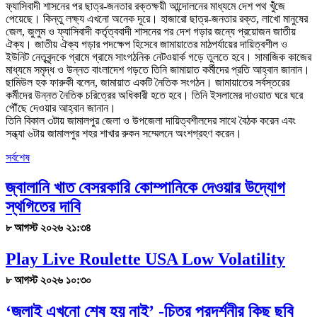
ফ্যাসিবাদী শাসনের পর ছাত্র-জনতার রক্তক্ষয়ী আন্দোলনের মাধ্যমে দেশ পথ খুঁঁজে
পেয়েছে। কিন্তু লক্ষ্য এখনো অনেক দূরে। হাজারো ছাত্র-জনতার রক্ত, লাখো মানুষের
জেল, জুলুম ও ফ্যাসিবাদী কর্তৃত্ববাদী শাসনের পর দেশ গড়ার জন্যে প্রয়োজন জাতীয়
ঐক্য। জাতীয় ঐক্য গড়ার পদক্ষেপ হিসেবে জামায়াতের মাঠপর্যায়ের দায়িত্বশীল ও
ইউনিট নেতৃবৃন্দকে গ্রামে গ্রামে সাংগঠনিক নেটওয়ার্ক গড়ে তুলতে হবে। সামাজিক কাজের
মাধ্যমে সমৃদ্ধ ও উন্নত বাংলাদেশ গড়তে তিনি জামায়াত কর্মীদের প্রতি আহ্বান জানান।
ছামিউল হক ফারুকী বলেন, জামায়াত একটি নৈতিক সংগঠন। জামায়াতের সর্বস্তরের
কর্মীদের উন্নত নৈতিক চরিত্রের অধিকারী হতে হবে। তিনি ইসলামের দাওয়াত ঘরে ঘরে
পৌঁছে দেওয়ার আহ্বান জানান।
তিনি বিকাল ৩টায় জামালপুর জেলা ও উপজেলা দায়িত্বশীলদের সাথে বৈঠক করেন এবং
সন্ধ্যা ৬টায় জামালপুর শহর শাখার রুকন সম্মেলনে অংশগ্রহণ করেন।
সর্বশেষ
জ্বালানি খাত বেসরকারি কোম্পানিকে দেওয়ার উদ্যোগ
স্থগিতের দাবি
৮ আগস্ট ২০২৬ ২১:৩৪
Play Live Roulette USA Low Volatility
৮ আগস্ট ২০২৬ ১০:৩০
‘জুলাই এখনো শেষ হয় নাই’ -চিত্র প্রদর্শনীর কিছু ছবি