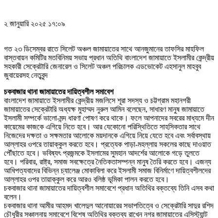
২ জানুয়ারি ২০২৫ ১৭:০৯
গত ২৩ ডিসেম্বর রাতে সিলেট অঞ্চল জামায়াতের সাথে আনজুমানের তাফসির মাহফিল
বাস্তবায়ন কমিটির মতবিনিময় সভায় প্রধান অতিথি বাংলাদেশ জামায়াতে ইসলামীর কেন্দ্রীয়
সহকারী সেক্রেটারি জেনারেল ও সিলেট অঞ্চল পরিচালক এডভোকেট এহসানুল মাহবুব
জুবায়েরসহ নেতৃবৃন্দ
চকবাজার থানা জামায়াতের দায়িত্বশীল সমাবেশ
বাংলাদেশ জামায়াতে ইসলামীর কেন্দ্রীয় মজলিসে শূরা সদস্য ও চট্টগ্রাম মহানগরী
জামায়াতের সেক্রেটারি অধ্যক্ষ মুহাম্মদ নুরুল আমিন বলেছেন, সাধারণ মানুষ জামায়াতে
ইসলামী সম্পর্কে ভালো-মন্দ ধারণা পোষণ করে থাকে। ফলে আপনাদের সবরের মাধ্যমে দীন
কায়েমের কাজকে এগিয়ে নিতে হবে। আর যেকোনো পরিস্থিতিতে সাহসিকতার সাথে
নিজেদের দক্ষতা ও সক্ষমতার আলোকে ময়দানকে এগিয়ে নিয়ে যেতে হবে এবং সর্বাবস্থায়
আল্লাহর ওপরে তায়াক্কুল করতে হবে। প্রত্যেক পাড়া-মহল্লায় সকলের কাছে দাওয়াত
পৌঁছাতে হবে। ভবিষ্যৎ প্রজন্মকে ইসলামের সুমহান আদর্শের আলোকে গড়ে তুলতে
হবে। পরিবার, রাষ্ট্র, সমাজ সবক্ষেত্রে নৈতিকতাসম্পন্ন মানুষ তৈরি করতে হবে। এজন্য
আধিপত্যবাদের বিভিন্ন চ্যালেঞ্জ মোকাবিলা করে ইসলামী সমাজ বিনির্মাণে দায়িত্বশীলদের
আল্লাহর ওপর তায়াক্কুল করে আরও বলিষ্ঠ ভূমিকা পালন করতে হবে।
চকবাজার থানা জামায়াতের দায়িত্বশীল সমাবেশে প্রধান অতিথির বক্তব্যে তিনি এসব কথা
বলেন।
চকবাজার থানা আমীর আহমদ খালেদুল আনোয়ারের সভাপতিত্বে ও সেক্রেটারি সাদুর রশিদ
চৌধুরীর সঞ্চালনায় সমাবেশে বিশেষ অতিথির বক্তব্য রাখেন নগর জামায়াতের এসিস্ট্যান্ট