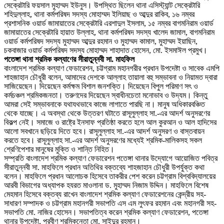
সেক্রেটারি ফয়সাল মুহাম্মদ ইউনুস। উপস্থিত ছিলেন থানা এসিস্ট্যান্ট সেক্রেটারি
শহিদুল্লাহ, থানা কর্মপরিষদ সদস্য মোহাম্মদ ইলিয়াছ ও আব্দুর রাকিব, ১৬ নম্বর
প্রশাসনিক ওয়ার্ড জামায়াতের সেক্রেটারি এরশাদুল ইসলাম, ১৫ নম্বর বাগমনিরাম ওয়ার্ড
জামায়াতের সেক্রেটারি হায়াত উল্লাহ, থানা কর্মপরিষদ সদস্য খালেদ জামাল, বাগমনিরাম
ওয়ার্ড কর্মপরিষদ সদস্য মুহাম্মদ আব্দুর রহমান ও মুহাম্মদ কামাল, মুহাম্মদ ইয়াছিন,
চকবাজার ওয়ার্ড কর্মপরিষদ সদস্য মোহাম্মদ শাহাদাত হোসেন, মো. ইসমাঈল প্রমুখ।
পতেঙ্গা থানা শ্রমিক কল্যাণের সীরাতুন্নবী সা. মাহফিল
বাংলাদেশ শ্রমিক কল্যাণ ফেডারেশন, চট্টগ্রাম মহানগরীর প্রধান উপদেষ্টা ও সাবেক এমপি
শাহজাহান চৌধুরী বলেন, আমাদের দেশকে আল্লাহ তায়ালা বহু সম্ভাবনা ও নিয়ামত দ্বারা
সাজিয়েছেন। দিয়েছেন কর্মক্ষম বিশাল জনশক্তি। দিয়েছেন বিপুল পরিমাণ সৎ ও
কর্মচঞ্চল শ্রমিকজনতা। তরুণদের দিয়েছেন স্বাধীনচেতা মনোভাব ও উদ্যম। কিন্তু
আমরা সেই সম্ভাবনাকে যথাযথভাবে কাজে লাগাতে পারছি না। মানুষ অধিকারবঞ্চিত
থেকে যাচ্ছে। এ অবস্থা থেকে উত্তরণ ঘটাতে রাসূলুল্লাহ সা.-এর আদর্শ অনুসরণের
বিকল্প নেই। সমাজে ও রাষ্ট্রে ইনসাফ প্রতিষ্ঠা করতে হলে আল কুরআন ও আল হাদিসের
আলো সবখানে ছড়িয়ে দিতে হবে। রাসূলুল্লাহ সা.-এর আদর্শ অনুসরণ ও বাস্তবায়ন
করতে হবে। রাসূলুল্লাহ সা.-এর আদর্শ অনুসরণের মধ্যেই শ্রমিক-মালিকসহ সকল
শ্রেণিপেশার মানুষের মুক্তি ও শান্তি নিহিত।
সম্প্রতি বাংলাদেশ শ্রমিক কল্যাণ ফেডারেশন পতেঙ্গা থানার উদ্যোগে আয়োজিত পবিত্র
সীরাতুন্নবী সা. মাহফিলে প্রধান অতিথির বক্তব্যে শাহজাহান চৌধুরী উপর্যুক্ত কথা
বলেন। মাহফিলে প্রধান আলোচক হিসেবে তাকরীর পেশ করেন চট্টগ্রাম বিশ্ববিদ্যালয়ের
আরবী বিভাগের অধ্যাপক হযরত মাওলানা ড. মুহাম্মদ নিজাম উদ্দিন। মাহফিলে বিশেষ
মেহমান হিসেবে বক্তব্য রাখেন বাংলাদেশ শ্রমিক কল্যাণ ফেডারেশনের কেন্দ্রীয় সহ-
সাধারণ সম্পাদক ও চট্টগ্রাম মহানগরী সভাপতি এস এম লুৎফর রহমান এবং মহানগরী সহ-
সভাপতি মো. নাজির হোসেন। সভাপতিত্ব করেন শ্রমিক কল্যাণ ফেডারেশন, পতেঙ্গা
থানার উপদেষ্টা, প্রবীণ শ্রমিকনেতা মো. সাইদুর রহমান।