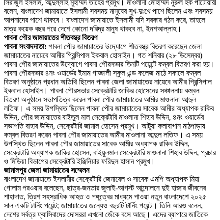
সিরাজুল ইসলাম, আব্দুল্লাহ মুহাম্মদ তাহের প্রমুখ। মাওলানা মোহাম্মদ নুরুল হক পাটোয়ারী
বলেন, বাংলাদেশ জামায়াতে ইসলামী সবসময় মানুষের সুখ-দুঃখে পাশে ছিলেন এবং সবসময়
আপনাদের পাশে থাকবে। বাংলাদেশ জামায়াতে ইসলামী যদি সরকার গঠন করে, তাহলে
মাত্র কয়েক বছর পরে দেশে কোনো দরিদ্র মানুষ থাকবে না, ইনশআল্লাহ।
পাবনা পৌর জামায়াতের শীতবস্ত্র বিতরণ
পাবনা সংবাদদাতা:
পাবনা পৌর জামায়াতের উদ্যোগে শীতবস্ত্র বিতরণ করেছেন জেলা
জামায়াতের নায়েবে আমীর প্রিন্সিপাল ইকবাল হোসাইন। গত শনিবার (২৮ ডিসেম্বর)
পাবনা পৌর জামায়াতের উদ্যোগে পাবনা পৌরসভার তিনটি পয়েন্টে কম্বল বিতরণ করা হয়।
পাবনা পৌরসভার ৪নং ওয়ার্ডের ইমাম গাজ্জালী স্কুল এন্ড কলেজ মাঠে সকালে কম্বল
বিতরণ অনুষ্ঠানে প্রধান অতিথি ছিলেন পাবনা জেলা জামায়াতের নায়েবে আমীর প্রিন্সিপাল
ইকবাল হোসাইন। পাবনা পৌরসভার সেক্রেটারি জাকির হোসেনের সঞ্চালনায় কম্বল
বিতরণ অনুষ্ঠানে সভাপতিত্ব করেন পাবনা পৌর জামায়াতের আমীর মাওলানা আব্দুল
লতিফ। এ সময় উপস্থিত ছিলেন পাবনা পৌর জামায়াতের সাবেক আমীর অধ্যাপক রাকিব
উদ্দিন, পৌর জামায়াতের বাইতুল মাল সেক্রেটারি মাওলানা শিহাব উদ্দিন, ৪নং ওয়ার্ডের
সভাপতি বাহার উদ্দিন, সেক্রেটারি জামাল হোসেন প্রমুখ। আটুয়া কলাবাগান মাঠপাড়ায়
কম্বল বিতরণ করেন পাবনা পৌর জামায়াতের আমীর মাওলানা আব্দুল লতিফ। এ সময়
উপস্থিত ছিলেন পাবনা পৌর জামায়াতের সাবেক আমীর অধ্যাপক রাকিব উদ্দিন,
সেক্রেটারি অধ্যাপক জাকির হোসেন, বাইয়ুলমাল সেক্রেটারি মাওলানা শিহাব উদ্দিন, প্রচার
ও মিডিয়া বিভাগের সেক্রেটারি ইঞ্জিনিয়ার ফরিদুল হাসান প্রমুখ।
জামালপুর জেলা জামায়াতের সম্মেলন
বাংলাদেশ জামায়াতে ইসলামীর সেক্রেটারি জেনারেল ও সাবেক এমপি অধ্যাপক মিয়া
গোলাম পরওয়ার বলেছেন, ছাত্র-জনতার জুলাই-আগস্ট আন্দোলনে দুই হাজার জীবনের
শাহাদাত, ত্রিশ সহস্রাধিক আহত ও পঙ্গুত্বের মাধ্যমে পাওয়া নতুন বাংলাদেশে ২০২৫
সাল একটি টার্নিং পয়েন্ট; জামায়াতের জন্যেও বছরটি টার্নিং পয়েন্ট। তিনি আরও বলেন,
দেশের সর্বত্র ফ্যাসিবাদের দোসররা এখনো জেঁকে বসে আছে। এদের ব্যাপারে জাতিকে