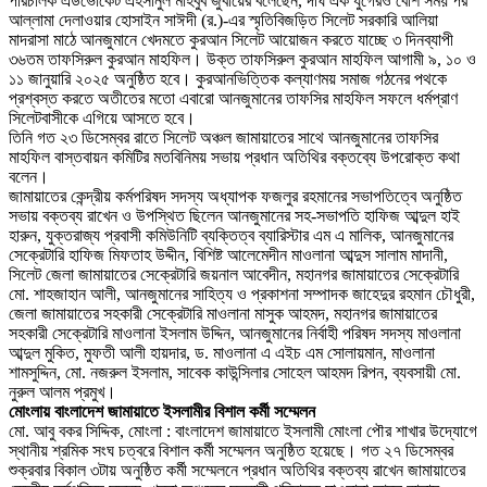
পরিচালক এডভোকেট এহসানুল মাহবুব জুবায়ের বলেছেন, দীর্ঘ এক যুগেরও বেশি সময় পর
আল্লামা দেলাওয়ার হোসাইন সাঈদী (র.)-এর স্মৃতিবিজড়িত সিলেট সরকারি আলিয়া
মাদরাসা মাঠে আনজুমানে খেদমতে কুরআন সিলেট আয়োজন করতে যাচ্ছে ৩ দিনব্যাপী
৩৬তম তাফসিরুল কুরআন মাহফিল। উক্ত তাফসিরুল কুরআন মাহফিল আগামী ৯, ১০ ও
১১ জানুয়ারি ২০২৫ অনুষ্ঠিত হবে। কুরআনভিত্তিক কল্যাণময় সমাজ গঠনের পথকে
প্রশ্বস্ত করতে অতীতের মতো এবারো আনজুমানের তাফসির মাহফিল সফলে ধর্মপ্রাণ
সিলেটবাসীকে এগিয়ে আসতে হবে।
তিনি গত ২৩ ডিসেম্বর রাতে সিলেট অঞ্চল জামায়াতের সাথে আনজুমানের তাফসির
মাহফিল বাস্তবায়ন কমিটির মতবিনিময় সভায় প্রধান অতিথির বক্তব্যে উপরোক্ত কথা
বলেন।
জামায়াতের কেন্দ্রীয় কর্মপরিষদ সদস্য অধ্যাপক ফজলুর রহমানের সভাপতিত্বে অনুষ্ঠিত
সভায় বক্তব্য রাখেন ও উপস্থিত ছিলেন আনজুমানের সহ-সভাপতি হাফিজ আব্দুল হাই
হারুন, যুক্তরাজ্য প্রবাসী কমিউনিটি ব্যক্তিত্ব ব্যারিস্টার এম এ মালিক, আনজুমানের
সেক্রেটারি হাফিজ মিফতাহ উদ্দীন, বিশিষ্ট আলেমেদীন মাওলানা আব্দুস সালাম মাদানী,
সিলেট জেলা জামায়াতের সেক্রেটারি জয়নাল আবেদীন, মহানগর জামায়াতের সেক্রেটারি
মো. শাহজাহান আলী, আনজুমানের সাহিত্য ও প্রকাশনা সম্পাদক জাহেদুর রহমান চৌধুরী,
জেলা জামায়াতের সহকারী সেক্রেটারি মাওলানা মাসুক আহমদ, মহানগর জামায়াতের
সহকারী সেক্রেটারি মাওলানা ইসলাম উদ্দিন, আনজুমানের নির্বাহী পরিষদ সদস্য মাওলানা
আব্দুল মুকিত, মুফতী আলী হায়দার, ড. মাওলানা এ এইচ এম সোলায়মান, মাওলানা
শামসুদ্দিন, মো. নজরুল ইসলাম, সাবেক কাউন্সিলার সোহেল আহমদ রিপন, ব্যবসায়ী মো.
নুরুল আলম প্রমুখ।
মোংলায় বাংলাদেশ জামায়াতে ইসলামীর বিশাল কর্মী সম্মেলন
মো. আবু বকর সিদ্দিক, মোংলা : বাংলাদেশ জামায়াতে ইসলামী মোংলা পৌর শাখার উদ্যোগে
স্থানীয় শ্রমিক সংঘ চত্বরে বিশাল কর্মী সম্মেলন অনুষ্ঠিত হয়েছে। গত ২৭ ডিসেম্বর
শুক্রবার বিকাল ৩টায় অনুষ্ঠিত কর্মী সম্মেলনে প্রধান অতিথির বক্তব্য রাখেন জামায়াতের