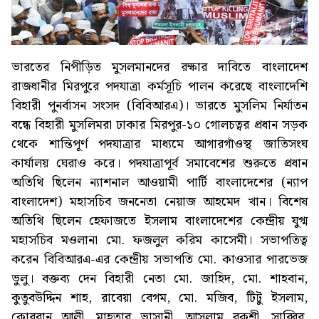
ভারতের নিপীড়িত মুসলমানদের রক্ষার দাবিতে বাংলাদেশ
রাজধানীর মিরপুরে পদযাত্রা কর্মসূচি পালন করেছে বাংলাদেশি
বিহারী পুনর্বাসন সংসদ (বিবিআরএ)। ভারতে মুসলিম নির্যাতন
বন্ধে বিহারী মুসলিমরা ঢাকার মিরপুর-১০ গোলচত্বর প্রধান সড়ক
থেকে শান্তিপূর্ণ পদযাত্রার মাধ্যমে আগারগাঁওস্থ জাতিসংঘ
কার্যালয় ঘেরাও করে। পদযাত্রাপূর্ব সমাবেশের শুরুতে প্রধান
অতিথি ছিলেন ন্যাশনাল আওয়ামী পার্টি বাংলাদেশের (ন্যাপ
বাংলাদেশ) মহাসচিব জননেতা নেয়াজ আহমেদ খান। বিশেষ
অতিথি ছিলেন হেফাজতে ইসলাম বাংলাদেশের কেন্দ্রীয় যুগ্ম
মহাসচিব মওলানা মো. ফজলুল করিম কাসেমী। সভাপতিত্ব
করেন বিবিআরএ-এর কেন্দ্রীয় সভাপতি মো. কাওসার পারভেজ
ভুলু। বক্তব্য দেন বিহারী নেতা মো. জাহিদ, মো. শাহবান,
কুতুবউদ্দিন শাহ, রাবেয়া বেগম, মো. মজিব, টিটু ইসলাম,
কোরবান আলী, মাহতাব ভাসানী, আসলাম বকশী, সাব্বির,